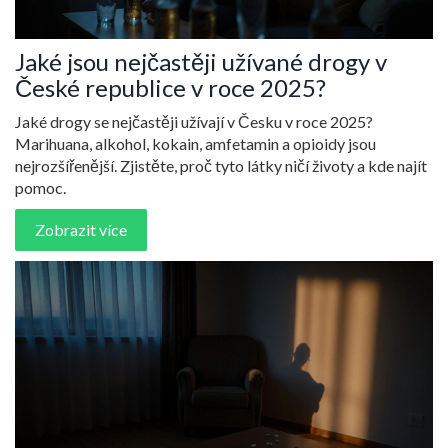
Jaké jsou nejčastěji užívané drogy v
České republice v roce 2025?
Jaké drogy se nejčastěji užívají v Česku v roce 2025?
Marihuana, alkohol, kokain, amfetamin a opioidy jsou
nejrozšířenější. Zjistěte, proč tyto látky ničí životy a kde najít
pomoc.
Zobrazit více