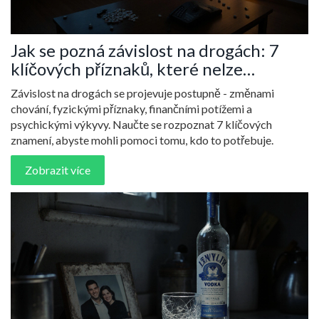
Jak se pozná závislost na drogách: 7
klíčových příznaků, které nelze
přehlédnout
Závislost na drogách se projevuje postupně - změnami
chování, fyzickými příznaky, finančními potížemi a
psychickými výkyvy. Naučte se rozpoznat 7 klíčových
znamení, abyste mohli pomoci tomu, kdo to potřebuje.
Zobrazit více