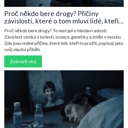
Proč někdo bere drogy? Příčiny
závislosti, které o tom mluví lidé, kteří
to prožili
Proč někdo bere drogy? To není jen o hledání radosti.
Závislost vzniká z bolesti, izolace, genetiky a změn v mozku.
Zde jsou reálné příčiny, které lidé, kteří to prožili, popisují jako
svůj vlastní příběh.
Zobrazit více