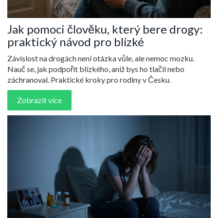
Jak pomoci člověku, který bere drogy:
praktický návod pro blízké
Závislost na drogách není otázka vůle, ale nemoc mozku.
Nauč se, jak podpořit blízkého, aniž bys ho tlačil nebo
záchranoval. Praktické kroky pro rodiny v Česku.
Zobrazit více