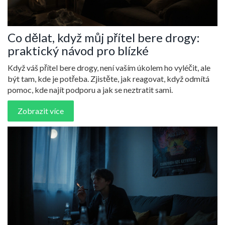
Co dělat, když můj přítel bere drogy:
praktický návod pro blízké
Když váš přítel bere drogy, není vaším úkolem ho vyléčit, ale
být tam, kde je potřeba. Zjistěte, jak reagovat, když odmítá
pomoc, kde najít podporu a jak se neztratit sami.
Zobrazit více