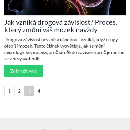
Jak vzniká drogová závislost? Proces,
který změní váš mozek navždy
Drogová závislost nevzniká náhodou - vzniká, když drogy
přepíší mozek. Tento článek vysvětluje, jak se mění
neurologické procesy, proč se někdo závisne a proč je možné
se z ní vysvobodit.
Zobrazit více
1
2
3
4