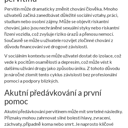
Pervitin může dramaticky změnit chování člověka. Mnoho
uživatelů začíná zanedbávat důležité sociální vztahy, práci,
studium nebo osobní zájmy. Může se objevit riskantní
chování, jako jsou nechráněné sexuální styky nebo riskantní
řízení vozidla, což zvyšuje riziko úrazů a přenosu nemocí.
Současně se může u uživatele rozvíjet zločinné chování z
důvodu financování své drogové závislosti.
V sociálním kontextu se může uživatel dostat do izolace, což
vede k pocitům osamělosti a depresím, což může vést k
dalšímu užívání drogy jako způsobu úniku. Z tohoto důvodu
je náročné zlomit tento cyklus závislosti bez profesionální
pomoci a podpory blízkých.
Akutní předávkování a první
pomoc
Akutní předávkování pervitinem může mít smrtelné následky.
Příznaky mohou zahrnovat silné bolesti hlavy, zvracení,
záchvaty, případně koma nebo smrt. Je naprosto klíčové