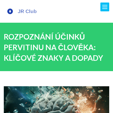
ROZPOZNÁNÍ ÚČINKŮ
PERVITINU NA ČLOVĚKA:
KLÍČOVÉ ZNAKY A DOPADY