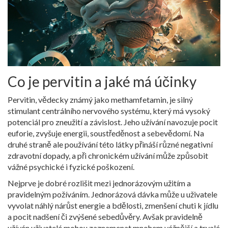
Co je pervitin a jaké má účinky
Pervitin, vědecky známý jako methamfetamin, je silný
stimulant centrálního nervového systému, který má vysoký
potenciál pro zneužití a závislost. Jeho užívání navozuje pocit
euforie, zvyšuje energii, soustředěnost a sebevědomí. Na
druhé straně ale používání této látky přináší různé negativní
zdravotní dopady, a při chronickém užívání může způsobit
vážné psychické i fyzické poškození.
Nejprve je dobré rozlišit mezi jednorázovým užitím a
pravidelným požíváním. Jednorázová dávka může u uživatele
vyvolat náhlý nárůst energie a bdělosti, zmenšení chuti k jídlu
a pocit nadšení či zvýšené sebedůvěry. Avšak pravidelně
užíván uživatelé mohou zaznamenat mnohem vážnější a trvalé