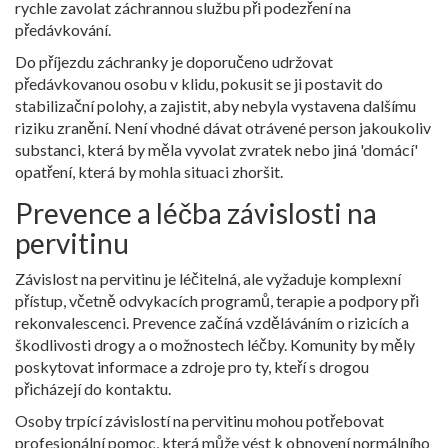
rychle zavolat záchrannou službu při podezření na
předávkování.
Do příjezdu záchranky je doporučeno udržovat
předávkovanou osobu v klidu, pokusit se ji postavit do
stabilizační polohy, a zajistit, aby nebyla vystavena dalšímu
riziku zranění. Není vhodné dávat otrávené person jakoukoliv
substanci, která by měla vyvolat zvratek nebo jiná 'domácí'
opatření, která by mohla situaci zhoršit.
Prevence a léčba závislosti na
pervitinu
Závislost na pervitinu je léčitelná, ale vyžaduje komplexní
přístup, včetně odvykacích programů, terapie a podpory při
rekonvalescenci. Prevence začíná vzděláváním o rizicích a
škodlivosti drogy a o možnostech léčby. Komunity by měly
poskytovat informace a zdroje pro ty, kteří s drogou
přicházejí do kontaktu.
Osoby trpící závislostí na pervitinu mohou potřebovat
profesionální pomoc, která může vést k obnovení normálního