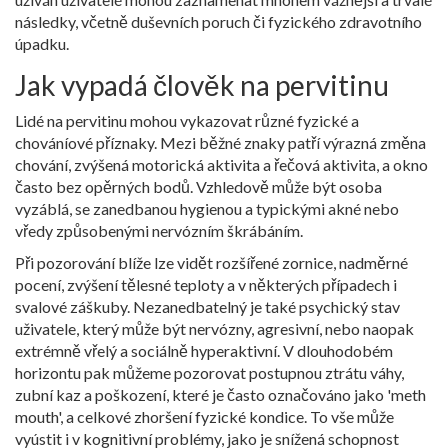
následky, včetně duševních poruch či fyzického zdravotního
úpadku.
Jak vypadá člověk na pervitinu
Lidé na pervitinu mohou vykazovat různé fyzické a
chováníové příznaky. Mezi běžné znaky patří výrazná změna
chování, zvýšená motorická aktivita a řečová aktivita, a okno
často bez opěrných bodů. Vzhledově může být osoba
vyzáblá, se zanedbanou hygienou a typickými akné nebo
vředy způsobenými nervózním škrábáním.
Při pozorování blíže lze vidět rozšířené zornice, nadměrné
pocení, zvýšení tělesné teploty a v některých případech i
svalové záškuby. Nezanedbatelný je také psychický stav
uživatele, který může být nervózny, agresivní, nebo naopak
extrémně vřelý a sociálně hyperaktivní. V dlouhodobém
horizontu pak můžeme pozorovat postupnou ztrátu váhy,
zubní kaz a poškození, které je často označováno jako 'meth
mouth', a celkové zhoršení fyzické kondice. To vše může
vyústit i v kognitivní problémy, jako je snížená schopnost