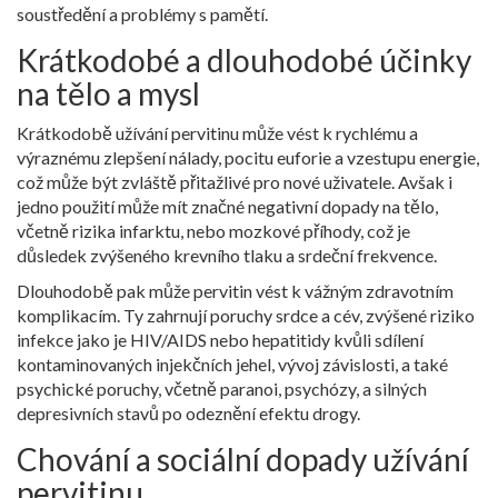
soustředění a problémy s pamětí.
Krátkodobé a dlouhodobé účinky
na tělo a mysl
Krátkodobě užívání pervitinu může vést k rychlému a
výraznému zlepšení nálady, pocitu euforie a vzestupu energie,
což může být zvláště přitažlivé pro nové uživatele. Avšak i
jedno použití může mít značné negativní dopady na tělo,
včetně rizika infarktu, nebo mozkové příhody, což je
důsledek zvýšeného krevního tlaku a srdeční frekvence.
Dlouhodobě pak může pervitin vést k vážným zdravotním
komplikacím. Ty zahrnují poruchy srdce a cév, zvýšené riziko
infekce jako je HIV/AIDS nebo hepatitidy kvůli sdílení
kontaminovaných injekčních jehel, vývoj závislosti, a také
psychické poruchy, včetně paranoi, psychózy, a silných
depresivních stavů po odeznění efektu drogy.
Chování a sociální dopady užívání
pervitinu