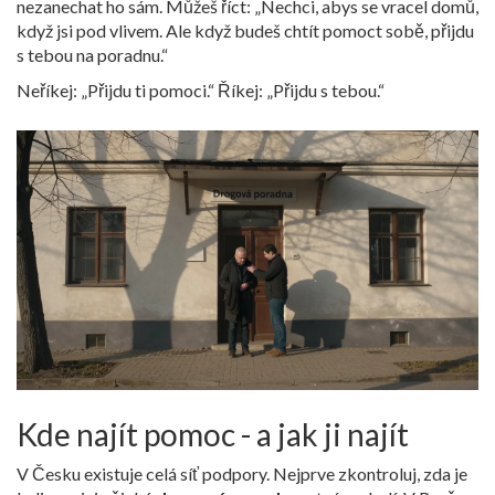
nezanechat ho sám. Můžeš říct: „Nechci, abys se vracel domů,
když jsi pod vlivem. Ale když budeš chtít pomoct sobě, přijdu
s tebou na poradnu.“
Neříkej: „Přijdu ti pomoci.“ Říkej: „Přijdu s tebou.“
Kde najít pomoc - a jak ji najít
V Česku existuje celá síť podpory. Nejprve zkontroluj, zda je