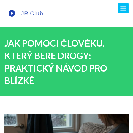
JAK POMOCI ČLOVĚKU,
KTERÝ BERE DROGY:
PRAKTICKÝ NÁVOD PRO
BLÍZKÉ