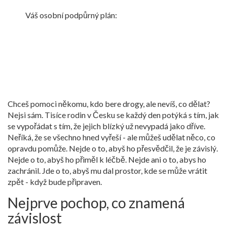
Váš osobní podpůrný plán:
Chceš pomoci někomu, kdo bere drogy, ale nevíš, co dělat?
Nejsi sám. Tisíce rodin v Česku se každý den potýká s tím, jak
se vypořádat s tím, že jejich blízký už nevypadá jako dříve.
Neříká, že se všechno hned vyřeší - ale můžeš udělat něco, co
opravdu pomůže. Nejde o to, abyš ho přesvědčil, že je závislý.
Nejde o to, abyš ho přiměl k léčbě. Nejde ani o to, abys ho
zachránil. Jde o to, abyš mu dal prostor, kde se může vrátit
zpět - když bude připraven.
Nejprve pochop, co znamená
závislost