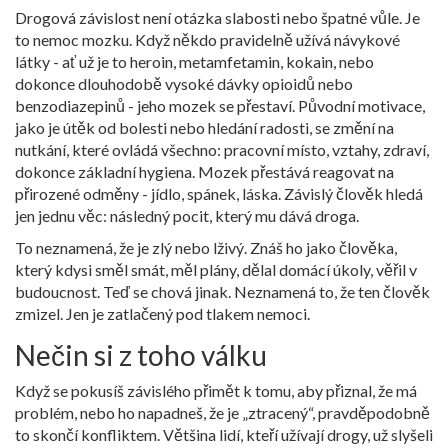
Drogová závislost není otázka slabosti nebo špatné vůle. Je
to nemoc mozku. Když někdo pravidelně užívá návykové
látky - ať už je to heroin, metamfetamin, kokain, nebo
dokonce dlouhodobě vysoké dávky opioidů nebo
benzodiazepinů - jeho mozek se přestaví. Původní motivace,
jako je útěk od bolesti nebo hledání radosti, se změní na
nutkání, které ovládá všechno: pracovní místo, vztahy, zdraví,
dokonce základní hygiena. Mozek přestává reagovat na
přirozené odměny - jídlo, spánek, láska. Závislý člověk hledá
jen jednu věc: následný pocit, který mu dává droga.
To neznamená, že je zlý nebo lživý. Znáš ho jako člověka,
který kdysi směl smát, měl plány, dělal domácí úkoly, věřil v
budoucnost. Teď se chová jinak. Neznamená to, že ten člověk
zmizel. Jen je zatlačený pod tlakem nemoci.
Nečin si z toho válku
Když se pokusíš závislého přimět k tomu, aby přiznal, že má
problém, nebo ho napadneš, že je „ztracený“, pravděpodobně
to skončí konfliktem. Většina lidí, kteří užívají drogy, už slyšeli