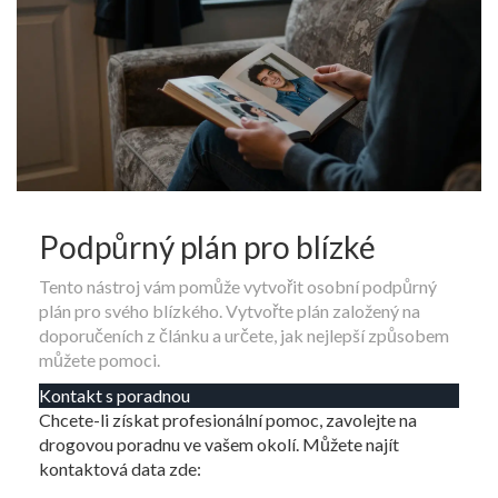
Podpůrný plán pro blízké
Tento nástroj vám pomůže vytvořit osobní podpůrný
plán pro svého blízkého. Vytvořte plán založený na
doporučeních z článku a určete, jak nejlepší způsobem
můžete pomoci.
Kontakt s poradnou
Chcete-li získat profesionální pomoc, zavolejte na
drogovou poradnu ve vašem okolí. Můžete najít
kontaktová data zde: