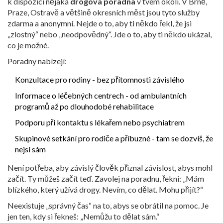
k dispozici nějaká
drogová poradna
v tvém okolí. V Brně,
Praze, Ostravě a většině okresních měst jsou tyto služby
zdarma a anonymní. Nejde o to, aby ti někdo řekl, že jsi
„zlostný“ nebo „neodpovědný“. Jde o to, aby ti někdo ukázal,
co je možné.
Poradny nabízejí:
Konzultace pro rodiny - bez přítomnosti závislého
Informace o léčebných centrech - od ambulantních
programů až po dlouhodobé rehabilitace
Podporu při kontaktu s lékařem nebo psychiatrem
Skupinové setkání pro rodiče a příbuzné - tam se dozvíš, že
nejsi sám
Není potřeba, aby závislý člověk přiznal závislost, abys mohl
začít. Ty můžeš začít teď. Zavolej na poradnu, řekni: „Mám
blízkého, který užívá drogy. Nevím, co dělat. Mohu přijít?“
Neexistuje „správný čas“ na to, abys se obrátil na pomoc. Je
jen ten, kdy si řekneš: „Nemůžu to dělat sám.“