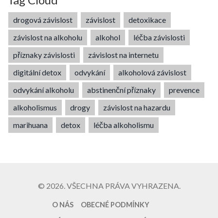
drogová závislost
závislost
detoxikace
závislost na alkoholu
alkohol
léčba závislosti
příznaky závislosti
závislost na internetu
digitální detox
odvykání
alkoholová závislost
odvykání alkoholu
abstinenční příznaky
prevence
alkoholismus
drogy
závislost na hazardu
marihuana
detox
léčba alkoholismu
© 2026. VŠECHNA PRÁVA VYHRAZENA.
O NÁS
OBECNÉ PODMÍNKY