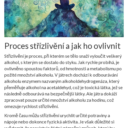
Proces střízlivění a jak ho ovlivnit
Střízlivění je proces, při kterém se tělo snaží vyloučit veškerý
alkohol, s kterým se dostalo do styku. Jak rychle probíhá, je
ovlivněno spoustou faktorů, od hmotnosti a metabolismu po
požité množství alkoholu. V játrech dochází k odbourávání
alkoholu enzymem nazvaným alkoholdehydrogenáza, který
přeměňuje alkohol na acetaldehyd, což je toxická látka, jež se
následně odbourává na bezpečnější látky. Ale játra dokáží
zpracovat pouze určité množství alkoholu za hodinu, což
omezuje rychlost střízlivění.
Kromě času můžu střízlivění urychlit určité potraviny a
nápoje nebo dokonce fyzická aktivita. Je však důležité si
uvědomit, že neexistuje žádný zázračný způsob, který by