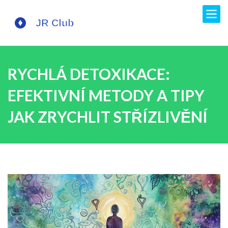
RYCHLÁ DETOXIKACE:
EFEKTIVNÍ METODY A TIPY
JAK ZRYCHLIT STŘÍZLIVĚNÍ