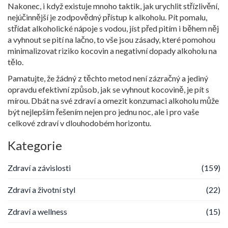
Nakonec, i když existuje mnoho taktik, jak urychlit střízlivění,
nejúčinnější je zodpovědný přístup k alkoholu. Pít pomalu,
střídat alkoholické nápoje s vodou, jíst před pitím i během něj
a vyhnout se pití na lačno, to vše jsou zásady, které pomohou
minimalizovat riziko kocovin a negativní dopady alkoholu na
tělo.
Pamatujte, že žádný z těchto metod není zázračný a jediný
opravdu efektivní způsob, jak se vyhnout kocovině, je pít s
mírou. Dbát na své zdraví a omezit konzumaci alkoholu může
být nejlepším řešením nejen pro jednu noc, ale i pro vaše
celkové zdraví v dlouhodobém horizontu.
Kategorie
Zdraví a závislosti
(159)
Zdraví a životní styl
(22)
Zdraví a wellness
(15)