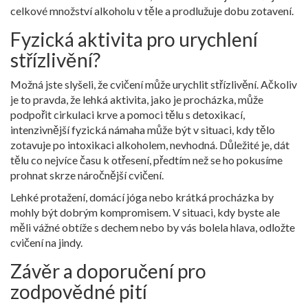
celkové množství alkoholu v těle a prodlužuje dobu zotavení.
Fyzická aktivita pro urychlení
střízlivění?
Možná jste slyšeli, že cvičení může urychlit střízlivění. Ačkoliv
je to pravda, že lehká aktivita, jako je procházka, může
podpořit cirkulaci krve a pomoci tělu s detoxikací,
intenzivnější fyzická námaha může být v situaci, kdy tělo
zotavuje po intoxikaci alkoholem, nevhodná. Důležité je, dát
tělu co nejvíce času k otřesení, předtím než se ho pokusíme
prohnat skrze náročnější cvičení.
Lehké protažení, domácí jóga nebo krátká procházka by
mohly být dobrým kompromisem. V situaci, kdy byste ale
měli vážné obtíže s dechem nebo by vás bolela hlava, odložte
cvičení na jindy.
Závěr a doporučení pro
zodpovědné pití