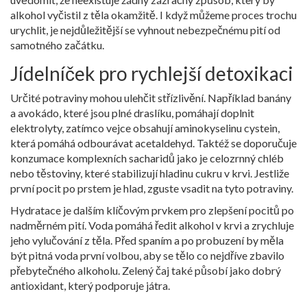
alkohol vyčistil z těla okamžitě. I když můžeme proces trochu
urychlit, je nejdůležitější se vyhnout nebezpečnému pití od
samotného začátku.
Jídelníček pro rychlejší detoxikaci
Určité potraviny mohou ulehčit střízlivění. Například banány
a avokádo, které jsou plné draslíku, pomáhají doplnit
elektrolyty, zatímco vejce obsahují aminokyselinu cystein,
která pomáhá odbourávat acetaldehyd. Taktéž se doporučuje
konzumace komplexních sacharidů jako je celozrnný chléb
nebo těstoviny, které stabilizují hladinu cukru v krvi. Jestliže
první pocit po prstem je hlad, zguste vsadit na tyto potraviny.
Hydratace je dalším klíčovým prvkem pro zlepšení pocitů po
nadměrném pití. Voda pomáhá ředit alkohol v krvi a zrychluje
jeho vylučování z těla. Před spaním a po probuzení by měla
být pitná voda první volbou, aby se tělo co nejdříve zbavilo
přebytečného alkoholu. Zelený čaj také působí jako dobrý
antioxidant, který podporuje játra.