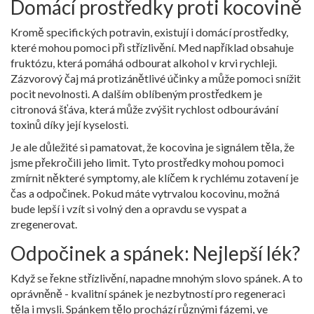
Domácí prostředky proti kocovině
Kromě specifických potravin, existují i domácí prostředky,
které mohou pomoci při střízlivění. Med například obsahuje
fruktózu, která pomáhá odbourat alkohol v krvi rychleji.
Zázvorový čaj má protizánětlivé účinky a může pomoci snížit
pocit nevolnosti. A dalším oblíbeným prostředkem je
citronová šťáva, která může zvýšit rychlost odbourávání
toxinů díky její kyselosti.
Je ale důležité si pamatovat, že kocovina je signálem těla, že
jsme překročili jeho limit. Tyto prostředky mohou pomoci
zmírnit některé symptomy, ale klíčem k rychlému zotavení je
čas a odpočinek. Pokud máte vytrvalou kocovinu, možná
bude lepší i vzít si volný den a opravdu se vyspat a
zregenerovat.
Odpočinek a spánek: Nejlepší lék?
Když se řekne střízlivění, napadne mnohým slovo spánek. A to
oprávněně - kvalitní spánek je nezbytností pro regeneraci
těla i mysli. Spánkem tělo prochází různými fázemi, ve