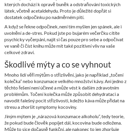
kterých dochází k opravě buněk a odstraňování toxických
látek, včetně acetaldehydu. Proto je důležité dopřát si
dostatek odpočinku po nadměrném pití.
A když se řekne odpočinek, není tím myšlen jen spánek, ale i
uvolnění a de-stres. Pokud jste po bujarém večerčku cítíte
psychicky vyčerpáni, najít si čas pouze pro sebe a odpočívat
ve vaně či číst knihu může mít také pozitivní vliv na vaše
celkové zdraví.
Škodlivé mýty a co se vyhnout
Mnoho lidí věří mýtům o střízlivění, jako je například „točení
kolečka“ nebo konzumace velkého množství kávy. Ani jedno z
těchto řešení není účinné a může vést k dalším zdravotním
problémům. Točení kolečka může způsobit dehydrataci a
navodit falešný pocit střízlivosti, kdežto káva může přidat na
stresu a zhoršit symptomy kocoviny.
Jiným mýtem je „nárazová konzumace alkoholu“, tedy teorie,
že pokud bude člověk popíjet dál, kocovina bude odložena.
Může to sice dočasně funkční, ale nakonec to jen zhoršuje