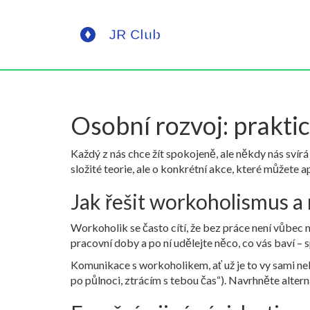
Osobní rozvoj: praktick
Každý z nás chce žít spokojeně, ale někdy nás svír
složité teorie, ale o konkrétní akce, které můžete a
Jak řešit workoholismus a
Workoholik se často cítí, že bez práce není vůbec n
pracovní doby a po ní udělejte něco, co vás baví – s
Komunikace s workoholikem, ať už je to vy sami ne
po půlnoci, ztrácím s tebou čas“). Navrhněte alter