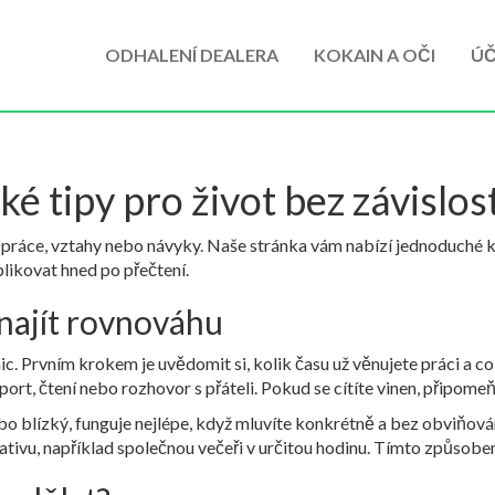
ODHALENÍ DEALERA
KOKAIN A OČI
ÚČ
é tipy pro život bez závislos
á práce, vztahy nebo návyky. Naše stránka vám nabízí jednoduché k
plikovat hned po přečtení.
 najít rovnováhu
ic. Prvním krokem je uvědomit si, kolik času už věnujete práci a c
port, čtení nebo rozhovor s přáteli. Pokud se cítíte vinen, připome
bo blízký, funguje nejlépe, když mluvíte konkrétně a bez obviňová
nativu, například společnou večeři v určitou hodinu. Tímto způsob