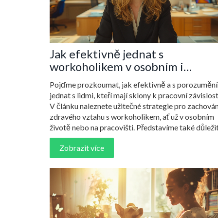
Jak efektivně jednat s
workoholikem v osobním i
pracovním životě
Pojďme prozkoumat, jak efektivně a s porozuměn
jednat s lidmi, kteří mají sklony k pracovní závislost
V článku naleznete užitečné strategie pro zachován
zdravého vztahu s workoholikem, ať už v osobním
životě nebo na pracovišti. Představíme také důleži
tipy, jak pomoci těmto jedincům dosáhnout lepší
Zobrazit více
rovnováhy mezi prací a osobním životem.