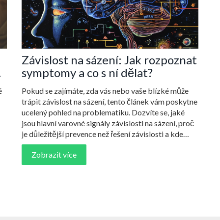
Závislost na sázení: Jak rozpoznat
symptomy a co s ní dělat?
é
Pokud se zajímáte, zda vás nebo vaše blízké může
trápit závislost na sázení, tento článek vám poskytne
ucelený pohled na problematiku. Dozvíte se, jaké
jsou hlavní varovné signály závislosti na sázení, proč
je důležitější prevence než řešení závislosti a kde
e
hledat pomoc v případě potřeby. Připravte se na
Zobrazit více
hloubkový pohled na symptomy, důsledky a
b.
možnosti léčby této formy závislosti.