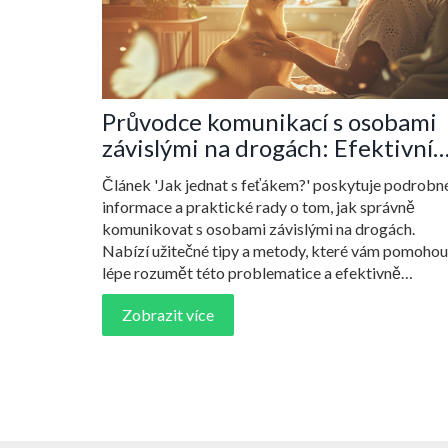
Průvodce komunikací s osobami
závislými na drogách: Efektivní
metody a porozumění
Článek 'Jak jednat s feťákem?' poskytuje podrobn
informace a praktické rady o tom, jak správně
komunikovat s osobami závislými na drogách.
Nabízí užitečné tipy a metody, které vám pomohou
lépe rozumět této problematice a efektivně
pomáhat těm, kdo se nachází v závislosti. Čtenář s
Zobrazit více
dozví, jak přistupovat k citlivým tématům a jak
podporovat pozitivní změnu v životě závislých oso