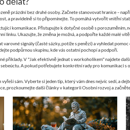
co dělat?
rozeně prázdní bez druhé osoby. Začnete stanovovat hranice – napří
ost, a pravidelně si to připomínejte. To pomáhá vytvořit vnitřní stab
ektující komunikace. Přistupujte k dotyčné osobě s porozuměním, 
í linku. Ukazujte, že změna je možná, a podpořte každé malé vítě
 varovné signály (časté sázky, potíže s penězi) a vyhledat pomoc d
ledejte podpůrnou skupinu, kde vás ostatní pochopí a podpoří.
 příklady. V "Jak efektivně jednat s workoholikem" najdete další t
ou sebeúctu. A pokud potřebujete konkrétní rady pro komunikaci s 
vyřeší sám. Vyberte si jeden tip, který vám dnes nejvíc sedí, a dej
irace, prozkoumejte další články v kategorii Osobní rozvoj a začněte