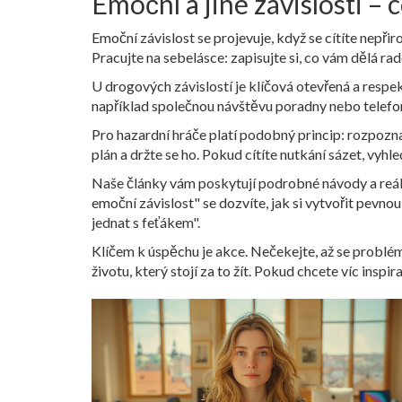
Emoční a jiné závislosti – 
Emoční závislost se projevuje, když se cítíte nepři
Pracujte na sebelásce: zapisujte si, co vám dělá rad
U drogových závislostí je klíčová otevřená a resp
například společnou návštěvu poradny nebo telefonn
Pro hazardní hráče platí podobný princip: rozpoznat
plán a držte se ho. Pokud cítíte nutkání sázet, vyh
Naše články vám poskytují podrobné návody a reálné
emoční závislost" se dozvíte, jak si vytvořit pevn
jednat s feťákem".
Klíčem k úspěchu je akce. Nečekejte, až se problém 
životu, který stojí za to žít. Pokud chcete víc insp