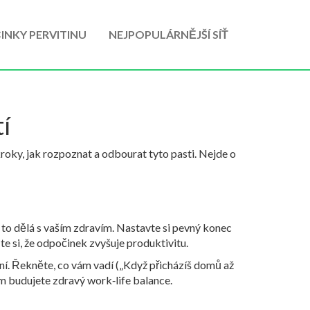
INKY PERVITINU
NEJPOPULÁRNĚJŠÍ SÍŤ
tí
roky, jak rozpoznat a odbourat tyto pasti. Nejde o
o to dělá s vaším zdravím. Nastavte si pevný konec
ňte si, že odpočinek zvyšuje produktivitu.
ní. Řekněte, co vám vadí („Když přicházíš domů až
em budujete zdravý work‑life balance.