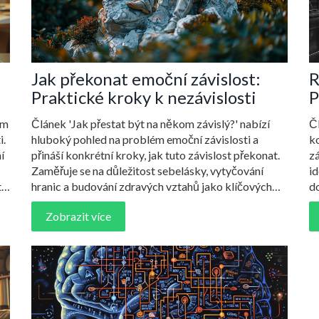
Jak překonat emoční závislost:
R
Praktické kroky k nezávislosti
P
ím
Článek 'Jak přestat být na někom závislý?' nabízí
Čl
i.
hluboký pohled na problém emoční závislosti a
k
í
přináší konkrétní kroky, jak tuto závislost překonat.
zá
Zaměřuje se na důležitost sebelásky, vytyčování
id
té
hranic a budování zdravých vztahů jako klíčových
do
faktorů na cestě k nezávislosti. Ozbrojen
st
Zobrazit více
praktickými radami, zajímavými fakty a citáty
ob
odborníků, vás tento článek provede procesem
c
osamostatnění.
po
vl