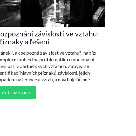
ozpoznání závislosti ve vztahu:
říznaky a řešení
ánek 'Jak se pozná závislost ve vztahu?' nabízí
omplexní pohled na problematiku emocionální
vislosti v partnerských vztazích. Zabývá se
entifikací hlavních příznaků závislosti, jejich
padem na jedince a vztah, a navrhuje účinné
rategie pro řešení této problematiky. Text je
Zobrazit více
ohacený o praktické tipy, reálné příklady z praxe a
itace od odborníků, což čtenářům umožňuje lépe
chopit a identifikovat potenciální závislost ve
astních vztazích a nabízí cesty k jejímu překonání.