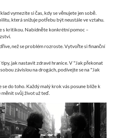
klad vymezíte si čas, kdy se věnujete jen sobě.
ilitu, která snižuje potřebu být neustále ve vztahu.
ne s kritikou. Nabídněte konkrétní pomoc –
zství.
říve, než se problém rozroste. Vytvořte si finanční
ipy, jak nastavit zdravé hranice. V "Jak překonat
osobou závislou na drogách, podívejte se na "Jak
te se do toho. Každý malý krok vás posune blíže k
 měnit svůj život už teď.