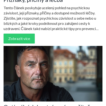
Tento článek poskytuje ucelený pohled na psychickou
závislost, její příznaky, příčiny a dostupné možnosti léčby.
Zjistíte, jak rozpoznat psychickou závislost u sebe nebo u
blízkých a jaké kroky podniknout pro zahájení cesty k
uzdravení. Článek také nabízí praktické tipy pro prevenci
psychické závislosti a zdůrazňuje význam odborné pomoci.
Zobrazit více