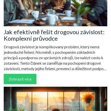
Jak efektivně řešit drogovou závislost:
Komplexní průvodce
Drogová závislost je komplikovaný problém, který nemá
jednoduché řešení. Nicméně, s pochopením základních
principů a podporou ze správných zdrojů, lze nalézt cestu k
zotavení. Tento článek se zaměřuje na pochopení drogové
závislosti, metody jejího řešení, prevenci a důležitost podpory
blízkých. Cílem je poskytnout ucelený průvodce pro ty, kteří
Zobrazit více
hledají pomoc nebo chtějí pomoci blízkému.