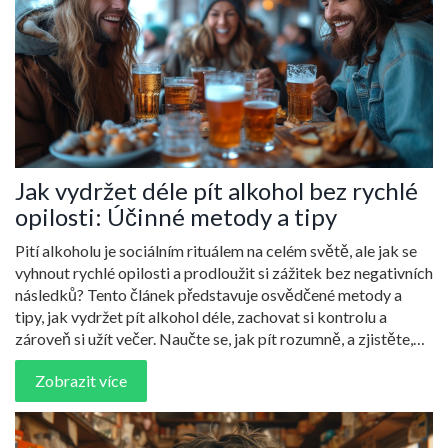
Jak vydržet déle pít alkohol bez rychlé
opilosti: Účinné metody a tipy
Pití alkoholu je sociálním rituálem na celém světě, ale jak se
vyhnout rychlé opilosti a prodloužit si zážitek bez negativních
následků? Tento článek představuje osvědčené metody a
tipy, jak vydržet pít alkohol déle, zachovat si kontrolu a
zároveň si užít večer. Naučte se, jak pít rozumně, a zjistěte,
proč je důležité znát své limity a respektovat své tělo.
Zobrazit více