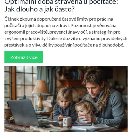
Optimální doba strávená u počítače:
Jak dlouho a jak často?
Článek zkoumá doporučené časové limity pro práci na
počítači a jejich dopad na zdraví. Pozornost je věnována
ergonomii pracoviště, prevenci únavy očí, a strategiím pro
zvýšení produktivity. Dále se dozvíte o významu pravidelných
přestávek a o vlivu délky používání počítače na dlouhodobé
zdravotní potíže. Artikel nabízí praktické tipy pro zdravější a
Zobrazit více
efektivnější práci u počítače.