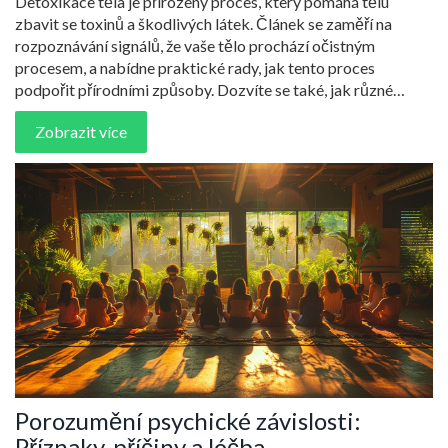
Detoxikace těla je přirozený proces, který pomáhá tělu
zbavit se toxinů a škodlivých látek. Článek se zaměří na
rozpoznávání signálů, že vaše tělo prochází očistným
procesem, a nabídne praktické rady, jak tento proces
podpořit přírodními způsoby. Dozvíte se také, jak různé
příznaky mohou ukazovat na to, že tělo se čistí, a jaké změny
Zobrazit více
v životním stylu mohou mít pozitivní vliv na detoxikaci
organismu.
Porozumění psychické závislosti:
Příznaky, příčiny a léčba