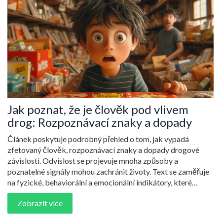
Jak poznat, že je člověk pod vlivem
drog: Rozpoznávací znaky a dopady
Článek poskytuje podrobný přehled o tom, jak vypadá
zfetovaný člověk, rozpoznávací znaky a dopady drogové
závislosti. Odvislost se projevuje mnoha způsoby a
poznatelné signály mohou zachránit životy. Text se zaměřuje
na fyzické, behaviorální a emocionální indikátory, které
mohou napomoc včas rozpoznat problém a nabídnout
Zobrazit více
účinnou pomoc. Vedle toho článek poskytuje náhled na
preventivní opatření a dostupné zdroje podpory pro ty, kdo se