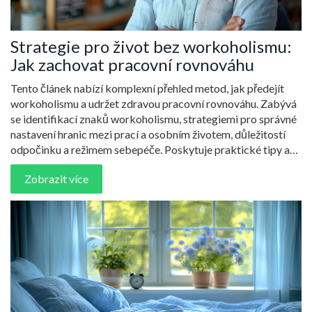
Strategie pro život bez workoholismu:
Jak zachovat pracovní rovnováhu
Tento článek nabízí komplexní přehled metod, jak předejít
workoholismu a udržet zdravou pracovní rovnováhu. Zabývá
se identifikací znaků workoholismu, strategiemi pro správné
nastavení hranic mezi prací a osobním životem, důležitostí
odpočinku a režimem sebepéče. Poskytuje praktické tipy a
techniky, jak se vyhnout vyhoření a zvýšit celkovou životní
Zobrazit více
spokojenost.