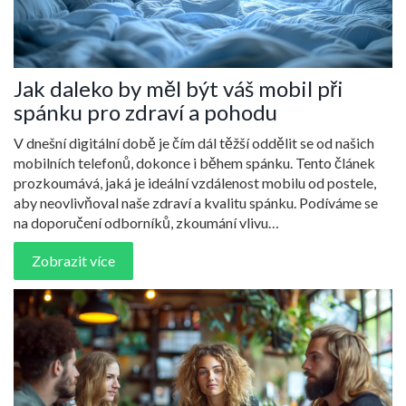
Jak daleko by měl být váš mobil při
spánku pro zdraví a pohodu
V dnešní digitální době je čím dál těžší oddělit se od našich
mobilních telefonů, dokonce i během spánku. Tento článek
prozkoumává, jaká je ideální vzdálenost mobilu od postele,
aby neovlivňoval naše zdraví a kvalitu spánku. Podíváme se
na doporučení odborníků, zkoumání vlivu
elektromagnetického záření a poskytneme tipy, jak zlepšit
Zobrazit více
spánkovou hygienu v souvislosti s používáním mobilů.