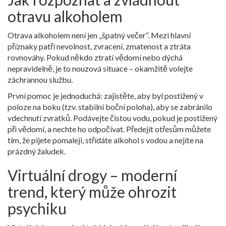
otravu alkoholem
Otrava alkoholem není jen „špatný večer“. Mezi hlavní
příznaky patří nevolnost, zvracení, zmatenost a ztráta
rovnováhy. Pokud někdo ztratí vědomí nebo dýchá
nepravidelně, je to nouzová situace – okamžitě volejte
záchrannou službu.
První pomoc je jednoduchá: zajistěte, aby byl postižený v
poloze na boku (tzv. stabilní boční poloha), aby se zabránilo
vdechnutí zvratků. Podávejte čistou vodu, pokud je postižený
při vědomí, a nechte ho odpočívat. Předejít otřesům můžete
tím, že pijete pomaleji, střídáte alkohol s vodou a nejíte na
prázdný žaludek.
Virtuální drogy – moderní
trend, který může ohrozit
psychiku