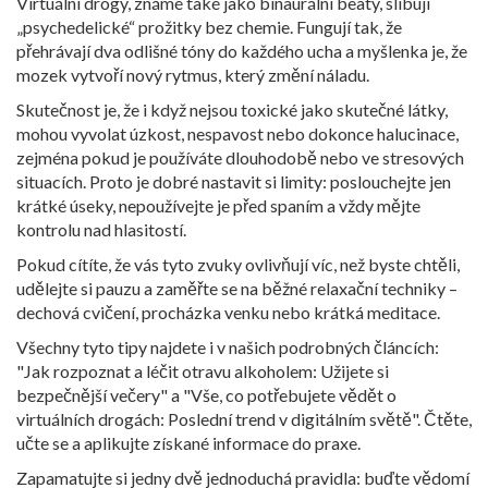
Virtuální drogy, známé také jako binaurální beaty, slibují
„psychedelické“ prožitky bez chemie. Fungují tak, že
přehrávají dva odlišné tóny do každého ucha a myšlenka je, že
mozek vytvoří nový rytmus, který změní náladu.
Skutečnost je, že i když nejsou toxické jako skutečné látky,
mohou vyvolat úzkost, nespavost nebo dokonce halucinace,
zejména pokud je používáte dlouhodobě nebo ve stresových
situacích. Proto je dobré nastavit si limity: poslouchejte jen
krátké úseky, nepoužívejte je před spaním a vždy mějte
kontrolu nad hlasitostí.
Pokud cítíte, že vás tyto zvuky ovlivňují víc, než byste chtěli,
udělejte si pauzu a zaměřte se na běžné relaxační techniky –
dechová cvičení, procházka venku nebo krátká meditace.
Všechny tyto tipy najdete i v našich podrobných článcích:
"Jak rozpoznat a léčit otravu alkoholem: Užijete si
bezpečnější večery" a "Vše, co potřebujete vědět o
virtuálních drogách: Poslední trend v digitálním světě". Čtěte,
učte se a aplikujte získané informace do praxe.
Zapamatujte si jedny dvě jednoduchá pravidla: buďte vědomí