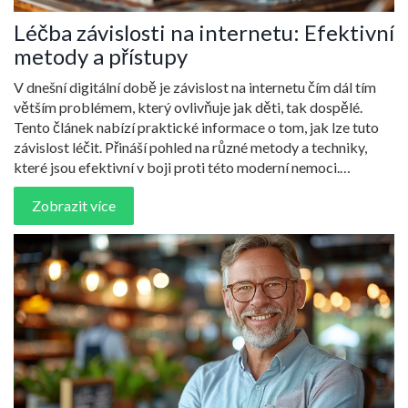
Léčba závislosti na internetu: Efektivní
metody a přístupy
V dnešní digitální době je závislost na internetu čím dál tím
větším problémem, který ovlivňuje jak děti, tak dospělé.
Tento článek nabízí praktické informace o tom, jak lze tuto
závislost léčit. Přináší pohled na různé metody a techniky,
které jsou efektivní v boji proti této moderní nemoci.
Zaměřuje se také na důležitost prevence a podpory ze strany
Zobrazit více
rodiny a profesionálů. Čtenáři se dozvědí, jaké kroky
podniknout, aby se vyhnuli nebo omezili svou závislost na
internetu.