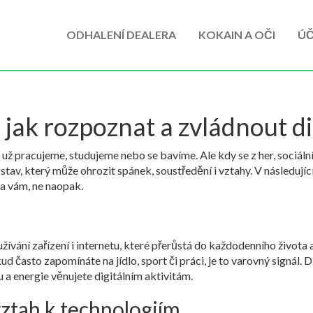
ODHALENÍ DEALERA
KOKAIN A OČI
ÚČ
 jak rozpoznat a zvládnout dig
už pracujeme, studujeme nebo se bavíme. Ale kdy se z her, sociální
ný stav, který může ohrozit spánek, soustředění i vztahy. V následuj
la vám, ne naopak.
užívání zařízení i internetu, které přerůstá do každodenního života
d často zapomínáte na jídlo, sport či práci, je to varovný signál. Dů
u a energie věnujete digitálním aktivitám.
vztah k technologiím