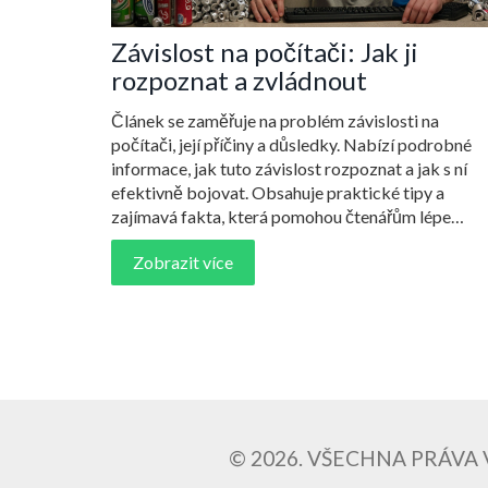
Závislost na počítači: Jak ji
rozpoznat a zvládnout
Článek se zaměřuje na problém závislosti na
počítači, její příčiny a důsledky. Nabízí podrobné
informace, jak tuto závislost rozpoznat a jak s ní
efektivně bojovat. Obsahuje praktické tipy a
zajímavá fakta, která pomohou čtenářům lépe
porozumět této závažné problematice.
Zobrazit více
© 2026. VŠECHNA PRÁVA