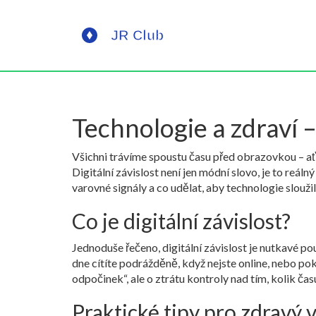
Technologie a zdraví –
Všichni trávíme spoustu času před obrazovkou – ať 
Digitální závislost není jen módní slovo, je to reál
varovné signály a co udělat, aby technologie slouži
Co je digitální závislost?
Jednoduše řečeno, digitální závislost je nutkavé po
dne cítíte podrážděně, když nejste online, nebo poku
odpočinek“, ale o ztrátu kontroly nad tím, kolik čas
Praktické tipy pro zdravý 