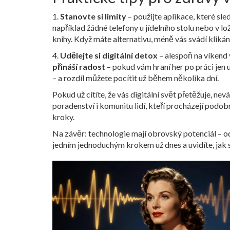
1.
Stanovte si limity
– použijte aplikace, které sle
například žádné telefony u jídelního stolu nebo v l
knihy. Když máte alternativu, méně vás svádí klikání
4.
Udělejte si digitální detox
– alespoň na víkend 
přináší radost
– pokud vám hraní her po práci jen 
– a rozdíl můžete pocítit už během několika dní.
Pokud už cítíte, že vás digitální svět přetěžuje, 
poradenství i komunitu lidí, kteří procházejí podob
kroky.
Na závěr: technologie mají obrovský potenciál – od
jedním jednoduchým krokem už dnes a uvidíte, jak s