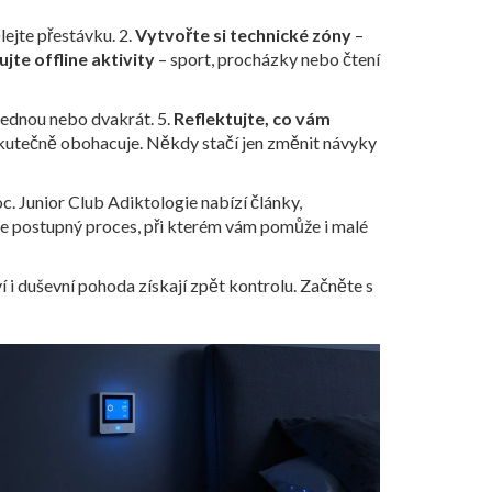
lejte přestávku. 2.
Vytvořte si technické zóny
–
jte offline aktivity
– sport, procházky nebo čtení
jednou nebo dvakrát. 5.
Reflektujte, co vám
o skutečně obohacuje. Někdy stačí jen změnit návyky
c. Junior Club Adiktologie nabízí články,
 ale postupný proces, při kterém vám pomůže i malé
 i duševní pohoda získají zpět kontrolu. Začněte s