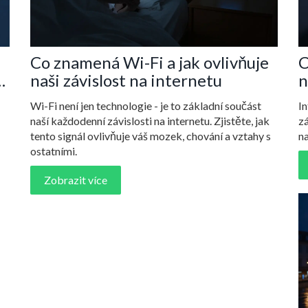
Co znamená Wi-Fi a jak ovlivňuje
C
naši závislost na internetu
n
s
Wi-Fi není jen technologie - je to základní součást
In
naší každodenní závislosti na internetu. Zjistěte, jak
zá
tento signál ovlivňuje váš mozek, chování a vztahy s
na
ostatními.
Zobrazit více