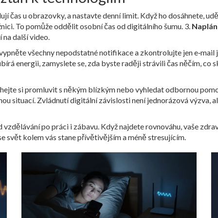
dují čas u obrazovky, a nastavte denní limit. Když ho dosáhnete, udě
ožnici. To pomůže oddělit osobní čas od digitálního šumu. 3.
Naplánu
 na další video.
vypněte všechny nepodstatné notifikace a zkontrolujte jen e‑mail 
ubírá energii, zamyslete se, zda byste raději strávili čas něčím, c
neváhejte si promluvit s někým blízkým nebo vyhledat odbornou pomo
nou situací. Zvládnutí digitální závislosti není jednorázová výzva,
 vzdělávání po práci i zábavu. Když najdete rovnováhu, vaše zdraví
e svět kolem vás stane přívětivějším a méně stresujícím.