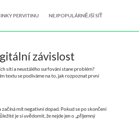
INKY PERVITINU
NEJPOPULÁRNĚJŠÍ SÍŤ
itální závislost
ch sítí a neustálého surfování stane problém?
ícím textu se podíváme na to, jak rozpoznat první
 a začíná mít negativní dopad. Pokud se po skončení
ležité je si uvědomit, že nejde jen o „příjemný