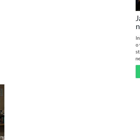
J
n
u
In
o 
st
n