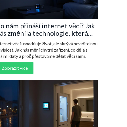
o nám přináší internet věcí? Jak
ás změnila technologie, která
leduje každý krok
ternet věcí usnadňuje život, ale skrývá neviditelnou
vislost. Jak nás mění chytré zařízení, co dělá s
šimi daty a proč přestáváme dělat věci sami.
Zobrazit více