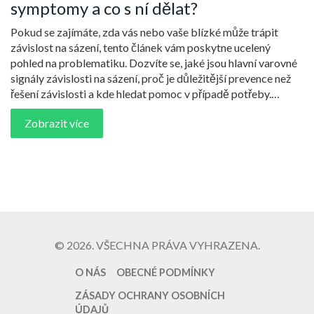
symptomy a co s ní dělat?
Pokud se zajímáte, zda vás nebo vaše blízké může trápit
závislost na sázení, tento článek vám poskytne ucelený
pohled na problematiku. Dozvíte se, jaké jsou hlavní varovné
signály závislosti na sázení, proč je důležitější prevence než
řešení závislosti a kde hledat pomoc v případě potřeby.
Připravte se na hloubkový pohled na symptomy, důsledky a
Zobrazit více
možnosti léčby této formy závislosti.
© 2026. VŠECHNA PRÁVA VYHRAZENA.
O NÁS
OBECNÉ PODMÍNKY
ZÁSADY OCHRANY OSOBNÍCH
ÚDAJŮ