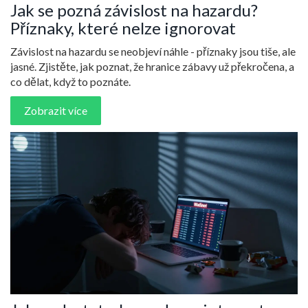
Jak se pozná závislost na hazardu?
Příznaky, které nelze ignorovat
Závislost na hazardu se neobjeví náhle - příznaky jsou tiše, ale
jasné. Zjistěte, jak poznat, že hranice zábavy už překročena, a
co dělat, když to poznáte.
Zobrazit více