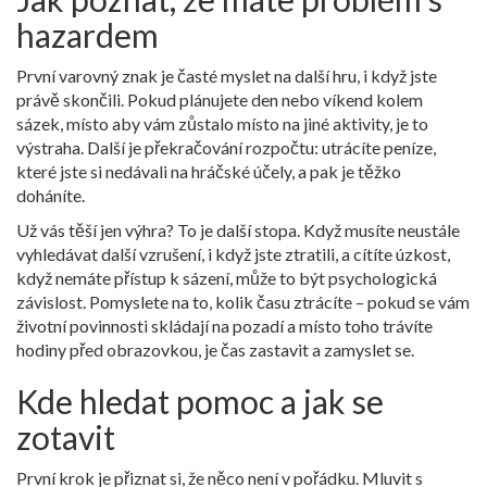
hazardem
První varovný znak je časté myslet na další hru, i když jste
právě skončili. Pokud plánujete den nebo víkend kolem
sázek, místo aby vám zůstalo místo na jiné aktivity, je to
výstraha. Další je překračování rozpočtu: utrácíte peníze,
které jste si nedávali na hráčské účely, a pak je těžko
doháníte.
Už vás těší jen výhra? To je další stopa. Když musíte neustále
vyhledávat další vzrušení, i když jste ztratili, a cítíte úzkost,
když nemáte přístup k sázení, může to být psychologická
závislost. Pomyslete na to, kolik času ztrácíte – pokud se vám
životní povinnosti skládají na pozadí a místo toho trávíte
hodiny před obrazovkou, je čas zastavit a zamyslet se.
Kde hledat pomoc a jak se
zotavit
První krok je přiznat si, že něco není v pořádku. Mluvit s