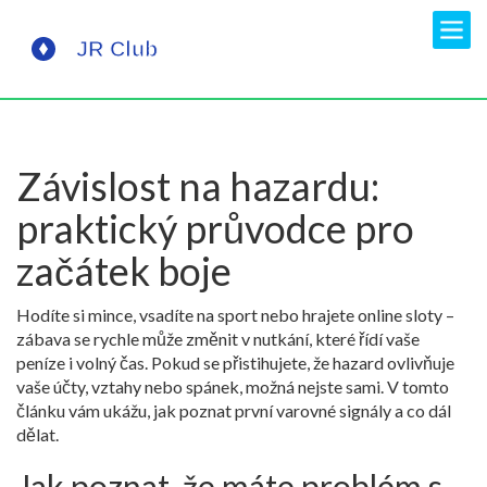
Závislost na hazardu:
praktický průvodce pro
začátek boje
Hodíte si mince, vsadíte na sport nebo hrajete online sloty –
zábava se rychle může změnit v nutkání, které řídí vaše
peníze i volný čas. Pokud se přistihujete, že hazard ovlivňuje
vaše účty, vztahy nebo spánek, možná nejste sami. V tomto
článku vám ukážu, jak poznat první varovné signály a co dál
dělat.
Jak poznat, že máte problém s