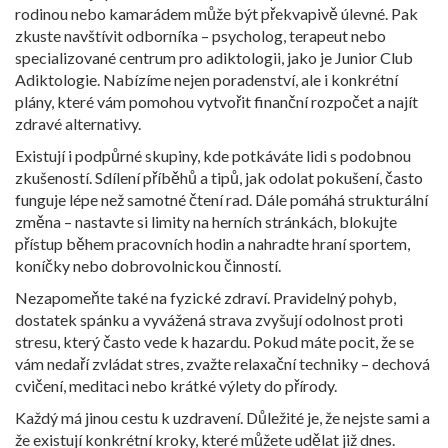
rodinou nebo kamarádem může být překvapivě úlevné. Pak
zkuste navštívit odborníka – psycholog, terapeut nebo
specializované centrum pro adiktologii, jako je Junior Club
Adiktologie. Nabízíme nejen poradenství, ale i konkrétní
plány, které vám pomohou vytvořit finanční rozpočet a najít
zdravé alternativy.
Existují i podpůrné skupiny, kde potkáváte lidi s podobnou
zkušeností. Sdílení příběhů a tipů, jak odolat pokušení, často
funguje lépe než samotné čtení rad. Dále pomáhá strukturální
změna – nastavte si limity na herních stránkách, blokujte
přístup během pracovních hodin a nahradte hraní sportem,
koníčky nebo dobrovolnickou činností.
Nezapomeňte také na fyzické zdraví. Pravidelný pohyb,
dostatek spánku a vyvážená strava zvyšují odolnost proti
stresu, který často vede k hazardu. Pokud máte pocit, že se
vám nedaří zvládat stres, zvažte relaxační techniky – dechová
cvičení, meditaci nebo krátké výlety do přírody.
Každý má jinou cestu k uzdravení. Důležité je, že nejste sami a
že existují konkrétní kroky, které můžete udělat již dnes.