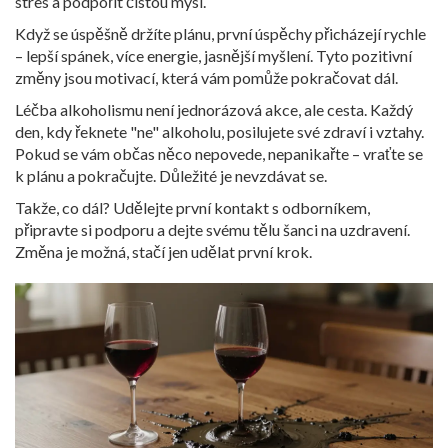
stres a podpořit čistou mysl.
Když se úspěšně držíte plánu, první úspěchy přicházejí rychle
– lepší spánek, více energie, jasnější myšlení. Tyto pozitivní
změny jsou motivací, která vám pomůže pokračovat dál.
Léčba alkoholismu není jednorázová akce, ale cesta. Každý
den, kdy řeknete "ne" alkoholu, posilujete své zdraví i vztahy.
Pokud se vám občas něco nepovede, nepanikařte – vraťte se
k plánu a pokračujte. Důležité je nevzdávat se.
Takže, co dál? Udělejte první kontakt s odborníkem,
připravte si podporu a dejte svému tělu šanci na uzdravení.
Změna je možná, stačí jen udělat první krok.