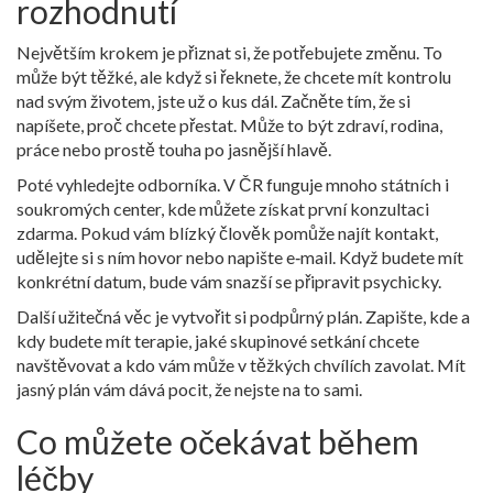
rozhodnutí
Největším krokem je přiznat si, že potřebujete změnu. To
může být těžké, ale když si řeknete, že chcete mít kontrolu
nad svým životem, jste už o kus dál. Začněte tím, že si
napíšete, proč chcete přestat. Může to být zdraví, rodina,
práce nebo prostě touha po jasnější hlavě.
Poté vyhledejte odborníka. V ČR funguje mnoho státních i
soukromých center, kde můžete získat první konzultaci
zdarma. Pokud vám blízký člověk pomůže najít kontakt,
udělejte si s ním hovor nebo napište e‑mail. Když budete mít
konkrétní datum, bude vám snazší se připravit psychicky.
Další užitečná věc je vytvořit si podpůrný plán. Zapište, kde a
kdy budete mít terapie, jaké skupinové setkání chcete
navštěvovat a kdo vám může v těžkých chvílích zavolat. Mít
jasný plán vám dává pocit, že nejste na to sami.
Co můžete očekávat během
léčby