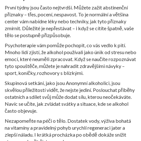
První týdny jsou často nejtvrdší. Můžete zažít abstinenční
příznaky – třes, pocení, nespavost. To je normální a většina
center vám nabídne léky nebo techniky, jak tyto příznaky
zmírnit. Důležité je nepřestávat – i když se cítíte špatně, vaše
tělo se postupně přizpůsobuje.
Psychoterapie vám pomůže pochopit, co vás vedlo k pití.
Mnoho lidí zjistí, že alkohol používali jako únik od stresu nebo
emocí, které neuměli zpracovat. Když se naučíte rozpoznávat
tyto spouštěče, můžete je nahradit zdravějšími návyky –
sport, koníčky, rozhovory s blízkými.
Skupinová setkání, jako jsou Anonymní alkoholici, jsou
skvělou příležitostí vidět, že nejste jediní. Poslouchat příběhy
ostatních a sdílet svůj může dodat sílu, kterou neočekáváte.
Navíc se učíte, jak zvládat svátky a situace, kde se alkohol
často objevuje.
Nezapomeňte na péči o tělo. Dostatek vody, výživa bohatá
na vitamíny a pravidelný pohyb urychlí regeneraci jater a
zlepší náladu. I krátká procházka po obědě dokáže snížit