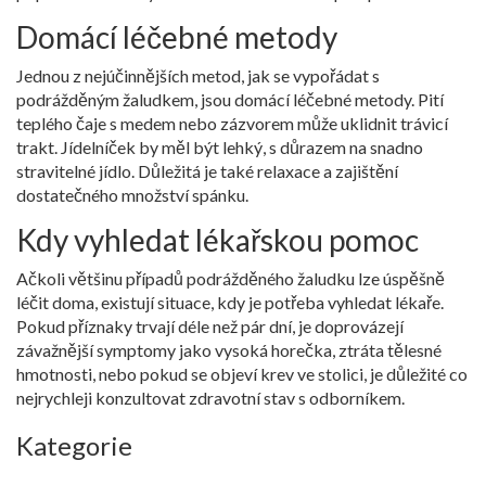
Domácí léčebné metody
Jednou z nejúčinnějších metod, jak se vypořádat s
podrážděným žaludkem, jsou domácí léčebné metody. Pití
teplého čaje s medem nebo zázvorem může uklidnit trávicí
trakt. Jídelníček by měl být lehký, s důrazem na snadno
stravitelné jídlo. Důležitá je také relaxace a zajištění
dostatečného množství spánku.
Kdy vyhledat lékařskou pomoc
Ačkoli většinu případů podrážděného žaludku lze úspěšně
léčit doma, existují situace, kdy je potřeba vyhledat lékaře.
Pokud příznaky trvají déle než pár dní, je doprovázejí
závažnější symptomy jako vysoká horečka, ztráta tělesné
hmotnosti, nebo pokud se objeví krev ve stolici, je důležité co
nejrychleji konzultovat zdravotní stav s odborníkem.
Kategorie