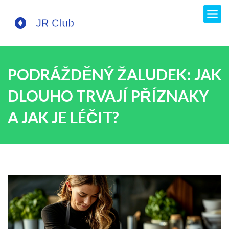
PODRÁŽDĚNÝ ŽALUDEK: JAK
DLOUHO TRVAJÍ PŘÍZNAKY
A JAK JE LÉČIT?