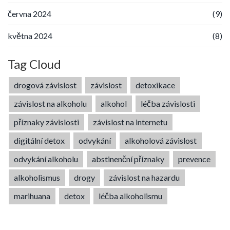
června 2024
(9)
května 2024
(8)
Tag Cloud
drogová závislost
závislost
detoxikace
závislost na alkoholu
alkohol
léčba závislosti
příznaky závislosti
závislost na internetu
digitální detox
odvykání
alkoholová závislost
odvykání alkoholu
abstinenční příznaky
prevence
alkoholismus
drogy
závislost na hazardu
marihuana
detox
léčba alkoholismu