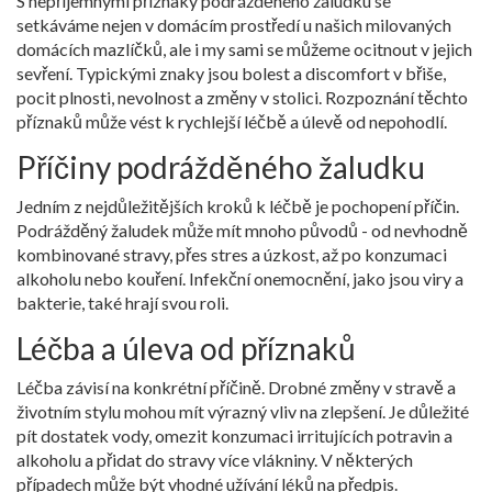
S nepříjemnými příznaky podrážděného žaludku se
setkáváme nejen v domácím prostředí u našich milovaných
domácích mazlíčků, ale i my sami se můžeme ocitnout v jejich
sevření. Typickými znaky jsou bolest a discomfort v břiše,
pocit plnosti, nevolnost a změny v stolici. Rozpoznání těchto
příznaků může vést k rychlejší léčbě a úlevě od nepohodlí.
Příčiny podrážděného žaludku
Jedním z nejdůležitějších kroků k léčbě je pochopení příčin.
Podrážděný žaludek může mít mnoho původů - od nevhodně
kombinované stravy, přes stres a úzkost, až po konzumaci
alkoholu nebo kouření. Infekční onemocnění, jako jsou viry a
bakterie, také hrají svou roli.
Léčba a úleva od příznaků
Léčba závisí na konkrétní příčině. Drobné změny v stravě a
životním stylu mohou mít výrazný vliv na zlepšení. Je důležité
pít dostatek vody, omezit konzumaci irritujících potravin a
alkoholu a přidat do stravy více vlákniny. V některých
případech může být vhodné užívání léků na předpis.