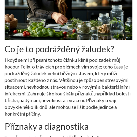
Co je to podrážděný žaludek?
I když se mi při psaní tohoto článku klíně pod zadek můj
kocour Felix, o trávicích problémech vím svoje; toho času je
podrážděný žaludek velmi běžným stavem, který může
postihnout každého z nás. Většinou je způsoben stresovými
situacemi, nevhodnou stravou nebo virovými a bakteriálními
infekcemi. Zahrnuje širokou škálu příznaků, například bolesti
břicha, nadýmání, nevolnost a zvracení. Příznaky trvají
obvykle několik dnů, ale mohou se lišit podle jedince a
konkrétní příčiny.
Příznaky a diagnostika