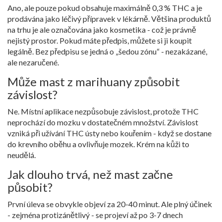
Ano, ale pouze pokud obsahuje maximálně 0,3 % THC a je
prodávána jako léčivý přípravek v lékárně. Většina produktů
na trhu je ale označována jako kosmetika - což je právně
nejistý prostor. Pokud máte předpis, můžete si ji koupit
legálně. Bez předpisu se jedná o „šedou zónu“ - nezakázané,
ale nezaručené.
Může mast z marihuany způsobit
závislost?
Ne. Místní aplikace nezpůsobuje závislost, protože THC
neprochází do mozku v dostatečném množství. Závislost
vzniká při užívání THC ústy nebo kouřením - když se dostane
do krevního oběhu a ovlivňuje mozek. Krém na kůži to
neudělá.
Jak dlouho trvá, než mast začne
působit?
První úleva se obvykle objeví za 20-40 minut. Ale plný účinek
- zejména protizánětlivý - se projeví až po 3-7 dnech