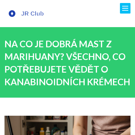
NA CO JE DOBRÁ MAST Z
MARIHUANY? VŠECHNO, CO
POTŘEBUJETE VĚDĚT O
KANABINOIDNÍCH KRÉMECH