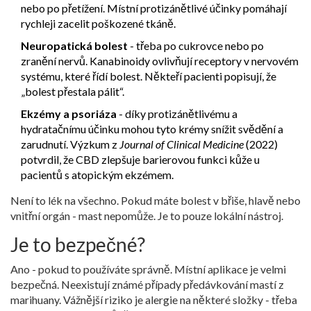
nebo po přetížení. Místní protizánětlivé účinky pomáhají
rychleji zacelit poškozené tkáně.
Neuropatická bolest
- třeba po cukrovce nebo po
zranění nervů. Kanabinoidy ovlivňují receptory v nervovém
systému, které řídí bolest. Někteří pacienti popisují, že
„bolest přestala pálit“.
Ekzémy a psoriáza
- díky protizánětlivému a
hydratačnímu účinku mohou tyto krémy snížit svědění a
zarudnutí. Výzkum z
Journal of Clinical Medicine
(2022)
potvrdil, že CBD zlepšuje barierovou funkci kůže u
pacientů s atopickým ekzémem.
Není to lék na všechno. Pokud máte bolest v břiše, hlavě nebo
vnitřní orgán - mast nepomůže. Je to pouze lokální nástroj.
Je to bezpečné?
Ano - pokud to používáte správně. Místní aplikace je velmi
bezpečná. Neexistují známé případy předávkování mastí z
marihuany. Vážnější riziko je alergie na některé složky - třeba