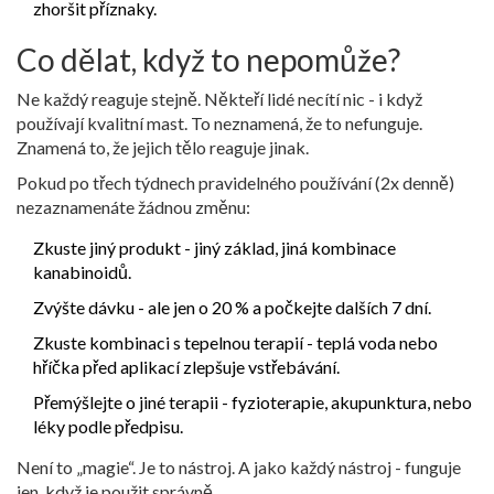
zhoršit příznaky.
Co dělat, když to nepomůže?
Ne každý reaguje stejně. Někteří lidé necítí nic - i když
používají kvalitní mast. To neznamená, že to nefunguje.
Znamená to, že jejich tělo reaguje jinak.
Pokud po třech týdnech pravidelného používání (2x denně)
nezaznamenáte žádnou změnu:
Zkuste jiný produkt - jiný základ, jiná kombinace
kanabinoidů.
Zvýšte dávku - ale jen o 20 % a počkejte dalších 7 dní.
Zkuste kombinaci s tepelnou terapií - teplá voda nebo
hříčka před aplikací zlepšuje vstřebávání.
Přemýšlejte o jiné terapii - fyzioterapie, akupunktura, nebo
léky podle předpisu.
Není to „magie“. Je to nástroj. A jako každý nástroj - funguje
jen, když je použit správně.