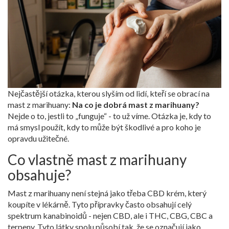
Nejčastější otázka, kterou slyším od lidí, kteří se obrací na
mast z marihuany:
Na co je dobrá mast z marihuany?
Nejde o to, jestli to „funguje“ - to už víme. Otázka je, kdy to
má smysl použít, kdy to může být škodlivé a pro koho je
opravdu užitečné.
Co vlastně mast z marihuany
obsahuje?
Mast z marihuany není stejná jako třeba CBD krém, který
koupíte v lékárně. Tyto přípravky často obsahují celý
spektrum kanabinoidů - nejen CBD, ale i THC, CBG, CBC a
terpeny. Tyto látky spolu působí tak, že se označují jako