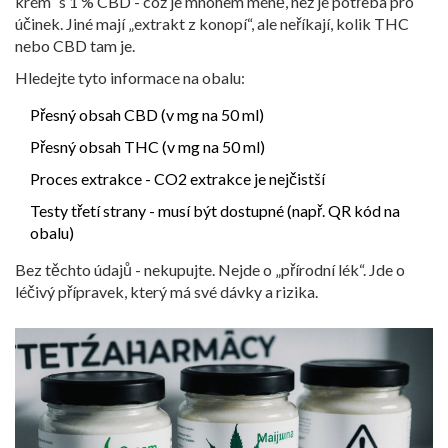
krém“ s 1 % CBD - což je mnohem méně, než je potřeba pro
účinek. Jiné mají „extrakt z konopí“, ale neříkají, kolik THC
nebo CBD tam je.
Hledejte tyto informace na obalu:
Přesný obsah CBD (v mg na 50 ml)
Přesný obsah THC (v mg na 50 ml)
Proces extrakce - CO2 extrakce je nejčistší
Testy třetí strany - musí být dostupné (např. QR kód na
obalu)
Bez těchto údajů - nekupujte. Nejde o „přírodní lék“. Jde o
léčivý přípravek, který má své dávky a rizika.