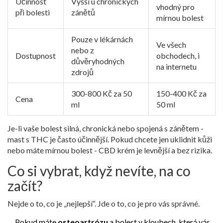
Účinnost
Vyšší u chronických
vhodný pro
při bolesti
zánětů
mírnou bolest
Pouze v lékárnách
Ve všech
nebo z
Dostupnost
obchodech, i
důvěryhodných
na internetu
zdrojů
300-800 Kč za 50
150-400 Kč za
Cena
ml
50 ml
Je-li vaše bolest silná, chronická nebo spojená s zánětem -
mast s THC je často účinnější. Pokud chcete jen uklidnit kůži
nebo máte mírnou bolest - CBD krém je levnější a bez rizika.
Co si vybrat, když nevíte, na co
začít?
Nejde o to, co je „nejlepší“. Jde o to, co je pro vás správné.
Pokud máte
osteoartrózu
a bolest v kloubech, která vás