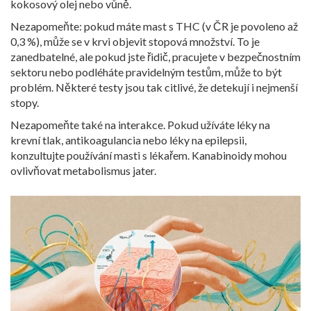
kokosový olej nebo vůně.
Nezapomeňte: pokud máte mast s THC (v ČR je povoleno až
0,3 %), může se v krvi objevit stopová množství. To je
zanedbatelné, ale pokud jste řidič, pracujete v bezpečnostním
sektoru nebo podléháte pravidelným testům, může to být
problém. Některé testy jsou tak citlivé, že detekují i nejmenší
stopy.
Nezapomeňte také na interakce. Pokud užíváte léky na
krevní tlak, antikoagulancia nebo léky na epilepsii,
konzultujte používání masti s lékařem. Kanabinoidy mohou
ovlivňovat metabolismus jater.