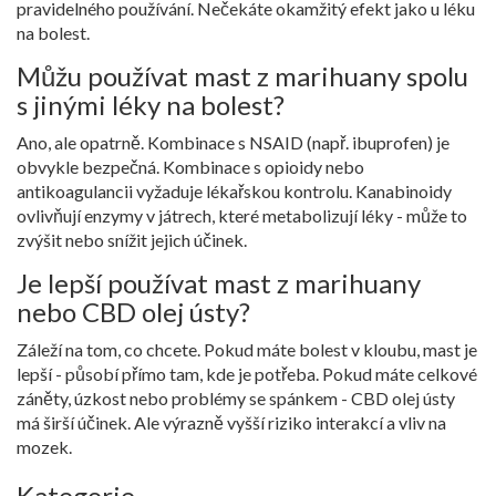
pravidelného používání. Nečekáte okamžitý efekt jako u léku
na bolest.
Můžu používat mast z marihuany spolu
s jinými léky na bolest?
Ano, ale opatrně. Kombinace s NSAID (např. ibuprofen) je
obvykle bezpečná. Kombinace s opioidy nebo
antikoagulancii vyžaduje lékařskou kontrolu. Kanabinoidy
ovlivňují enzymy v játrech, které metabolizují léky - může to
zvýšit nebo snížit jejich účinek.
Je lepší používat mast z marihuany
nebo CBD olej ústy?
Záleží na tom, co chcete. Pokud máte bolest v kloubu, mast je
lepší - působí přímo tam, kde je potřeba. Pokud máte celkové
záněty, úzkost nebo problémy se spánkem - CBD olej ústy
má širší účinek. Ale výrazně vyšší riziko interakcí a vliv na
mozek.
Kategorie