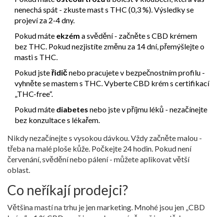
nenechá spát - zkuste mast s THC (0,3 %). Výsledky se
projeví za 2-4 dny.
Pokud máte
ekzém
a svědění - začněte s CBD krémem
bez THC. Pokud nezjistíte změnu za 14 dní, přemýšlejte o
masti s THC.
Pokud jste
řidič
nebo pracujete v bezpečnostním profilu -
vyhněte se mastem s THC. Vyberte CBD krém s certifikací
„THC-free“.
Pokud máte
diabetes
nebo jste v příjmu léků - nezačínejte
bez konzultace s lékařem.
Nikdy nezačínejte s vysokou dávkou. Vždy začněte malou -
třeba na malé ploše kůže. Počkejte 24 hodin. Pokud není
červenání, svědění nebo pálení - můžete aplikovat větší
oblast.
Co neříkají prodejci?
Většina mastí na trhu je jen marketing. Mnohé jsou jen „CBD