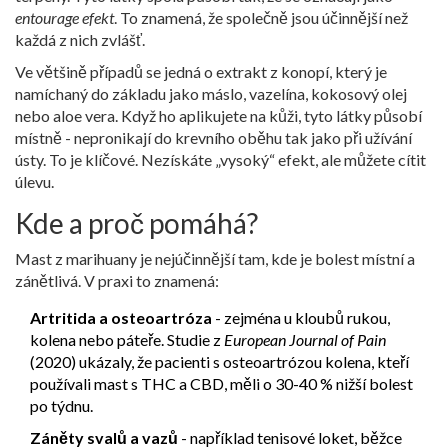
entourage efekt
. To znamená, že společně jsou účinnější než
každá z nich zvlášť.
Ve většině případů se jedná o extrakt z konopí, který je
namíchaný do základu jako máslo, vazelína, kokosový olej
nebo aloe vera. Když ho aplikujete na kůži, tyto látky působí
místně - nepronikají do krevního oběhu tak jako při užívání
ústy. To je klíčové. Nezískáte „vysoký“ efekt, ale můžete cítit
úlevu.
Kde a proč pomáhá?
Mast z marihuany je nejúčinnější tam, kde je bolest místní a
zánětlivá. V praxi to znamená:
Artritida a osteoartróza
- zejména u kloubů rukou,
kolena nebo páteře. Studie z
European Journal of Pain
(2020) ukázaly, že pacienti s osteoartrózou kolena, kteří
používali mast s THC a CBD, měli o 30-40 % nižší bolest
po týdnu.
Záněty svalů a vazů
- například tenisové loket, běžce