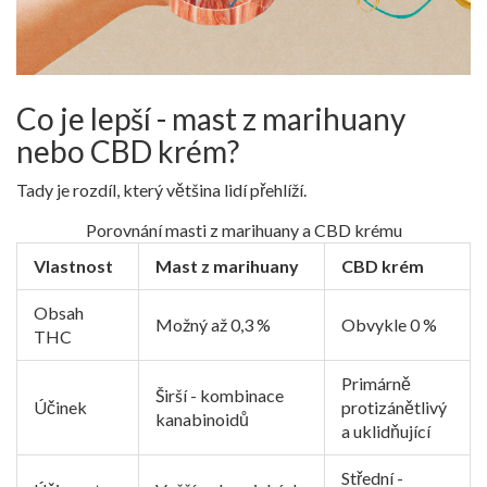
Co je lepší - mast z marihuany
nebo CBD krém?
Tady je rozdíl, který většina lidí přehlíží.
Porovnání masti z marihuany a CBD krému
Vlastnost
Mast z marihuany
CBD krém
Obsah
Možný až 0,3 %
Obvykle 0 %
THC
Primárně
Širší - kombinace
Účinek
protizánětlivý
kanabinoidů
a uklidňující
Střední -