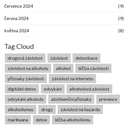
července 2024
(9)
června 2024
(9)
května 2024
(8)
Tag Cloud
drogová závislost
závislost
detoxikace
závislost na alkoholu
alkohol
léčba závislosti
příznaky závislosti
závislost na internetu
digitální detox
odvykání
alkoholová závislost
odvykání alkoholu
abstinenční příznaky
prevence
alkoholismus
drogy
závislost na hazardu
marihuana
detox
léčba alkoholismu