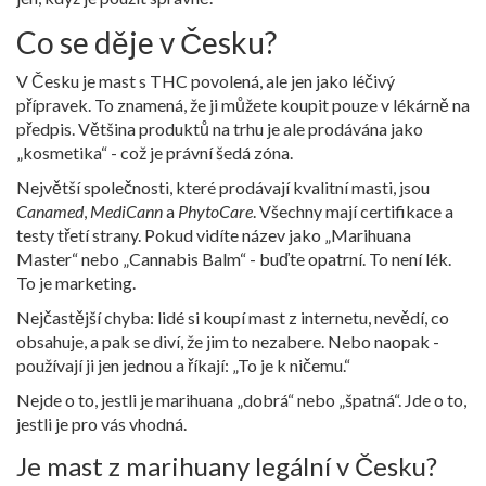
Co se děje v Česku?
V Česku je mast s THC povolená, ale jen jako léčivý
přípravek. To znamená, že ji můžete koupit pouze v lékárně na
předpis. Většina produktů na trhu je ale prodávána jako
„kosmetika“ - což je právní šedá zóna.
Největší společnosti, které prodávají kvalitní masti, jsou
Canamed
,
MediCann
a
PhytoCare
. Všechny mají certifikace a
testy třetí strany. Pokud vidíte název jako „Marihuana
Master“ nebo „Cannabis Balm“ - buďte opatrní. To není lék.
To je marketing.
Nejčastější chyba: lidé si koupí mast z internetu, nevědí, co
obsahuje, a pak se diví, že jim to nezabere. Nebo naopak -
používají ji jen jednou a říkají: „To je k ničemu.“
Nejde o to, jestli je marihuana „dobrá“ nebo „špatná“. Jde o to,
jestli je pro vás vhodná.
Je mast z marihuany legální v Česku?