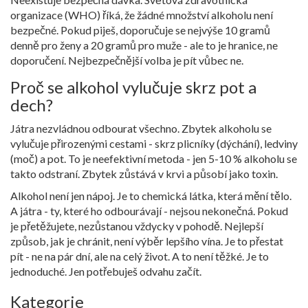
organizace (WHO) říká, že žádné množství alkoholu není
bezpečné. Pokud piješ, doporučuje se nejvýše 10 gramů
denně pro ženy a 20 gramů pro muže - ale to je hranice, ne
doporučení. Nejbezpečnější volba je pít vůbec ne.
Proč se alkohol vylučuje skrz pot a
dech?
Játra nezvládnou odbourat všechno. Zbytek alkoholu se
vylučuje přirozenými cestami - skrz plicníky (dýchání), ledviny
(moč) a pot. To je neefektivní metoda - jen 5-10 % alkoholu se
takto odstraní. Zbytek zůstává v krvi a působí jako toxin.
Alkohol není jen nápoj. Je to chemická látka, která mění tělo.
A játra - ty, které ho odbourávají - nejsou nekonečná. Pokud
je přetěžujete, nezůstanou vždycky v pohodě. Nejlepší
způsob, jak je chránit, není výběr lepšího vína. Je to přestat
pít - ne na pár dní, ale na celý život. A to není těžké. Je to
jednoduché. Jen potřebuješ odvahu začít.
Kategorie