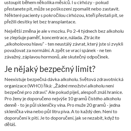
ustoupit během několika měsíců. I u cirhózy - pokud
přestanete pít, může se poškození zpomalit nebo zastavit.
Některé pacienty s pokročilou cirhózou, kteří přestali pít, se
přežili desítky let bez transplantace.
Největší změna je ale v mozku. Po 2-4 týdnech bez alkoholu
se zlepšuje paměť, koncentrace, nálada. Ztrácíte
„alkoholovou hlavu“ - ten neustálý závrat, který jste si zvykli
považovat za normální. A zpět se vrací spánek - ne ten
závažný, záplavou hormonů, ale skutečný odpočinek.
Je nějaký bezpečný limit?
Neexistuje bezpečná dávka alkoholu. Světová zdravotnická
organizace (WHO) říká: „Žádné množství alkoholu není
bezpečné pro zdraví.“ Ale pokud piješ, alespoň znáš hranice.
Pro ženy je doporučeno nejvýše 10 gramů čistého alkoholu
denně - to je půl skleničky vína. Pro muže 20 gramů - jedna
sklenička vína nebo půl litru piva. A to každý den. Není to
doporučení k pití. Je to doporučení, jak se nezabít, když to
děláš.