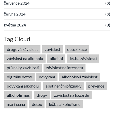
července 2024
(9)
června 2024
(9)
května 2024
(8)
Tag Cloud
drogová závislost
závislost
detoxikace
závislost na alkoholu
alkohol
léčba závislosti
příznaky závislosti
závislost na internetu
digitální detox
odvykání
alkoholová závislost
odvykání alkoholu
abstinenční příznaky
prevence
alkoholismus
drogy
závislost na hazardu
marihuana
detox
léčba alkoholismu