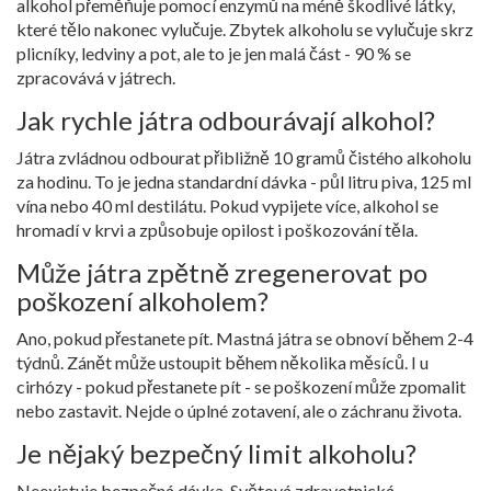
alkohol přeměňuje pomocí enzymů na méně škodlivé látky,
které tělo nakonec vylučuje. Zbytek alkoholu se vylučuje skrz
plicníky, ledviny a pot, ale to je jen malá část - 90 % se
zpracovává v játrech.
Jak rychle játra odbourávají alkohol?
Játra zvládnou odbourat přibližně 10 gramů čistého alkoholu
za hodinu. To je jedna standardní dávka - půl litru piva, 125 ml
vína nebo 40 ml destilátu. Pokud vypijete více, alkohol se
hromadí v krvi a způsobuje opilost i poškozování těla.
Může játra zpětně zregenerovat po
poškození alkoholem?
Ano, pokud přestanete pít. Mastná játra se obnoví během 2-4
týdnů. Zánět může ustoupit během několika měsíců. I u
cirhózy - pokud přestanete pít - se poškození může zpomalit
nebo zastavit. Nejde o úplné zotavení, ale o záchranu života.
Je nějaký bezpečný limit alkoholu?
Neexistuje bezpečná dávka. Světová zdravotnická