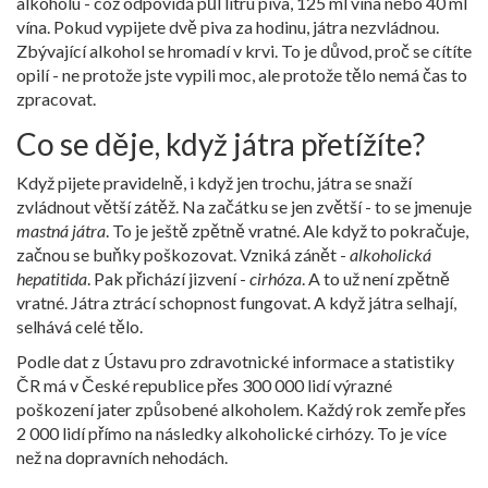
alkoholu - což odpovídá půl litru piva, 125 ml vína nebo 40 ml
vína. Pokud vypijete dvě piva za hodinu, játra nezvládnou.
Zbývající alkohol se hromadí v krvi. To je důvod, proč se cítíte
opilí - ne protože jste vypili moc, ale protože tělo nemá čas to
zpracovat.
Co se děje, když játra přetížíte?
Když pijete pravidelně, i když jen trochu, játra se snaží
zvládnout větší zátěž. Na začátku se jen zvětší - to se jmenuje
mastná játra
. To je ještě zpětně vratné. Ale když to pokračuje,
začnou se buňky poškozovat. Vzniká zánět -
alkoholická
hepatitida
. Pak přichází jizvení -
cirhóza
. A to už není zpětně
vratné. Játra ztrácí schopnost fungovat. A když játra selhají,
selhává celé tělo.
Podle dat z Ústavu pro zdravotnické informace a statistiky
ČR má v České republice přes 300 000 lidí výrazné
poškození jater způsobené alkoholem. Každý rok zemře přes
2 000 lidí přímo na následky alkoholické cirhózy. To je více
než na dopravních nehodách.