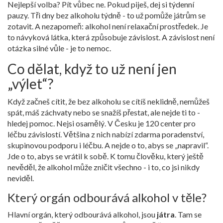
Nejlepší volba? Pít vůbec ne. Pokud piješ, dej si týdenní
pauzy. Tři dny bez alkoholu týdně - to už pomůže játrům se
zotavit. A nezapomeň: alkohol není relaxační prostředek. Je
to návyková látka, která způsobuje závislost. A závislost není
otázka silné vůle - je to nemoc.
Co dělat, když to už není jen
„výlet“?
Když začneš cítit, že bez alkoholu se cítíš neklidně, nemůžeš
spát, máš záchvaty nebo se snažíš přestat, ale nejde ti to -
hledej pomoc. Nejsi osamělý. V Česku je 120 center pro
léčbu závislostí. Většina z nich nabízí zdarma poradenství,
skupinovou podporu i léčbu. A nejde o to, abys se „napravil“.
Jde o to, abys se vrátil k sobě. K tomu člověku, který ještě
nevěděl, že alkohol může zničit všechno - i to, co jsi nikdy
neviděl.
Který orgán odbourává alkohol v těle?
Hlavní orgán, který odbourává alkohol, jsou
játra
. Tam se