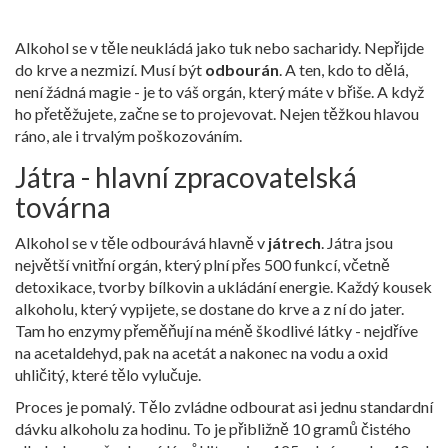
Alkohol se v těle neukládá jako tuk nebo sacharidy. Nepřijde
do krve a nezmizí. Musí být
odbourán
. A ten, kdo to dělá,
není žádná magie - je to váš orgán, který máte v břiše. A když
ho přetěžujete, začne se to projevovat. Nejen těžkou hlavou
ráno, ale i trvalým poškozováním.
Játra - hlavní zpracovatelská
továrna
Alkohol se v těle odbourává hlavně v
játrech
.
Játra jsou
největší vnitřní orgán, který plní přes 500 funkcí, včetně
detoxikace, tvorby bílkovin a ukládání energie
.
Každý kousek
alkoholu, který vypijete, se dostane do krve a z ní do jater.
Tam ho enzymy přeměňují na méně škodlivé látky - nejdříve
na acetaldehyd, pak na acetát a nakonec na vodu a oxid
uhličitý, které tělo vylučuje.
Proces je pomalý. Tělo zvládne odbourat asi jednu standardní
dávku alkoholu za hodinu. To je přibližně 10 gramů čistého