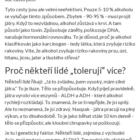
Tyto cesty jsou ale velmi neefektivní. Pouze 5-10 % alkoholu
se vylučuje tímto způsobem. Zbytek - 90-95 % - musí projít
játry. Když to nezvládnou, alkohol zůstává v krvi. A tam
působí jako toxin. Způsobuje záněty, poškozuje DNA,
narušuje hormonální rovnováhu. To je důvod, proč je alkohol
klasifikován jako karcinogen - tedy látka, která zvyšuje riziko
rakoviny. Víte, že alkohol zvyšuje riziko rakoviny prsu, úst,
hltanu, jícnu, jater a tlustého střeva?
Proč někteří lidé „tolerují“ více?
Někteří lidé říkají: „Já to zvládnu, jsem vysoký, mám silné
játra.“ To je iluze. Tělo se přizpůsobuje. Když piješ pravidelně,
játra vyrobí více enzymů - ALDH a ADH - které alkohol
rychleji rozkládají. To znamená, že se ti nepřijde, že jsi opilý.
Ale to neznamená, že jsi zdravý. Naopak - játra pracují na plný
výkon, a to dlouhodobě. To je jako běhat stále 10 km denně -
tělo se přizpůsobí, ale kloubní chrupavky se poškozují.
Je tu i genetický faktor. Někteří lidé, zejména z východní
Asie, mají mutaci v enzymu ALDH2. Ten nedokáže efektivně