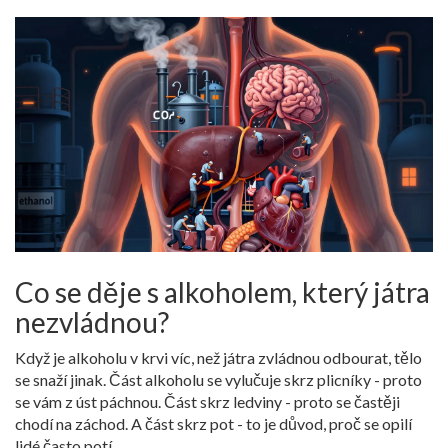
Co se děje s alkoholem, který játra
nezvládnou?
Když je alkoholu v krvi víc, než játra zvládnou odbourat, tělo
se snaží jinak. Část alkoholu se vylučuje skrz plicníky - proto
se vám z úst páchnou. Část skrz ledviny - proto se častěji
chodí na záchod. A část skrz pot - to je důvod, proč se opilí
lidé často potí.