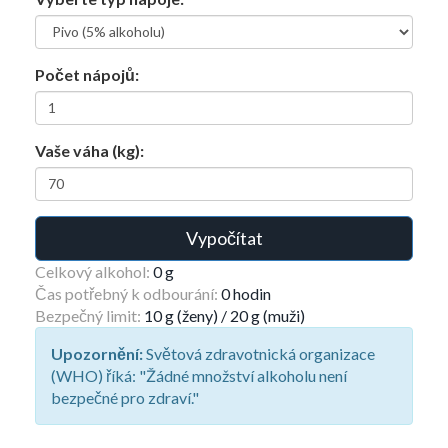
Počet nápojů:
Vaše váha (kg):
Vypočítat
Celkový alkohol:
0 g
Čas potřebný k odbourání:
0 hodin
Bezpečný limit:
10 g (ženy) / 20 g (muži)
Upozornění:
Světová zdravotnická organizace
(WHO) říká: "Žádné množství alkoholu není
bezpečné pro zdraví."