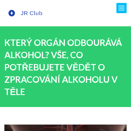
KTERÝ ORGÁN ODBOURÁVÁ
ALKOHOL? VŠE, CO
POTŘEBUJETE VĚDĚT O
ZPRACOVÁNÍ ALKOHOLU V
TĚLE