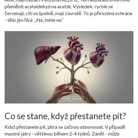
přeměnit acetaldehyd na acetát. Výsledek: rychle se
červenají, cítí se špatně, mají závratě. To je přirozená ochrana
- tělo jim říká: „Ne, tohle ne.“
Co se stane, když přestanete pít?
Když přestanete pít, játra se začnou obnovovat. V případě
mastné játry - většinou během 2-4 týdnů. Zánět - může