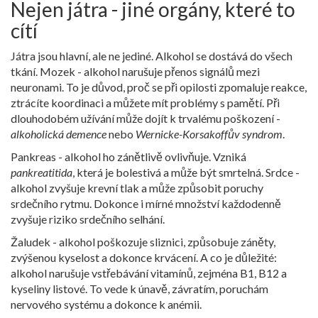
Nejen játra - jiné orgány, které to
cítí
Játra jsou hlavní, ale ne jediné. Alkohol se dostává do všech
tkání. Mozek - alkohol narušuje přenos signálů mezi
neuronami. To je důvod, proč se při opilosti zpomaluje reakce,
ztrácíte koordinaci a můžete mít problémy s pamětí. Při
dlouhodobém užívání může dojít k trvalému poškození -
alkoholická demence
nebo
Wernicke-Korsakoffův syndrom
.
Pankreas - alkohol ho zánětlivě ovlivňuje. Vzniká
pankreatitida
, která je bolestivá a může být smrtelná. Srdce -
alkohol zvyšuje krevní tlak a může způsobit poruchy
srdečního rytmu. Dokonce i mírné množství každodenně
zvyšuje riziko srdečního selhání.
Žaludek - alkohol poškozuje sliznici, způsobuje záněty,
zvýšenou kyselost a dokonce krvácení. A co je důležité:
alkohol narušuje vstřebávání vitamínů, zejména B1, B12 a
kyseliny listové. To vede k únavě, závratím, poruchám
nervového systému a dokonce k anémii.