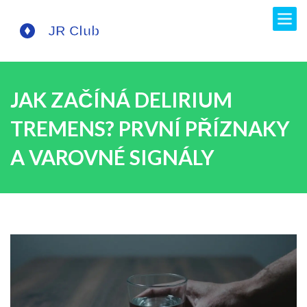
JAK ZAČÍNÁ DELIRIUM
TREMENS? PRVNÍ PŘÍZNAKY
A VAROVNÉ SIGNÁLY