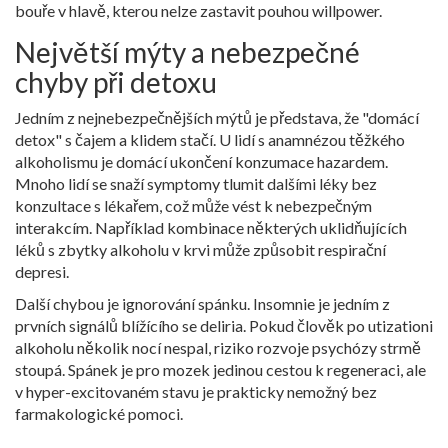
bouře v hlavě, kterou nelze zastavit pouhou willpower.
Největší mýty a nebezpečné
chyby při detoxu
Jedním z nejnebezpečnějších mýtů je představa, že "domácí
detox" s čajem a klidem stačí. U lidí s anamnézou těžkého
alkoholismu je domácí ukončení konzumace hazardem.
Mnoho lidí se snaží symptomy tlumit dalšími léky bez
konzultace s lékařem, což může vést k nebezpečným
interakcím. Například kombinace některých uklidňujících
léků s zbytky alkoholu v krvi může způsobit respirační
depresi.
Další chybou je ignorování spánku. Insomnie je jedním z
prvních signálů blížícího se deliria. Pokud člověk po utizationi
alkoholu několik nocí nespal, riziko rozvoje psychózy strmě
stoupá. Spánek je pro mozek jedinou cestou k regeneraci, ale
v hyper-excitovaném stavu je prakticky nemožný bez
farmakologické pomoci.