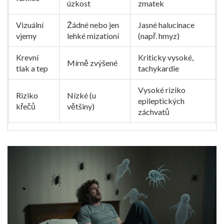
úzkost
zmatek
Vizuální
Žádné nebo jen
Jasné halucinace
vjemy
lehké mizationí
(např. hmyz)
Krevní
Kriticky vysoké,
Mírně zvýšené
tlak a tep
tachykardie
Vysoké riziko
Riziko
Nízké (u
epileptických
křečů
většiny)
záchvatů