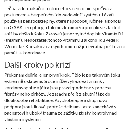
Léčba v
detoxikační centru
nebo v nemocnici spočívá v
postupném a bezpečném "do-sedování" systému. Lékaři
používají benzodiazepiny, které napodobují účinek alkoholu
na GABA receptory, a tak mozku umožní pomalu se zklidnit,
aniž by došlo k šoku. Zároveň je nezbytné doplnit
Vitamín B1
(thiamin). Nedostatek tohoto vitamínu u alkoholiků vede k
Wernicke-Korsakovovu syndromu, což je nevratná poškození
paměti a koordinace.
Další kroky po krizi
Překonání deliria je jen první krok. Tělo je po takovém šoku
extrémně oslabené. Srdce může vykazovat známky
kardiomyopatie a játra jsou pravděpodobně v procesu
fibrózy nebo cirhózy. Je zásadní přejít z akutní fáze do
dlouhodobé rehabilitace. Psychoterapie a skupinová
podpora jsou klíčové, protože delirium často zanechává v
pacientovi hluboký trauma ze zážitku ztráty kontroly nad
vlastním myslením.