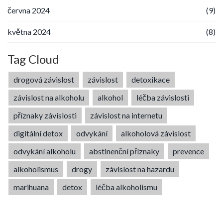
června 2024
(9)
května 2024
(8)
Tag Cloud
drogová závislost
závislost
detoxikace
závislost na alkoholu
alkohol
léčba závislosti
příznaky závislosti
závislost na internetu
digitální detox
odvykání
alkoholová závislost
odvykání alkoholu
abstinenční příznaky
prevence
alkoholismus
drogy
závislost na hazardu
marihuana
detox
léčba alkoholismu