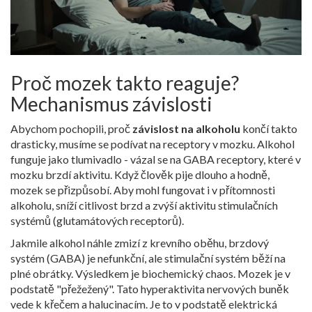
Proč mozek takto reaguje?
Mechanismus závislosti
Abychom pochopili, proč
závislost na alkoholu
končí takto
drasticky, musíme se podívat na receptory v mozku. Alkohol
funguje jako tlumivadlo - vázal se na GABA receptory, které v
mozku brzdí aktivitu. Když člověk pije dlouho a hodně,
mozek se přizpůsobí. Aby mohl fungovat i v přítomnosti
alkoholu, sníží citlivost brzd a zvýší aktivitu stimulačních
systémů (glutamátových receptorů).
Jakmile alkohol náhle zmizí z krevního oběhu, brzdový
systém (GABA) je nefunkční, ale stimulační systém běží na
plné obrátky. Výsledkem je biochemický chaos. Mozek je v
podstatě "přežežený". Tato hyperaktivita nervových buněk
vede k křečem a halucinacím. Je to v podstatě elektrická