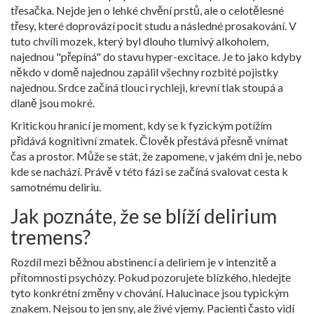
třesačka. Nejde jen o lehké chvění prstů, ale o celotělesné
třesy, které doprovází pocit studu a následné prosakování. V
tuto chvíli mozek, který byl dlouho tlumivý alkoholem,
najednou "přepíná" do stavu hyper-excitace. Je to jako kdyby
někdo v domě najednou zapálil všechny rozbité pojistky
najednou. Srdce začíná tlouci rychleji, krevní tlak stoupá a
dlaně jsou mokré.
Kritickou hranicí je moment, kdy se k fyzickým potížím
přidává kognitivní zmatek. Člověk přestává přesně vnímat
čas a prostor. Může se stát, že zapomene, v jakém dni je, nebo
kde se nachází. Právě v této fázi se začíná svalovat cesta k
samotnému deliriu.
Jak poznáte, že se blíží delirium
tremens?
Rozdíl mezi běžnou abstinencí a deliriem je v intenzitě a
přítomnosti psychózy. Pokud pozorujete blízkého, hledejte
tyto konkrétní změny v chování.
Halucinace
jsou typickým
znakem. Nejsou to jen sny, ale živé vjemy. Pacienti často vidí