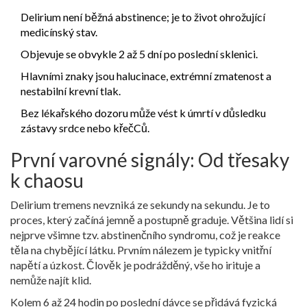
Delirium není běžná abstinence; je to život ohrožující
medicínský stav.
Objevuje se obvykle 2 až 5 dní po poslední sklenici.
Hlavními znaky jsou halucinace, extrémní zmatenost a
nestabilní krevní tlak.
Bez lékařského dozoru může vést k úmrtí v důsledku
zástavy srdce nebo křečCů.
První varovné signály: Od třesaky
k chaosu
Delirium tremens nevzniká ze sekundy na sekundu. Je to
proces, který začíná jemně a postupně graduje. Většina lidí si
nejprve všimne tzv.
abstinenčního syndromu
, což je reakce
těla na chybějící látku. Prvním nálezem je typicky vnitřní
napětí a úzkost. Člověk je podrážděný, vše ho irituje a
nemůže najít klid.
Kolem 6 až 24 hodin po poslední dávce se přidává fyzická