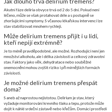
Jak dlouho trvá delirium tremens?
Akutní fáze deliria obvyce trvá od 2 do 5 dní. Pokud není
léčeno, může se však protahovat déle a s postupně se
zhoršujícími symptomy. S včasnou lékařskou intervencí lze
stav stabilizovat mnohem rychleji.
Může delirium tremens přijít i u lidí,
kteří nepijí extrémně?
Je to méně pravděpodobné, ale možné. Rozhodující není jen
množství alkoholu, ale i délka závislosti a celkový zdravotní
stav. Faktory jako věk, dehydratace nebo souběžné
onemocnění mohou zvýšit riziko i při mírnějších formách
závislosti.
Je možné delirium tremens přespát
doma?
S aneb až naprostou nejistotou. Delirium je stav, který
vyžaduje monitorování krevního tlaku a tepu, protože může
dojít k náhlé srdeční zástavě nebo křečům. Domácí prostředí