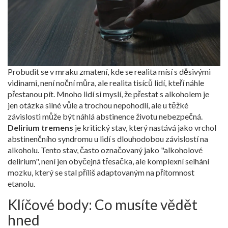
Probudit se v mraku zmatení, kde se realita mísí s děsivými
vidinami, není noční můra, ale realita tisíců lidí, kteří náhle
přestanou pít. Mnoho lidí si myslí, že přestat s alkoholem je
jen otázka silné vůle a trochou nepohodlí, ale u těžké
závislosti může být náhlá abstinence životu nebezpečná.
Delirium tremens
je
kritický stav, který nastává jako vrchol
abstinenčního syndromu u lidí s dlouhodobou závislostí na
alkoholu
. Tento stav, často označovaný jako "alkoholové
delirium", není jen obyčejná třesačka, ale komplexní selhání
mozku, který se stal příliš adaptovaným na přítomnost
etanolu.
Klíčové body: Co musíte vědět
hned