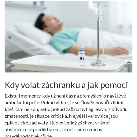
Kdy volat záchranku a jak pomoci
Existují momenty, kdy už není čas na přemýšlení o návštěvě
ambulantní péče. Pokud vidíte, že se člověk hovoří s lidmi,
kteří tam nejsou, nebo pokud začíná být agresivní z důvodu
zmatenosti, je situace kritická. Největší varovnice jsou
epileptické záchvaty. I jeden jediný záchvat v rámci
abstinence je prediktorem, že delirium tremens
pravděpodobně přijde.