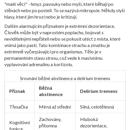
"malé věci" - hmyz, pavouky nebo myši, které běhají po
stěnách nebo po posteli. To se nazývá mikropsie. Někdy slyší
hlasy, které jim hrozí nebo je kritizují.
Dalším alarmujícím příznakem je extrémní dezorientace.
Člověk může být v naprostém poplachu, bojovat s
neviditelnými nepřáteli nebo se pokusit utéct z místa, které
vnímá jako pasti. Tato kombinace strachu a zmatku je
extrémně vyčerpávající pro organismus. Tělo je v
permanentním stavu stresu, což vede k masivnímu
vyplavování adrenalinu a kortizolu.
Srovnání běžné abstinence a delirium tremens
Běžná
Příznak
Delirium tremens
abstinence
Třesačka
Mírná až střední
Silná, celotělesná
Zachovány,
Hluboká
Kognitivní
přítomna
dezorientace,
funkce