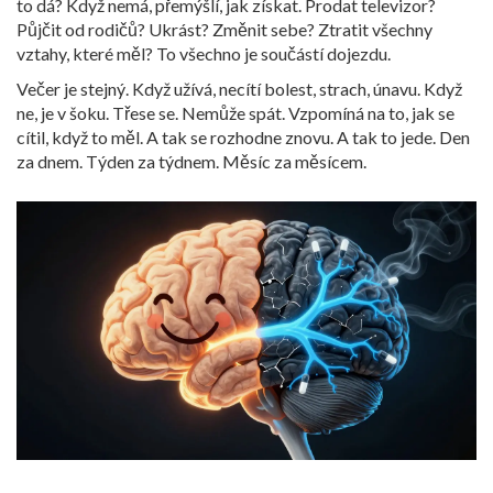
to dá? Když nemá, přemýšlí, jak získat. Prodat televizor?
Půjčit od rodičů? Ukrást? Změnit sebe? Ztratit všechny
vztahy, které měl? To všechno je součástí dojezdu.
Večer je stejný. Když užívá, necítí bolest, strach, únavu. Když
ne, je v šoku. Třese se. Nemůže spát. Vzpomíná na to, jak se
cítil, když to měl. A tak se rozhodne znovu. A tak to jede. Den
za dnem. Týden za týdnem. Měsíc za měsícem.