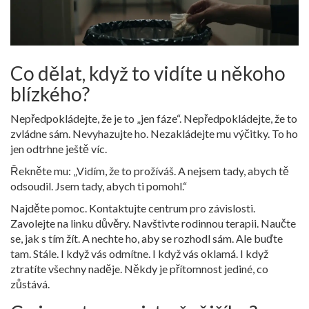
Co dělat, když to vidíte u někoho
blízkého?
Nepředpokládejte, že je to „jen fáze“. Nepředpokládejte, že to
zvládne sám. Nevyhazujte ho. Nezakládejte mu výčitky. To ho
jen odtrhne ještě víc.
Řekněte mu: „Vidím, že to prožíváš. A nejsem tady, abych tě
odsoudil. Jsem tady, abych ti pomohl.“
Najděte pomoc. Kontaktujte centrum pro závislosti.
Zavolejte na linku důvěry. Navštivte rodinnou terapii. Naučte
se, jak s tím žít. A nechte ho, aby se rozhodl sám. Ale buďte
tam. Stále. I když vás odmítne. I když vás oklamá. I když
ztratíte všechny naděje. Někdy je přítomnost jediné, co
zůstává.