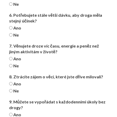
Ne
6. Potřebujete stále větší dávku, aby droga měla
stejný účinek?
Ano
Ne
7. Věnujete droze víc času, energie a peněz než
jiným aktivitám v životě?
Ano
Ne
8. Ztrácíte zájem o věci, které jste dříve milovali?
Ano
Ne
9. Můžete se vypořádat s každodenními úkoly bez
drogy?
Ano