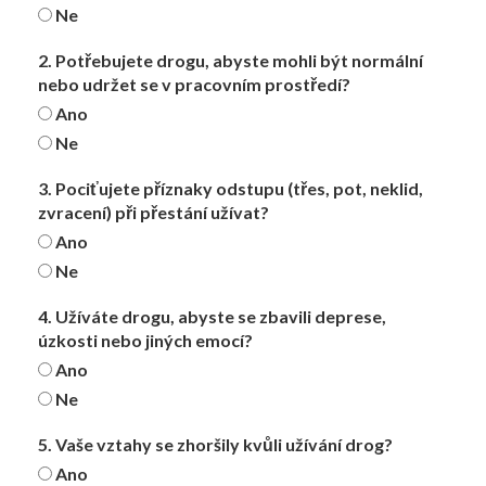
Ne
2. Potřebujete drogu, abyste mohli být normální
nebo udržet se v pracovním prostředí?
Ano
Ne
3. Pociťujete příznaky odstupu (třes, pot, neklid,
zvracení) při přestání užívat?
Ano
Ne
4. Užíváte drogu, abyste se zbavili deprese,
úzkosti nebo jiných emocí?
Ano
Ne
5. Vaše vztahy se zhoršily kvůli užívání drog?
Ano