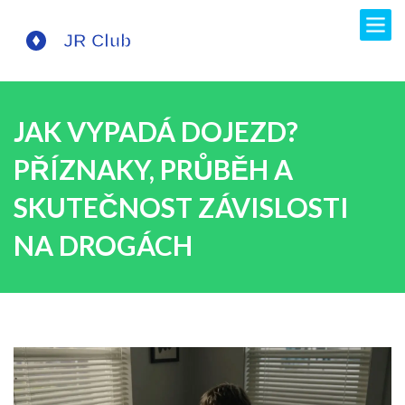
JAK VYPADÁ DOJEZD?
PŘÍZNAKY, PRŮBĚH A
SKUTEČNOST ZÁVISLOSTI
NA DROGÁCH