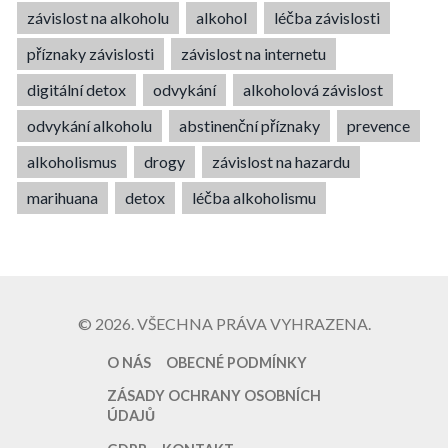
závislost na alkoholu
alkohol
léčba závislosti
příznaky závislosti
závislost na internetu
digitální detox
odvykání
alkoholová závislost
odvykání alkoholu
abstinenční příznaky
prevence
alkoholismus
drogy
závislost na hazardu
marihuana
detox
léčba alkoholismu
© 2026. VŠECHNA PRÁVA VYHRAZENA.
O NÁS
OBECNÉ PODMÍNKY
ZÁSADY OCHRANY OSOBNÍCH
ÚDAJŮ