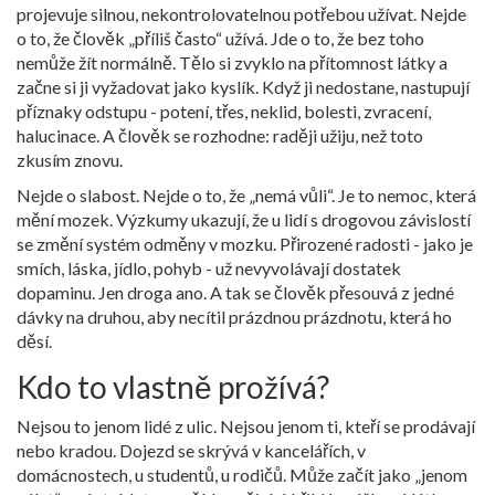
projevuje silnou, nekontrolovatelnou potřebou užívat. Nejde
o to, že člověk „příliš často“ užívá. Jde o to, že bez toho
nemůže žít normálně. Tělo si zvyklo na přítomnost látky a
začne si ji vyžadovat jako kyslík. Když ji nedostane, nastupují
příznaky odstupu - potení, třes, neklid, bolesti, zvracení,
halucinace. A člověk se rozhodne: raději užiju, než toto
zkusím znovu.
Nejde o slabost. Nejde o to, že „nemá vůli“. Je to nemoc, která
mění mozek. Výzkumy ukazují, že u lidí s drogovou závislostí
se změní systém odměny v mozku. Přirozené radosti - jako je
smích, láska, jídlo, pohyb - už nevyvolávají dostatek
dopaminu. Jen droga ano. A tak se člověk přesouvá z jedné
dávky na druhou, aby necítil prázdnou prázdnotu, která ho
děsí.
Kdo to vlastně prožívá?
Nejsou to jenom lidé z ulic. Nejsou jenom ti, kteří se prodávají
nebo kradou. Dojezd se skrývá v kancelářích, v
domácnostech, u studentů, u rodičů. Může začít jako „jenom