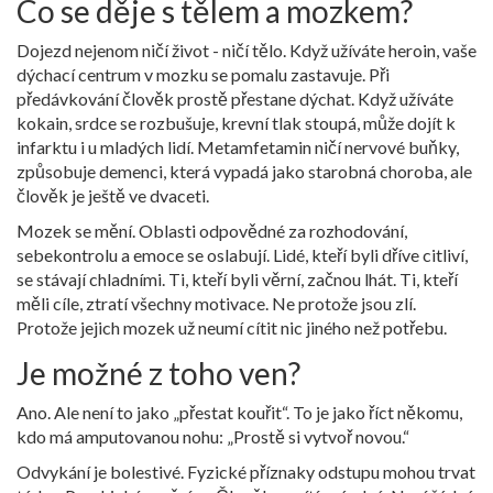
Co se děje s tělem a mozkem?
Dojezd nejenom ničí život - ničí tělo. Když užíváte heroin, vaše
dýchací centrum v mozku se pomalu zastavuje. Při
předávkování člověk prostě přestane dýchat. Když užíváte
kokain, srdce se rozbušuje, krevní tlak stoupá, může dojít k
infarktu i u mladých lidí. Metamfetamin ničí nervové buňky,
způsobuje demenci, která vypadá jako starobná choroba, ale
člověk je ještě ve dvaceti.
Mozek se mění. Oblasti odpovědné za rozhodování,
sebekontrolu a emoce se oslabují. Lidé, kteří byli dříve citliví,
se stávají chladními. Ti, kteří byli věrní, začnou lhát. Ti, kteří
měli cíle, ztratí všechny motivace. Ne protože jsou zlí.
Protože jejich mozek už neumí cítit nic jiného než potřebu.
Je možné z toho ven?
Ano. Ale není to jako „přestat kouřit“. To je jako říct někomu,
kdo má amputovanou nohu: „Prostě si vytvoř novou.“
Odvykání je bolestivé. Fyzické příznaky odstupu mohou trvat