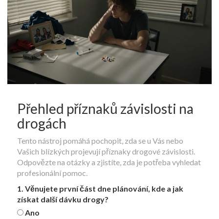
Přehled příznaků závislosti na
drogách
Tento nástroj pomáhá pochopit, zda se u Vás nebo
Vašich blízkých projevují příznaky drogové závislosti.
Odpovězte na otázky a zjistíte, zda je potřeba vyhledat
profesionální pomoc.
1. Věnujete první část dne plánování, kde a jak
získat další dávku drogy?
Ano