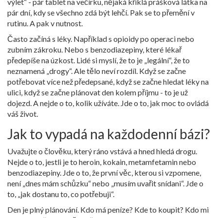
výlet“ - pár tablet na večírku, nějaká křiklá prášková látka na
pár dní, kdy se všechno zdá být lehčí. Pak se to přemění v
rutinu. A pak v nutnost.
Často začíná s léky. Například s opioidy po operaci nebo
zubním zákroku. Nebo s benzodiazepiny, které lékař
předepíše na úzkost. Lidé si myslí, že to je „legální“, že to
neznamená „drogy“. Ale tělo neví rozdíl. Když se začne
potřebovat více než předepsané, když se začne hledat léky na
ulici, když se začne plánovat den kolem příjmu - to je už
dojezd. A nejde o to, kolik užíváte. Jde o to, jak moc to ovládá
váš život.
Jak to vypadá na každodenní bázi?
Uvažujte o člověku, který ráno vstává a hned hledá drogu.
Nejde o to, jestli je to heroin, kokain, metamfetamin nebo
benzodiazepiny. Jde o to, že první věc, kterou si vzpomene,
není „dnes mám schůzku“ nebo „musím uvařit snídani“. Jde o
to, „jak dostanu to, co potřebuji“.
Den je plný plánování. Kdo má peníze? Kde to koupit? Kdo mi