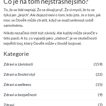
Co je na tom nejstrašnějšího?
To, že se lidé neptají. Že se dívají pryč. Že si myslí, že to se
týká jen „jiných“. Ale dojezd není o tom, kdo jste. Je o tom, jak
moc se člověk může ztratit, když se snaží uniknout sobě
samotnému.
Nikdo nezačíná chtít být závislý. Ale každý může skončit v
této pasti. A to, co vypadá jako „slabost“, je ve skutečnosti
největší boj, který člověk může v životě bojovat.
Kategorie
Zdraví a závislosti
(159)
Zdraví a životní styl
(22)
Zdraví a wellness
(15)
Zdraví a bezpečnost
(9)
Zdraví
(7)