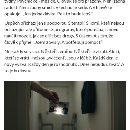
týdny. Psychické - měsíce. Člověk se cítí prázdný. Není žádná
radost. Není žádný smích. Všechno je šedé. A v hlavě se
opakuje: „Jen jedna dávka. Pak to bude lepší.“
Úspěch přichází jen s podporou. S terapií. S lidmi, kteří nejsou
odsuzující, ale přítomní. S programy, které pomáhají znovu
naučit mozek, jak se cítit bez drogy. S časem. A s tím, že
člověk přijme: „Jsem závislý. A potřebuji pomoct.“
Ne každý se vrací. Někteří zemřou. Někteří se ztratí. Ale ti,
kteří se vrátí - nejsou „vyléčení“. Jsou v léčbě. Každý den je
nový výzva. Každý den je rozhodnutí: „Dnes nebudu užívat.“ A
to je hrdinství.