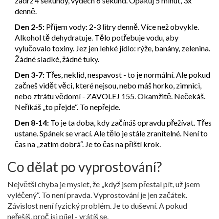
zadrž 4 sekundy, vydech 6 sekund. Opakuj 5 minut, 3x
denně.
Den 2-5:
Příjem vody: 2-3 litry denně. Více než obvykle.
Alkohol tě dehydratuje. Tělo potřebuje vodu, aby
vylučovalo toxiny. Jez jen lehké jídlo: rýže, banány, zelenina.
Žádné sladké, žádné tuky.
Den 3-7:
Třes, neklid, nespavost - to je normální. Ale pokud
začneš vidět věci, které nejsou, nebo máš horko, zimnici,
nebo ztrátu vědomí - ZAVOLEJ 155. Okamžitě. Nečekáš.
Neříkáš „to přejde“. To nepřejde.
Den 8-14:
To je ta doba, kdy začínáš opravdu přežívat. Třes
ustane. Spánek se vrací. Ale tělo je stále zranitelné. Není to
čas na „zatím dobrá“. Je to čas na příští krok.
Co dělat po vyprostování?
Největší chyba je myslet, že „když jsem přestal pít, už jsem
vyléčený“. To není pravda. Vyprostování je jen začátek.
Závislost není fyzický problém. Je to duševní. A pokud
neřešíš, proč jsi píjel - vrátíš se.