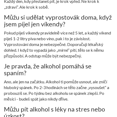
Každý den, kdy přestaneš pít, je krok vpřed. Ne krok k
„zdraví“. Ale krok k sobě.
Můžu si udělat vyprostovák doma, když
jsem píjel jen víkendy?
Pokud piješ víkendy pravidelně více než 5 let, a každý víkend
piješ 1-2 litry piva nebo víno, pak i to je závislost.
Vyprostování doma je nebezpečné. Doporučuji lékařský
dohled. I když to vypadá jako „mírné“ pítí, tělo se k němu
přizpůsobí. A odstup může být nebezpečný.
Je pravda, že alkohol pomáhá se
spaním?
Ano, ale jen na začátku. Alkohol ti pomůže usnout, ale zničí
hluboký spánek. Po 2-3 hodinách se tělo začne „vysoušet“ a
probouzíš se. Po týdnu bez alkoholu se spánek zlepší. Po
měsíci - budeš spát jako nikdy dříve.
Můžu pít alkohol s léky na stres nebo
úzkost?