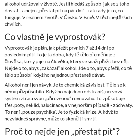
alkohol udržoval v životě. Jestli hledáš způsob, jak se z toho
dostat - a nejen „přestat pít na pár dní“ - tak tady je to, co
funguje. V reálném životě. V Česku. V Brně. V těch nejtěžších
chvílích.
Co vlastně je vyprostovák?
Vyprostovák je plán, jak přežít prvních 7 až 14 dní po
posledním pití. To je ta doba, kdy tě tělo přeměňuje z
člověka, který pije, na člověka, který se snaží přežít bez něj.
Nejde o to, abys „zakázal“ alkohol. Jde o to, abys přežil, co tě
tělo způsobí, když ho najednou přestaneš dávat.
Alkohol není jen návyk. Je to chemická závislost. Tělo se k
němu přizpůsobilo. Když ho najednou odstraníš, nervový
systém ztrácí svou „přirozenou“ rovnováhu. To způsobuje
třes, poty, neklid, halucinace, a v nejhorším případě - záchvaty.
To není „pouze psychika“. Je to fyzická krize. A když to
nezvládneš správně, může to skončit i smrtí.
Proč to nejde jen „přestat pít“?