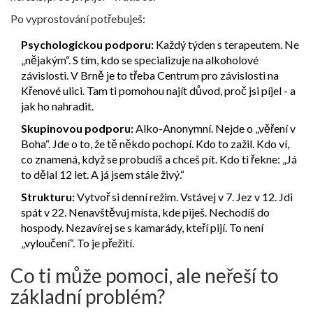
Po vyprostování potřebuješ:
Psychologickou podporu:
Každý týden s terapeutem. Ne
„nějakým“. S tím, kdo se specializuje na alkoholové
závislosti. V Brně je to třeba Centrum pro závislosti na
Křenové ulici. Tam ti pomohou najít důvod, proč jsi píjel - a
jak ho nahradit.
Skupinovou podporu:
Alko-Anonymní. Nejde o „věření v
Boha“. Jde o to, že tě někdo pochopí. Kdo to zažil. Kdo ví,
co znamená, když se probudíš a chceš pít. Kdo ti řekne: „Já
to dělal 12 let. A já jsem stále živý.“
Strukturu:
Vytvoř si denní režim. Vstávej v 7. Jez v 12. Jdi
spát v 22. Nenavštěvuj místa, kde piješ. Nechodíš do
hospody. Nezavírej se s kamarády, kteří pijí. To není
„vyloučení“. To je přežití.
Co ti může pomoci, ale neřeší to
základní problém?