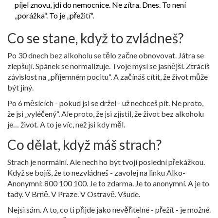
píjel znovu, jdi do nemocnice. Ne zítra. Dnes. To není
„porážka“. To je „přežití“.
Co se stane, když to zvládneš?
Po 30 dnech bez alkoholu se tělo začne obnovovat. Játra se
zlepšují. Spánek se normalizuje. Tvoje mysl se jasnější. Ztrácíš
závislost na „příjemném pocitu“. A začínáš cítit, že život může
být jiný.
Po 6 měsících - pokud jsi se držel - už nechceš pít. Ne proto,
že jsi „vyléčený“. Ale proto, že jsi zjistil, že život bez alkoholu
je… život. A to je víc, než jsi kdy měl.
Co dělat, když máš strach?
Strach je normální. Ale nech ho být tvojí poslední překážkou.
Když se bojíš, že to nezvládneš - zavolej na linku Alko-
Anonymní: 800 100 100. Je to zdarma. Je to anonymní. A je to
tady. V Brně. V Praze. V Ostravě. Všude.
Nejsi sám. A to, co ti přijde jako nevěřitelné - přežít - je možné.