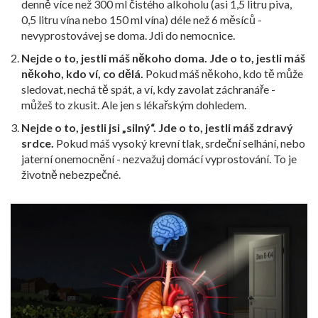
denně více než 300 ml čistého alkoholu (asi 1,5 litru piva,
0,5 litru vína nebo 150 ml vína) déle než 6 měsíců -
nevyprostovávej se doma. Jdi do nemocnice.
Nejde o to, jestli máš někoho doma. Jde o to, jestli máš
někoho, kdo ví, co dělá.
Pokud máš někoho, kdo tě může
sledovat, nechá tě spát, a ví, kdy zavolat záchranáře -
můžeš to zkusit. Ale jen s lékařským dohledem.
Nejde o to, jestli jsi „silný“. Jde o to, jestli máš zdravý
srdce.
Pokud máš vysoký krevní tlak, srdeční selhání, nebo
jaterní onemocnění - nezvažuj domácí vyprostování. To je
životně nebezpečné.