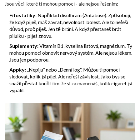
Jsou věci, které ti mohou pomoci - ale nejsou řešením:
Fitostatiky:
Například disulfiram (Antabuse). Způsobují,
že když piješ, máš závrat, nevolnost, bolest. Ale to neřeší
důvod, proč piješ. Jen tě brání. A když přestaneš brát
pilulku - piješ znovu.
Suplementy:
Vitamín B1, kyselina listová, magnézium. Ty
mohou pomoci obnovit nervový systém. Ale nejsou lékem.
Jsou jen podporou.
Appky:
„Nepiju“ nebo „Denní log“. Můžou ti pomoci
sledovat, kolik jsi píjel. Ale neřeší závislost. Jako bys se
snažil přestat kouřit tím, že si zaznamenáš, kolik cigaret jsi
vypálil.