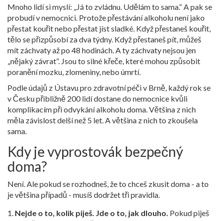
Mnoho lidí si myslí: „Já to zvládnu. Udělám to sama.“ A pak se
probudí v nemocnici. Protože přestávání alkoholu není jako
přestat kouřit nebo přestat jíst sladké. Když přestaneš kouřit,
tělo se přizpůsobí za dva týdny. Když přestaneš pít, můžeš
mít záchvaty až po 48 hodinách. A ty záchvaty nejsou jen
„nějaký závrat“. Jsou to silné křeče, které mohou způsobit
poranění mozku, zlomeniny, nebo úmrtí.
Podle údajů z Ústavu pro zdravotní péči v Brně, každý rok se
v Česku přibližně 200 lidí dostane do nemocnice kvůli
komplikacím při odvykání alkoholu doma. Většina z nich
měla závislost delší než 5 let. A většina z nich to zkoušela
sama.
Kdy je vyprostovák bezpečný
doma?
Není. Ale pokud se rozhodneš, že to chceš zkusit doma - a to
je většina případů - musíš dodržet tři pravidla.
Nejde o to, kolik piješ. Jde o to, jak dlouho.
Pokud piješ