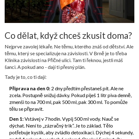
Co dělat, když chceš zkusit doma?
Nejprve zavolej lékaře. Ne těmu, kterého znáš od dětství. Ale
těmu, který se specializuje na závislosti. V Brně je to třeba
Klinika závislostí na Příčné ulici. Tam ti řeknou, jestli máš
šanci. A pokud ano - dají ti přesný plán.
Tady je to, co ti dají:
Příprava na den 0:
2 dny předtím přestaneš pít. Ale ne
zcela. Postupně snižuj dávky. Pokud piješ 1 litr piva denně,
zmenši to na 700 ml, pak 500 ml, pak 300 ml. To pomůže
tělu se připravit.
Den 1:
Vstávej v 7 hodin. Vypij 500 ml vody. Nauč se
dýchat. Není to „zázračný trik“. Je to základ. Tělo
potřebuje kyslík, aby zvládlo detoxikaci. Dýchej 4 sekundy,