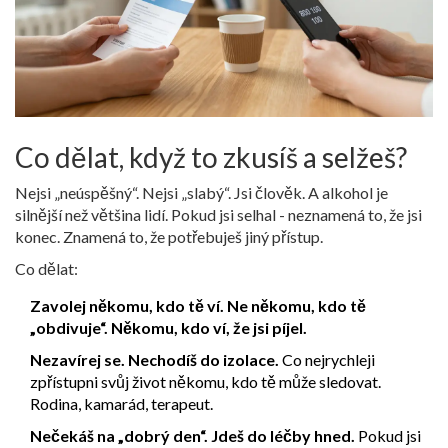
Co dělat, když to zkusíš a selžeš?
Nejsi „neúspěšný“. Nejsi „slabý“. Jsi člověk. A alkohol je
silnější než většina lidí. Pokud jsi selhal - neznamená to, že jsi
konec. Znamená to, že potřebuješ jiný přístup.
Co dělat:
Zavolej někomu, kdo tě ví. Ne někomu, kdo tě
„obdivuje“. Někomu, kdo ví, že jsi píjel.
Nezavírej se. Nechodíš do izolace.
Co nejrychleji
zpřístupni svůj život někomu, kdo tě může sledovat.
Rodina, kamarád, terapeut.
Nečekáš na „dobrý den“. Jdeš do léčby hned.
Pokud jsi