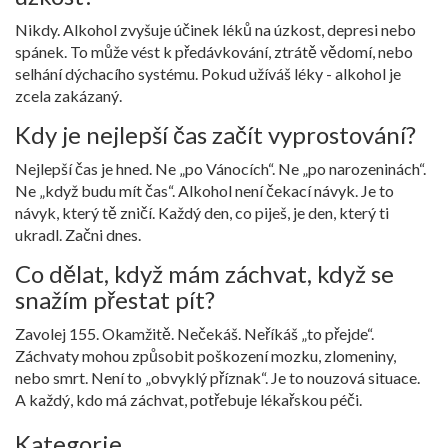
Nikdy. Alkohol zvyšuje účinek léků na úzkost, depresi nebo
spánek. To může vést k předávkování, ztrátě vědomí, nebo
selhání dýchacího systému. Pokud užíváš léky - alkohol je
zcela zakázaný.
Kdy je nejlepší čas začít vyprostování?
Nejlepší čas je hned. Ne „po Vánocích“. Ne „po narozeninách“.
Ne „když budu mít čas“. Alkohol není čekací návyk. Je to
návyk, který tě zničí. Každý den, co piješ, je den, který ti
ukradl. Začni dnes.
Co dělat, když mám záchvat, když se
snažím přestat pít?
Zavolej 155. Okamžitě. Nečekáš. Neříkáš „to přejde“.
Záchvaty mohou způsobit poškození mozku, zlomeniny,
nebo smrt. Není to „obvyklý příznak“. Je to nouzová situace.
A každý, kdo má záchvat, potřebuje lékařskou péči.
Kategorie