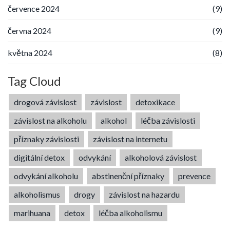
července 2024
(9)
června 2024
(9)
května 2024
(8)
Tag Cloud
drogová závislost
závislost
detoxikace
závislost na alkoholu
alkohol
léčba závislosti
příznaky závislosti
závislost na internetu
digitální detox
odvykání
alkoholová závislost
odvykání alkoholu
abstinenční příznaky
prevence
alkoholismus
drogy
závislost na hazardu
marihuana
detox
léčba alkoholismu