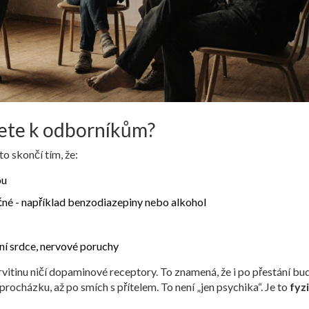
tete k odborníkům?
o skončí tím, že:
ou
ečné - například benzodiazepiny nebo alkohol
ní srdce, nervové poruchy
itinu ničí dopaminové receptory. To znamená, že i po přestání bu
procházku, až po smích s přítelem. To není „jen psychika“. Je to
fyz