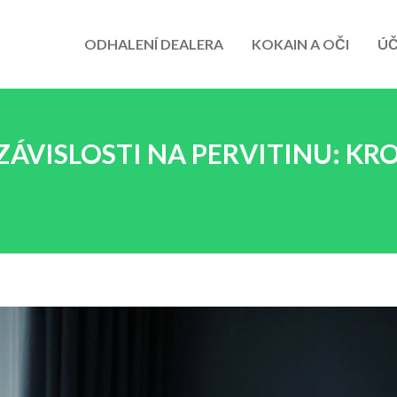
ODHALENÍ DEALERA
KOKAIN A OČI
ÚČ
 ZÁVISLOSTI NA PERVITINU: KR