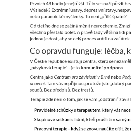
Prvních 48 hodin je nejtěžší. Tělo se snaží přežít 
Výsledek? Extrémní únavy, depresivní stavy, nespav
nebo paranoické myšlenky. To není „příliš špatné“ - 
Od třetího dne se začíná měnit neurochemie. Zmizí o
všechno přestalo bolet. A právě tady většina lidí pa
jednou je dost, aby se celý proces vrátil na začátek.
Co opravdu funguje: léčba, 
V České republice existují centra, která se nezaměřu
„návyková terapie“ - je to
komunitní podpora
.
Centra jako
Centrum pro závislosti v Brně
nebo
Podp
unavení
. Tam vás nepřijmou, protože jste „dobrý pac
soudů. Bez předpisů. Bez trestů.
Terapie zde není o tom, jak se vám „odstraní“ závisl
Pravidelné schůzky s terapeutem, který vás neos
Skupinové setkání s lidmi, kteří prošli tím samým
Pracovní terapie - když se znovu naučíte cítit, ž