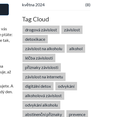
května 2024
(8)
Tag Cloud
 vás
drogová závislost
závislost
e ptáte:
detoxikace
ne tak,
závislost na alkoholu
alkohol
léčba závislosti
na
příznaky závislosti
uje, až
závislost na internetu
bujete. A
digitální detox
odvykání
ždý den.
alkoholová závislost
odvykání alkoholu
abstinenční příznaky
prevence