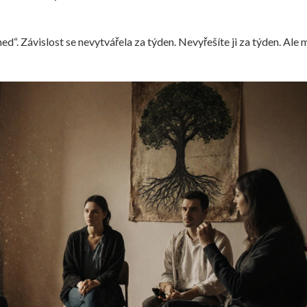
d“. Závislost se nevytvářela za týden. Nevyřešíte ji za týden. Ale m