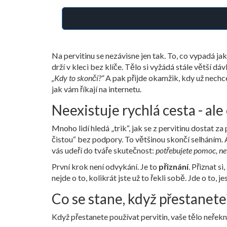
Na pervitinu se nezávisne jen tak. To, co vypadá j
drží v kleci bez klíče. Tělo si vyžádá stále větší dáv
„Kdy to skončí?“
A pak přijde okamžik, kdy už nechce
jak vám říkají na internetu.
Neexistuje rychlá cesta - ale
Mnoho lidí hledá „trik“, jak se z pervitinu dostat z
čistou“ bez podpory. To většinou skončí selháním. A
vás udeří do tváře skutečnost:
potřebujete pomoc, ne 
První krok není odvykání. Je to
přiznání
. Přiznat si
nejde o to, kolikrát jste už to řekli sobě. Jde o to,
Co se stane, když přestanete
Když přestanete používat pervitin, vaše tělo neřekn