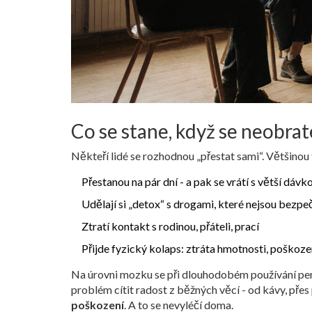
Co se stane, když se neobra
Někteří lidé se rozhodnou „přestat sami“. Většinou t
Přestanou na pár dní - a pak se vrátí s větší dávk
Udělají si „detox“ s drogami, které nejsou bezp
Ztratí kontakt s rodinou, přáteli, prací
Přijde fyzický kolaps: ztráta hmotnosti, poškoze
Na úrovni mozku se při dlouhodobém používání perv
problém cítit radost z běžných věcí - od kávy, přes 
poškození
. A to se nevyléčí doma.