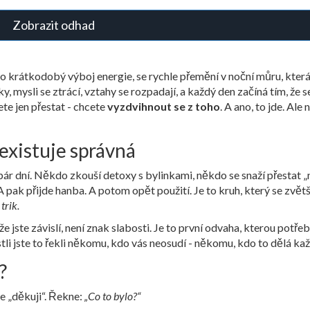
Zobrazit odhad
ako krátkodobý výboj energie, se rychle přemění v noční můru, která
ky, mysli se ztrácí, vztahy se rozpadají, a každý den začíná tím, že s
te jen přestat - chcete
vyzdvihnout se z toho
. A ano, to jde. Ale 
 existuje správná
a pár dní. Někdo zkouší detoxy s bylinkami, někdo se snaží přestat „
 pak přijde hanba. A potom opět použití. Je to kruh, který se zvětš
trik.
, že jste závislí, není znak slabosti. Je to první odvaha, kterou potře
 jestli jste to řekli někomu, kdo vás neosudí - někomu, kdo to dělá ka
?
e „děkuji“. Řekne:
„Co to bylo?“