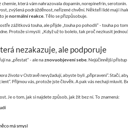
bez chemie, která vám nahrazovala dopamin, norepinefrin, serotonin.
ost, zvýšená podrážděnost, neřízené chvění. Někteří lidé mají i ha
to je
normální reakce
. Tělo se přizpůsobuje.
stře zážitková touha, ale přijde „touha po pohodlí“ - touha po tom
dne. Protože si myslí: „Když už to bolelo, tak proč nezkusit jednou
která nezakazuje, ale podporuje
jí na „přestat“ - ale na
znovuobjevení sebe
. Nejúčinnější přístup
ora života
v Ostravě nevyžadují, abyste byli „připraveni“. Stačí, aby
ient“. Přijmou vás, protože jste člověk. A pak vás nechají mluvit. B
ost. Je o tom, jak si najdete způsob, jak žít bez ní. To znamená:
udí
e něco má smysl