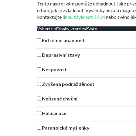
Tento nástroj vám pomůže odhadnout, jaké přízn
o tom, jak je zvládnout. Výsledky nejsou diagnó
kontaktujte
linku závislostí 1414
nebo svého lék
Vyberte příznaky, které zažíváte
Extrémní únavnost
Depresivní stavy
Nespavost
Zvýšená podrážděnost
Neřízené chvění
Halucinace
Paranoické myšlenky