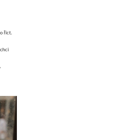
 říct.
 chci
A