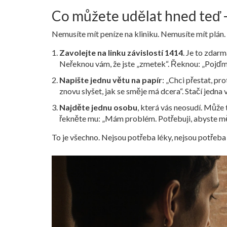
Co můžete udělat hned teď -
Nemusíte mít peníze na kliniku. Nemusíte mít plán. 
Zavolejte na linku závislostí 1414
. Je to zdarm
Neřeknou vám, že jste „zmetek“. Řeknou: „Pojďme
Napište jednu větu na papír
: „Chci přestat, pr
znovu slyšet, jak se směje má dcera“. Stačí jedna 
Najděte jednu osobu
, která vás neosudí. Může 
řekněte mu: „Mám problém. Potřebuji, abyste mě 
To je všechno. Nejsou potřeba léky, nejsou potřeba 