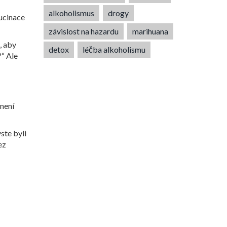
alkoholismus
drogy
lucinace
závislost na hazardu
marihuana
, aby
detox
léčba alkoholismu
?“ Ale
 není
ste byli
ez