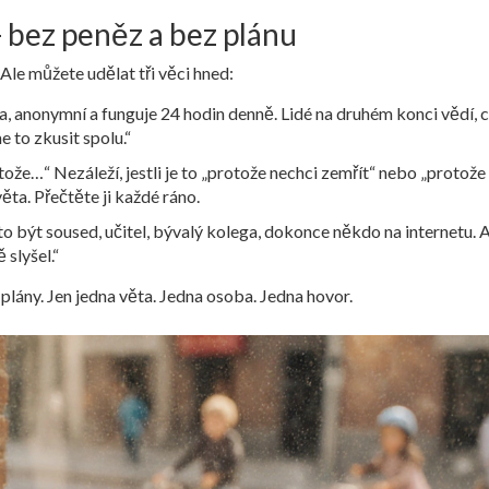
 bez peněz a bez plánu
Ale můžete udělat tři věci hned:
a, anonymní a funguje 24 hodin denně. Lidé na druhém konci vědí, co
 to zkusit spolu.“
otože…“ Nezáleží, jestli je to „protože nechci zemřít“ nebo „protože
věta. Přečtěte ji každé ráno.
to být soused, učitel, bývalý kolega, dokonce někdo na internetu. 
slyšel.“
plány. Jen jedna věta. Jedna osoba. Jedna hovor.