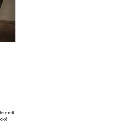
dete mít
ické