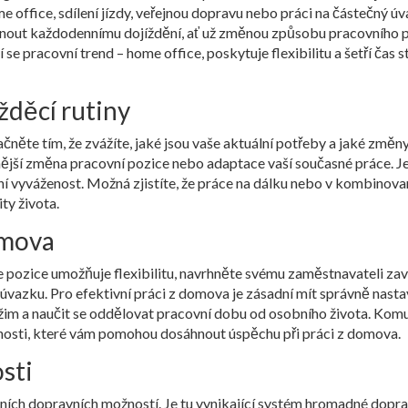
e office, sdílení jízdy, veřejnou dopravu nebo práci na částečný ú
yhnout každodennímu dojíždění, ať už změnou způsobu pracovního
se pracovní trend – home office, poskytuje flexibilitu a šetří čas 
žděcí rutiny
něte tím, že zvážíte, jaké jsou vaše aktuální potřeby a jaké změny
dnější změna pracovní pozice nebo adaptace vaší současné práce. J
ní vyváženost. Možná zjistíte, že práce na dálku nebo v kombinov
ity života.
omova
e pozice umožňuje flexibilitu, navrhněte svému zaměstnavateli za
vazku. Pro efektivní práci z domova je zásadní mít správně nast
režim a naučit se oddělovat pracovní dobu od osobního života. Kom
nosti, které vám pomohou dosáhnout úspěchu při práci z domova.
sti
ivních dopravních možností. Je tu vynikající systém hromadné dopra