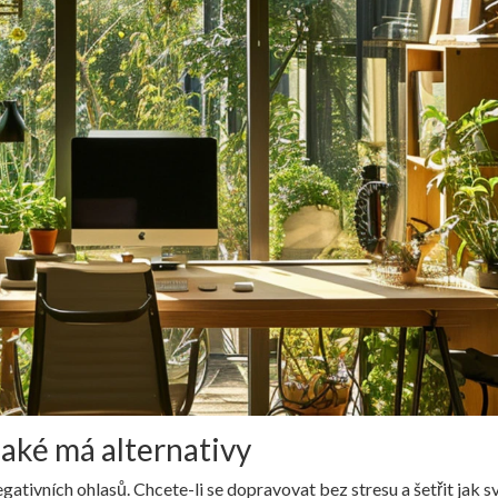
jaké má alternativy
 negativních ohlasů. Chcete-li se dopravovat bez stresu a šetřit jak s