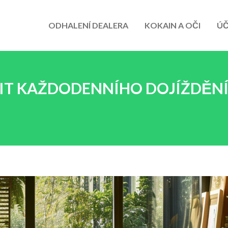
ODHALENÍ DEALERA
KOKAIN A OČI
ÚČ
VIT KAŽDODENNÍHO DOJÍŽDĚN