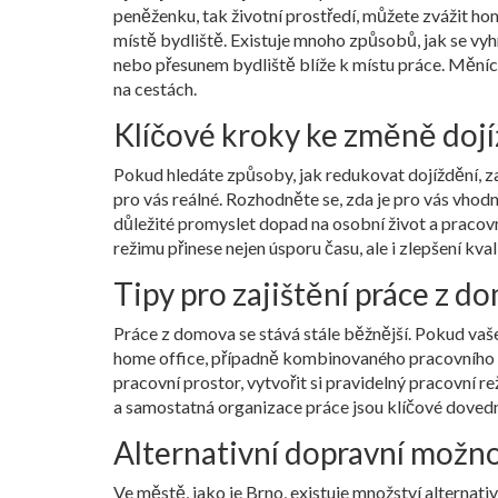
peněženku, tak životní prostředí, můžete zvážit hom
místě bydliště. Existuje mnoho způsobů, jak se v
nebo přesunem bydliště blíže k místu práce. Měnící 
na cestách.
Klíčové kroky ke změně dojí
Pokud hledáte způsoby, jak redukovat dojíždění, zač
pro vás reálné. Rozhodněte se, zda je pro vás vho
důležité promyslet dopad na osobní život a pracov
režimu přinese nejen úsporu času, ale i zlepšení kval
Tipy pro zajištění práce z d
Práce z domova se stává stále běžnější. Pokud vaš
home office, případně kombinovaného pracovního ú
pracovní prostor, vytvořit si pravidelný pracovní 
a samostatná organizace práce jsou klíčové doved
Alternativní dopravní možno
Ve městě, jako je Brno, existuje množství alternat