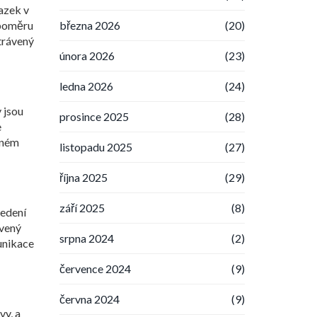
vazek v
března 2026
(20)
 poměru
strávený
února 2026
(23)
ledna 2026
(24)
 jsou
prosince 2025
(28)
e
aném
listopadu 2025
(27)
října 2025
(29)
září 2025
(8)
vedení
avený
srpna 2024
(2)
unikace
července 2024
(9)
června 2024
(9)
vy, a