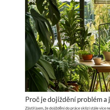
Proč je dojíždění problém a 
Zjistil jsem, že dojíždění do práce sklízí stále více