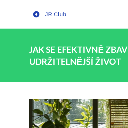
JAK SE EFEKTIVNĚ ZBA
UDRŽITELNĚJŠÍ ŽIVOT