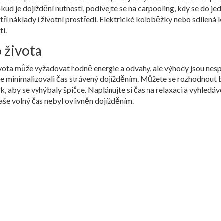
kud je dojíždění nutností, podívejte se na carpooling, kdy se do j
etří náklady i životní prostředí. Elektrické koloběžky nebo sdílená 
ti.
 života
vota může vyžadovat hodně energie a odvahy, ale výhody jsou nesp
ste minimalizovali čas strávený dojížděním. Můžete se rozhodnout 
k, aby se vyhýbaly špičce. Naplánujte si čas na relaxaci a vyhledáv
vaše volný čas nebyl ovlivněn dojížděním.