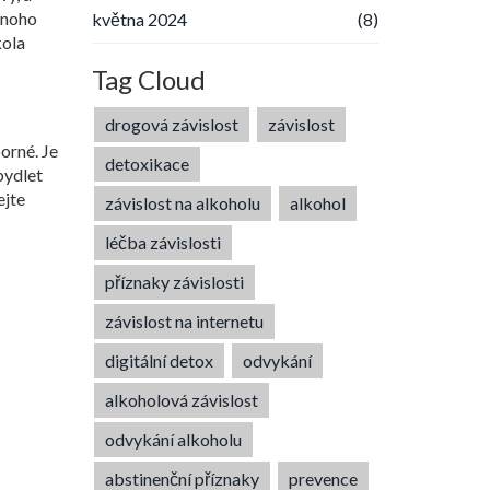
ednoho
května 2024
(8)
kola
Tag Cloud
drogová závislost
závislost
orné. Je
detoxikace
bydlet
ejte
závislost na alkoholu
alkohol
léčba závislosti
příznaky závislosti
závislost na internetu
digitální detox
odvykání
alkoholová závislost
odvykání alkoholu
abstinenční příznaky
prevence