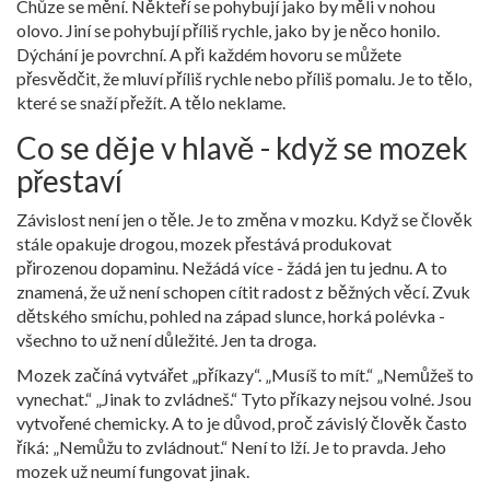
Chůze se mění. Někteří se pohybují jako by měli v nohou
olovo. Jiní se pohybují příliš rychle, jako by je něco honilo.
Dýchání je povrchní. A při každém hovoru se můžete
přesvědčit, že mluví příliš rychle nebo příliš pomalu. Je to tělo,
které se snaží přežít. A tělo neklame.
Co se děje v hlavě - když se mozek
přestaví
Závislost není jen o těle. Je to změna v mozku. Když se člověk
stále opakuje drogou, mozek přestává produkovat
přirozenou dopaminu. Nežádá více - žádá jen tu jednu. A to
znamená, že už není schopen cítit radost z běžných věcí. Zvuk
dětského smíchu, pohled na západ slunce, horká polévka -
všechno to už není důležité. Jen ta droga.
Mozek začíná vytvářet „příkazy“. „Musíš to mít.“ „Nemůžeš to
vynechat.“ „Jinak to zvládneš.“ Tyto příkazy nejsou volné. Jsou
vytvořené chemicky. A to je důvod, proč závislý člověk často
říká: „Nemůžu to zvládnout.“ Není to lží. Je to pravda. Jeho
mozek už neumí fungovat jinak.