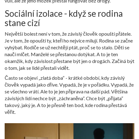
vůli, ale že jeho mozek přestal fungovat bez drogy.
Sociální izolace - když se rodina
stane cizí
Největší bolest není v tom, že závislý člověk opouští přátele.
Je v tom, že opouští ty, kteří ho nejvíce milují. Rodina se začne
vyhýbat. Rodiče se už nechtějí ptát, proč se to stalo. Děti se
naučí mlčet. Manželé se přestanou dotýkat. A to je ten
okamžik, kdy závislost přestane být jen o drogách. Začíná být
o tom, jak se lidé přestali vidět.
Často se objeví „zlatá doba“ - krátké období, kdy závislý
člověk vypadá jako dříve. Vypadá, že je v pořádku. Vypadá, že
se všechno vrátí. Ale to je jen příprava na další pád. Většina
závislých lidí nechce být „záchraněna“. Chce být „přijata“
takový, jaký je. A to je přesně ten bod, kde rodina přestává
věřit.