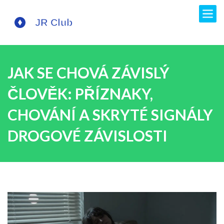
JAK SE CHOVÁ ZÁVISLÝ
ČLOVĚK: PŘÍZNAKY,
CHOVÁNÍ A SKRYTÉ SIGNÁLY
DROGOVÉ ZÁVISLOSTI