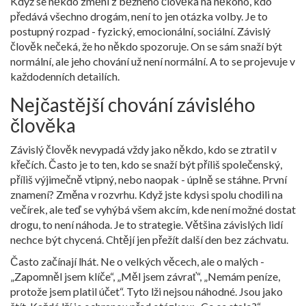
Když se někdo změní z běžného člověka na někoho, kdo
předává všechno drogám, není to jen otázka volby. Je to
postupný rozpad - fyzický, emocionální, sociální. Závislý
člověk nečeká, že ho někdo spozoruje. On se sám snaží být
normální, ale jeho chování už není normální. A to se projevuje v
každodenních detailích.
Nejčastější chování závislého
člověka
Závislý člověk nevypadá vždy jako někdo, kdo se ztratil v
křečích. Často je to ten, kdo se snaží být příliš společenský,
příliš výjimečně vtipný, nebo naopak - úplně se stáhne. První
znamení? Změna v rozvrhu. Když jste kdysi spolu chodili na
večírek, ale teď se vyhýbá všem akcím, kde není možné dostat
drogu, to není náhoda. Je to strategie. Většina závislých lidí
nechce být chycená. Chtějí jen přežít další den bez záchvatu.
Často začínají lhát. Ne o velkých věcech, ale o malých -
„Zapomněl jsem klíče“, „Měl jsem závrať“, „Nemám peníze,
protože jsem platil účet“. Tyto lži nejsou náhodné. Jsou jako