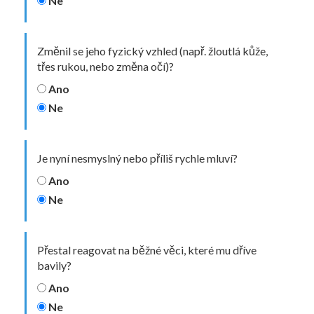
Ne
Změnil se jeho fyzický vzhled (např. žloutlá kůže,
třes rukou, nebo změna očí)?
Ano
Ne
Je nyní nesmyslný nebo příliš rychle mluví?
Ano
Ne
Přestal reagovat na běžné věci, které mu dříve
bavily?
Ano
Ne