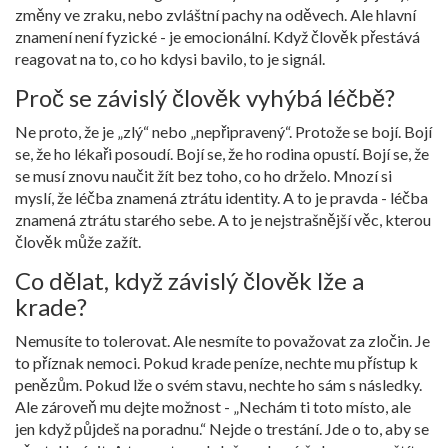
změny ve zraku, nebo zvláštní pachy na oděvech. Ale hlavní
znamení není fyzické - je emocionální. Když člověk přestává
reagovat na to, co ho kdysi bavilo, to je signál.
Proč se závislý člověk vyhýbá léčbě?
Ne proto, že je „zlý“ nebo „nepřipravený“. Protože se bojí. Bojí
se, že ho lékaři posoudí. Bojí se, že ho rodina opustí. Bojí se, že
se musí znovu naučit žít bez toho, co ho drželo. Mnozí si
myslí, že léčba znamená ztrátu identity. A to je pravda - léčba
znamená ztrátu starého sebe. A to je nejstrašnější věc, kterou
člověk může zažít.
Co dělat, když závislý člověk lže a
krade?
Nemusíte to tolerovat. Ale nesmíte to považovat za zločin. Je
to příznak nemoci. Pokud krade peníze, nechte mu přístup k
penězům. Pokud lže o svém stavu, nechte ho sám s následky.
Ale zároveň mu dejte možnost - „Nechám ti toto místo, ale
jen když půjdeš na poradnu.“ Nejde o trestání. Jde o to, aby se