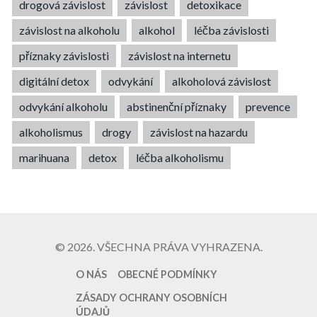
drogová závislost
závislost
detoxikace
závislost na alkoholu
alkohol
léčba závislosti
příznaky závislosti
závislost na internetu
digitální detox
odvykání
alkoholová závislost
odvykání alkoholu
abstinenční příznaky
prevence
alkoholismus
drogy
závislost na hazardu
marihuana
detox
léčba alkoholismu
© 2026. VŠECHNA PRÁVA VYHRAZENA.
O NÁS
OBECNÉ PODMÍNKY
ZÁSADY OCHRANY OSOBNÍCH
ÚDAJŮ