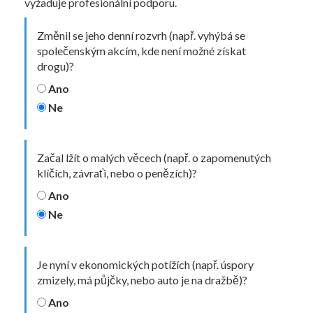
vyžaduje profesionální podporu.
Změnil se jeho denní rozvrh (např. vyhýbá se
společenským akcím, kde není možné získat
drogu)?
Ano
Ne
Začal lžít o malých věcech (např. o zapomenutých
klíčích, závraťi, nebo o penězích)?
Ano
Ne
Je nyní v ekonomických potížích (např. úspory
zmizely, má půjčky, nebo auto je na dražbě)?
Ano