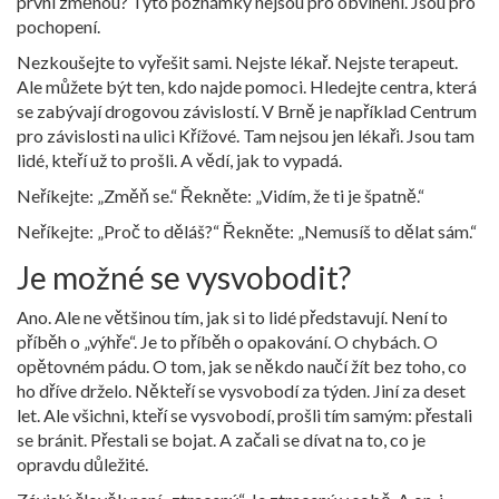
první změnou? Tyto poznámky nejsou pro obvinění. Jsou pro
pochopení.
Nezkoušejte to vyřešit sami. Nejste lékař. Nejste terapeut.
Ale můžete být ten, kdo najde pomoci. Hledejte centra, která
se zabývají drogovou závislostí. V Brně je například Centrum
pro závislosti na ulici Křížové. Tam nejsou jen lékaři. Jsou tam
lidé, kteří už to prošli. A vědí, jak to vypadá.
Neříkejte: „Změň se.“ Řekněte: „Vidím, že ti je špatně.“
Neříkejte: „Proč to děláš?“ Řekněte: „Nemusíš to dělat sám.“
Je možné se vysvobodit?
Ano. Ale ne většinou tím, jak si to lidé představují. Není to
příběh o „výhře“. Je to příběh o opakování. O chybách. O
opětovném pádu. O tom, jak se někdo naučí žít bez toho, co
ho dříve drželo. Někteří se vysvobodí za týden. Jiní za deset
let. Ale všichni, kteří se vysvobodí, prošli tím samým: přestali
se bránit. Přestali se bojat. A začali se dívat na to, co je
opravdu důležité.