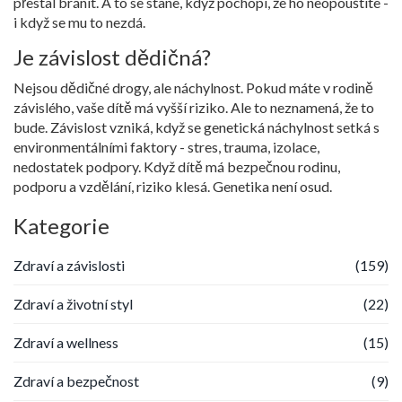
přestal bránit. A to se stane, když pochopí, že ho neopouštíte -
i když se mu to nezdá.
Je závislost dědičná?
Nejsou dědičné drogy, ale náchylnost. Pokud máte v rodině
závislého, vaše dítě má vyšší riziko. Ale to neznamená, že to
bude. Závislost vzniká, když se genetická náchylnost setká s
environmentálními faktory - stres, trauma, izolace,
nedostatek podpory. Když dítě má bezpečnou rodinu,
podporu a vzdělání, riziko klesá. Genetika není osud.
Kategorie
Zdraví a závislosti
(159)
Zdraví a životní styl
(22)
Zdraví a wellness
(15)
Zdraví a bezpečnost
(9)