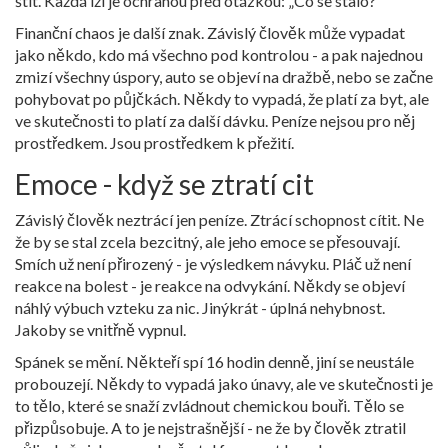
štít. Každá lží je ochranou před otázkou: „Co se stalo?“
Finanční chaos je další znak. Závislý člověk může vypadat
jako někdo, kdo má všechno pod kontrolou - a pak najednou
zmizí všechny úspory, auto se objeví na dražbě, nebo se začne
pohybovat po půjčkách. Někdy to vypadá, že platí za byt, ale
ve skutečnosti to platí za další dávku. Peníze nejsou pro něj
prostředkem. Jsou prostředkem k přežití.
Emoce - když se ztratí cit
Závislý člověk neztrácí jen peníze. Ztrácí schopnost cítit. Ne
že by se stal zcela bezcitný, ale jeho emoce se přesouvají.
Smích už není přirozený - je výsledkem návyku. Pláč už není
reakce na bolest - je reakce na odvykání. Někdy se objeví
náhlý výbuch vzteku za nic. Jinýkrát - úplná nehybnost.
Jakoby se vnitřně vypnul.
Spánek se mění. Někteří spí 16 hodin denně, jiní se neustále
probouzejí. Někdy to vypadá jako únavy, ale ve skutečnosti je
to tělo, které se snaží zvládnout chemickou bouři. Tělo se
přizpůsobuje. A to je nejstrašnější - ne že by člověk ztratil