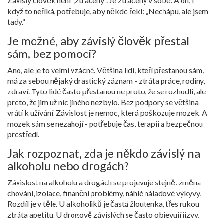
Závislý člověk není „ztracený“. Je ztracený v sobě. A on, i
když to neříká, potřebuje, aby někdo řekl: „Nechápu, ale jsem
tady.“
Je možné, aby závislý člověk přestal
sám, bez pomoci?
Ano, ale je to velmi vzácné. Většina lidí, kteří přestanou sám,
má za sebou nějaký drastický záznam - ztráta práce, rodiny,
zdraví. Tyto lidé často přestanou ne proto, že se rozhodli, ale
proto, že jim už nic jiného nezbylo. Bez podpory se většina
vrátí k užívání. Závislost je nemoc, která poškozuje mozek. A
mozek sám se nezahojí - potřebuje čas, terapii a bezpečnou
prostředí.
Jak rozpoznat, zda je někdo závislý na
alkoholu nebo drogách?
Závislost na alkoholu a drogách se projevuje stejně: změna
chování, izolace, finanční problémy, náhlé náladové výkyvy.
Rozdíl je v těle. U alkoholiků je častá žloutenka, třes rukou,
ztráta apetitu. U drogově závislých se často objevují jizvy,