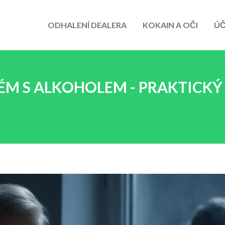
ODHALENÍ DEALERA
KOKAIN A OČI
ÚČ
ÉM S ALKOHOLEM - PRAKTICKÝ