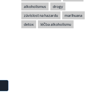
alkoholismus
drogy
závislost na hazardu
marihuana
detox
léčba alkoholismu