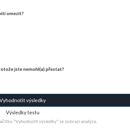
pití omezit?
protože jste nemohl(a) přestat?
Vyhodnotit výsledky
Výsledky testu
tlačítko "Vyhodnotit výsledky" se zobrazí analýza.