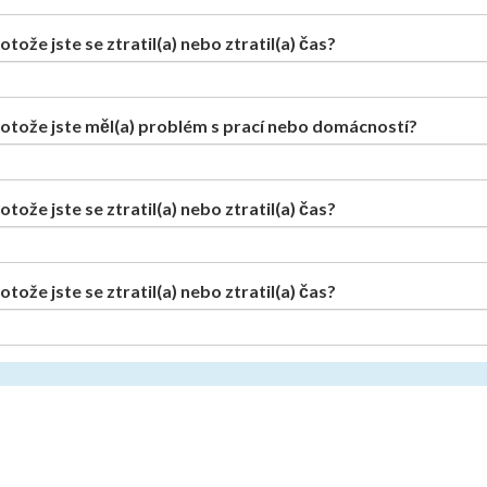
tože jste se ztratil(a) nebo ztratil(a) čas?
rotože jste měl(a) problém s prací nebo domácností?
tože jste se ztratil(a) nebo ztratil(a) čas?
tože jste se ztratil(a) nebo ztratil(a) čas?