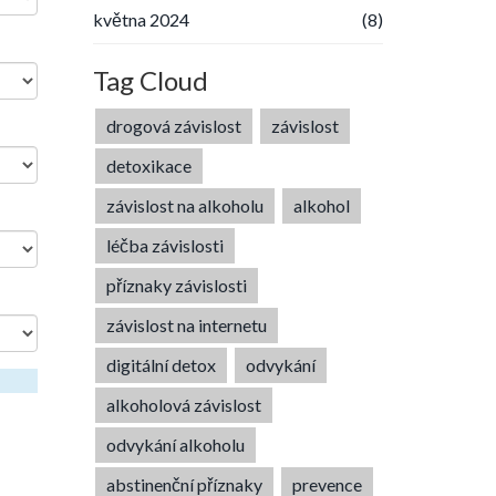
května 2024
(8)
Tag Cloud
drogová závislost
závislost
detoxikace
závislost na alkoholu
alkohol
léčba závislosti
příznaky závislosti
závislost na internetu
digitální detox
odvykání
alkoholová závislost
odvykání alkoholu
abstinenční příznaky
prevence