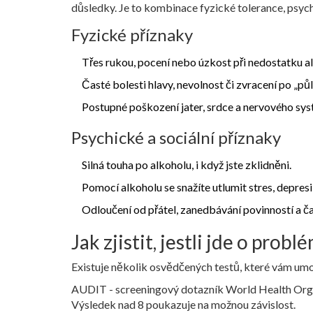
důsledky. Je to kombinace fyzické tolerance, psych
Fyzické příznaky
Třes rukou, pocení nebo úzkost při nedostatku a
Časté bolesti hlavy, nevolnost či zvracení po „půl
Postupné poškození jater, srdce a nervového sys
Psychické a sociální příznaky
Silná touha po alkoholu, i když jste zklidněni.
Pomocí alkoholu se snažíte utlumit stres, depres
Odloučení od přátel, zanedbávání povinností a ča
Jak zjistit, jestli jde o prob
Existuje několik osvědčených testů, které vám umož
AUDIT
-
screeningový dotazník World Health Organ
Výsledek nad 8 poukazuje na možnou závislost.