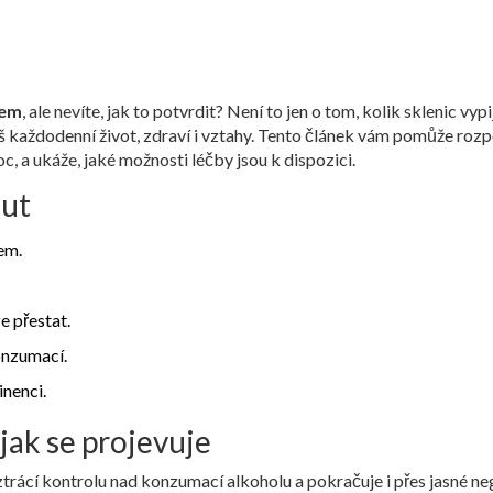
lem
, ale nevíte, jak to potvrdit? Není to jen o tom, kolik sklenic vypi
áš každodenní život, zdraví i vztahy. Tento článek vám pomůže roz
c, a ukáže, jaké možnosti léčby jsou k dispozici.
out
em.
e přestat.
onzumací.
nenci.
jak se projevuje
ztrácí kontrolu nad konzumací alkoholu a pokračuje i přes jasné ne