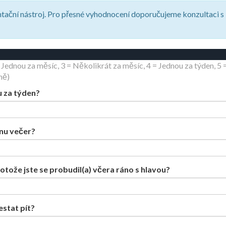
entační nástroj. Pro přesné vyhodnocení doporučujeme konzultaci s
 Jednou za měsíc, 3 = Několikrát za měsíc, 4 = Jednou za týden, 5 
ně)
ru za týden?
dnu večer?
otože jste se probudil(a) včera ráno s hlavou?
estat pít?