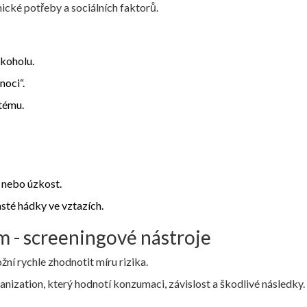
ické potřeby a sociálních faktorů.
lkoholu.
noci“.
tému.
i nebo úzkost.
sté hádky ve vztazích.
lém - screeningové nástroje
ní rychle zhodnotit míru rizika.
ization, který hodnotí konzumaci, závislost a škodlivé následky.