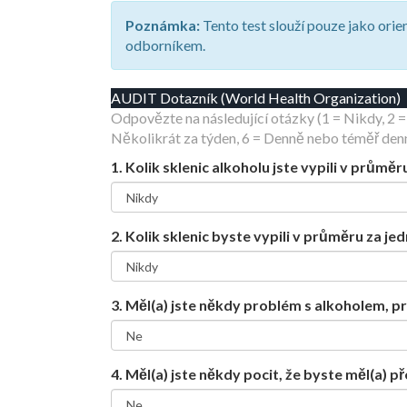
Poznámka:
Tento test slouží pouze jako ori
odborníkem.
AUDIT Dotazník (World Health Organization)
Odpovězte na následující otázky (1 = Nikdy, 2 =
Několikrát za týden, 6 = Denně nebo téměř den
1. Kolik sklenic alkoholu jste vypili v průmě
2. Kolik sklenic byste vypili v průměru za je
3. Měl(a) jste někdy problém s alkoholem, pr
4. Měl(a) jste někdy pocit, že byste měl(a) př