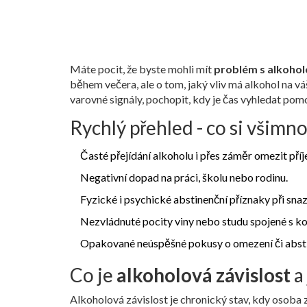
Máte pocit, že byste mohli mít
problém s alkoho
během večera, ale o tom, jaký vliv má alkohol na v
varovné signály, pochopit, kdy je čas vyhledat pomo
Rychlý přehled - co si všimn
Časté přejídání alkoholu i přes záměr omezit příj
Negativní dopad na práci, školu nebo rodinu.
Fyzické i psychické abstinenční příznaky při snaz
Nezvládnuté pocity viny nebo studu spojené s k
Opakované neúspěšné pokusy o omezení či absti
Co je
alkoholová závislost
a 
Alkoholová závislost
je chronický stav, kdy osoba 