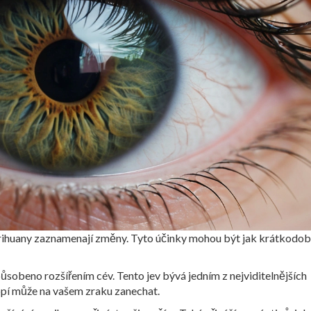
 marihuany zaznamenají změny. Tyto účinky mohou být jak krátkodob
ůsobeno rozšířením cév. Tento jev bývá jedním z nejviditelnějších
nopí může na vašem zraku zanechat.