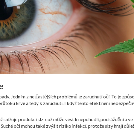
e
pady. Jedním z nejčastějších problémů je zarudnutí očí. To je způ
průtoku krve a tedy k zarudnutí. I když tento efekt není nebezpeč
ž snižuje produkci slz, což může vést k nepohodlí, podráždění a ve
Suché oči mohou také zvýšit riziko infekcí, protože slzy hrají důle