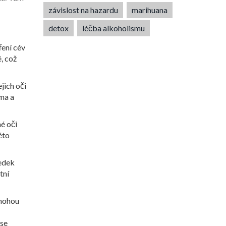
závislost na hazardu
marihuana
detox
léčba alkoholismu
ření cév
, což
jich oči
ima a
hé oči
éto
ledek
tní
 mohou
 se