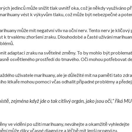
rých jedinců může snížit tlak uvnitř oka, což je někdy využíváno př
 marihuany vést k výkyvům tlaku, což může být nebezpečné a pote
ihuany může mít negatvní vliv na oční nerv. Tento nerv je klíčový 
t k trvalému zhoršení zraku. Dlouhodobé a časté užívání marihua
oblémů.
livnit adaptaci zraku na světelné změny. To by mohlo být problema
 z jasně osvětleného prostředí do tmavého. Oči mohou potřebovat de
dého uživatele marihuany, ale je důležité mít na paměti tato zdr
čního lékaře mohou pomoci včas odhalit případné problémy a předej
tě, zejména když jde o tak citlivý orgán, jako jsou oči,“ říká MU
ny ve vidění po užití marihuany, neváhejte a okamžitě vyhledejte
ní může díky včasné diagnóze a léčbě mít lepší prognózu.