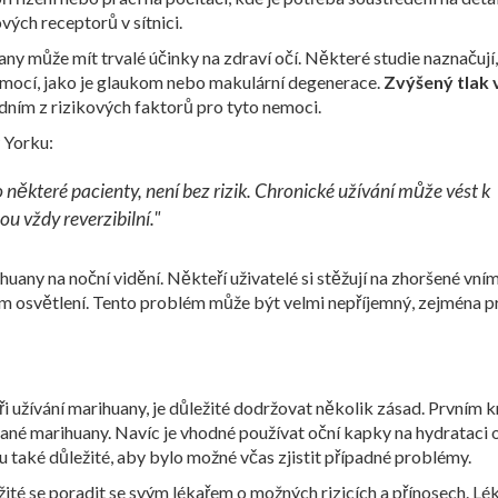
ých receptorů v sítnici.
ny může mít trvalé účinky na zdraví očí. Některé studie naznačují,
emocí, jako je glaukom nebo makulární degenerace.
Zvýšený tlak 
dním z rizikových faktorů pro tyto nemoci.
w Yorku:
některé pacienty, není bez rizik. Chronické užívání může vést k
 vždy reverzibilní."
huany na noční vidění. Někteří uživatelé si stěžují na zhoršené vní
 osvětlení. Tento problém může být velmi nepříjemný, zejména pr
i užívání marihuany, je důležité dodržovat několik zásad. Prvním
né marihuany. Navíc je vhodné používat oční kapky na hydrataci o
u také důležité, aby bylo možné včas zjistit případné problémy.
žité se poradit se svým lékařem o možných rizicích a přínosech. Lé