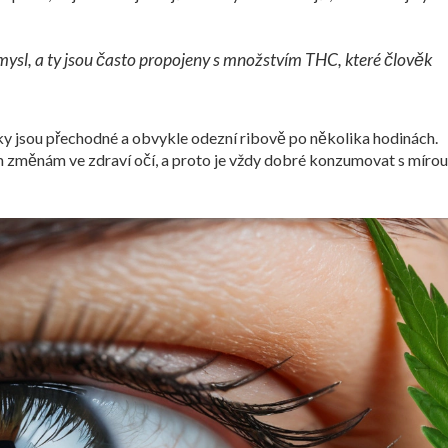
mysl, a ty jsou často propojeny s množstvím THC, které člověk
aky jsou přechodné a obvykle odezní ribově po několika hodinách.
změnám ve zdraví očí, a proto je vždy dobré konzumovat s mírou 