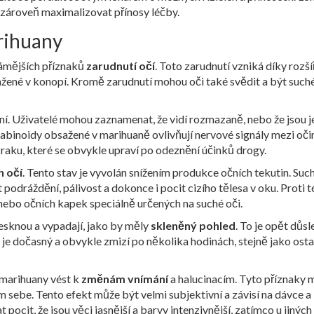
 zároveň maximalizovat přínosy léčby.
arihuany
známějších příznaků
zarudnutí očí
. Toto zarudnutí vzniká díky rozší
sažené v konopí. Kromě zarudnutí mohou oči také svědit a být suché
ní. Uživatelé mohou zaznamenat, že vidí rozmazaně, nebo že jsou je
 kanabinoidy obsažené v marihuaně ovlivňují nervové signály mezi oč
ku, které se obvykle upraví po odeznění účinků drogy.
h očí
. Tento stav je vyvolán snížením produkce očních tekutin. Suc
dráždění, pálivost a dokonce i pocit cizího tělesa v oku. Proti t
ebo očních kapek speciálně určených na suché oči.
esknou a vypadají, jako by měly
skleněný pohled
. To je opět důs
 je dočasný a obvykle zmizí po několika hodinách, stejně jako osta
 marihuany vést k
změnám vnímání
a halucinacím. Tyto příznaky
em sebe. Tento efekt může být velmi subjektivní a závisí na dávce a
pocit, že jsou věci jasnější a barvy intenzivnější, zatímco u jiných