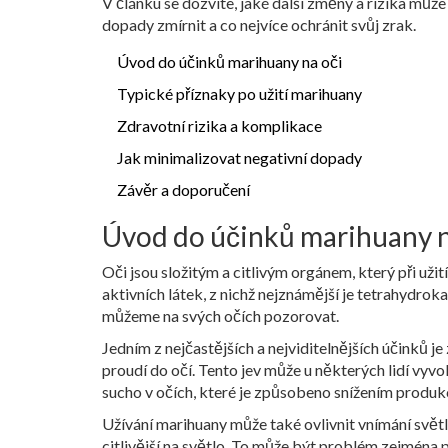
V článku se dozvíte, jaké další změny a rizika může
dopady zmírnit a co nejvíce ochránit svůj zrak.
Úvod do účinků marihuany na oči
Typické příznaky po užití marihuany
Zdravotní rizika a komplikace
Jak minimalizovat negativní dopady
Závěr a doporučení
Úvod do účinků marihuany n
Oči jsou složitým a citlivým orgánem, který při uži
aktivních látek, z nichž nejznámější je tetrahydr
můžeme na svých očích pozorovat.
Jedním z nejčastějších a nejviditelnějších účinků je
proudí do očí. Tento jev může u některých lidí vy
sucho v očích, které je způsobeno snížením produk
Užívání marihuany může také ovlivnit vnímání světla 
citlivější na světlo. To může být problém zejména př