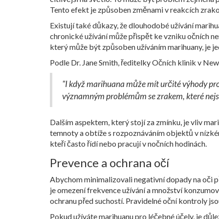
Tento efekt je způsoben změnami v reakcích zrakov
Existují také důkazy, že dlouhodobé užívání marihua
chronické užívání může přispět ke vzniku očních n
který může být způsoben užíváním marihuany, je je
Podle Dr. Jane Smith, ředitelky Očních klinik v Ne
"I když marihuana může mít určité výhody pro 
významným problémům se zrakem, které nejsou
Dalším aspektem, který stojí za zmínku, je vliv mari
temnoty a obtíže s rozpoznáváním objektů v nízkém
kteří často řídí nebo pracují v nočních hodinách.
Prevence a ochrana očí
Abychom minimalizovali negativní dopady na oči př
je omezení frekvence užívání a množství konzumova
ochranu před suchostí. Pravidelné oční kontroly jso
Pokud užíváte marihuanu pro léčebné účely, je důle