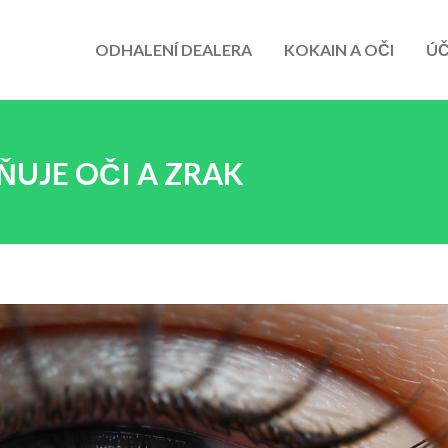
ODHALENÍ DEALERA
KOKAIN A OČI
ÚČ
ŇUJE OČI A ZRAK