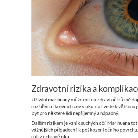
Zdravotní rizika a komplikac
Užívání marihuany může mít na zdraví očí různé do
rozšířením krevních cév v oku, což vede k většímu 
být pro některé lidi nepříjemný a nápadný.
Dalším rizikem je vznik suchých očí. Marihuana toti
vážnějších případech i k poškození očního povrchu. 
roli v ochraně oka.