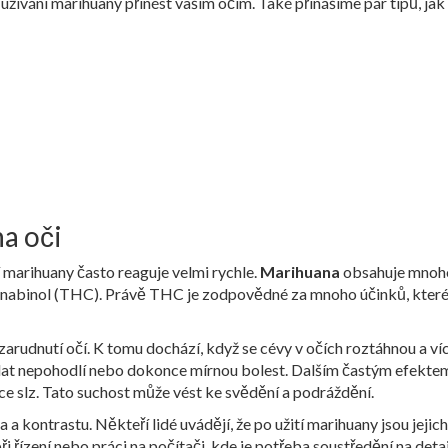
 užívání marihuany přinést vašim očím. Také přinášíme pár tipů, jak
a oči
tí marihuany často reaguje velmi rychle.
Marihuana
obsahuje mnoh
okanabinol (THC). Právě THC je zodpovědné za mnoho účinků, kter
 zarudnutí očí. K tomu dochází, když se cévy v očích roztáhnou a ví
volat nepohodlí nebo dokonce mírnou bolest. Dalším častým efektem
ce slz. Tato suchost může vést ke svědění a podráždění.
a kontrastu. Někteří lidé uvádějí, že po užití marihuany jsou jejich
i řízení nebo práci na počítači, kde je potřeba soustředění na detai