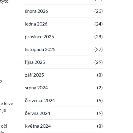
 tyto
února 2026
(23)
ledna 2026
(24)
prosince 2025
(28)
listopadu 2025
(27)
října 2025
(29)
září 2025
(8)
o
é
srpna 2024
(2)
července 2024
(9)
ce krve
 je
června 2024
(9)
května 2024
(8)
 oči
ly.