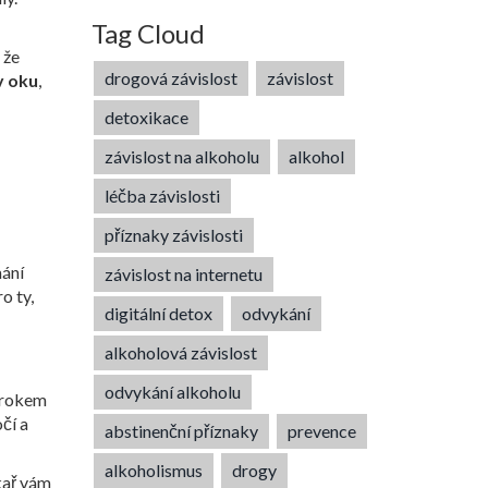
Tag Cloud
 že
drogová závislost
závislost
v oku
,
detoxikace
závislost na alkoholu
alkohol
léčba závislosti
příznaky závislosti
mání
závislost na internetu
o ty,
digitální detox
odvykání
alkoholová závislost
odvykání alkoholu
 krokem
čí a
abstinenční příznaky
prevence
alkoholismus
drogy
kař vám