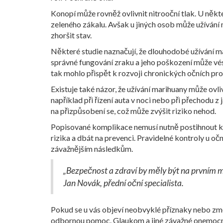
Konopí může rovněž ovlivnit nitrooční tlak. U někte
zeleného zákalu. Avšak u jiných osob může užívání
zhoršit stav.
Některé studie naznačují, že dlouhodobé užívání mar
správné fungování zraku a jeho poškození může vés
tak mohlo přispět k rozvoji chronických očních pr
Existuje také názor, že užívání marihuany může ov
například při řízení auta v noci nebo při přechodu
na přizpůsobení se, což může zvýšit riziko nehod.
Popisované komplikace nemusí nutně postihnout kaž
rizika a dbát na prevenci. Pravidelné kontroly u o
závažnějším následkům.
„Bezpečnost a zdraví by měly být na prvním mís
Jan Novák, přední oční specialista.
Pokud se u vás objeví neobvyklé příznaky nebo změ
odbornou pomoc. Glaukom a jiné závažné onemocně