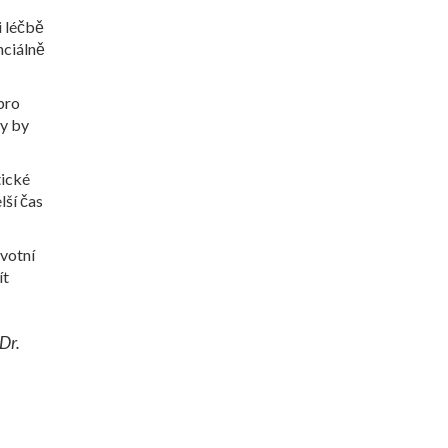
i léčbě
nciálně
pro
ny by
tické
lší čas
avotní
ít
Dr.