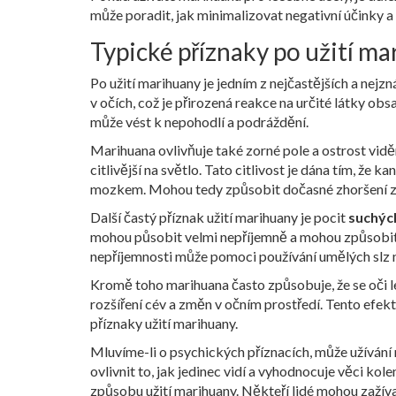
může poradit, jak minimalizovat negativní účinky a
Typické příznaky po užití m
Po užití marihuany je jedním z nejčastějších a nej
v očích, což je přirozená reakce na určité látky ob
může vést k nepohodlí a podráždění.
Marihuana ovlivňuje také zorné pole a ostrost vidě
citlivější na světlo. Tato citlivost je dána tím, že
mozkem. Mohou tedy způsobit dočasné zhoršení zra
Další častý příznak užití marihuany je pocit
suchýc
mohou působit velmi nepříjemně a mohou způsobit po
nepříjemnosti může pomoci používání umělých slz n
Kromě toho marihuana často způsobuje, že se oči l
rozšíření cév a změn v očním prostředí. Tento efekt
příznaky užití marihuany.
Mluvíme-li o psychických příznacích, může užívání
ovlivnit to, jak jedinec vidí a vyhodnocuje věci kol
způsobu užití marihuany. Někteří lidé mohou zažívat 