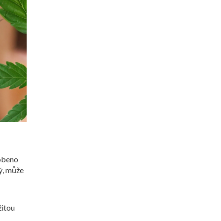
sobeno
ný, může
žitou