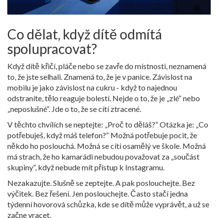
Co dělat, když dítě odmítá
spolupracovat?
Když dítě křičí, pláče nebo se zavře do místnosti, neznamená
to, že jste selhali. Znamená to, že je v panice. Závislost na
mobilu je jako závislost na cukru - když to najednou
odstraníte, tělo reaguje bolestí. Nejde o to, že je „zlé“ nebo
„neposlušné“. Jde o to, že se cítí ztracené.
V těchto chvílích se neptejte: „Proč to děláš?“ Otázka je: „Co
potřebuješ, když máš telefon?“ Možná potřebuje pocit, že
někdo ho poslouchá. Možná se cítí osamělý ve škole. Možná
má strach, že ho kamarádi nebudou považovat za „součást
skupiny“, když nebude mít přístup k Instagramu.
Nezakazujte. Slušně se zeptejte. A pak poslouchejte. Bez
výčitek. Bez řešení. Jen poslouchejte. Často stačí jedna
týdenní hovorová schůzka, kde se dítě může vyprávět, a už se
začne vracet.