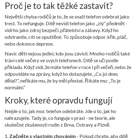
Proč je to tak těžké zastavit?
Největší chyba rodičů je to, že se snaží telefon odebrat jako
trest. To nefunguje. Dítě nevidí telefon jako „zlý“ předmět -
vidí ho jako zdroj bezpečí, přátelství a zábavy. Když ho
odstraníte, cítí se opuštěné. To způsobuje odpor, křik, pláč,
nebo dokonce deprese.
Navíc děti nejsou jediní, kdo jsou závislí. Mnoho rodičů také
tráví celé večery ve svých telefonech. Dítě se učí podle
příkladu. Když vidí, že máte telefon v ruce i při večeři, nebo že
odpovídáte na zprávy, když ho dotazujete, „Co jsi dnes
dělal?“, neříkáte mu, že by měl přestat. Říkáte mu: „To je
normální.“
Kroky, které opravdu fungují
Nejde o to, jak moc telefon odebíráte. Jde o to, jak ho
nahrazujete. Tady je, co funguje v praxi - ne teorie, ale
skutečné zkušenosti rodin z Brna, Ostravy a Plzně.
Začněte s vlastním chováním
- Pokud chcete, aby dítě