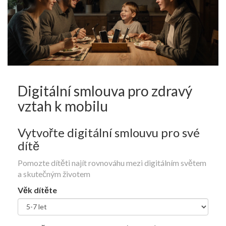
Digitální smlouva pro zdravý
vztah k mobilu
Vytvořte digitální smlouvu pro své
dítě
Pomozte dítěti najít rovnováhu mezi digitálním světem
a skutečným životem
Věk dítěte