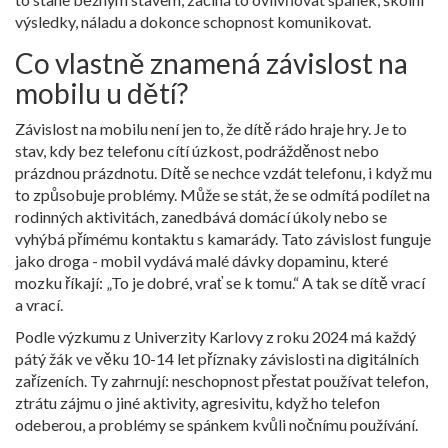
výsledky, náladu a dokonce schopnost komunikovat.
Co vlastně znamená závislost na
mobilu u dětí?
Závislost na mobilu není jen to, že dítě rádo hraje hry. Je to
stav, kdy bez telefonu cítí úzkost, podrážděnost nebo
prázdnou prázdnotu. Dítě se nechce vzdát telefonu, i když mu
to způsobuje problémy. Může se stát, že se odmítá podílet na
rodinných aktivitách, zanedbává domácí úkoly nebo se
vyhýbá přímému kontaktu s kamarády. Tato závislost funguje
jako droga - mobil vydává malé dávky dopaminu, které
mozku říkají: „To je dobré, vrať se k tomu.“ A tak se dítě vrací
a vrací.
Podle výzkumu z Univerzity Karlovy z roku 2024 má každý
pátý žák ve věku 10-14 let příznaky závislosti na digitálních
zařízeních. Ty zahrnují: neschopnost přestat používat telefon,
ztrátu zájmu o jiné aktivity, agresivitu, když ho telefon
odeberou, a problémy se spánkem kvůli nočnímu používání.