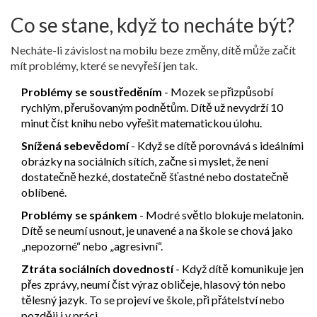
Co se stane, když to necháte být?
Necháte-li závislost na mobilu beze změny, dítě může začít
mít problémy, které se nevyřeší jen tak.
Problémy se soustředěním
- Mozek se přizpůsobí
rychlým, přerušovaným podnětům. Dítě už nevydrží 10
minut číst knihu nebo vyřešit matematickou úlohu.
Snížená sebevědomí
- Když se dítě porovnává s ideálními
obrázky na sociálních sítích, začne si myslet, že není
dostatečně hezké, dostatečně šťastné nebo dostatečně
oblíbené.
Problémy se spánkem
- Modré světlo blokuje melatonin.
Dítě se neumí usnout, je unavené a na škole se chová jako
„nepozorné“ nebo „agresivní“.
Ztráta sociálních dovedností
- Když dítě komunikuje jen
přes zprávy, neumí číst výraz obličeje, hlasový tón nebo
tělesný jazyk. To se projeví ve škole, při přátelství nebo
později i v práci.