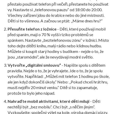
přestalo používat telefon při večeři, přestanete ho používat
vy. Nastavte si „telefonovou pauzu“ od 18:00 do 20:00.
Všechny zařízení jdou do krabice nebo do jiné místnosti.
Děti si to všimnou. A začnou se ptát: „Máme dnes hru?“
Přesuňte telefon z ložnice
- Děti, které používají mobil
před spaním, mají o 70 % vyšší riziko problémů se
spánkem. Nastavte „beztelefonovou zónu“ v ložnici. Místo
toho dejte dítěti knihu, malý rádio nebo klidnou hudbu.
Můžete si koupit starý hodiny s budíkem - nejde o to, že
jsou „staromódní“, ale že nevydávají modré světlo.
Vytvořte „digitální smlouvu“
- Napište spolu s dítětem
pravidla. Nejde o to, že je vyhrajete. Jde o to, že je spolu
vytvoříte. Například: „Můžeš mít telefon 1 hodinu po škole,
ale jen když dokončíš úkoly.“ Nebo: „Pokud chceš hrát hru,
musíš nejdřív 20 minut venku.“ Dítě si to zapamatuje,
protože to bylo jeho nápad.
Nahraďte mobil aktivitami, které děti milují
- Děti
nechtějí být „bez mobilu“. Chcí být „s něčím jiným“.
Vyzkoušejte: společný výlet na kole, výroba domácí pizzy,