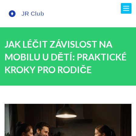
JAK LÉČIT ZÁVISLOST NA
MOBILU U DĚTÍ: PRAKTICKÉ
KROKY PRO RODIČE