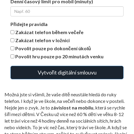
Denní časový limit pro mobil (minuty)
Přidejte pravidla
Zakázat telefon během večeře
Zakázat telefon v ložnici
Povolit pouze po dokončení úkolů
Povolit hru pouze po 20 minutách venku
Vytvořit digitální smlouvu
Možná jste si všimli, že vaše dítě neustále hledá do ruky
telefon. I když je ve škole, na večeři nebo dokonce v posteli.
Nejde jen o zvyk. Je to
závislost na mobilu
, která se rychle
šíří mezi dětmi. V Česku už více než 60 % dětí ve věku 8-12
let tráví více než 4 hodiny denně na sociálních sítích, hrách
nebo videích. To je víc než čas, který tráví ve škole. A když se
to stane běžným stavem, začíná to ovlivňovat spánek, školní