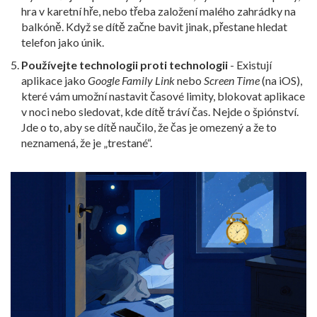
hra v karetní hře, nebo třeba založení malého zahrádky na
balkóně. Když se dítě začne bavit jinak, přestane hledat
telefon jako únik.
Používejte technologii proti technologii
- Existují
aplikace jako
Google Family Link
nebo
Screen Time
(na iOS),
které vám umožní nastavit časové limity, blokovat aplikace
v noci nebo sledovat, kde dítě tráví čas. Nejde o špiónství.
Jde o to, aby se dítě naučilo, že čas je omezený a že to
neznamená, že je „trestané“.