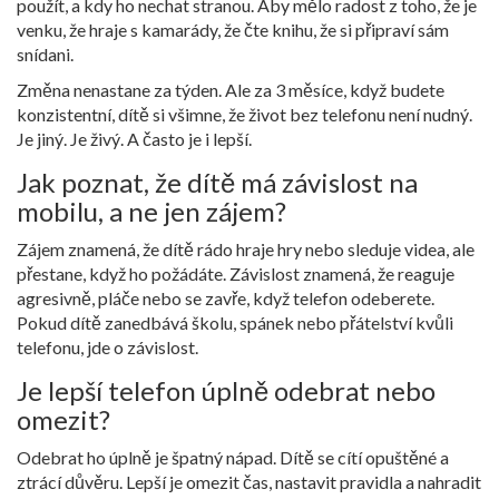
použít, a kdy ho nechat stranou. Aby mělo radost z toho, že je
venku, že hraje s kamarády, že čte knihu, že si připraví sám
snídani.
Změna nenastane za týden. Ale za 3 měsíce, když budete
konzistentní, dítě si všimne, že život bez telefonu není nudný.
Je jiný. Je živý. A často je i lepší.
Jak poznat, že dítě má závislost na
mobilu, a ne jen zájem?
Zájem znamená, že dítě rádo hraje hry nebo sleduje videa, ale
přestane, když ho požádáte. Závislost znamená, že reaguje
agresivně, pláče nebo se zavře, když telefon odeberete.
Pokud dítě zanedbává školu, spánek nebo přátelství kvůli
telefonu, jde o závislost.
Je lepší telefon úplně odebrat nebo
omezit?
Odebrat ho úplně je špatný nápad. Dítě se cítí opuštěné a
ztrácí důvěru. Lepší je omezit čas, nastavit pravidla a nahradit