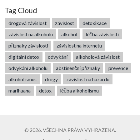
Tag Cloud
drogová závislost
závislost
detoxikace
závislost na alkoholu
alkohol
léčba závislosti
příznaky závislosti
závislost na internetu
digitální detox
odvykání
alkoholová závislost
odvykání alkoholu
abstinenční příznaky
prevence
alkoholismus
drogy
závislost na hazardu
marihuana
detox
léčba alkoholismu
© 2026. VŠECHNA PRÁVA VYHRAZENA.