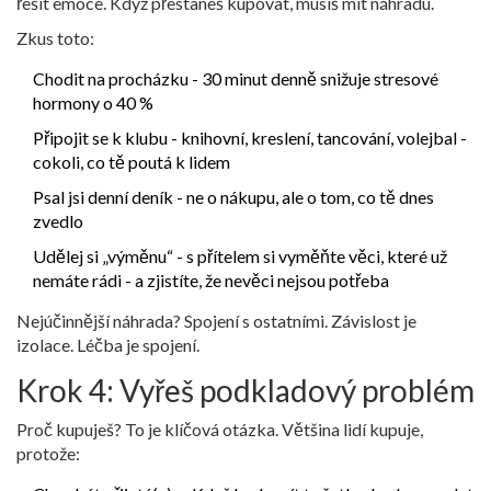
řešit emoce. Když přestaneš kupovat, musíš mít náhradu.
Zkus toto:
Chodit na procházku - 30 minut denně snižuje stresové
hormony o 40 %
Připojit se k klubu - knihovní, kreslení, tancování, volejbal -
cokoli, co tě poutá k lidem
Psal jsi denní deník - ne o nákupu, ale o tom, co tě dnes
zvedlo
Udělej si „výměnu“ - s přítelem si vyměňte věci, které už
nemáte rádi - a zjistíte, že nevěci nejsou potřeba
Nejúčinnější náhrada? Spojení s ostatními. Závislost je
izolace. Léčba je spojení.
Krok 4: Vyřeš podkladový problém
Proč kupuješ? To je klíčová otázka. Většina lidí kupuje,
protože: