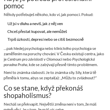
pomoc
Někdy potřebuješ někoho, kdo ví, jak pomoci. Pokud:
Už jsi v dluhu a nevíš, jak z něj ven
Chceš přestat kupovat, ale nemůžeš
Trpíš úzkostí, depresí nebo se cítíš bezmocně
…pak hledej psychologa nebo klinického psychologa se
zaměřením na poruchy chování. V Česku existují centra, jako
je
Centrum pro závislosti v Olomouci
nebo
Psychologická
poradna Praha
, kde se zabývají přesně tímto problémem.
Není to známka slabosti. Je to známka síly. Síly, která tě
přiměla k tomu, abys se zeptal(a): „Můžu to zvládnout?“
Co se stane, když překonáš
shopaholismus?
Necháš se překvapit. Největší změna není v tom, že máš
méně věcí. Je v tom, že máš víc sebe.