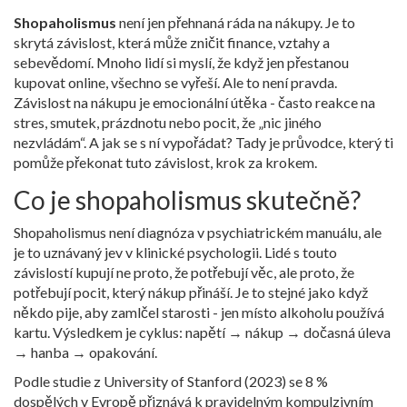
Shopaholismus
není jen přehnaná ráda na nákupy. Je to
skrytá závislost, která může zničit finance, vztahy a
sebevědomí. Mnoho lidí si myslí, že když jen přestanou
kupovat online, všechno se vyřeší. Ale to není pravda.
Závislost na nákupu je emocionální útěka - často reakce na
stres, smutek, prázdnotu nebo pocit, že „nic jiného
nezvládám“. A jak se s ní vypořádat? Tady je průvodce, který ti
pomůže překonat tuto závislost, krok za krokem.
Co je shopaholismus skutečně?
Shopaholismus není diagnóza v psychiatrickém manuálu, ale
je to uznávaný jev v klinické psychologii. Lidé s touto
závislostí kupují ne proto, že potřebují věc, ale proto, že
potřebují pocit, který nákup přináší. Je to stejné jako když
někdo pije, aby zamlčel starosti - jen místo alkoholu používá
kartu. Výsledkem je cyklus: napětí → nákup → dočasná úleva
→ hanba → opakování.
Podle studie z University of Stanford (2023) se 8 %
dospělých v Evropě přiznává k pravidelným kompulzivním