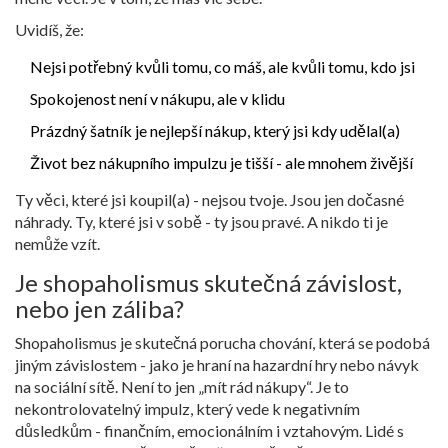
Uvidíš, že:
Nejsi potřebný kvůli tomu, co máš, ale kvůli tomu, kdo jsi
Spokojenost není v nákupu, ale v klidu
Prázdný šatník je nejlepší nákup, který jsi kdy udělal(a)
Život bez nákupního impulzu je tišší - ale mnohem živější
Ty věci, které jsi koupil(a) - nejsou tvoje. Jsou jen dočasné
náhrady. Ty, které jsi v sobě - ty jsou pravé. A nikdo ti je
nemůže vzít.
Je shopaholismus skutečná závislost,
nebo jen záliba?
Shopaholismus je skutečná porucha chování, která se podobá
jiným závislostem - jako je hraní na hazardní hry nebo návyk
na sociální sítě. Není to jen „mít rád nákupy“. Je to
nekontrolovatelný impulz, který vede k negativním
důsledkům - finančním, emocionálním i vztahovým. Lidé s