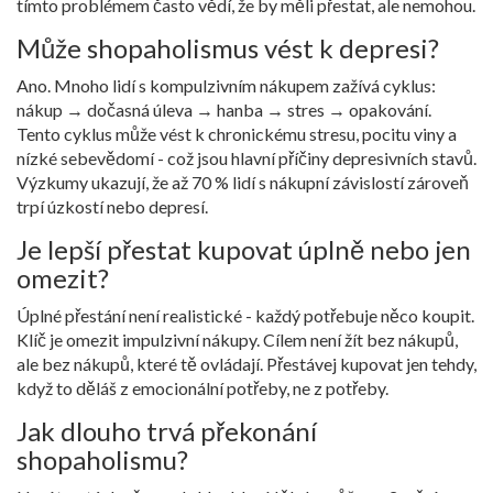
tímto problémem často vědí, že by měli přestat, ale nemohou.
Může shopaholismus vést k depresi?
Ano. Mnoho lidí s kompulzivním nákupem zažívá cyklus:
nákup → dočasná úleva → hanba → stres → opakování.
Tento cyklus může vést k chronickému stresu, pocitu viny a
nízké sebevědomí - což jsou hlavní příčiny depresivních stavů.
Výzkumy ukazují, že až 70 % lidí s nákupní závislostí zároveň
trpí úzkostí nebo depresí.
Je lepší přestat kupovat úplně nebo jen
omezit?
Úplné přestání není realistické - každý potřebuje něco koupit.
Klíč je omezit impulzivní nákupy. Cílem není žít bez nákupů,
ale bez nákupů, které tě ovládají. Přestávej kupovat jen tehdy,
když to děláš z emocionální potřeby, ne z potřeby.
Jak dlouho trvá překonání
shopaholismu?