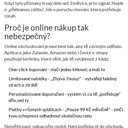
Když tyto příznaky trvají déle než 3 měsíce, je to signál. Nejde
o „přehnanou zálibu“. Jde o poruchu chování, která potřebuje
zásah.
Proč je online nákup tak
nebezpečný?
Online obchodování je navržené tak, aby tě závislým udělalo.
Aplikace jako Zalando, Amazon nebo i české e-shopy
používají techniky, které vědí, jak tě vytáhnout z klidu:
One-click kupování - stačí jedno kliknutí, a máš to
Limitované nabídky - „Zbývá 3 kusy!“ - vytvářejí falešný
strach o ztrátě
Personalizované doporučení - systém ví, co tě „potřebuje“
dřív, než ty
Platby v různých splátkách - „Pouze 99 Kč měsíčně“ - zničí
tvou schopnost odhadnout skutečnou cenu
Největší past: nákup přes mobil. Není potřeba jít do obchodu,