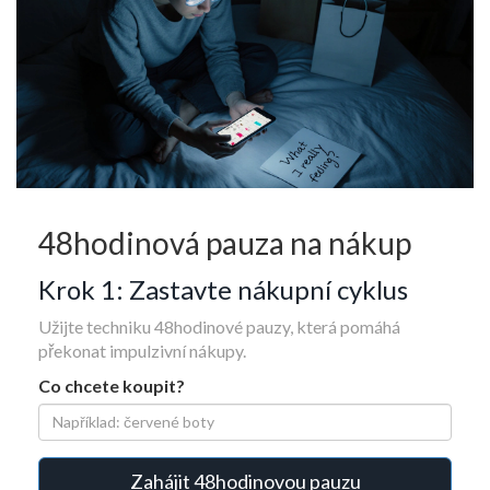
48hodinová pauza na nákup
Krok 1: Zastavte nákupní cyklus
Užijte techniku 48hodinové pauzy, která pomáhá
překonat impulzivní nákupy.
Co chcete koupit?
Zahájit 48hodinovou pauzu