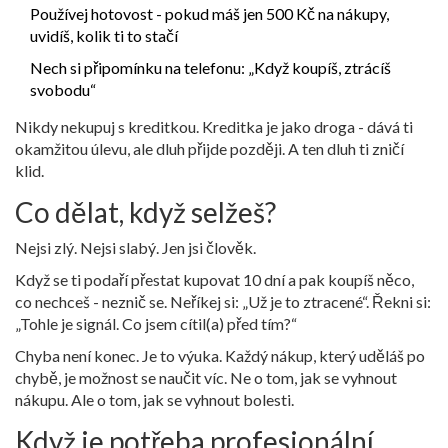
Používej hotovost - pokud máš jen 500 Kč na nákupy,
uvidíš, kolik ti to stačí
Nech si připomínku na telefonu: „Když koupíš, ztrácíš
svobodu“
Nikdy nekupuj s kreditkou. Kreditka je jako droga - dává ti
okamžitou úlevu, ale dluh přijde později. A ten dluh ti zničí
klid.
Co dělat, když selžeš?
Nejsi zlý. Nejsi slabý. Jen jsi člověk.
Když se ti podaří přestat kupovat 10 dní a pak koupíš něco,
co nechceš - neznič se. Neříkej si: „Už je to ztracené“. Řekni si:
„Tohle je signál. Co jsem cítil(a) před tím?“
Chyba není konec. Je to výuka. Každý nákup, který uděláš po
chybě, je možnost se naučit víc. Ne o tom, jak se vyhnout
nákupu. Ale o tom, jak se vyhnout bolesti.
Když je potřeba profesionální