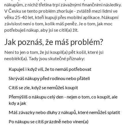
nákupům, z nichž třetina trpí závažnými finančními následky.
V Česku se tento problém zhoršuje - zvláště mezi lidmi ve
věku 25-40 let, kteří kupují přes mobilní aplikace. Nákupní
závislost není o tom, kolik máš peněz. Je o tom, jak moc
potřebuješ nákup, aby jsi se cítil(a) žít.
Jak poznáš, že máš problém?
Není to jen o tom, že jsi koupil(a) pět košil, které jsi
neoblékl(a). Tady jsou skutečné příznaky:
Kupuješ i když víš, že to nemáš potřebovat
Skrýváš nákupy před rodinou nebo přáteli
Cítíš se zle, když se nemůžeš koupit
Přemýšlíš o nákupu celý den - nejen o tom, co koupit, ale
kdy a jak
Máš závazky nebo dluhy z nákupů, které nemůžeš splatit
Po nákupu se cítíš prázdně nebo vinen(a)