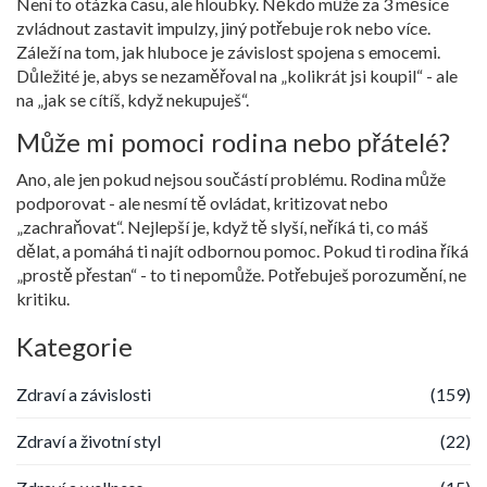
Není to otázka času, ale hloubky. Někdo může za 3 měsíce
zvládnout zastavit impulzy, jiný potřebuje rok nebo více.
Záleží na tom, jak hluboce je závislost spojena s emocemi.
Důležité je, abys se nezaměřoval na „kolikrát jsi koupil“ - ale
na „jak se cítíš, když nekupuješ“.
Může mi pomoci rodina nebo přátelé?
Ano, ale jen pokud nejsou součástí problému. Rodina může
podporovat - ale nesmí tě ovládat, kritizovat nebo
„zachraňovat“. Nejlepší je, když tě slyší, neříká ti, co máš
dělat, a pomáhá ti najít odbornou pomoc. Pokud ti rodina říká
„prostě přestan“ - to ti nepomůže. Potřebuješ porozumění, ne
kritiku.
Kategorie
Zdraví a závislosti
(159)
Zdraví a životní styl
(22)