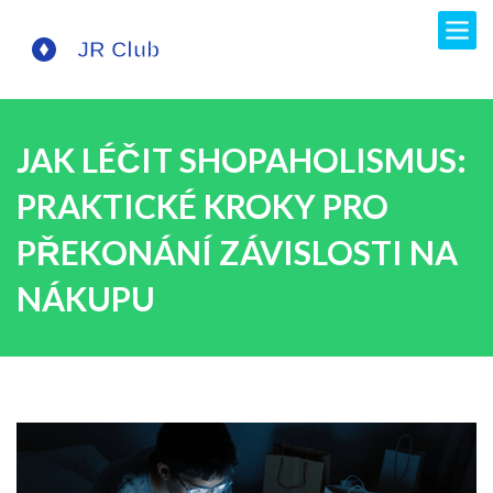
JAK LÉČIT SHOPAHOLISMUS:
PRAKTICKÉ KROKY PRO
PŘEKONÁNÍ ZÁVISLOSTI NA
NÁKUPU