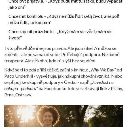
Chce být přijatý(a) - „Když budu mít tu šatku, budu vypadat
jako oni“
Chce mít kontrolu - „Když nemůžu řídit svůj život, alespoň
můžu řídit, co koupím“
Chce zaplnit prázdnotu - „Když mám víc věcí, mám víc
života“
Tyto přesvědčení nejsou pravda. Ale jsou silné. A můžou se
změnit - ale ne sama od sebe. Potřebuješ podporu. Ne nutně
terapeuta. Ale někoho, kdo tě slyší bez soudění.
Když se ti to zdá příliš těžké, začni s knihou: „
Why We Buy
“ od
Paco Underhill - vysvětluje, jak nákupní chování vzniká. Nebo
se připoj ke skupině podpory v Česku - např. „
Závislost na
nákupu - podpora
“ na Facebooku, kde se setkávají lidé z Prahy,
Brna, Ostravy.