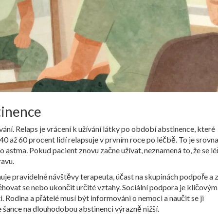
tinence
vání.
Relaps
je
vrácení k užívání látky po období abstinence, které
že 40 až 60 procent lidí relapsuje v prvním roce po léčbě. To je srovn
o astma. Pokud pacient znovu začne užívat, neznamená to, že se l
ravu.
rnuje pravidelné návštěvy terapeuta, účast na skupinách podpoře a
těhovat se nebo ukončit určité vztahy.
Sociální podpora
je
klíčovým
i
. Rodina a přátelé musí být informováni o nemoci a naučit se ji
 šance na dlouhodobou abstinenci výrazně nižší.