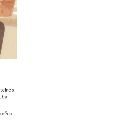
atelné s
éčba
 změnu