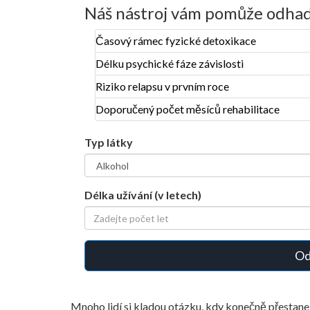
Náš nástroj vám pomůže odha
Časový rámec fyzické detoxikace
Délku psychické fáze závislosti
Riziko relapsu v prvním roce
Doporučený počet měsíců rehabilitace
Typ látky
Délka užívání (v letech)
Od
Mnoho lidí si kladou otázku, kdy konečně přestane b