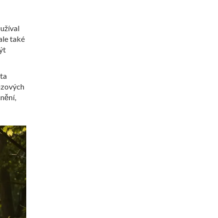
 užíval
ale také
ýt
ita
rizových
nění,