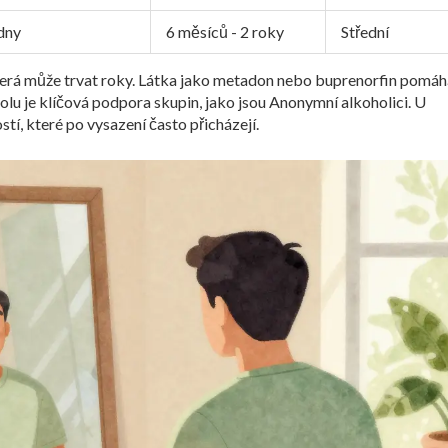
dny
6 měsíců - 2 roky
Střední
terá může trvat roky. Látka jako metadon nebo buprenorfin pomáh
oholu je klíčová podpora skupin, jako jsou Anonymní alkoholici. U
stí, které po vysazení často přicházejí.