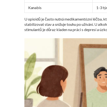
Kanabis
1-3 tý
U opioidů je často nutná medikamentózní léčba, k
stabilizovat stav a snižuje touhu po užívání. U alk
stimulantů je důraz kladen na práci s depresí a úzko