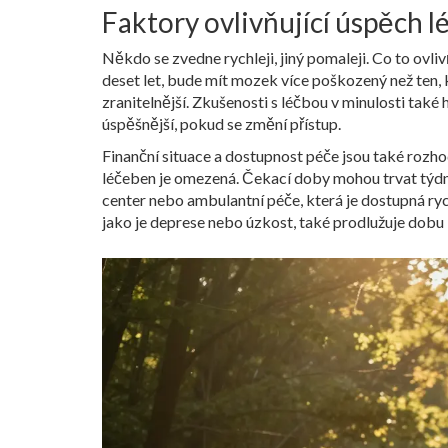
Faktory ovlivňující úspěch l
Někdo se zvedne rychleji, jiný pomaleji. Co to ovliv
deset let, bude mít mozek více poškozený než ten, k
zranitelnější. Zkušenosti s léčbou v minulosti také h
úspěšnější, pokud se změní přístup.
Finanční situace a dostupnost péče jsou také rozho
léčeben je omezená. Čekací doby mohou trvat týdny.
center nebo ambulantní péče, která je dostupná ry
jako je deprese nebo úzkost, také prodlužuje dobu l