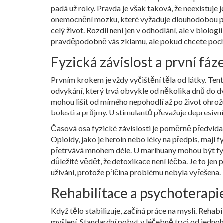
padá už roky. Pravda je však taková, že neexistuje 
onemocnění mozku, které vyžaduje dlouhodobou pé
celý život. Rozdíl není jen v odhodlání, ale v biolo
pravděpodobně vás zklamu, ale pokud chcete pocho
Fyzická závislost a první fá
Prvním krokem je vždy vyčištění těla od látky. Te
odvykání, který trvá obvykle od několika dnů do 
mohou lišit od mírného nepohodlí až po život ohrožu
bolesti a průjmy. U stimulantů převažuje depresivní
Časová osa fyzické závislosti je poměrně předvídate
Opioidy, jako je heroin nebo léky na předpis, mají 
přetrvává mnohem déle. U marihuany mohou být fyzic
důležité vědět, že detoxikace není léčba. Je to jen 
užívání, protože příčina problému nebyla vyřešena.
Rehabilitace a psychoterapi
Když tělo stabilizuje, začíná práce na mysli.
Rehabi
myšlení
. Standardní pobyt v léčebně trvá od jedno