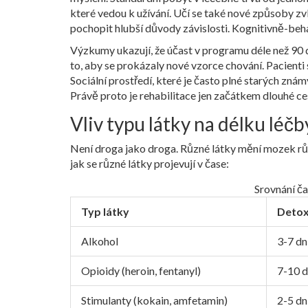
které vedou k užívání. Učí se také nové způsoby zv
pochopit hlubší důvody závislosti
. Kognitivně-beha
Výzkumy ukazují, že účast v programu déle než 90 
to, aby se prokázaly nové vzorce chování. Pacienti 
Sociální prostředí, které je často plné starých zná
Právě proto je rehabilitace jen začátkem dlouhé ce
Vliv typu látky na délku léčb
Není droga jako droga. Různé látky mění mozek růz
jak se různé látky projevují v čase:
Srovnání ča
Typ látky
Detox 
Alkohol
3-7 dn
Opioidy (heroin, fentanyl)
7-10 d
Stimulanty (kokain, amfetamin)
2-5 dn