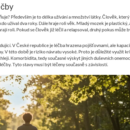
éčby
ňuje? Především je to délka užívání a množství látky. Člověk, který
do užíval dva roky. Dále hraje roli věk. Mladý mozek je plastický, 
rají roli. Pokud se člověk již léčil a relapsoval, druhý pokus může b
dující. V České republice je léčba hrazena pojišťovnami, ale kapac
 V této době je riziko návratu vysoké. Proto je důležité využít k
chleji. Komorbidita, tedy současné výskyt jiných duševních onemoc
éčby. Tyto stavy musí být léčeny současně s závislostí.