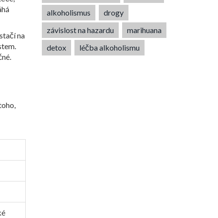
áhá
alkoholismus
drogy
závislost na hazardu
marihuana
stačí na
stem.
detox
léčba alkoholismu
čné.
toho,
ké