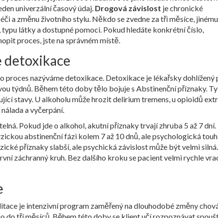
jeden univerzální časový údaj.
Drogová závislost
je
chronické
či a změnu životního stylu
. Někdo se zvedne za tři měsíce, jinému
gii, typu látky a dostupné pomoci. Pokud hledáte konkrétní číslo,
pit proces, jste na správném místě.
ze detoxikace
nto proces nazýváme detoxikace.
Detoxikace
je
lékařsky dohlížený
dvou týdnů
. Během této doby tělo bojuje s
Abstinenční příznaky
. Ty
jící stavy. U alkoholu může hrozit delirium tremens, u opioidů ext
 nálada a vyčerpání.
lná. Pokud jde o alkohol, akutní příznaky trvají zhruba 5 až 7 dní.
fyzickou abstinenční fázi kolem 7 až 10 dnů, ale psychologická tou
ké příznaky slabší, ale psychická závislost může být velmi silná.
první záchranný kruh. Bez dalšího kroku se pacient velmi rychle vra
e
litace
je
intenzivní program zaměřený na dlouhodobé změny chová
ho do tří měsíců. Během této doby se klient učí rozpoznávat spouš