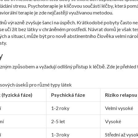
ládání stresu.
Psychoterapie
je
klíčovou součástí léčby, která pom
viorální terapie je zde nejčastěji využívanou metodou.
dnů výrazně zvyšuje šanci na úspěch. Krátkodobé pobyty často ne
se učí žít bez látky v chráněném prostředí. Návrat domů je však te
mých a situací, může být pro nově abstinentního člověka velmi náro
sty.
y
ným způsobem a vyžadují odlišný přístup k léčbě. Zde je přehled 
sových úseků pro různé typy látek
(fyzická fáze)
Psychická fáze
Riziko relapsu
í
1-2 roky
Velmi vysoké
ní
2-5 let
Vysoké
í
1-3 roky
Střední až vyso