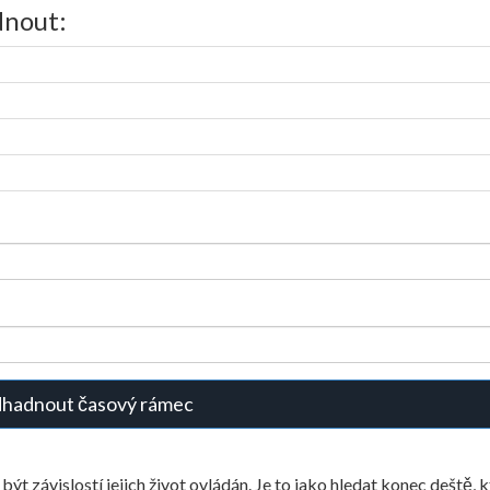
dnout:
hadnout časový rámec
ýt závislostí jejich život ovládán. Je to jako hledat konec deště, 