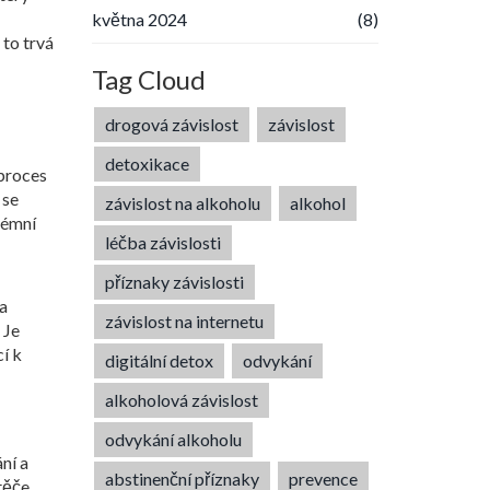
května 2024
(8)
 to trvá
Tag Cloud
drogová závislost
závislost
detoxikace
 proces
 se
závislost na alkoholu
alkohol
rémní
léčba závislosti
příznaky závislosti
ha
závislost na internetu
 Je
cí k
digitální detox
odvykání
alkoholová závislost
odvykání alkoholu
ní a
abstinenční příznaky
prevence
těče,