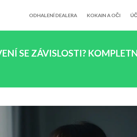
ODHALENÍ DEALERA
KOKAIN A OČI
ÚČ
ENÍ SE ZÁVISLOSTI? KOMPLETN