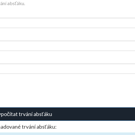
ání absťáku.
počítat trvání absťáku
adované trvání absťáku: