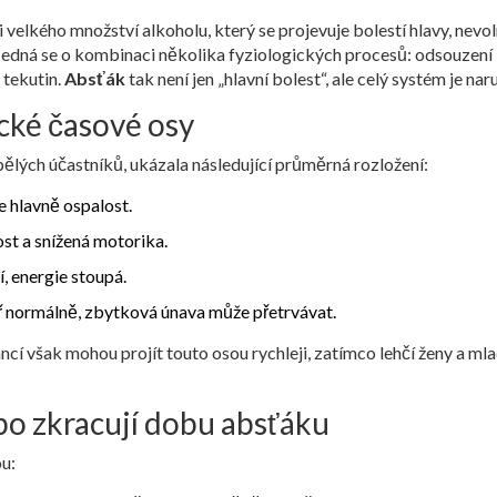
velkého množství alkoholu, který se projevuje bolestí hlavy, nevol
 Jedná se o kombinaci několika fyziologických procesů: odsouzení
 tekutin.
Absťák
tak není jen „hlavní bolest“, ale celý systém je nar
ické časové osy
ělých účastníků, ukázala následující průměrná rozložení:
e hlavně ospalost.
ost a snížená motorika.
, energie stoupá.
měř normálně, zbytková únava může přetrvávat.
ancí však mohou projít touto osou rychleji, zatímco lehčí ženy a mla
ebo zkracují dobu absťáku
ou: