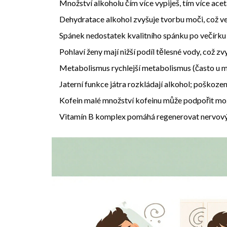
Množství alkoholu
čím více vypiješ, tím více ace
Dehydratace
alkohol zvyšuje tvorbu moči, což v
Spánek
nedostatek kvalitního spánku po večírk
Pohlaví
ženy mají nižší podíl tělesné vody, což z
Metabolismus
rychlejší metabolismus (často u
Jaterní funkce
játra rozkládají alkohol; poškozen
Kofein
malé množství kofeinu může podpořit mozk
Vitamín B komplex
pomáhá regenerovat nervový