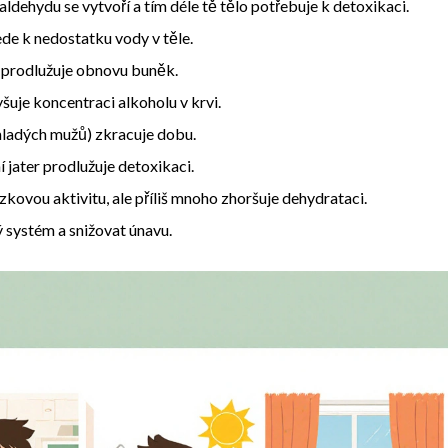
taldehydu se vytvoří a tím déle tě tělo potřebuje k detoxikaci
.
ede k nedostatku vody v těle
.
u prodlužuje obnovu buněk
.
vyšuje koncentraci alkoholu v krvi
.
 mladých mužů) zkracuje dobu
.
í jater prodlužuje detoxikaci
.
ovou aktivitu, ale příliš mnoho zhoršuje dehydrataci
.
 systém a snižovat únavu
.