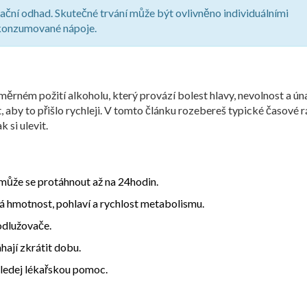
ační odhad. Skutečné trvání může být ovlivněno individuálními
 konzumované nápoje.
ěrném požití alkoholu, který provází bolest hlavy, nevolnost a ún
, aby to přišlo rychleji. V tomto článku rozebereš typické časové 
 si ulevit.
může se protáhnout až na 24hodin.
ná hmotnost, pohlaví a rychlost metabolismu.
odlužovače.
hají zkrátit dobu.
hledej lékařskou pomoc.