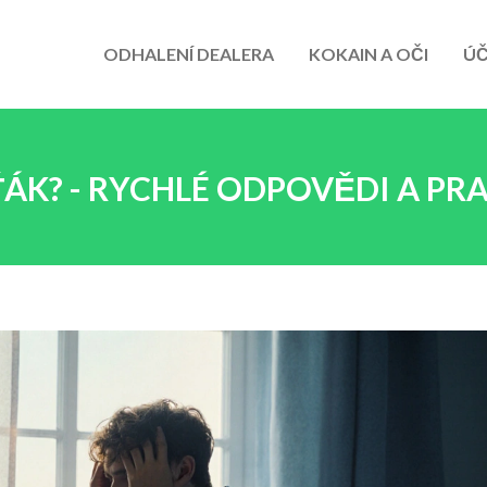
ODHALENÍ DEALERA
KOKAIN A OČI
ÚČ
ÁK? - RYCHLÉ ODPOVĚDI A PRA