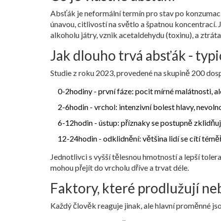
Absťák
je neformální termín pro stav po konzumaci 
únavou, citlivostí na světlo a špatnou koncentrací
.
alkoholu játry, vznik acetaldehydu (toxinu), a ztráta
Jak dlouho trvá absťák - typ
Studie z roku 2023, provedené na skupině 200 dosp
0-2hodiny - první fáze: pocit mírné malátnosti, al
2-6hodin - vrchol: intenzivní bolest hlavy, nevoln
6-12hodin - ústup: příznaky se postupně zklidňují
12-24hodin - odklidnění: většina lidí se cítí té
Jednotlivci s vyšší tělesnou hmotností a lepší toler
mohou přejít do vrcholu dříve a trvat déle.
Faktory, které prodlužují n
Každý člověk reaguje jinak, ale hlavní proměnné js