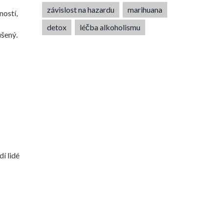
závislost na hazardu
marihuana
ností,
detox
léčba alkoholismu
ušený.
dí lidé