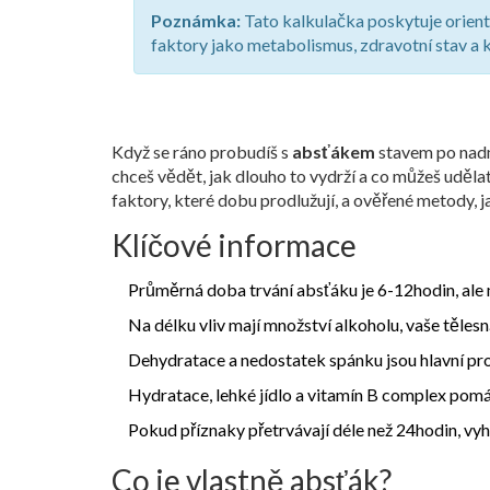
Poznámka:
Tato kalkulačka poskytuje orient
faktory jako metabolismus, zdravotní stav a
Když se ráno probudíš s
absťákem
stavem po nadm
chceš vědět, jak dlouho to vydrží a co můžeš udělat
faktory, které dobu prodlužují, a ověřené metody, jak
Klíčové informace
Průměrná doba trvání absťáku je 6-12hodin, ale 
Na délku vliv mají množství
alkoholu
, vaše těles
Dehydratace a nedostatek spánku jsou hlavní pr
Hydratace, lehké jídlo a vitamín B complex pomá
Pokud příznaky přetrvávají déle než 24hodin, vy
Co je vlastně absťák?