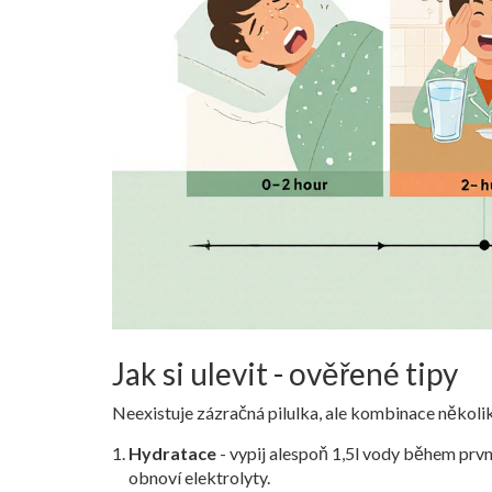
Jak si ulevit - ověřené tipy
Neexistuje zázračná pilulka, ale kombinace něko
Hydratace
- vypij alespoň 1,5l vody během první
obnoví elektrolyty.