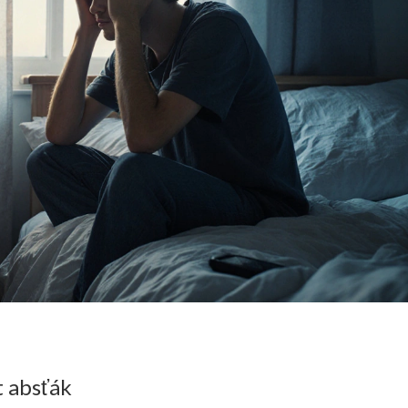
t absťák