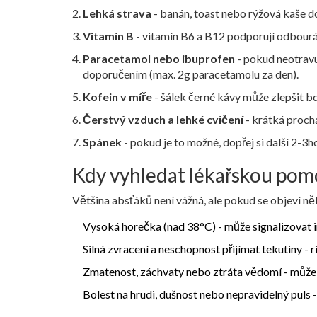
Lehká strava
- banán, toast nebo rýžová kaše do
Vitamín B
- vitamín B6 a B12 podporují odbourá
Paracetamol nebo ibuprofen
- pokud neotravu
doporučením (max. 2g paracetamolu za den).
Kofein v míře
- šálek černé kávy může zlepšit bd
Čerstvý vzduch a lehké cvičení
- krátká proch
Spánek
- pokud je to možné, dopřej si další 2-3
Kdy vyhledat lékařskou pom
Většina absťáků není vážná, ale pokud se objeví něk
Vysoká horečka (nad 38°C) - může signalizovat i
Silná zvracení a neschopnost přijímat tekutiny - 
Zmatenost, záchvaty nebo ztráta vědomí - může
Bolest na hrudi, dušnost nebo nepravidelný puls