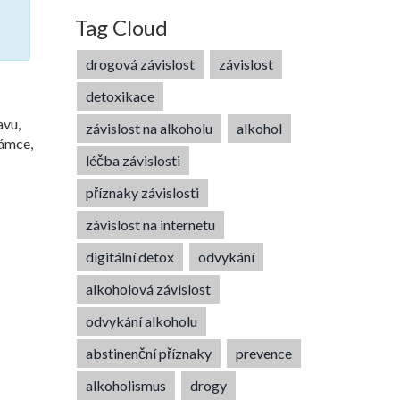
Tag Cloud
drogová závislost
závislost
detoxikace
avu
,
závislost na alkoholu
alkohol
rámce,
léčba závislosti
příznaky závislosti
závislost na internetu
digitální detox
odvykání
alkoholová závislost
odvykání alkoholu
abstinenční příznaky
prevence
alkoholismus
drogy