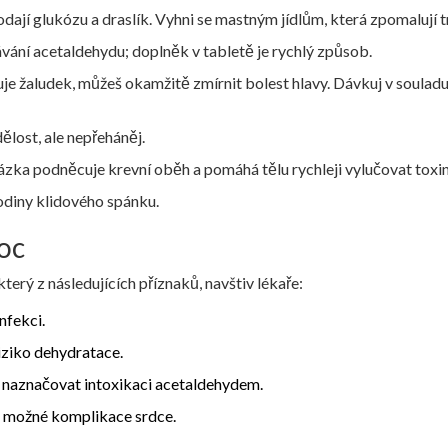
dají glukózu a draslík. Vyhni se mastným jídlům, která zpomalují t
vání acetaldehydu; doplněk v tabletě je rychlý způsob.
je žaludek, můžeš okamžitě zmírnit bolest hlavy. Dávkuj v souladu
ělost, ale nepřeháněj.
ázka podněcuje krevní oběh a pomáhá tělu rychleji vylučovat toxin
hodiny klidového spánku.
oc
terý z následujících příznaků, navštiv lékaře:
nfekci.
riziko dehydratace.
 naznačovat intoxikaci acetaldehydem.
 - možné komplikace srdce.