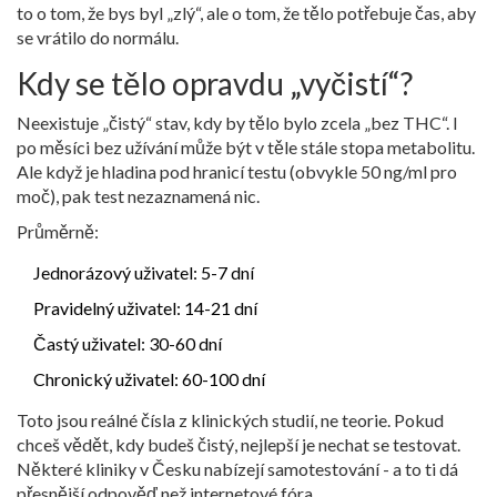
to o tom, že bys byl „zlý“, ale o tom, že tělo potřebuje čas, aby
se vrátilo do normálu.
Kdy se tělo opravdu „vyčistí“?
Neexistuje „čistý“ stav, kdy by tělo bylo zcela „bez THC“. I
po měsíci bez užívání může být v těle stále stopa metabolitu.
Ale když je hladina pod hranicí testu (obvykle 50 ng/ml pro
moč), pak test nezaznamená nic.
Průměrně:
Jednorázový uživatel: 5-7 dní
Pravidelný uživatel: 14-21 dní
Častý uživatel: 30-60 dní
Chronický uživatel: 60-100 dní
Toto jsou reálné čísla z klinických studií, ne teorie. Pokud
chceš vědět, kdy budeš čistý, nejlepší je nechat se testovat.
Některé kliniky v Česku nabízejí samotestování - a to ti dá
přesnější odpověď než internetové fóra.