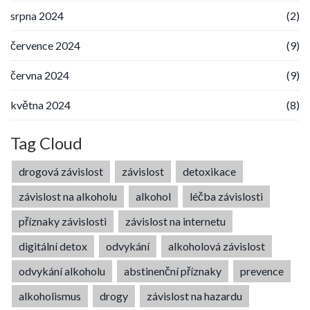
srpna 2024
(2)
července 2024
(9)
června 2024
(9)
května 2024
(8)
Tag Cloud
drogová závislost
závislost
detoxikace
závislost na alkoholu
alkohol
léčba závislosti
příznaky závislosti
závislost na internetu
digitální detox
odvykání
alkoholová závislost
odvykání alkoholu
abstinenční příznaky
prevence
alkoholismus
drogy
závislost na hazardu