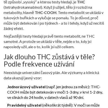
tě způsobí „vysoký“ a kterou testy hledají, je
THC
(tetrahydrokannabinol). Když ji užiješ, tělo ji rozloží na
metabolity, hlavně
THC-COOH
. Tento metabolit se ukládá v
tukových buňkách a vylučuje se pomalu. To je důvod, proč
může být detekován i po týdnech - a to i tehdy, když už necítíš
žádný efekt.
Nejčastější testy hledají právě tento metabolit, ne THC
samotné. A protože se ukládá v těle, nejde o to, kdy jsi
naposledy užil, ale o to, kolik jsi užil celkem.
Jak dlouho THC zůstává v těle?
Podle frekvence užívání
Neexistuje univerzální časový plán. Ale výzkumy a klinická
data ukazují jasný vzor:
Jednorázový uživatel
(např. jen jednou za měsíc): THC-
COOH může být detekován v moči 1-3 dny, v krvi 1-2 dny,
ve slinách do 24 hodin, v datech vlasů až 90 dní.
Pravidelný uživatel
(několikrát týdně): V moči se může