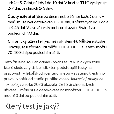
udržet 5-7 dní, někdy i do 10 dní. V krvi se THC vyskytuje
2-7 dní, ve slinách 1-3 dny.
Častý uživatel
(den za dnem, nebo téměř každý den): V
moči může být detekován 10-30 dní, u některých lidí i déle
než 45 dní. Vlasové testy mohou ukázat užívání i za
posledních 90 dní.
Chronický uživatel
(víc než rok, denně): Některé studie
ukazují, že u těchto lidí může THC-COOH zůstat v moči i
70-100 dní po posledním užití.
Tato čísla nejsou jen odhad - vycházejí z klinických studií,
které sledovaly tisíce lidí, kteří podstoupili testy na
pracovišti, v lékařských centerch nebo v systému trestního
práva. Například studie publikovaná v
Journal of Analytical
Toxicology
z roku 2023 ukázala, že 15 % chronických
uživatelů mělo stále detekovatelné množství THC-COOH v
moči 60 dní po posledním užití.
Který test je jaký?