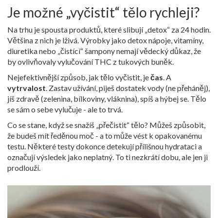
Je možné „vyčistit“ tělo rychleji?
Na trhu je spousta produktů, které slibují „detox“ za 24 hodin.
Většina z nich je lživá. Výrobky jako detox nápoje, vitamíny,
diuretika nebo „čistící“ šampony nemají vědecký důkaz, že
by ovlivňovaly vylučování THC z tukových buněk.
Nejefektivnější způsob, jak tělo vyčistit, je
čas
. A
vytrvalost
. Zastav užívání, piješ dostatek vody (ne přeháněj),
jíš zdravě (zelenina, bílkoviny, vláknina), spíš a hýbej se. Tělo
se sám o sebe vylučuje - ale to trvá.
Co se stane, když se snažíš „přečistit“ tělo? Můžeš způsobit,
že budeš mít ředěnou moč - a to může vést k opakovanému
testu. Některé testy dokonce detekují přílišnou hydrataci a
označují výsledek jako neplatný. To ti nezkrátí dobu, ale jen ji
prodlouží.