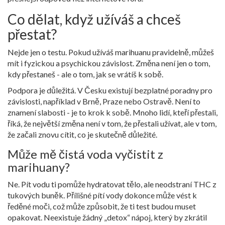
Co dělat, když užíváš a chceš
přestat?
Nejde jen o testu. Pokud užíváš marihuanu pravidelně, můžeš
mít i fyzickou a psychickou závislost. Změna není jen o tom,
kdy přestaneš - ale o tom, jak se vrátíš k sobě.
Podpora je důležitá. V Česku existují bezplatné poradny pro
závislosti, například v Brně, Praze nebo Ostravě. Není to
znamení slabosti - je to krok k sobě. Mnoho lidí, kteří přestali,
říká, že největší změna není v tom, že přestali užívat, ale v tom,
že začali znovu cítit, co je skutečně důležité.
Může mě čistá voda vyčistit z
marihuany?
Ne. Pít vodu ti pomůže hydratovat tělo, ale neodstraní THC z
tukových buněk. Přílišné pítí vody dokonce může vést k
ředěné moči, což může způsobit, že ti test budou muset
opakovat. Neexistuje žádný „detox“ nápoj, který by zkrátil