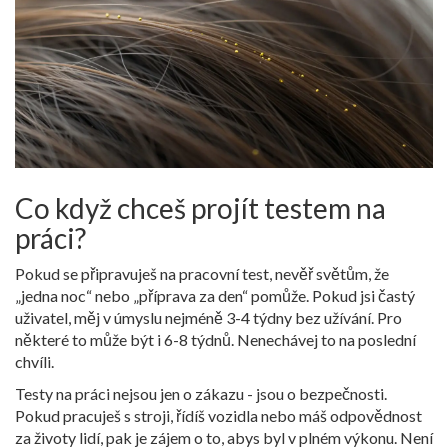
Co když chceš projít testem na
práci?
Pokud se připravuješ na pracovní test, nevěř světům, že
„jedna noc“ nebo „příprava za den“ pomůže. Pokud jsi častý
uživatel, měj v úmyslu nejméně 3-4 týdny bez užívání. Pro
některé to může být i 6-8 týdnů. Nenechávej to na poslední
chvíli.
Testy na práci nejsou jen o zákazu - jsou o bezpečnosti.
Pokud pracuješ s stroji, řídíš vozidla nebo máš odpovědnost
za životy lidí, pak je zájem o to, abys byl v plném výkonu. Není