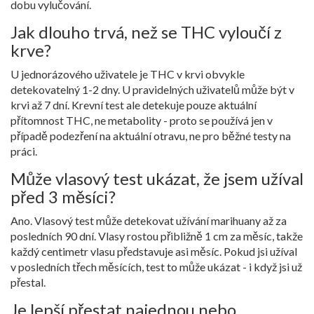
dobu vylučování.
Jak dlouho trvá, než se THC vyloučí z
krve?
U jednorázového uživatele je THC v krvi obvykle
detekovatelný 1-2 dny. U pravidelných uživatelů může být v
krvi až 7 dní. Krevní test ale detekuje pouze aktuální
přítomnost THC, ne metabolity - proto se používá jen v
případě podezření na aktuální otravu, ne pro běžné testy na
práci.
Může vlasový test ukázat, že jsem užíval
před 3 měsíci?
Ano. Vlasový test může detekovat užívání marihuany až za
posledních 90 dní. Vlasy rostou přibližně 1 cm za měsíc, takže
každý centimetr vlasu představuje asi měsíc. Pokud jsi užíval
v posledních třech měsících, test to může ukázat - i když jsi už
přestal.
Je lepší přestat najednou nebo