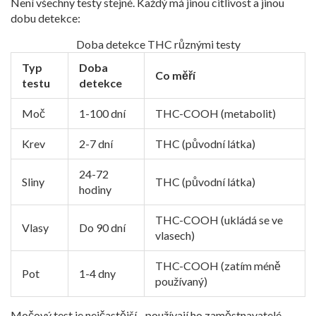
Není všechny testy stejné. Každý má jinou citlivost a jinou
dobu detekce:
Doba detekce THC různými testy
Typ
Doba
Co měří
testu
detekce
Moč
1-100 dní
THC-COOH (metabolit)
Krev
2-7 dní
THC (původní látka)
24-72
Sliny
THC (původní látka)
hodiny
THC-COOH (ukládá se ve
Vlasy
Do 90 dní
vlasech)
THC-COOH (zatím méně
Pot
1-4 dny
používaný)
Močový test je nejčastější - používají ho zaměstnavatelé,