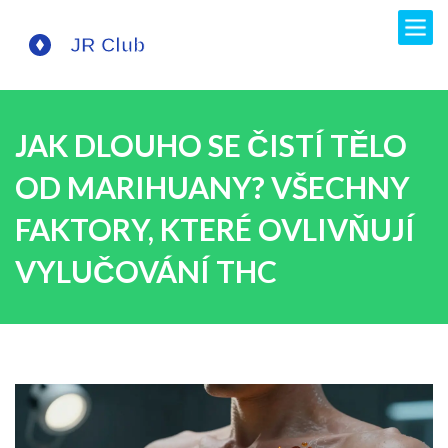
JAK DLOUHO SE ČISTÍ TĚLO
OD MARIHUANY? VŠECHNY
FAKTORY, KTERÉ OVLIVŇUJÍ
VYLUČOVÁNÍ THC