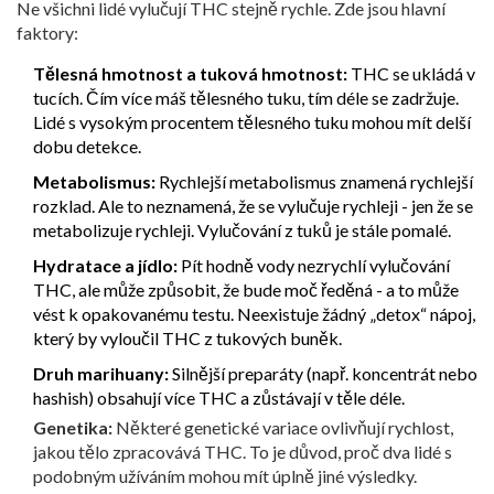
Ne všichni lidé vylučují THC stejně rychle. Zde jsou hlavní
faktory:
Tělesná hmotnost a tuková hmotnost:
THC se ukládá v
tucích. Čím více máš tělesného tuku, tím déle se zadržuje.
Lidé s vysokým procentem tělesného tuku mohou mít delší
dobu detekce.
Metabolismus:
Rychlejší metabolismus znamená rychlejší
rozklad. Ale to neznamená, že se vylučuje rychleji - jen že se
metabolizuje rychleji. Vylučování z tuků je stále pomalé.
Hydratace a jídlo:
Pít hodně vody nezrychlí vylučování
THC, ale může způsobit, že bude moč ředěná - a to může
vést k opakovanému testu. Neexistuje žádný „detox“ nápoj,
který by vyloučil THC z tukových buněk.
Druh marihuany:
Silnější preparáty (např. koncentrát nebo
hashish) obsahují více THC a zůstávají v těle déle.
Genetika:
Některé genetické variace ovlivňují rychlost,
jakou tělo zpracovává THC. To je důvod, proč dva lidé s
podobným užíváním mohou mít úplně jiné výsledky.