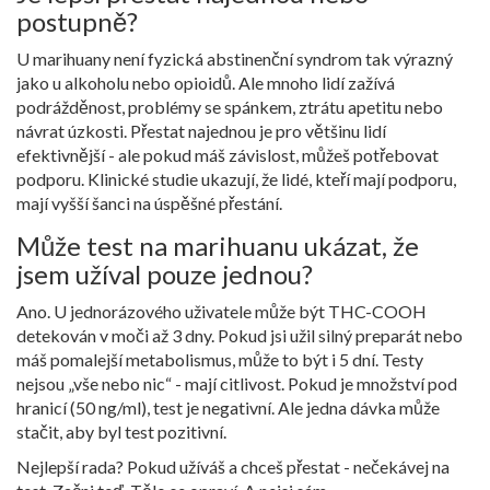
postupně?
U marihuany není fyzická abstinenční syndrom tak výrazný
jako u alkoholu nebo opioidů. Ale mnoho lidí zažívá
podrážděnost, problémy se spánkem, ztrátu apetitu nebo
návrat úzkosti. Přestat najednou je pro většinu lidí
efektivnější - ale pokud máš závislost, můžeš potřebovat
podporu. Klinické studie ukazují, že lidé, kteří mají podporu,
mají vyšší šanci na úspěšné přestání.
Může test na marihuanu ukázat, že
jsem užíval pouze jednou?
Ano. U jednorázového uživatele může být THC-COOH
detekován v moči až 3 dny. Pokud jsi užil silný preparát nebo
máš pomalejší metabolismus, může to být i 5 dní. Testy
nejsou „vše nebo nic“ - mají citlivost. Pokud je množství pod
hranicí (50 ng/ml), test je negativní. Ale jedna dávka může
stačit, aby byl test pozitivní.
Nejlepší rada? Pokud užíváš a chceš přestat - nečekávej na