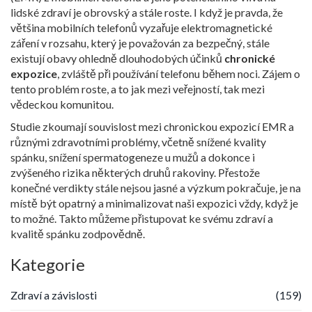
lidské zdraví je obrovský a stále roste. I když je pravda, že
většina mobilních telefonů vyzařuje elektromagnetické
záření v rozsahu, který je považován za bezpečný, stále
existují obavy ohledně dlouhodobých účinků
chronické
expozice
, zvláště při používání telefonu během noci. Zájem o
tento problém roste, a to jak mezi veřejností, tak mezi
vědeckou komunitou.
Studie zkoumají souvislost mezi chronickou expozicí EMR a
různými zdravotními problémy, včetně snížené kvality
spánku, snížení spermatogeneze u mužů a dokonce i
zvýšeného rizika některých druhů rakoviny. Přestože
konečné verdikty stále nejsou jasné a výzkum pokračuje, je na
místě být opatrný a minimalizovat naši expozici vždy, když je
to možné. Takto můžeme přistupovat ke svému zdraví a
kvalitě spánku zodpovědně.
Kategorie
Zdraví a závislosti
(159)