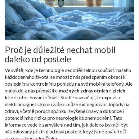
Proč je důležité nechat mobil
daleko od postele
Ve světě, kde je technologie neoddělitelnou součástí našeho
každodenního života, se mnozí z nás před spaním obrací k
poslednímu kontrolnímu pohledu na své mobilní telefony. Ale
málokdo z nás přemýšlí o
možných zdravotních rizicích
,
které toto chování přináší. Studie naznačují, že expozice
elektromagnetickému záření může mít negativní dopady na
zdraví, včetně poruch spánku, zvýšené únavy a dokonce i
potenciálního rizika pro neurologická onemocnění. Tato
informace vede k zamyšlení nad tím, jak daleko by měl být
náš milovaný přístroj od naší postele, když jsme zavřeli oči
pro noc plnou odpočinku.