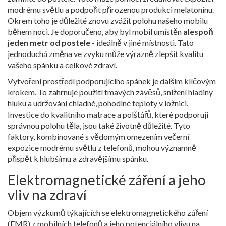
modrému světlu a podpořit přirozenou produkci melatoninu.
Okrem toho je důležité znovu zvážit polohu našeho mobilu
během noci. Je doporučeno, aby byl mobil umístěn
alespoň
jeden metr od postele
- ideálně v jiné místnosti. Tato
jednoduchá změna ve zvyku může výrazně zlepšit kvalitu
vašeho spánku a celkové zdraví.
Vytvoření prostředí podporujícího spánek je dalším klíčovým
krokem. To zahrnuje použití tmavých závěsů, snížení hladiny
hluku a udržování chladné, pohodlné teploty v ložnici.
Investice do kvalitního matrace a polštářů, které podporují
správnou polohu těla, jsou také životně důležité. Tyto
faktory, kombinované s vědomým omezením večerní
expozice modrému světlu z telefonů, mohou významně
přispět k hlubšímu a zdravějšímu spánku.
Elektromagnetické záření a jeho
vliv na zdraví
Objem výzkumů týkajících se elektromagnetického záření
(EMR) z mobilních telefonů a jeho potenciálního vlivu na