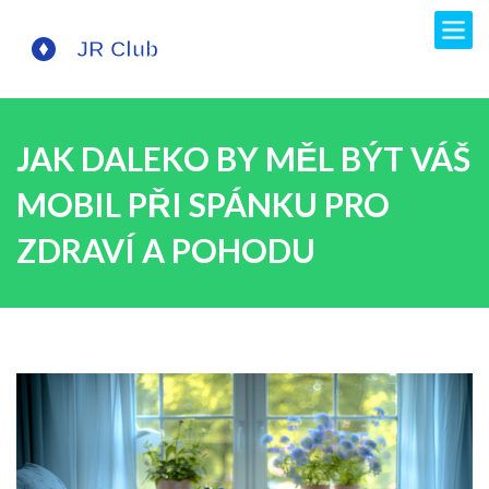
JAK DALEKO BY MĚL BÝT VÁŠ
MOBIL PŘI SPÁNKU PRO
ZDRAVÍ A POHODU