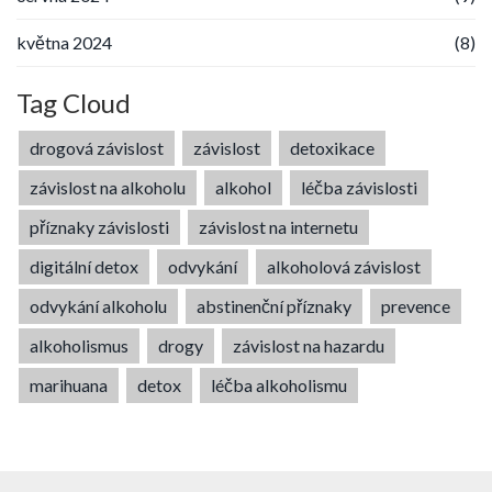
května 2024
(8)
Tag Cloud
drogová závislost
závislost
detoxikace
závislost na alkoholu
alkohol
léčba závislosti
příznaky závislosti
závislost na internetu
digitální detox
odvykání
alkoholová závislost
odvykání alkoholu
abstinenční příznaky
prevence
alkoholismus
drogy
závislost na hazardu
marihuana
detox
léčba alkoholismu