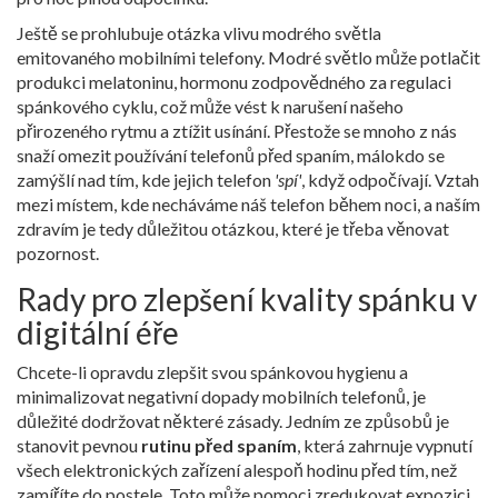
Ještě se prohlubuje otázka vlivu modrého světla
emitovaného mobilními telefony. Modré světlo může potlačit
produkci melatoninu, hormonu zodpovědného za regulaci
spánkového cyklu, což může vést k narušení našeho
přirozeného rytmu a ztížit usínání. Přestože se mnoho z nás
snaží omezit používání telefonů před spaním, málokdo se
zamýšlí nad tím, kde jejich telefon
'spí'
, když odpočívají. Vztah
mezi místem, kde necháváme náš telefon během noci, a naším
zdravím je tedy důležitou otázkou, které je třeba věnovat
pozornost.
Rady pro zlepšení kvality spánku v
digitální éře
Chcete-li opravdu zlepšit svou spánkovou hygienu a
minimalizovat negativní dopady mobilních telefonů, je
důležité dodržovat některé zásady. Jedním ze způsobů je
stanovit pevnou
rutinu před spaním
, která zahrnuje vypnutí
všech elektronických zařízení alespoň hodinu před tím, než
zamíříte do postele. Toto může pomoci zredukovat expozici