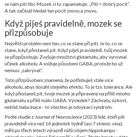
se nám pití líbí. Mozek si to zapamatuje: „Pití = dobrý pocit“.
A tak začínáš hledat ten pocit znovu a znovu.
Když piješ pravidelně, mozek se
přizpůsobuje
Největší problém není ten, co se stane při pití. Je to, co se
stane, když přestaneš pít. Když piješ pravidelně, tvůj mozek
se přizpůsobuje. Zvyšuje množství glutamátu, aby vyrovnal
účinek alkoholu. A snižuje působení GABA, protože ho už
nemusí „zakrývat“.
Toto přizpůsobení znamená, že potřebuješ stále více
alkoholu, abys dosáhl stejného efektu. To je tzv. tolerance. Ale
když přestaneš pít, tvoje mozek je připravený na příliš mnoho
glutamátu a příliš málo GABA. Výsledek? Záchvaty, úzkost,
neklid, halucinace - to všechno je
odvykací syndrom
.
Podle studie z
Journal of Neuroscience
(2023) lidé, kteří pili
pravidelně více než 14 jednotek týdně (asi 7 sklenic vína),
měli po třech letech výrazně nižší objem
hippokampu
-
oblasti mozku, která řídí paměť a učení. Ztráta hmoty v této