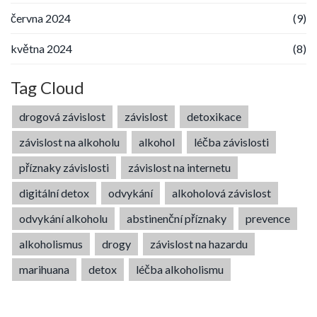
června 2024
(9)
května 2024
(8)
Tag Cloud
drogová závislost
závislost
detoxikace
závislost na alkoholu
alkohol
léčba závislosti
příznaky závislosti
závislost na internetu
digitální detox
odvykání
alkoholová závislost
odvykání alkoholu
abstinenční příznaky
prevence
alkoholismus
drogy
závislost na hazardu
marihuana
detox
léčba alkoholismu