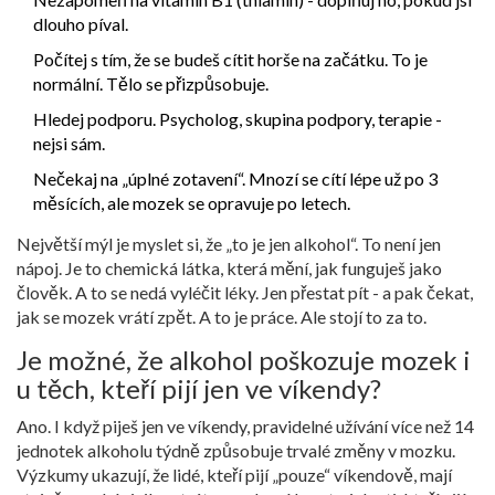
dlouho píval.
Počítej s tím, že se budeš cítit horše na začátku. To je
normální. Tělo se přizpůsobuje.
Hledej podporu. Psycholog, skupina podpory, terapie -
nejsi sám.
Nečekaj na „úplné zotavení“. Mnozí se cítí lépe už po 3
měsících, ale mozek se opravuje po letech.
Největší mýl je myslet si, že „to je jen alkohol“. To není jen
nápoj. Je to chemická látka, která mění, jak funguješ jako
člověk. A to se nedá vyléčit léky. Jen přestat pít - a pak čekat,
jak se mozek vrátí zpět. A to je práce. Ale stojí to za to.
Je možné, že alkohol poškozuje mozek i
u těch, kteří pijí jen ve víkendy?
Ano. I když piješ jen ve víkendy, pravidelné užívání více než 14
jednotek alkoholu týdně způsobuje trvalé změny v mozku.
Výzkumy ukazují, že lidé, kteří pijí „pouze“ víkendově, mají