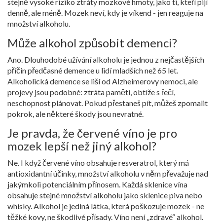
stejně vysoké riziko ztráty mozkové hmoty, jako ti, kteří pijí
denně, ale méně. Mozek neví, kdy je víkend - jen reaguje na
množství alkoholu.
Může alkohol způsobit demenci?
Ano. Dlouhodobé užívání alkoholu je jednou z nejčastějších
příčin předčasné demence u lidí mladších než 65 let.
Alkoholická demence se liší od Alzheimerovy nemoci, ale
projevy jsou podobné: ztráta paměti, obtíže s řečí,
neschopnost plánovat. Pokud přestaneš pít, můžeš zpomalit
pokrok, ale některé škody jsou nevratné.
Je pravda, že červené víno je pro
mozek lepší než jiný alkohol?
Ne. I když červené víno obsahuje resveratrol, který má
antioxidantní účinky, množství alkoholu v něm převažuje nad
jakýmkoli potenciálním přínosem. Každá sklenice vína
obsahuje stejné množství alkoholu jako sklenice piva nebo
whisky. Alkohol je jediná látka, která poškozuje mozek - ne
těžké kovy, ne škodlivé přísady. Víno není „zdravé“ alkohol.