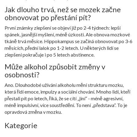
Jak dlouho trvá, než se mozek začne
obnovovat po přestání pít?
První známky zlepšení se objeví již po 2-4 týdnech: lepší
spánek, jasnější myšlení, méně úzkosti. Ale obnova mozkové
tkáně trvá měsíce. Hippokampus se začíná obnovovat po 3-6
měsících, přední lalok po 1-2 letech. U některých lidí se
zlepšení pokračuje i po 5 letech abstinence.
Může alkohol způsobit změny v
osobnosti?
Ano. Dlouhodobé užívání alkoholu mění strukturu mozku,
která řídí emoce, impulzy a sociální chování. Mnoho lidí, kteří
přestali pít po letech, říká, že se cítí „jiní“ - méně agresivní,
méně impulsivní, více soustředění. To není „představa“. To je
opravdová změna v mozku.
Kategorie