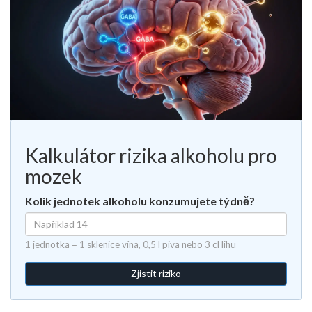
Kalkulátor rizika alkoholu pro
mozek
Kolik jednotek alkoholu konzumujete týdně?
1 jednotka = 1 sklenice vína, 0,5 l piva nebo 3 cl lihu
Zjistit riziko