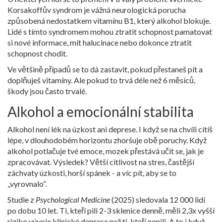
Korsakoffův syndrom
je vážná neurologická porucha
způsobená nedostatkem vitamínu B1, který alkohol blokuje.
Lidé s tímto syndromem mohou ztratit schopnost pamatovat
si nové informace, mít halucinace nebo dokonce ztratit
schopnost chodit.
Ve většině případů se to dá zastavit, pokud přestaneš pít a
doplňuješ vitamíny. Ale pokud to trvá déle než 6 měsíců,
škody jsou často trvalé.
Alkohol a emocionální stabilita
Alkohol není lék na úzkost ani deprese. I když se na chvíli cítíš
lépe, v dlouhodobém horizontu zhoršuje obě poruchy. Když
alkohol potlačuje tvé emoce, mozek přestává učit se, jak je
zpracovávat. Výsledek? Větší citlivost na stres, častější
záchvaty úzkosti, horší spánek - a víc pít, aby se to
„vyrovnalo“.
Studie z
Psychological Medicine
(2025) sledovala 12 000 lidí
po dobu 10 let. Ti, kteří pili 2-3 sklenice denně, měli 2,3x vyšší
riziko vývoje klinické deprese než ti, kteří nepili. A to i když