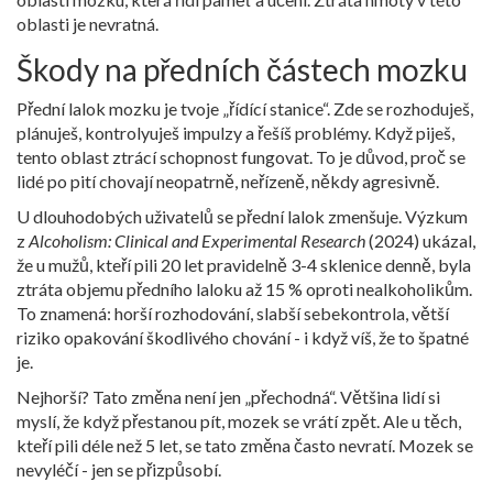
oblasti je nevratná.
Škody na předních částech mozku
Přední lalok mozku je tvoje „řídící stanice“. Zde se rozhoduješ,
plánuješ, kontrolyuješ impulzy a řešíš problémy. Když piješ,
tento oblast ztrácí schopnost fungovat. To je důvod, proč se
lidé po pití chovají neopatrně, neřízeně, někdy agresivně.
U dlouhodobých uživatelů se přední lalok zmenšuje. Výzkum
z
Alcoholism: Clinical and Experimental Research
(2024) ukázal,
že u mužů, kteří pili 20 let pravidelně 3-4 sklenice denně, byla
ztráta objemu předního laloku až 15 % oproti nealkoholikům.
To znamená: horší rozhodování, slabší sebekontrola, větší
riziko opakování škodlivého chování - i když víš, že to špatné
je.
Nejhorší? Tato změna není jen „přechodná“. Většina lidí si
myslí, že když přestanou pít, mozek se vrátí zpět. Ale u těch,
kteří pili déle než 5 let, se tato změna často nevratí. Mozek se
nevyléčí - jen se přizpůsobí.