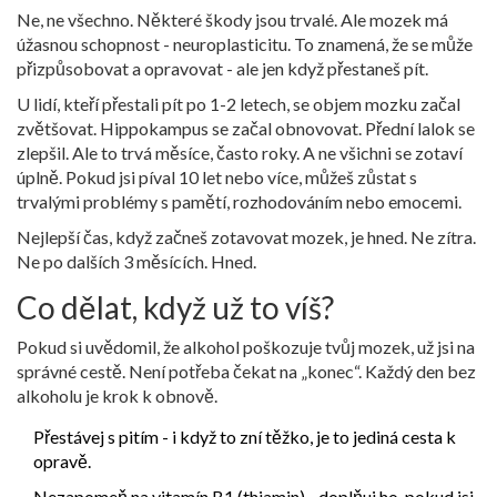
Ne, ne všechno. Některé škody jsou trvalé. Ale mozek má
úžasnou schopnost -
neuroplasticitu
. To znamená, že se může
přizpůsobovat a opravovat - ale jen když přestaneš pít.
U lidí, kteří přestali pít po 1-2 letech, se objem mozku začal
zvětšovat. Hippokampus se začal obnovovat. Přední lalok se
zlepšil. Ale to trvá měsíce, často roky. A ne všichni se zotaví
úplně. Pokud jsi píval 10 let nebo více, můžeš zůstat s
trvalými problémy s pamětí, rozhodováním nebo emocemi.
Nejlepší čas, když začneš zotavovat mozek, je hned. Ne zítra.
Ne po dalších 3 měsících. Hned.
Co dělat, když už to víš?
Pokud si uvědomil, že alkohol poškozuje tvůj mozek, už jsi na
správné cestě. Není potřeba čekat na „konec“. Každý den bez
alkoholu je krok k obnově.
Přestávej s pitím - i když to zní těžko, je to jediná cesta k
opravě.
Nezapomeň na vitamín B1 (thiamin) - doplňuj ho, pokud jsi