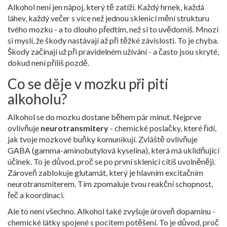
Alkohol není jen nápoj, který tě zatíží. Každý hrnek, každá
láhev, každý večer s více než jednou sklenicí mění strukturu
tvého mozku - a to dlouho předtím, než si to uvědomíš. Mnozí
si myslí, že škody nastávají až při těžké závislosti. To je chyba.
Škody začínají už při pravidelném užívání - a často jsou skryté,
dokud není příliš pozdě.
Co se děje v mozku při pití
alkoholu?
Alkohol se do mozku dostane během pár minut. Nejprve
ovlivňuje
neurotransmitery
- chemické poslačky, které řídí,
jak tvoje mozkové buňky komunikují.
Zvláště ovlivňuje
GABA
(gamma-aminobutylová kyselina), která má uklidňující
účinek. To je důvod, proč se po první sklenici cítíš uvolněněji.
Zároveň zablokuje
glutamát
, který je hlavním excitačním
neurotransmiterem. Tím zpomaluje tvou reakční schopnost,
řeč a koordinaci.
Ale to není všechno. Alkohol také zvyšuje úroveň
dopaminu
-
chemické látky spojené s pocitem potěšení. To je důvod, proč