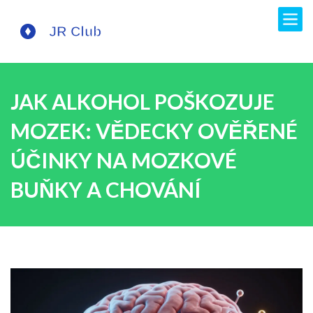
JAK ALKOHOL POŠKOZUJE
MOZEK: VĚDECKY OVĚŘENÉ
ÚČINKY NA MOZKOVÉ
BUŇKY A CHOVÁNÍ