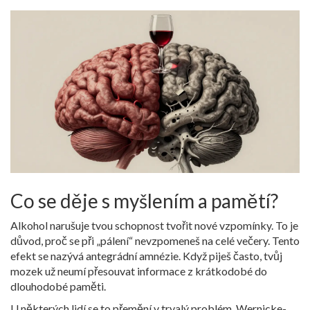
Co se děje s myšlením a pamětí?
Alkohol narušuje tvou schopnost tvořit nové vzpomínky. To je
důvod, proč se při „pálení“ nevzpomeneš na celé večery. Tento
efekt se nazývá
antegrádní amnézie
. Když piješ často, tvůj
mozek už neumí přesouvat informace z krátkodobé do
dlouhodobé paměti.
U některých lidí se to přemění v trvalý problém.
Wernicke-