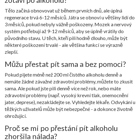
Tělo začíná obnovovat už během prvních dnů, ale úplná
regenerace trvá 6-12 měsíců. Játra se obnoví u většiny lidí do
3 měsíců, pokud nebyly vážně poškozeny. Mozek a nervový
systém potřebují až 9-12 měsíců, aby se úplně vrátily do
původního stavu. U těch, kteří pili hodně dlouho, může být
některé poškození trvalé - ale většina funkcí se výrazně
zlepší.
Můžu přestat pít sama a bez pomoci?
Pokud pijete méně než 200 ml čistého alkoholu denně a
nemáte žádné závažné zdravotní problémy, můžete to zkusit
sama. Ale pokud jste pili denně více než rok, nebo máte
zdravotní problémy (např. vysoký krevní tlak, onemocnění
jater, deprese), nezakládejte se. Vyhledejte lékaře. Odvykání u
těžkých uživatelů může být nebezpečné - a dokonce životně
ohrožující.
Proč se mi po přestání pít alkoholu
zhoršila nálada?