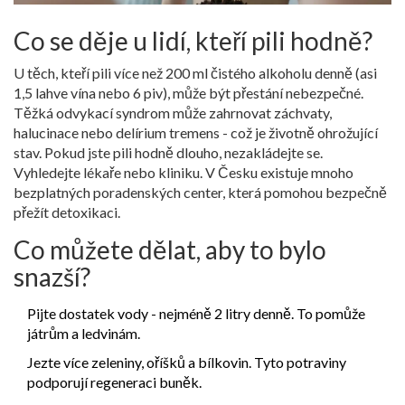
Co se děje u lidí, kteří pili hodně?
U těch, kteří pili více než 200 ml čistého alkoholu denně (asi
1,5 lahve vína nebo 6 piv), může být přestání nebezpečné.
Těžká odvykací syndrom může zahrnovat záchvaty,
halucinace nebo delírium tremens - což je životně ohrožující
stav. Pokud jste pili hodně dlouho, nezakládejte se.
Vyhledejte lékaře nebo kliniku. V Česku existuje mnoho
bezplatných poradenských center, která pomohou bezpečně
přežít detoxikaci.
Co můžete dělat, aby to bylo
snazší?
Pijte dostatek vody - nejméně 2 litry denně. To pomůže
játrům a ledvinám.
Jezte více zeleniny, oříšků a bílkovin. Tyto potraviny
podporují regeneraci buněk.