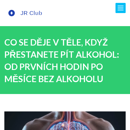
CO SE DĚJE V TĚLE, KDYŽ
PŘESTANETE PÍT ALKOHOL:
OD PRVNÍCH HODIN PO
MĚSÍCE BEZ ALKOHOLU