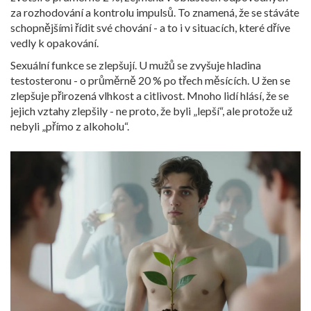
za rozhodování a kontrolu impulsů. To znamená, že se stáváte
schopnějšími řídit své chování - a to i v situacích, které dříve
vedly k opakování.
Sexuální funkce se zlepšují. U mužů se zvyšuje hladina
testosteronu - o průměrně 20 % po třech měsících. U žen se
zlepšuje přirozená vlhkost a citlivost. Mnoho lidí hlásí, že se
jejich vztahy zlepšily - ne proto, že byli „lepší“, ale protože už
nebyli „přímo z alkoholu“.