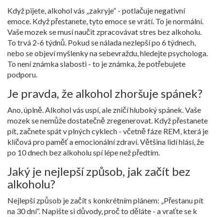
Když pijete, alkohol vás „zakryje“ - potlačuje negativní
emoce. Když přestanete, tyto emoce se vrátí. To je normální.
Vaše mozek se musí naučit zpracovávat stres bez alkoholu.
To trvá 2-6 týdnů. Pokud se nálada nezlepší po 6 týdnech,
nebo se objeví myšlenky na sebevraždu, hledejte psychologa.
To není známka slabosti - to je známka, že potřebujete
podporu.
Je pravda, že alkohol zhoršuje spánek?
Ano, úplně. Alkohol vás uspí, ale zničí hluboký spánek. Vaše
mozek se nemůže dostatečně zregenerovat. Když přestanete
pít, začnete spát v plných cyklech - včetně fáze REM, která je
klíčová pro paměť a emocionální zdraví. Většina lidí hlásí, že
po 10 dnech bez alkoholu spí lépe než předtím.
Jaký je nejlepší způsob, jak začít bez
alkoholu?
Nejlepší způsob je začít s konkrétním plánem: „Přestanu pít
na 30 dní“. Napište si důvody, proč to děláte - a vraťte se k