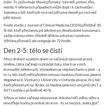
málo. To způsobuje tíhové příznaky: závratě, potení, třes,
neklid. V některých případech může dojít i k záchvatům -
zejména u lidí, kteří pili více než pět piva denně po více než
pěti letech.
Podle studie z
Journal of Clinical Medicine
(2024) přibližně 30
% lidí, kteří přestanou pít alkohol po dlouhodobé konzumaci,
zažije mírnou nebo středně těžkou odvykací syndrom.
Většina příznaků ale ustupuje do 72 hodin.
Den 2-5: tělo se čistí
Mezi druhým a pátým dnem se začíná projevovat pravá
změna. Játra začínají rozkládat tuky, které se v nich
hromadily během pítí. Výsledkem je zlepšení funkce jater - a
to i u lidí, kteří měli předtím mírnou steatózu (tukovou jaterní
degeneraci). Výzkum z Univerzity v Oxfordu ukázal, že u lidí,
kteří přestali pít na 30 dní, se hladina jaterních enzymů (ALT a
AST) snížila o průměrně 40 %.
Střeva se také začínají obnovovat. Alkohol ničí stěny střev a
umožňuje toxiny pronikat do krve - to se nazývá „leaky gut“.