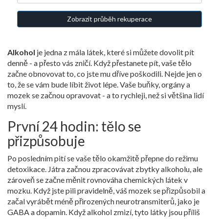
Zobrazit průběh rekuperace
Alkohol
je jedna z mála látek, které si můžete dovolit pít
denně - a přesto vás zničí. Když přestanete pít, vaše tělo
začne obnovovat to, co jste mu dříve poškodili. Nejde jen o
to, že se vám bude líbit život lépe. Vaše buňky, orgány a
mozek se začnou opravovat - a to rychleji, než si většina lidí
myslí.
První 24 hodin: tělo se
přizpůsobuje
Po posledním pití se vaše tělo okamžitě přepne do režimu
detoxikace. Játra začnou zpracovávat zbytky alkoholu, ale
zároveň se začne měnit rovnováha chemických látek v
mozku. Když jste pili pravidelně, váš mozek se přizpůsobil a
začal vyrábět méně přirozených neurotransmiterů, jako je
GABA a dopamin. Když alkohol zmizí, tyto látky jsou příliš