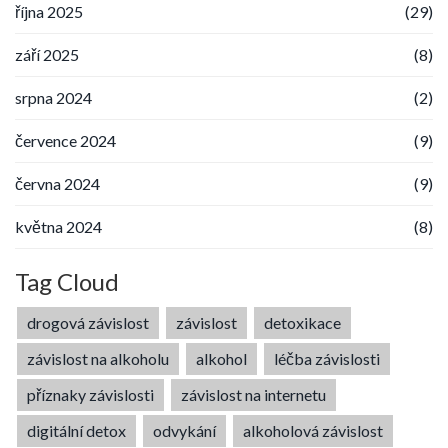
října 2025
(29)
září 2025
(8)
srpna 2024
(2)
července 2024
(9)
června 2024
(9)
května 2024
(8)
Tag Cloud
drogová závislost
závislost
detoxikace
závislost na alkoholu
alkohol
léčba závislosti
příznaky závislosti
závislost na internetu
digitální detox
odvykání
alkoholová závislost