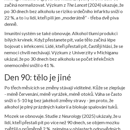
začíná normalizovat. Výzkum z
The Lancet
(2024) ukazuje, že
po 30 dnech bez alkoholu se riziko srdečního infarktu sníží o
22 %, a to i u lidí, kteří pili jen „moderátně“ - třeba dvě piva
denně.
Imunitní systém se také obnovuje. Alkohol tlumí produkci
bílých krvinek. Když přestanete pít, vaše tělo začíná lépe
bojovat s infekcemi. Lidé, kteří přestali pít, častěji hlásí, že se
nemocí chvíli nechávají. Výzkum z Univerzity v Michiganu
ukázal, že po 30 dnech bez alkoholu se počet infekčních
onemocnění snížil o 41 %.
Den 90: tělo je jiné
Po třech měsících se změny stávají viditelné. Kůže se zlepšuje
- méně červenání, méně vyrážek, méně otoků. Váha se často
sníží o 5-10 kg bez jakékoli změny stravy - jen proto, že
alkohol je plný prázdných kalorií a blokuje spalování tuků.
Mozek se obnovuje. Studie z
Neurology
(2025) ukázaly, že u
lidí, kteří přestali pít po více než 90 dnech, se objem mozku
zvětšil o průměrně 2 %, zejména v oblastech odpovědných