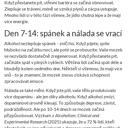
Když přestanete pít, střevní bariéra se začíná obnovovat.
Zlepšuje se trávení, méně se vzniká plynů a zácpa ustupuje.
Mnoho lidí si v této fázi všimne, že jídlo chutná lépe a že mají
více energie.
Den 7-14: spánek a nálada se vrací
Alkohol nezlepšuje spánek - zničí ho. Když pijete, spíte
hluboko na začátku noci, ale poté se probouzíte. Vaše mozek
se nezvládá dostatečně zregenerovat. Když přestanete pít,
začínáte spát v plných cyklech. Většina lidí začíná spát déle a
hlouběji kolem sedmého dne. Někteří si všimnou, že mají více
snů - to je znamení, že mozek znovu získává schopnost
zpracovávat emoce.
Nálada se také mění. Když jste pili, vaše tělo produkovalo
více dopaminu - ale jen díky alkoholu. Když alkohol zmizí,
dopaminové úrovně klesají. To způsobuje deprese, závist,
podrážděnost. Ale po 10-14 dnech se mozek začíná
přizpůsobovat. Výzkum z
Alcoholism: Clinical and
Experimental Research
(2025) ukazuje, že u 72 % lidí, kteří
přestali pít, se úroveň úzkosti a deprese významně snížila už