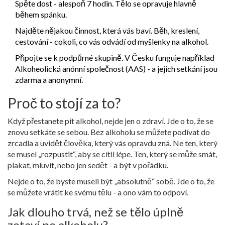
Spěte dost - alespoň 7 hodin. Tělo se opravuje hlavně
během spánku.
Najděte nějakou činnost, která vás baví. Běh, kreslení,
cestování - cokoli, co vás odvádí od myšlenky na alkohol.
Připojte se k podpůrné skupině. V Česku funguje například
Alkoheolická anónní společnost (AAS) - a jejich setkání jsou
zdarma a anonymní.
Proč to stojí za to?
Když přestanete pít alkohol, nejde jen o zdraví. Jde o to, že se
znovu setkáte se sebou. Bez alkoholu se můžete podívat do
zrcadla a uvidět člověka, který vás opravdu zná. Ne ten, který
se musel „rozpustit“, aby se cítil lépe. Ten, který se může smát,
plakat, mluvit, nebo jen sedět - a být v pořádku.
Nejde o to, že byste museli být „absolutně“ sobě. Jde o to, že
se můžete vrátit ke svému tělu - a ono vám to odpoví.
Jak dlouho trvá, než se tělo úplně
zotaví po alkoholu?