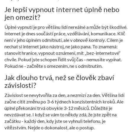
Je lepší vypnout internet úplně nebo
jen omezit?
Úplné vypnutí je pro většinu lidí nereálné a může být škodlivé.
Internet je dnes součástí práce, vzdělávání, komunikace. Klíč
není v jeho úplném odmítnutí, ale v
obnově kontroly
. Cílem je
nechat si internet jako nástroj, ne jako pana. To znamená:
stanovit hranice, vypnout oznámení, mít „bez-internetové“
chvíle. Pokud jste schopen řídit svůj čas - nemusíte vypínat.
Pokud ne - začněte s omezením, ne s odmítnutím.
Jak dlouho trvá, než se člověk zbaví
závislosti?
Závislost se nevytvořila za den, a nezmizí za den. Většina lidí
začne cítit změnu po 3-6 týdnech konzistentních kroků. Ale
úplné překonání trvá obvykle 3-12 měsíců. Důležité je
nevzdávat se. I když se vám to někdy zdá, že jste zpět na
začátku - každý den, kdy jste se vyhnuli telefonu, je
vítězstvím. Nejde o dokonalost, ale o postup.