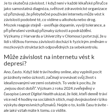
Je to skutečná závislost. I když není v každé lékařské příručce
jako samostatná diagnóza, světové zdravotnické organizace
už přiznávají, že přebytečné používání internetu může vést k
závislosti podobné té, co vidíme u alkoholu nebo drog.
Mozek reaguje stejně - uvolňuje dopamin, vyvíjí tolerance, a
při přerušení vznikají příznaky úzkosti a podráždění.
Výzkumy z Harvardu a Univerzity v Olomouci potvrzují, že u
lidí s těžkou formou závislosti dochází k fyzickým změnám v
mozkových strukturách odpovědných za sebekontrolu.
Může závislost na internetu vést k
depresi?
Ano, často. Když lidé tráví hodiny online, aby vyplnili pocit
prázdnoty nebo úzkosti, začínají srovnávat svůj život s
idealizovanými verzemi ostatních. To vede k pocitu, že
„nejsou dost dobří“. Výzkum z roku 2024 zveřejněný v
časopise
Lancet Digital Health
ukázal, že lidé, kteří denně tráví
více než 4 hodiny na sociálních sítích, mají dvojnásobné riziko
výskytu depresivních příznaků. Nejde o to, kolik času trávíte -
ale jaký vztah máte k tomu, co vidíte.