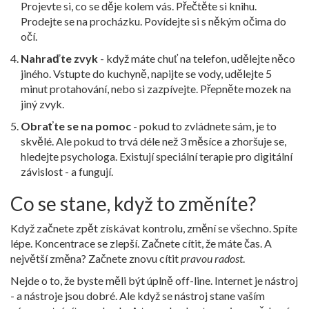
Projevte si, co se děje kolem vás. Přečtěte si knihu.
Prodejte se na procházku. Povídejte si s někým očima do
očí.
Nahraďte zvyk
- když máte chuť na telefon, udělejte něco
jiného. Vstupte do kuchyně, napijte se vody, udělejte 5
minut protahování, nebo si zazpívejte. Přepněte mozek na
jiný zvyk.
Obraťte se na pomoc
- pokud to zvládnete sám, je to
skvělé. Ale pokud to trvá déle než 3 měsíce a zhoršuje se,
hledejte psychologa. Existují speciální terapie pro digitální
závislost - a fungují.
Co se stane, když to změníte?
Když začnete zpět získávat kontrolu, změní se všechno. Spíte
lépe. Koncentrace se zlepší. Začnete cítit, že máte čas. A
největší změna? Začnete znovu cítit
pravou radost
.
Nejde o to, že byste měli být úplně off-line. Internet je nástroj
- a nástroje jsou dobré. Ale když se nástroj stane vaším