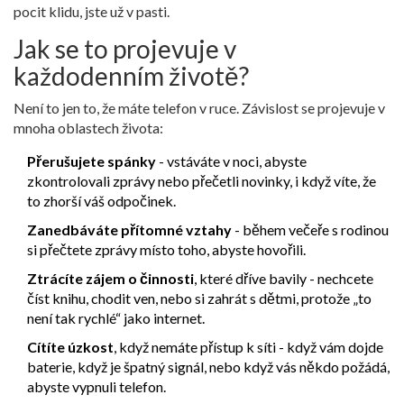
pocit klidu, jste už v pasti.
Jak se to projevuje v
každodenním životě?
Není to jen to, že máte telefon v ruce. Závislost se projevuje v
mnoha oblastech života:
Přerušujete spánky
- vstáváte v noci, abyste
zkontrolovali zprávy nebo přečetli novinky, i když víte, že
to zhorší váš odpočinek.
Zanedbáváte přítomné vztahy
- během večeře s rodinou
si přečtete zprávy místo toho, abyste hovořili.
Ztrácíte zájem o činnosti
, které dříve bavily - nechcete
číst knihu, chodit ven, nebo si zahrát s dětmi, protože „to
není tak rychlé“ jako internet.
Cítíte úzkost
, když nemáte přístup k síti - když vám dojde
baterie, když je špatný signál, nebo když vás někdo požádá,
abyste vypnuli telefon.