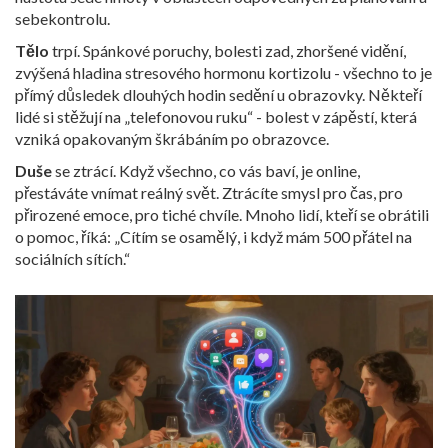
sebekontrolu.
Tělo
trpí. Spánkové poruchy, bolesti zad, zhoršené vidění,
zvýšená hladina stresového hormonu kortizolu - všechno to je
přímý důsledek dlouhých hodin sedění u obrazovky. Někteří
lidé si stěžují na „telefonovou ruku“ - bolest v zápěstí, která
vzniká opakovaným škrábáním po obrazovce.
Duše
se ztrácí. Když všechno, co vás baví, je online,
přestáváte vnímat reálný svět. Ztrácíte smysl pro čas, pro
přirozené emoce, pro tiché chvíle. Mnoho lidí, kteří se obrátili
o pomoc, říká: „Cítím se osamělý, i když mám 500 přátel na
sociálních sítích.“