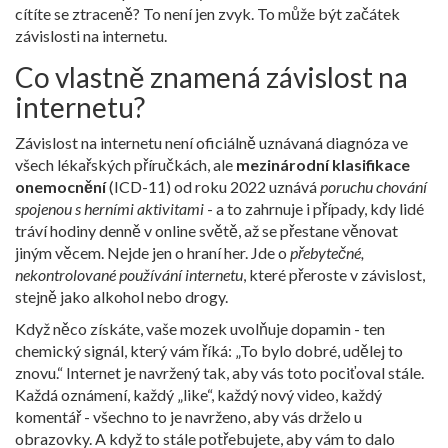
cítíte se ztraceně? To není jen zvyk. To může být začátek
závislosti na internetu.
Co vlastně znamená závislost na
internetu?
Závislost na internetu není oficiálně uznávaná diagnóza ve
všech lékařských příručkách, ale
mezinárodní klasifikace
onemocnění
(ICD-11) od roku 2022 uznává
poruchu chování
spojenou s herními aktivitami
- a to zahrnuje i případy, kdy lidé
tráví hodiny denně v online světě, až se přestane věnovat
jiným věcem. Nejde jen o hraní her. Jde o
přebytečné,
nekontrolované používání internetu
, které přeroste v závislost,
stejně jako alkohol nebo drogy.
Když něco získáte, vaše mozek uvolňuje dopamin - ten
chemický signál, který vám říká: „To bylo dobré, udělej to
znovu.“ Internet je navržený tak, aby vás toto pociťoval stále.
Každá oznámení, každý „like“, každý nový video, každý
komentář - všechno to je navrženo, aby vás drželo u
obrazovky. A když to stále potřebujete, aby vám to dalo