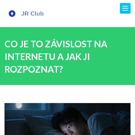
CO JE TO ZÁVISLOST NA
INTERNETU A JAK JI
ROZPOZNAT?