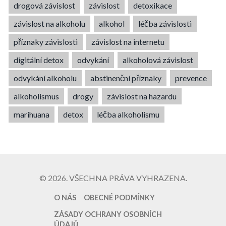
drogová závislost
závislost
detoxikace
závislost na alkoholu
alkohol
léčba závislosti
příznaky závislosti
závislost na internetu
digitální detox
odvykání
alkoholová závislost
odvykání alkoholu
abstinenční příznaky
prevence
alkoholismus
drogy
závislost na hazardu
marihuana
detox
léčba alkoholismu
© 2026. VŠECHNA PRÁVA VYHRAZENA.
O NÁS
OBECNÉ PODMÍNKY
ZÁSADY OCHRANY OSOBNÍCH
ÚDAJŮ