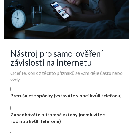
Nástroj pro samo-ověření
závislosti na internetu
Oceňte, kolik z těchto příznaků se vám děje často nebo
vždy.
Přerušujete spánky (vstáváte v noci kvůli telefonu)
Zanedbáváte přítomné vztahy (nemluvíte s
rodinou kvůli telefonu)