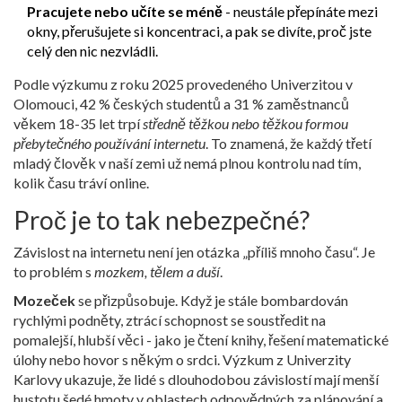
Pracujete nebo učíte se méně
- neustále přepínáte mezi
okny, přerušujete si koncentraci, a pak se divíte, proč jste
celý den nic nezvládli.
Podle výzkumu z roku 2025 provedeného Univerzitou v
Olomouci, 42 % českých studentů a 31 % zaměstnanců
věkem 18-35 let trpí
středně těžkou nebo těžkou formou
přebytečného používání internetu
. To znamená, že každý třetí
mladý člověk v naší zemi už nemá plnou kontrolu nad tím,
kolik času tráví online.
Proč je to tak nebezpečné?
Závislost na internetu není jen otázka „příliš mnoho času“. Je
to problém s
mozkem, tělem a duší
.
Mozeček
se přizpůsobuje. Když je stále bombardován
rychlými podněty, ztrácí schopnost se soustředit na
pomalejší, hlubší věci - jako je čtení knihy, řešení matematické
úlohy nebo hovor s někým o srdci. Výzkum z Univerzity
Karlovy ukazuje, že lidé s dlouhodobou závislostí mají menší
hustotu šedé hmoty v oblastech odpovědných za plánování a