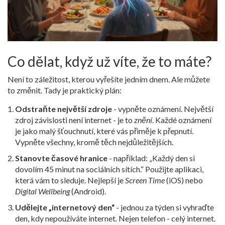
Co dělat, když už víte, že to máte?
Není to záležitost, kterou vyřešíte jedním dnem. Ale můžete
to změnit. Tady je praktický plán:
Odstraňte největší zdroje
- vypněte oznámení. Největší
zdroj závislosti není internet - je to
znění
. Každé oznámení
je jako malý šťouchnutí, které vás přiměje k přepnutí.
Vypněte všechny, kromě těch nejdůležitějších.
Stanovte časové hranice
- například: „Každý den si
dovolím 45 minut na sociálních sítích.“ Použijte aplikaci,
která vám to sleduje. Nejlepší je
Screen Time
(iOS) nebo
Digital Wellbeing
(Android).
Udělejte „internetový den“
- jednou za týden si vyhraďte
den, kdy nepoužíváte internet. Nejen telefon - celý internet.