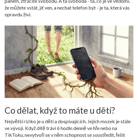
pánem, ztrácíte svobodu. A ta svoboda - ta, co je ve vědomí,
že můžete vstát, jít ven, a nechat telefon být - je ta, která vás
opravdu živí.
Co dělat, když to máte u dětí?
Největší riziko je u dětí a dospívajících. Jejich mozek je stále
ve vývoji. Když dítě tráví 6 hodin denně ve hře nebo na
TikToku, nevytvoří se v něm schopnost se soustředit, řešit