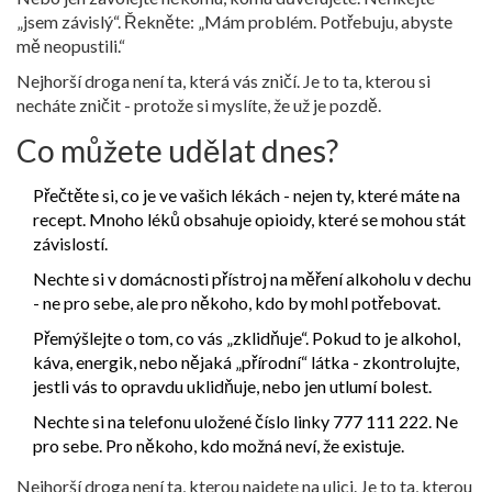
„jsem závislý“. Řekněte: „Mám problém. Potřebuju, abyste
mě neopustili.“
Nejhorší droga není ta, která vás zničí. Je to ta, kterou si
necháte zničit - protože si myslíte, že už je pozdě.
Co můžete udělat dnes?
Přečtěte si, co je ve vašich lékách - nejen ty, které máte na
recept. Mnoho léků obsahuje opioidy, které se mohou stát
závislostí.
Nechte si v domácnosti přístroj na měření alkoholu v dechu
- ne pro sebe, ale pro někoho, kdo by mohl potřebovat.
Přemýšlejte o tom, co vás „zklidňuje“. Pokud to je alkohol,
káva, energik, nebo nějaká „přírodní“ látka - zkontrolujte,
jestli vás to opravdu uklidňuje, nebo jen utlumí bolest.
Nechte si na telefonu uložené číslo linky 777 111 222. Ne
pro sebe. Pro někoho, kdo možná neví, že existuje.
Nejhorší droga není ta, kterou najdete na ulici. Je to ta, kterou