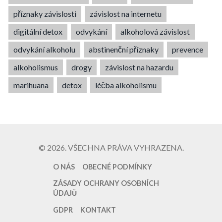
příznaky závislosti
závislost na internetu
digitální detox
odvykání
alkoholová závislost
odvykání alkoholu
abstinenční příznaky
prevence
alkoholismus
drogy
závislost na hazardu
marihuana
detox
léčba alkoholismu
© 2026. VŠECHNA PRÁVA VYHRAZENA.
O NÁS
OBECNÉ PODMÍNKY
ZÁSADY OCHRANY OSOBNÍCH
ÚDAJŮ
GDPR
KONTAKT