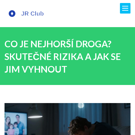
CO JE NEJHORŠÍ DROGA?
SKUTEČNÉ RIZIKA A JAK SE
JIM VYHNOUT