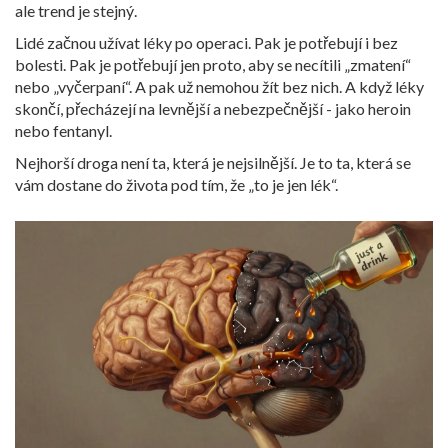
ale trend je stejný.
Lidé začnou užívat léky po operaci. Pak je potřebují i bez
bolesti. Pak je potřebují jen proto, aby se necítili „zmatení“
nebo „vyčerpaní“. A pak už nemohou žít bez nich. A když léky
skončí, přecházejí na levnější a nebezpečnější - jako heroin
nebo fentanyl.
Nejhorší droga není ta, která je nejsilnější. Je to ta, která se
vám dostane do života pod tím, že „to je jen lék“.