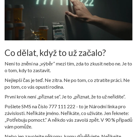
Co dělat, když to už začalo?
Není to znění na „výběr“ mezi tím, zda to zkusit nebo ne. Je to
o tom, kdy to zastavit.
Nejlepší čas je teď. Ne zítra. Ne po tom, co ztratíte práci. Ne
po tom, co vás opustí rodina.
První krok není „přiznat se“. Je to „přiznat, že to už neřídíte“.
Pošlete SMS na číslo 777 111 222 - to je Národní linka pro
závislosti. Neříkáte jméno. Neříkáte, co užíváte. Jen řeknete:
„Potřebuju pomoct.“ A někdo vás zavolá zpět. V 90 % případů
vám pomůže.
Nebo jen zavolejte někomu, komu důvěřujete. Neříkejte