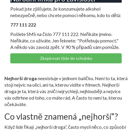
Pokud jste zjišťujete, že konzumujete alkohol
nebezpečně, nebo chcete pomoci někomu, kdo to dělá:
777 111 222
Pošlete SMS na číslo 777 111 222. Neříkáte jméno.
Neříkáte, co užíváte. Jen řeknete: "Potřebuju pomoct."
A někdo vás zavolá zpět. V 90 % případů vám pomůže.
Zkopírovat číslo do schránky
Nejhorší droga
neexistuje v jednom balíčku. Není to ta, která
stojí nejvíc na ulici, ani ta, kterou vidíte v filmech. Nejhorší
droga je ta, která vás zničí nejrychleji, nejhlouběji a nejvíce
vás odtrhne od toho, co máte rád. A často to není ta, kterou
očekáváte.
Co vlastně znamená „nejhorší“?
Když lidé říkají „nejhorší droga“, často myslí něco, co způsobí