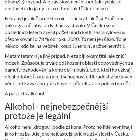
okamžitý rozpad. Ale závislost není o tom, jak rychle se
dostanete do jámy. Je to o tom, jak těžko z ní ven.
Fentanyl je silnější než heroin - tisíckrát silnější. Stačí pár
mikrogramů, aby se dýchání zastavilo. V Česku se v
posledních letech zvýšil počet úmrtí kvůli fentanylovému
předávkování o 78 % od roku 2020. To není jen číslo. To je
někdo, kdo šel na večírek, koupil „heroin“, a už se nevrátil.
Metamfetamin je jiný případ. Nezabíjí okamžitě, ale zničí
mozek. Způsobuje trvalé poškození oblastí odpovědných za
paměť, rozhodování a kontrolu impulsů. Lidé, kteří ho užívají
dlouhodobě, často ztrácejí schopnost cítit radost z běžných
věcí - od kávy ráno, přes hovor s přáteli, až po pohled na děti.
A pak je tu alkohol.
Alkohol - nejnebezpečnější
protože je legální
Alkohol není „drogou“ podle zákona. Proto ho lidé nevnímají
jako hrozbu. Ale je to nejčastější příčina závislosti v Česku.