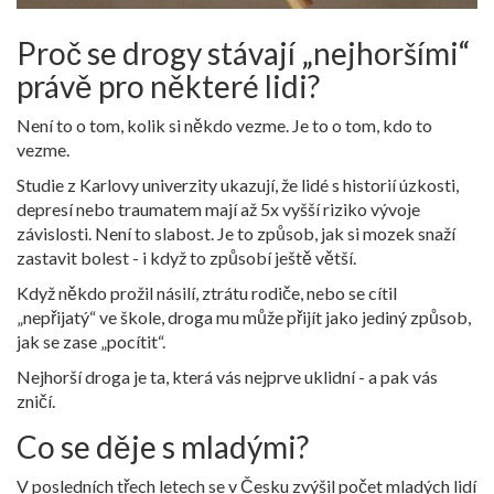
Proč se drogy stávají „nejhoršími“
právě pro některé lidi?
Není to o tom, kolik si někdo vezme. Je to o tom, kdo to
vezme.
Studie z Karlovy univerzity ukazují, že lidé s historií úzkosti,
depresí nebo traumatem mají až 5x vyšší riziko vývoje
závislosti. Není to slabost. Je to způsob, jak si mozek snaží
zastavit bolest - i když to způsobí ještě větší.
Když někdo prožil násilí, ztrátu rodiče, nebo se cítil
„nepřijatý“ ve škole, droga mu může přijít jako jediný způsob,
jak se zase „pocítit“.
Nejhorší droga je ta, která vás nejprve uklidní - a pak vás
zničí.
Co se děje s mladými?
V posledních třech letech se v Česku zvýšil počet mladých lidí