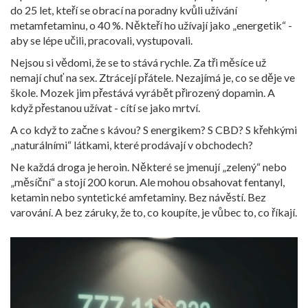
do 25 let, kteří se obrací na poradny kvůli užívání
metamfetaminu, o 40 %. Někteří ho užívají jako „energetik“ -
aby se lépe učili, pracovali, vystupovali.
Nejsou si vědomi, že se to stává rychle. Za tři měsíce už
nemají chuť na sex. Ztrácejí přátele. Nezajímá je, co se děje ve
škole. Mozek jim přestává vyrábět přirozený dopamin. A
když přestanou užívat - cítí se jako mrtví.
A co když to začne s kávou? S energikem? S CBD? S křehkými
„naturálními“ látkami, které prodávají v obchodech?
Ne každá droga je heroin. Některé se jmenují „zelený“ nebo
„měsíční“ a stojí 200 korun. Ale mohou obsahovat fentanyl,
ketamin nebo syntetické amfetaminy. Bez návěstí. Bez
varování. A bez záruky, že to, co koupíte, je vůbec to, co říkají.