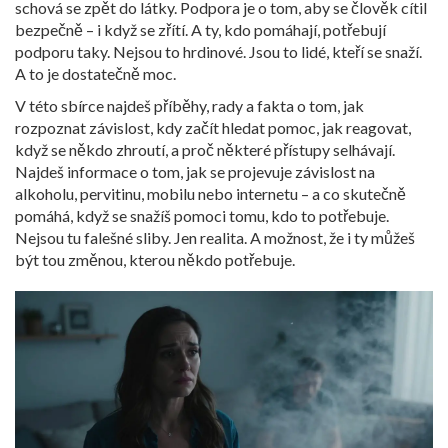
schová se zpět do látky. Podpora je o tom, aby se člověk cítil
bezpečně – i když se zřítí. A ty, kdo pomáhají, potřebují
podporu taky. Nejsou to hrdinové. Jsou to lidé, kteří se snaží.
A to je dostatečně moc.
V této sbírce najdeš příběhy, rady a fakta o tom, jak
rozpoznat závislost, kdy začít hledat pomoc, jak reagovat,
když se někdo zhroutí, a proč některé přístupy selhávají.
Najdeš informace o tom, jak se projevuje závislost na
alkoholu, pervitinu, mobilu nebo internetu – a co skutečně
pomáhá, když se snažíš pomoci tomu, kdo to potřebuje.
Nejsou tu falešné sliby. Jen realita. A možnost, že i ty můžeš
být tou změnou, kterou někdo potřebuje.