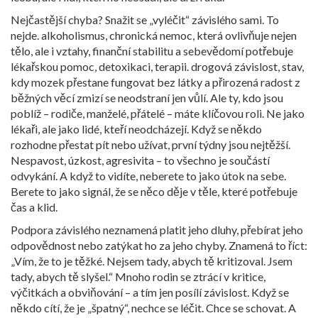
Nejčastější chyba? Snažit se „vyléčit“ závislého sami. To
nejde.
alkoholismus
,
chronická nemoc, která ovlivňuje nejen
tělo, ale i vztahy, finanční stabilitu a sebevědomí
potřebuje
lékařskou pomoc, detoxikaci, terapii.
drogová závislost
,
stav,
kdy mozek přestane fungovat bez látky a přirozená radost z
běžných věcí zmizí
se neodstraní jen vůlí. Ale ty, kdo jsou
poblíž – rodiče, manželé, přátelé – máte klíčovou roli. Ne jako
lékaři, ale jako lidé, kteří neodcházejí. Když se někdo
rozhodne přestat pít nebo užívat, první týdny jsou nejtěžší.
Nespavost, úzkost, agresivita – to všechno je součástí
odvykání. A když to vidíte, neberete to jako útok na sebe.
Berete to jako signál, že se něco děje v těle, které potřebuje
čas a klid.
Podpora závislého neznamená platit jeho dluhy, přebírat jeho
odpovědnost nebo zatýkat ho za jeho chyby. Znamená to říct:
„Vím, že to je těžké. Nejsem tady, abych tě kritizoval. Jsem
tady, abych tě slyšel.“ Mnoho rodin se ztrácí v kritice,
výčitkách a obviňování – a tím jen posílí závislost. Když se
někdo cítí, že je „špatný“, nechce se léčit. Chce se schovat. A