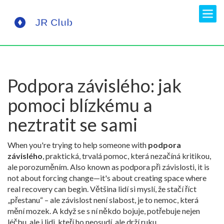
Podpora závislého: jak
pomoci blízkému a
neztratit se sami
When you're trying to help someone with
podpora
závislého
,
praktická, trvalá pomoc, která nezačíná kritikou,
ale porozuměním
. Also known as
podpora při závislosti
, it is
not about forcing change—it's about creating space where
real recovery can begin.
Většina lidí si myslí, že stačí říct
„přestanu“ – ale závislost není slabost, je to nemoc, která
mění mozek. A když se s ní někdo bojuje, potřebuje nejen
léčbu, ale i lidi, kteří ho neosudí, ale drží ruku.