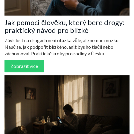
Jak pomoci člověku, který bere drogy:
praktický návod pro blízké
Závislost na drogách není otázka vůle, ale nemoc mozku.
Nauč se, jak podpořit blízkého, aniž bys ho tlačil nebo
záchranoval. Praktické kroky pro rodiny v Česku.
Zobrazit více