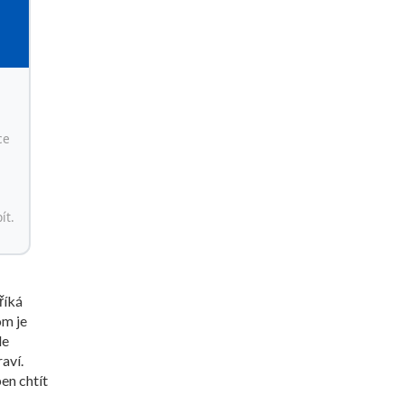
ce
ít.
říká
om je
le
aví.
en chtít