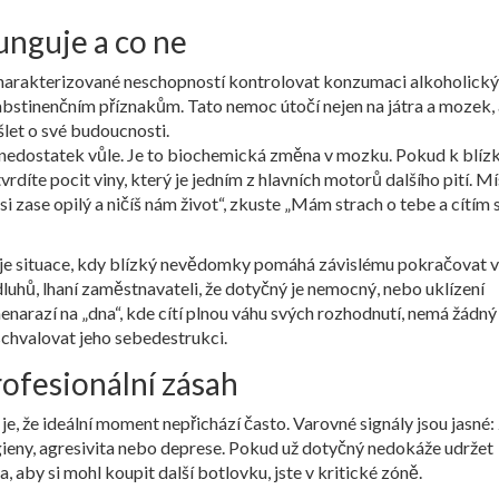
unguje a co ne
arakterizované neschopností kontrolovat konzumaci alkoholick
a abstinenčním příznakům
. Tato nemoc útočí nejen na játra a mozek, 
let o své budoucnosti.
 nedostatek vůle. Je to biochemická změna v mozku. Pokud k blí
rdíte pocit viny, který je jedním z hlavních motorů dalšího pití. M
 zase opilý a ničíš nám život“, zkuste „Mám strach o tebe a cítím 
 je situace, kdy blízký nevědomky pomáhá závislému pokračovat v 
dluhů, lhaní zaměstnavateli, že dotyčný je nemocný, nebo uklízení
enarazí na „dna“, kde cítí plnou váhu svých rozhodnutí, nemá žádný
hvalovat jeho sebedestrukci.
rofesionální zásah
e, že ideální moment nepřichází často. Varovné signály jsou jasné:
ieny, agresivita nebo deprese. Pokud už dotyčný nedokáže udržet
aby si mohl koupit další botlovku, jste v kritické zóně.