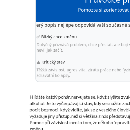
Pomozte si zorientovat
Který popis nejlépe odpovídá vaší současné s
✅ Blízký chce změnu
Dotyčný přiznává problém, chce přestat, ale bojí
neví, jak začít.
⚠️ Kritický stav
Těžká závislost, agresivita, ztráta práce nebo fyzi
zdravotní kolapsy.
Hlídáte každý pohár, nervujete se, když slyšíte zvuk 
alkohol. Je to vyčerpávající stav, kdy se snažíte z
pocit bezmoci, když vidíte, jak se z veselého člověk
vyžaduje jiný přístup, než si většina z nás představ
Pomoc při závislosti není o tom, že někoho 'opravít
změnu.