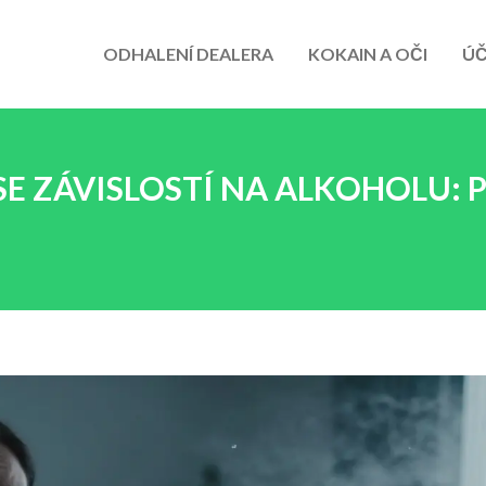
ODHALENÍ DEALERA
KOKAIN A OČI
ÚČ
SE ZÁVISLOSTÍ NA ALKOHOLU: