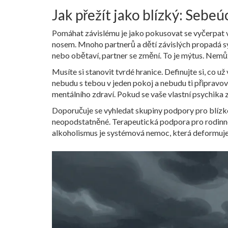
Jak přežít jako blízký: Sebeú
Pomáhat závislému je jako pokusovat se vyčerpat 
nosem. Mnoho partnerů a dětí závislých propadá sy
nebo obětaví, partner se změní. To je mýtus. Nemůž
Musíte si stanovit tvrdé hranice. Definujte si, co u
nebudu s tebou v jeden pokoj a nebudu ti připravova
mentálního zdraví. Pokud se vaše vlastní psychika
Doporučuje se vyhledat skupiny podpory pro blízké
neopodstatněné. Terapeutická podpora pro rodinné 
alkoholismus je systémová nemoc, která deformuje