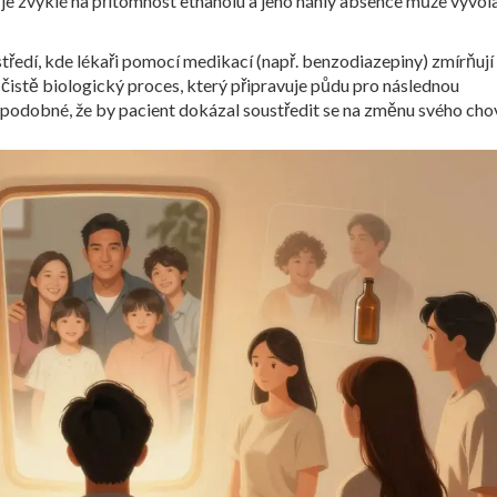
 je zvyklé na přítomnost ethanolu a jeho náhlý absence může vyvol
ředí, kde lékaři pomocí medikací (např. benzodiazepiny) zmírňuj
to čistě biologický proces, který připravuje půdu pro následnou
ěpodobné, že by pacient dokázal soustředit se na změnu svého cho