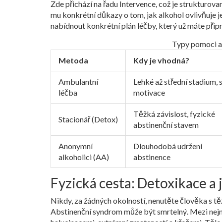
Zde přichází na řadu
Intervence
, což je strukturova
mu konkrétní důkazy o tom, jak alkohol ovlivňuje je
nabídnout konkrétní plán léčby, který už máte přip
Typy pomoci a 
Metoda
Kdy je vhodná?
Ambulantní
Lehké až střední stadium, s
léčba
motivace
Těžká závislost, fyzické
Stacionář (Detox)
abstinenční stavem
Anonymní
Dlouhodobá udržení
alkoholici (AA)
abstinence
Fyzická cesta: Detoxikace a 
Nikdy, za žádných okolností, nenutěte člověka s tě
Abstinenční syndrom
může být smrtelný. Mezi nej