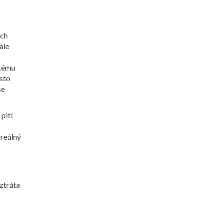
ých
ale
zkému
ísto
se
pití
 reálný
 ztráta