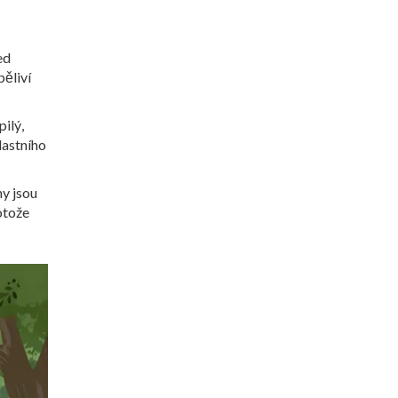
ed
pěliví
pilý,
lastního
ny jsou
otože