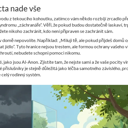
cta nade vše
vodu z tekoucího kohoutku, zatímco vám někdo rozbíjí zrcadlo př
ndromu „záchranáře“. Věří, že pokud budou dostatečně laskaví, tr
ete nikoho zachránit, kdo není připraven se zachránit sám.
ž v domě nepovolíte. Například: „Miluji tě, ale pokud přijdeš domů o
t jídlo“. Tyto hranice nejsou trestem, ale formou ochrany vašeho v
 zhroutí, nebudete schopni pomoci nikomu.
, jako jsou
Al-Anon
. Zjistíte tam, že nejste sami a že vaše pocity vi
příslušníky je stejně důležitá jako léčba samotného závislého, pr
 celý rodinný systém.