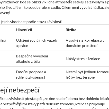
ný rozhovor, kde se blízkí v klidné atmosféře setkají se závislým a 
ho život. Není to soudce, ale zrcadlo. Cílem není vyvolat hádku, al
ravený.
jejich vhodnost podle stavu závislosti
Hlavní cíl
Rizika
ilná
Udržení sociálních vazeb
Vysoké riziko relapsu v
a práce
domácím prostředí
Bezpečné vyvedení
Náhlý stres z izolace
alkoholu z těla
Emoční podpora a
Nesmí být jedinou formo
sdílená zkušenost
léčby bez terapie
její nebezpečí
žkou závislostí přestat pít „ze dne na den“ doma bez dohledu lékař
nebezpečnějšími stavy patří
delirium tremens
, které se projevuje