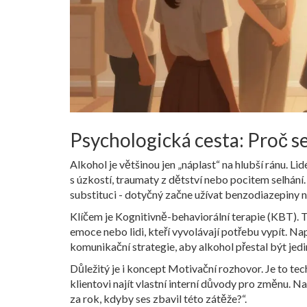
Psychologická cesta: Proč se
Alkohol je většinou jen „náplast“ na hlubší ránu. Lidé
s úzkostí, traumaty z dětství nebo pocitem selhán
substituci - dotyčný začne užívat benzodiazepiny n
Klíčem je
Kognitivně-behaviorální terapie
(KBT). T
emoce nebo lidi, kteří vyvolávají potřebu vypít. N
komunikační strategie, aby alkohol přestal být jed
Důležitý je i koncept
Motivační rozhovor
. Je to t
klientovi najít vlastní interní důvody pro změnu. Na
za rok, kdyby ses zbavil této zátěže?“.