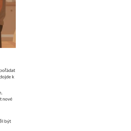
vypořádat
dojde k
e,
it nové
ěl být