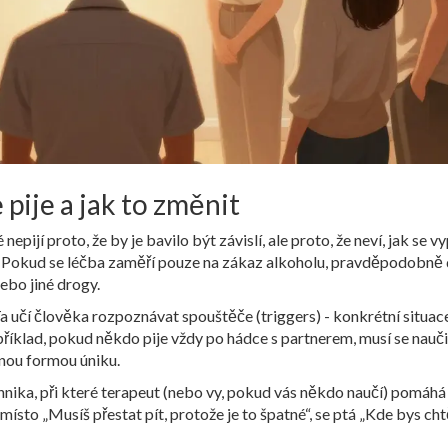
 pije a jak to změnit
 nepijí proto, že by je bavilo být závislí, ale proto, že neví, jak se 
í. Pokud se léčba zaměří pouze na zákaz alkoholu, pravděpodobně 
ebo jiné drogy.
a učí člověka rozpoznávat spouštěče (triggers) - konkrétní situac
apříklad, pokud někdo pije vždy po hádce s partnerem, musí se nauč
inou formou úniku.
echnika, při které terapeut (nebo vy, pokud vás někdo naučí) pomáhá
místo „Musíš přestat pít, protože je to špatné“, se ptá „Kde bys cht