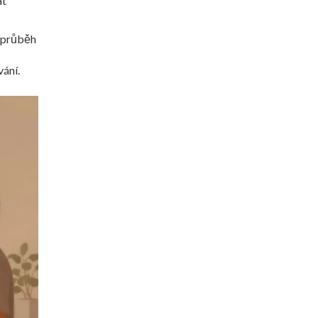
at
í průběh
vání.