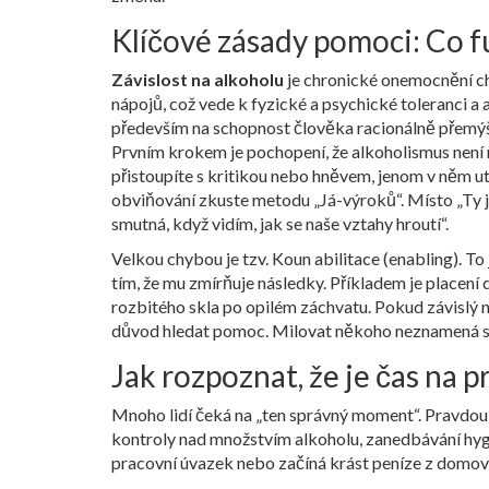
Klíčové zásady pomoci: Co f
Závislost na alkoholu
je
chronické onemocnění ch
nápojů, což vede k fyzické a psychické toleranci 
především na schopnost člověka racionálně přemýš
Prvním krokem je pochopení, že alkoholismus není
přistoupíte s kritikou nebo hněvem, jenom v něm utv
obviňování zkuste metodu „Já-výroků“. Místo „Ty jsi
smutná, když vidím, jak se naše vztahy hroutí“.
Velkou chybou je tzv.
Koun abilitace
(enabling). To
tím, že mu zmírňuje následky. Příkladem je placení 
rozbitého skla po opilém záchvatu. Pokud závislý n
důvod hledat pomoc. Milovat někoho neznamená sc
Jak rozpoznat, že je čas na p
Mnoho lidí čeká na „ten správný moment“. Pravdou j
kontroly nad množstvím alkoholu, zanedbávání hyg
pracovní úvazek nebo začíná krást peníze z domova, 