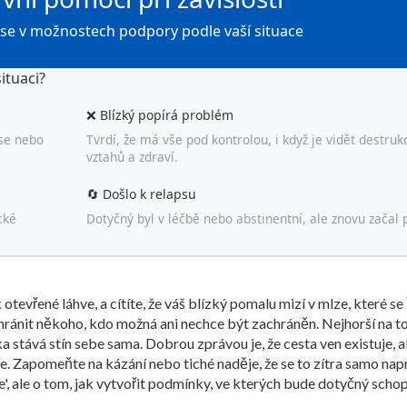
 se v možnostech podpory podle vaší situace
ituaci?
❌ Blízký popírá problém
 se nebo
Tvrdí, že má vše pod kontrolou, i když je vidět destruk
vztahů a zdraví.
🔄 Došlo k relapsu
cké
Dotyčný byl v léčbě nebo abstinentní, ale znovu začal p
otevřené láhve, a cítíte, že váš blízký pomalu mizí v mlze, které se 
achránit někoho, kdo možná ani nechce být zachráněn. Nejhorší na t
a stává stín sebe sama. Dobrou zprávou je, že cesta ven existuje, a
uje. Zapomeňte na kázání nebo tiché naděje, že se to zítra samo napr
e', ale o tom, jak vytvořit podmínky, ve kterých bude dotyčný schop