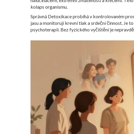
halucinacemi, extrémní zmateností a křečemi. Tělo
kolaps organismu.
Správná
Detoxikace
probíhá v kontrolovaném prost
jasu a monitorují krevní tlak a srdeční činnost. Je 
psychoterapii. Bez fyzického vyčištění je nepravd