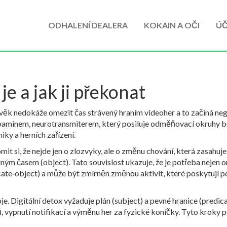
ODHALENÍ DEALERA
KOKAIN A OČI
ÚČ
je a jak ji překonat
ověk nedokáže omezit čas strávený hraním videoher a to začíná nega
paminem
,
neurotransmiterem, který posiluje odměňovací okruhy 
iky a herních zařízení
.
omit si, že nejde jen o zlozvyky, ale o změnu chování, která zasah
olným časem (object). Tato souvislost ukazuje, že je potřeba nejen 
cate‑object) a může být zmírněn změnou aktivit, které poskytují p
je. Digitální detox vyžaduje plán (subject) a pevné hranice (predic
, vypnutí notifikací a výměnu her za fyzické koníčky. Tyto kroky 