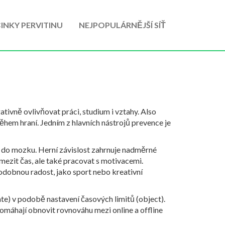
INKY PERVITINU
NEJPOPULÁRNĚJŠÍ SÍŤ
tivně ovlivňovat práci, studium i vztahy
. Also
během hraní
. Jedním z hlavních nástrojů prevence je
uje do mozku. Herní závislost zahrnuje nadměrné
omezit čas, ale také pracovat s motivacemi.
odobnou radost, jako sport nebo kreativní
ate) v podobě nastavení časových limitů (object).
pomáhají obnovit rovnováhu mezi online a offline