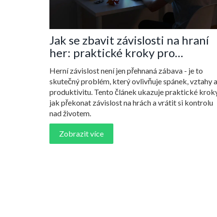
Jak se zbavit závislosti na hraní
her: praktické kroky pro
překonání herní závislosti
Herní závislost není jen přehnaná zábava - je to
skutečný problém, který ovlivňuje spánek, vztahy 
produktivitu. Tento článek ukazuje praktické kroky
jak překonat závislost na hrách a vrátit si kontrolu
nad životem.
Zobrazit více