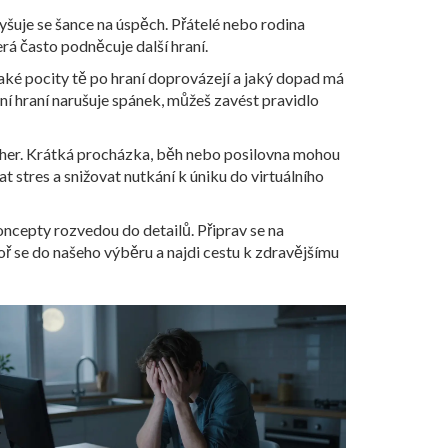
yšuje se šance na úspěch. Přátelé nebo rodina
erá často podněcuje další hraní.
jaké pocity tě po hraní doprovázejí a jaký dopad má
rní hraní narušuje spánek, můžeš zavést pravidlo
 her. Krátká procházka, běh nebo posilovna mohou
 stres a snižovat nutkání k úniku do virtuálního
oncepty rozvedou do detailů. Připrav se na
noř se do našeho výběru a najdi cestu k zdravějšímu