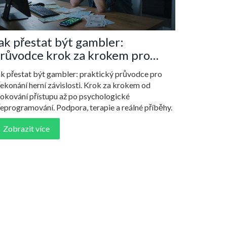
ak přestat být gambler:
růvodce krok za krokem pro
řekonání herní závislosti
ak přestat být gambler: praktický průvodce pro
ekonání herní závislosti. Krok za krokem od
lokování přístupu až po psychologické
eprogramování. Podpora, terapie a reálné příběhy.
Zobrazit více