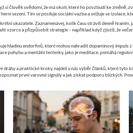
ž si člověk uvědomí, že má okolí, které ho povzbudí ke změně, zv
erní sezení. Tím se posiluje sociální vazba a snižuje se izolace, kt
krétní ukazatele. Zaznamenávej, kolik času strávíš denně hraním, 
it vzorce a přizpůsobit strategie – například když zjistíš, že veče
šuje hladinu endorfinů, které mohou nahradit dopaminový impuls z
ce pohybu a mentální techniky, jako je meditace, pomáhá regulovat
dráhy a praktické kroky, najdeš u nás výběr článků, které tyto k
 rozpoznat první varovné signály a jak získat podporu blízkých. Po