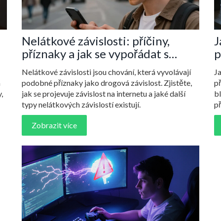
Nelátkové závislosti: příčiny,
J
příznaky a jak se vypořádat s
p
závislostí na internetu
p
Nelátkové závislosti jsou chování, která vyvolávají
J
a
podobné příznaky jako drogová závislost. Zjistěte,
př
,
jak se projevuje závislost na internetu a jaké další
b
typy nelátkových závislostí existují.
př
Zobrazit více