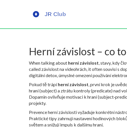
Herní závislost – co to 
When talking about
herní závislost
,
stavy, kdy čl
called
závislost na videohrách
, it often souvisí s
do
digitální detox
,
úmyslné omezení používání elektron
Pokud tě trápí
herní závislost
, první krok je uvěd
hraní (subject) a ztrátu kontroly (predicate) nad v
Dopamin ovlivňuje motivaci k hraní (subject‑predi
projekty.
Prevence herní závislosti vyžaduje konkrétní nástro
Praktické tipy zahrnují nastavení hodinových bloků
světem a snižují impuls k dalšímu hraní.