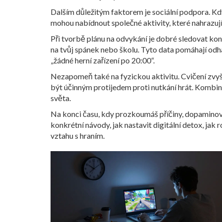
Dalším důležitým faktorem je sociální podpora. Kdy
mohou nabídnout společné aktivity, které nahrazují h
Při tvorbě plánu na odvykání je dobré sledovat kon
na tvůj spánek nebo školu. Tyto data pomáhají odhal
„žádné herní zařízení po 20:00“.
Nezapomeň také na fyzickou aktivitu. Cvičení zvy
být účinným protijedem proti nutkání hrát. Kombina
světa.
Na konci času, kdy prozkoumáš příčiny, dopaminové 
konkrétní návody, jak nastavit digitální detox, jak
vztahu s hraním.