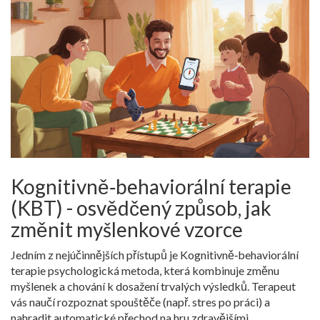
Kognitivně‑behaviorální terapie
(KBT) - osvědčený způsob, jak
změnit myšlenkové vzorce
Jedním z nejúčinnějších přístupů je
Kognitivně‑behaviorální
terapie
psychologická metoda, která kombinuje změnu
myšlenek a chování k dosažení trvalých výsledků
. Terapeut
vás naučí rozpoznat spouštěče (např. stres po práci) a
nahradit automatické přechod na hru zdravějšími