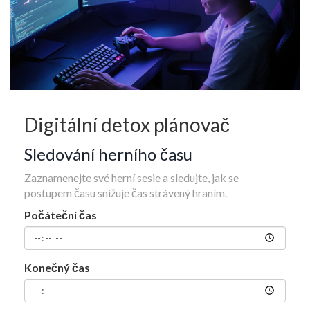
Digitální detox plánovač
Sledování herního času
Zaznamenejte své herní sesie a sledujte, jak se
postupem času snižuje čas strávený hraním.
Počáteční čas
Konečný čas