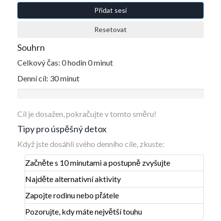
Přidat sesi
Resetovat
Souhrn
Celkový čas: 0 hodin 0 minut
Denní cíl: 30 minut
Cíl je dosažen, pokračujte v tomto směru!
Tipy pro úspěšný detox
Když jste dosáhli svého denního cíle, zkuste:
Začněte s 10 minutami a postupně zvyšujte
Najděte alternativní aktivity
Zapojte rodinu nebo přátele
Pozorujte, kdy máte největší touhu