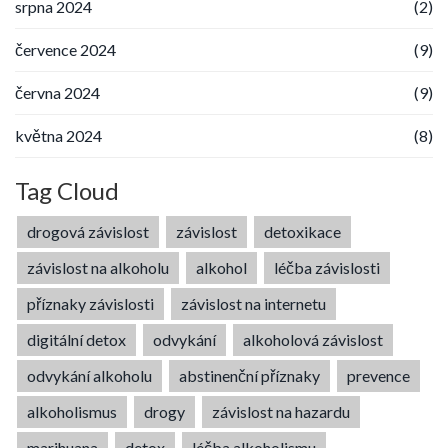
srpna 2024
(2)
července 2024
(9)
června 2024
(9)
května 2024
(8)
Tag Cloud
drogová závislost
závislost
detoxikace
závislost na alkoholu
alkohol
léčba závislosti
příznaky závislosti
závislost na internetu
digitální detox
odvykání
alkoholová závislost
odvykání alkoholu
abstinenční příznaky
prevence
alkoholismus
drogy
závislost na hazardu
marihuana
detox
léčba alkoholismu