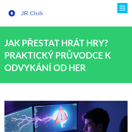
JAK PŘESTAT HRÁT HRY?
PRAKTICKÝ PRŮVODCE K
ODVYKÁNÍ OD HER