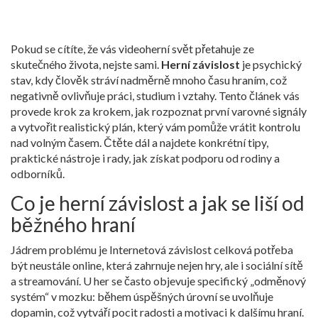
Pokud se cítíte, že vás videoherní svět přetahuje ze
skutečného života, nejste sami.
Herní závislost
je psychický
stav, kdy člověk stráví nadměrně mnoho času hraním, což
negativně ovlivňuje práci, studium i vztahy
. Tento článek vás
provede krok za krokem, jak rozpoznat první varovné signály
a vytvořit realistický plán, který vám pomůže vrátit kontrolu
nad volným časem. Čtěte dál a najdete konkrétní tipy,
praktické nástroje i rady, jak získat podporu od rodiny a
odborníků.
Co je herní závislost a jak se liší od
běžného hraní
Jádrem problému je
Internetová závislost
celková potřeba
být neustále online, která zahrnuje nejen hry, ale i sociální sítě
a streamování
. U her se často objevuje specifický „odměnový
systém“ v mozku: během úspěšných úrovní se uvolňuje
dopamin, což vytváří pocit radosti a motivaci k dalšímu hraní.