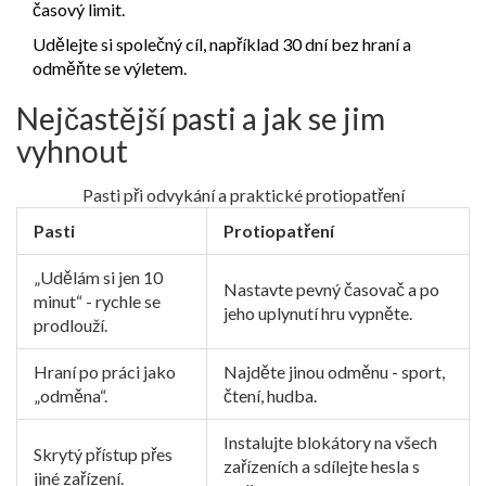
časový limit.
Udělejte si společný cíl, například 30 dní bez hraní a
odměňte se výletem.
Nejčastější pasti a jak se jim
vyhnout
Pasti při odvykání a praktické protiopatření
Pasti
Protiopatření
„Udělám si jen 10
Nastavte pevný časovač a po
minut“ - rychle se
jeho uplynutí hru vypněte.
prodlouží.
Hraní po práci jako
Najděte jinou odměnu - sport,
„odměna“.
čtení, hudba.
Instalujte blokátory na všech
Skrytý přístup přes
zařízeních a sdílejte hesla s
jiné zařízení.