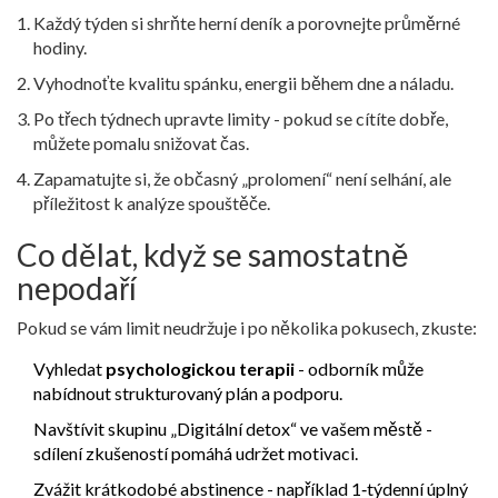
Každý týden si shrňte herní deník a porovnejte průměrné
hodiny.
Vyhodnoťte kvalitu spánku, energii během dne a náladu.
Po třech týdnech upravte limity - pokud se cítíte dobře,
můžete pomalu snižovat čas.
Zapamatujte si, že občasný „prolomení“ není selhání, ale
příležitost k analýze spouštěče.
Co dělat, když se samostatně
nepodaří
Pokud se vám limit neudržuje i po několika pokusech, zkuste:
Vyhledat
psychologickou terapii
- odborník může
nabídnout strukturovaný plán a podporu.
Navštívit skupinu „Digitální detox“ ve vašem městě -
sdílení zkušeností pomáhá udržet motivaci.
Zvážit krátkodobé abstinence - například 1‑týdenní úplný