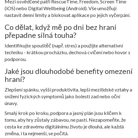
Mezi osvědčené patří RescueTime, Freedom, Screen Time
(iOS) nebo Digital Wellbeing (Android). Vše umožňují
nastavit denní limity a blokovat aplikace po jejich vyčerpání.
Co dělat, když mě po dni bez hraní
přepadne silná touha?
Identifikujte spouštěč (např. stres) a použijte alternativní
techniku - krátkou procházku, dechová cvičení nebo hovor s
podporou.
Jaké jsou dlouhodobé benefity omezení
hraní?
Zlepšení spánku, vyšší produktivita, lepší mezilidské vztahy a
snížení fyzických symptomů jako bolesti zad nebo oční
únavy.
Smalý krok po kroku, podpora a jasný plán jsou klíčem k
tomu, aby hry zůstaly zábavou, ne pastí. Nezapomeňte, že
cesta ke zdravému digitálnímu životu je dlouhá, ale každá
změna, i ta nejmenší, se počítá.