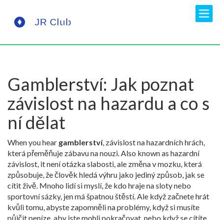
Gamblerství: Jak poznat
závislost na hazardu a co s
ní dělat
When you hear
gamblerství
,
závislost na hazardních hrách,
která přeměňuje zábavu na nouzi
. Also known as
hazardní
závislost
, it
není otázka slabosti, ale změna v mozku, která
způsobuje, že člověk hledá výhru jako jediný způsob, jak se
cítit živě
.
Mnoho lidí si myslí, že kdo hraje na sloty nebo
sportovní sázky, jen má špatnou štěstí. Ale když začnete hrát
kvůli tomu, abyste zapomněli na problémy, když si musíte
půjčit peníze, aby jste mohli pokračovat, nebo když se cítíte