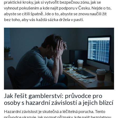
praktické kroky, jak si vytvořit bezpečnou zónu, jak se
vyhnout pokušením a kde najít podporu v Česku. Nejde o to,
abyste se cítili špatně. Jde o to, abyste se znovu naučili žít
bez toho, aby vás každá sázka držela v pasti.
Jak řešit gamblerství: průvodce pro
osoby s hazardní závislostí a jejich blízcí
Hazardní závislost je skutečná a léčitelná porucha. Tento
průvodce ukazuje, jak poznat příznaky, kde najít bezplatnou