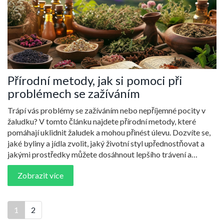
Přírodní metody, jak si pomoci při
problémech se zažíváním
Trápí vás problémy se zažíváním nebo nepříjemné pocity v
žaludku? V tomto článku najdete přírodní metody, které
pomáhají uklidnit žaludek a mohou přinést úlevu. Dozvíte se,
jaké byliny a jídla zvolit, jaký životní styl upřednostňovat a
jakými prostředky můžete dosáhnout lepšího trávení a
celkové pohody.
Zobrazit více
1
2