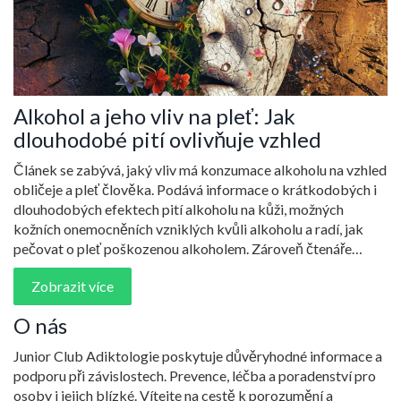
Alkohol a jeho vliv na pleť: Jak
dlouhodobé pití ovlivňuje vzhled
Článek se zabývá, jaký vliv má konzumace alkoholu na vzhled
obličeje a pleť člověka. Podává informace o krátkodobých i
dlouhodobých efektech pití alkoholu na kůži, možných
kožních onemocněních vzniklých kvůli alkoholu a radí, jak
pečovat o pleť poškozenou alkoholem. Zároveň čtenáře
seznámí s tipy na redukci negativních effektů alkoholu na
Zobrazit více
pokožku.
O nás
Junior Club Adiktologie poskytuje důvěryhodné informace a
podporu při závislostech. Prevence, léčba a poradenství pro
osoby i jejich blízké. Vítejte na cestě k porozumění a