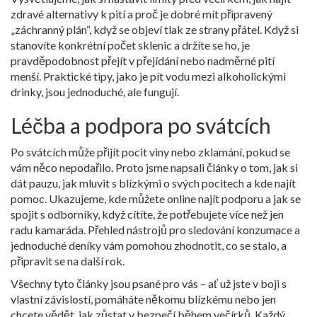
zdravé alternativy k pití a proč je dobré mít připravený
„záchranný plán“, když se objeví tlak ze strany přátel. Když si
stanovíte konkrétní počet sklenic a držíte se ho, je
pravděpodobnost přejít v přejídání nebo nadměrné pití
menší. Praktické tipy, jako je pít vodu mezi alkoholickými
drinky, jsou jednoduché, ale fungují.
Léčba a podpora po svátcích
Po svátcích může přijít pocit viny nebo zklamání, pokud se
vám něco nepodařilo. Proto jsme napsali články o tom, jak si
dát pauzu, jak mluvit s blízkými o svých pocitech a kde najít
pomoc. Ukazujeme, kde můžete online najít podporu a jak se
spojit s odborníky, když cítíte, že potřebujete více než jen
radu kamaráda. Přehled nástrojů pro sledování konzumace a
jednoduché deníky vám pomohou zhodnotit, co se stalo, a
připravit se na další rok.
Všechny tyto články jsou psané pro vás – ať už jste v boji s
vlastní závislostí, pomáháte někomu blízkému nebo jen
chcete vědět, jak zůstat v bezpečí během večírků. Každý