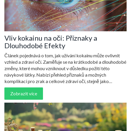
Vliv kokainu na oči: Příznaky a
Dlouhodobé Efekty
Článek pojednává o tom, jak užívání kokainu může ovlivnit
vzhled a zdraví očí. Zaměřuje se na krátkodobé a dlouhodobé
změny, které mohou vzniknout v důsledku požití této
návykové látky. Nabízí přehled příznaků a možných
komplikací pro zrak a celkové zdraví očí, stejně jako
diskutuje způsoby, jaké pomoci si osobním přístupem při
Zobrazit více
zneužívání kokainu.