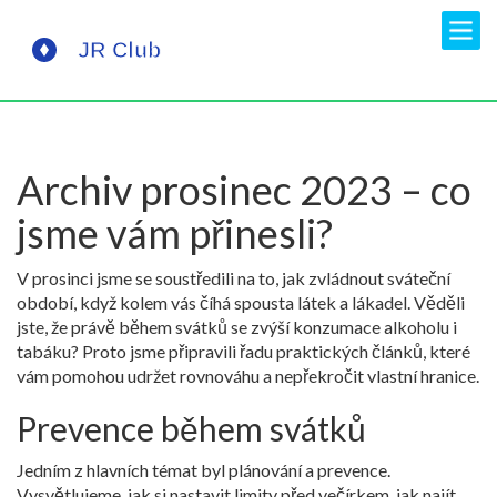
Archiv prosinec 2023 – co
jsme vám přinesli?
V prosinci jsme se soustředili na to, jak zvládnout sváteční
období, když kolem vás číhá spousta látek a lákadel. Věděli
jste, že právě během svátků se zvýší konzumace alkoholu i
tabáku? Proto jsme připravili řadu praktických článků, které
vám pomohou udržet rovnováhu a nepřekročit vlastní hranice.
Prevence během svátků
Jedním z hlavních témat byl plánování a prevence.
Vysvětlujeme, jak si nastavit limity před večírkem, jak najít