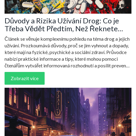
Důvody a Rizika Užívání Drog: Co je
Třeba Vědět Předtím, Než Řeknete
'Ano'
Článek se věnuje komplexnímu pohledu na téma drog a jejich
užívání. Prozkoumává důvody, proč se jim vyhnout a dopady,
které mají na fyzické, psychické a sociální zdraví. Průvodce
nabízí praktické informace a tipy, které mohou pomoci
čtenářům vytvářet informovaná rozhodnutí a posílit prevenci
v oblasti drog.
Zobrazit více