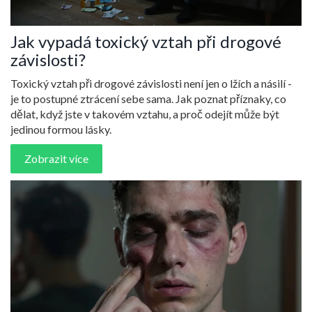
Jak vypadá toxický vztah při drogové
závislosti?
Toxický vztah při drogové závislosti není jen o lžích a násilí -
je to postupné ztrácení sebe sama. Jak poznat příznaky, co
dělat, když jste v takovém vztahu, a proč odejít může být
jedinou formou lásky.
Zobrazit více