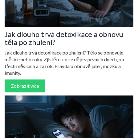
Jak dlouho trvá detoxikace a obnovu
těla po zhulení?
Jak dlouho trvá detoxikace po zhulení? Tělo se obnovuje
měsíce nebo roky. Zjistěte, co se děje v prvních dnech, po
třech měsících a za rok. Pravda o obnově játer, mozku a
imunity.
Zobrazit více