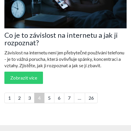
Co je to závislost na internetu a jak ji
rozpoznat?
Závislost na internetu není jen přebytečné používání telefonu
- je to vážná porucha, která ovlivňuje spánky, koncentraci a
vztahy. Zjistěte, jak ji rozpoznat a jak se jí zbavit.
Zobrazit více
1
2
3
4
5
6
7
…
26