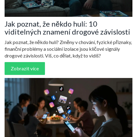
Jak poznat, že někdo hulí: 10
viditelných znamení drogové závislosti
Jak poznat, že někdo hulí? Změny v chování, fyzické příznaky,
finanční problémy a sociální izolace jsou klíčové signály
drogové závislosti. Víš, co dělat, když to vidíš?
Zobrazit více