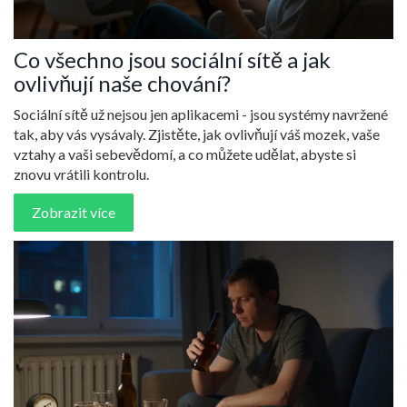
Co všechno jsou sociální sítě a jak
ovlivňují naše chování?
Sociální sítě už nejsou jen aplikacemi - jsou systémy navržené
tak, aby vás vysávaly. Zjistěte, jak ovlivňují váš mozek, vaše
vztahy a vaši sebevědomí, a co můžete udělat, abyste si
znovu vrátili kontrolu.
Zobrazit více