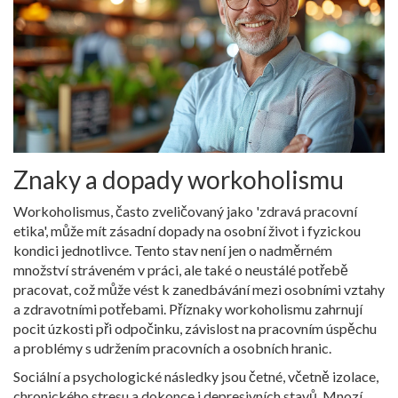
Znaky a dopady workoholismu
Workoholismus, často zveličovaný jako 'zdravá pracovní
etika', může mít zásadní dopady na osobní život i fyzickou
kondici jednotlivce. Tento stav není jen o nadměrném
množství stráveném v práci, ale také o neustálé potřebě
pracovat, což může vést k zanedbávání mezi osobními vztahy
a zdravotními potřebami. Příznaky workoholismu zahrnují
pocit úzkosti při odpočinku, závislost na pracovním úspěchu
a problémy s udržením pracovních a osobních hranic.
Sociální a psychologické následky jsou četné, včetně izolace,
chronického stresu a dokonce i depresivních stavů. Mnozí