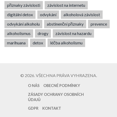
příznaky závislosti
závislost na internetu
digitální detox
odvykání
alkoholová závislost
odvykání alkoholu
abstinenční příznaky
prevence
alkoholismus
drogy
závislost na hazardu
marihuana
detox
léčba alkoholismu
© 2026. VŠECHNA PRÁVA VYHRAZENA.
O NÁS
OBECNÉ PODMÍNKY
ZÁSADY OCHRANY OSOBNÍCH
ÚDAJŮ
GDPR
KONTAKT