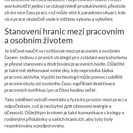
workoholičtí jedinci se stávají méně produktivními, přestože
stráví více času prací, což může vést k paradoxní situaci, kde
více práce skutečně vede k nižšímu výkonu a vyhoření.
Stanovení hranic mezi pracovním
a osobním životem
Je klíčové naučit se rozlišovat mezi pracovním a osobním
časem. Jednou z prvních strategií pro zvládání workoholismu
je přesné stanovení a dodržování pracovních hodin. Důležité
je také mít definované volné dny, kdy neprobíhá žádná
pracovní aktivita. Využití technologií může pomoci oddělit
pracovní úkoly od osobního času; například deaktivace
pracovních notifikací po určitou hodinu večer.
Tato oddělení vytváří mentální a fyzický prostor mezi prací a
odpočinkem, což je nezbytné для obnovení energie a
účinnosti. Důležitým krokem je také komunikace s kolegy a
rodinnými příslušníky o vašich hranicích, aby tyto byly
respektovány a podporovány.