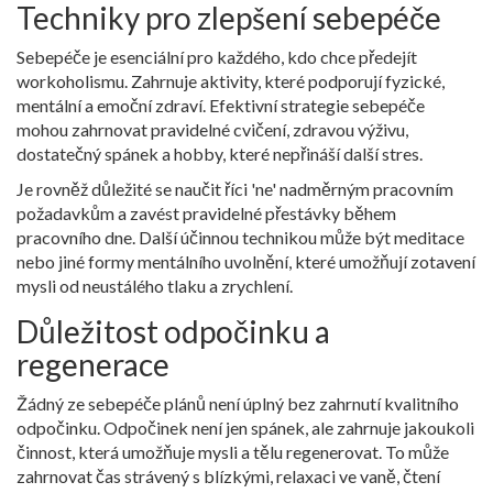
Techniky pro zlepšení sebepéče
Sebepéče je esenciální pro každého, kdo chce předejít
workoholismu. Zahrnuje aktivity, které podporují fyzické,
mentální a emoční zdraví. Efektivní strategie sebepéče
mohou zahrnovat pravidelné cvičení, zdravou výživu,
dostatečný spánek a hobby, které nepřináší další stres.
Je rovněž důležité se naučit říci 'ne' nadměrným pracovním
požadavkům a zavést pravidelné přestávky během
pracovního dne. Další účinnou technikou může být meditace
nebo jiné formy mentálního uvolnění, které umožňují zotavení
mysli od neustálého tlaku a zrychlení.
Důležitost odpočinku a
regenerace
Žádný ze sebepéče plánů není úplný bez zahrnutí kvalitního
odpočinku. Odpočinek není jen spánek, ale zahrnuje jakoukoli
činnost, která umožňuje mysli a tělu regenerovat. To může
zahrnovat čas strávený s blízkými, relaxaci ve vaně, čtení