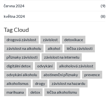
června 2024
(9)
května 2024
(8)
Tag Cloud
drogová závislost
závislost
detoxikace
závislost na alkoholu
alkohol
léčba závislosti
příznaky závislosti
závislost na internetu
digitální detox
odvykání
alkoholová závislost
odvykání alkoholu
abstinenční příznaky
prevence
alkoholismus
drogy
závislost na hazardu
marihuana
detox
léčba alkoholismu