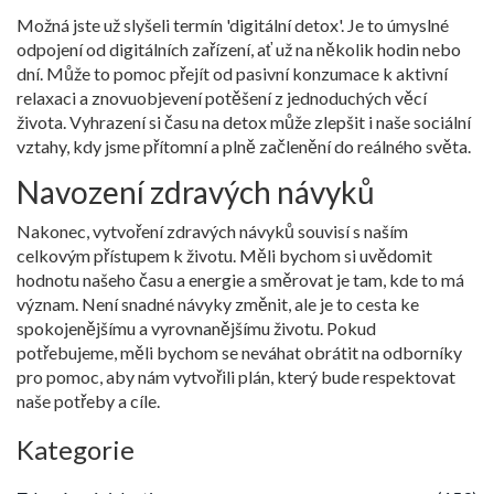
Možná jste už slyšeli termín 'digitální detox'. Je to úmyslné
odpojení od digitálních zařízení, ať už na několik hodin nebo
dní. Může to pomoc přejít od pasivní konzumace k aktivní
relaxaci a znovuobjevení potěšení z jednoduchých věcí
života. Vyhrazení si času na detox může zlepšit i naše sociální
vztahy, kdy jsme přítomní a plně začlenění do reálného světa.
Navození zdravých návyků
Nakonec, vytvoření zdravých návyků souvisí s naším
celkovým přístupem k životu. Měli bychom si uvědomit
hodnotu našeho času a energie a směrovat je tam, kde to má
význam. Není snadné návyky změnit, ale je to cesta ke
spokojenějšímu a vyrovnanějšímu životu. Pokud
potřebujeme, měli bychom se neváhat obrátit na odborníky
pro pomoc, aby nám vytvořili plán, který bude respektovat
naše potřeby a cíle.
Kategorie