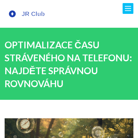
OPTIMALIZACE ČASU
STRÁVENÉHO NA TELEFONU:
NAJDĚTE SPRÁVNOU
ROVNOVÁHU