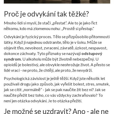
Proč je odvykání tak těžké?
Mnoho lidí si myslí, že stačí „přestat“. Ale to je jako říct
někomu, kdo má zlomenou nohu: „Prostě si přestup.“
Odvykání je fyzický proces. Tělo se přizpůsobilo přítomnosti
látky. Když ji najednou odstraníte, tělo je v šoku. Může se
objevit třes, nevolnost, zvracení, závratě, úzkost, nespavost,
dokonce záchvaty. Tyto příznaky se nazývají
odstupový
syndrom
. U alkoholu může být životně nebezpečný. U
opioidů je bolestivý, ale obvykle neohrožuje život. A přesto se
lidé vrací - ne proto, že chtějí, ale proto, že nevydrží.
Psychologická závislost je ještě těžší. Když jste několik let
používali drogu jako způsob, jak vyřešit bolest, stres, smutek,
jak se cítit „normálně“ - jak se pak naučíte žít bez ní? Jak se
naučíte přežít bez toho, co vás vždycky zachraňovalo? To
není jen otázka odvykání. Je to otázka přežití.
Je možné se uzdravit? Ano - ale ne