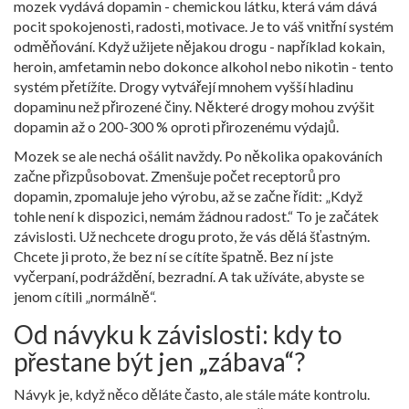
mozek vydává dopamin - chemickou látku, která vám dává
pocit spokojenosti, radosti, motivace. Je to váš vnitřní systém
odměňování. Když užijete nějakou drogu - například kokain,
heroin, amfetamin nebo dokonce alkohol nebo nikotin - tento
systém přetížíte. Drogy vytvářejí mnohem vyšší hladinu
dopaminu než přirozené činy. Některé drogy mohou zvýšit
dopamin až o 200-300 % oproti přirozenému výdajů.
Mozek se ale nechá ošálit navždy. Po několika opakováních
začne přizpůsobovat. Zmenšuje počet receptorů pro
dopamin, zpomaluje jeho výrobu, až se začne řídit: „Když
tohle není k dispozici, nemám žádnou radost.“ To je začátek
závislosti. Už nechcete drogu proto, že vás dělá šťastným.
Chcete ji proto, že bez ní se cítíte špatně. Bez ní jste
vyčerpaní, podráždění, bezradní. A tak užíváte, abyste se
jenom cítili „normálně“.
Od návyku k závislosti: kdy to
přestane být jen „zábava“?
Návyk je, když něco děláte často, ale stále máte kontrolu.