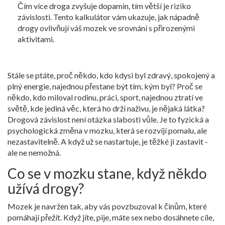
Čím více droga zvyšuje dopamin, tím větší je riziko
závislosti. Tento kalkulátor vám ukazuje, jak nápadně
drogy ovlivňují váš mozek ve srovnání s přirozenými
aktivitami.
Stále se ptáte, proč někdo, kdo kdysi byl zdravý, spokojený a
plný energie, najednou přestane být tím, kým byl? Proč se
někdo, kdo miloval rodinu, práci, sport, najednou ztratí ve
světě, kde jediná věc, která ho drží naživu, je nějaká látka?
Drogová závislost není otázka slabosti vůle. Je to fyzická a
psychologická změna v mozku, která se rozvíjí pomalu, ale
nezastavitelně. A když už se nastartuje, je těžké ji zastavit -
ale ne nemožná.
Co se v mozku stane, když někdo
užívá drogy?
Mozek je navržen tak, aby vás povzbuzoval k činům, které
pomáhají přežít. Když jíte, pije, máte sex nebo dosáhnete cíle,