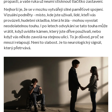
propasti, a vaše ruka už neumí stisknout tlačítko zastavení.
Nejhorší je, že se v mozku vytvářejí silné paměťové spojení.
Vizuální podněty - místo, kde jste užívali, lidé, kteří vás
provázeli, hudební skladba, která hrála - mohou vyvolat
neodolatelnou touhu. I po letech odvykání se tato touha může
vrátit, když uvidíte kámen, který jste dříve používali, nebo
když vás někdo zavolá na stejnou ulici. To je důvod, proč se
mnozí relapsují. Není to slabost. Je to neurologický signál,
který přetrvává.