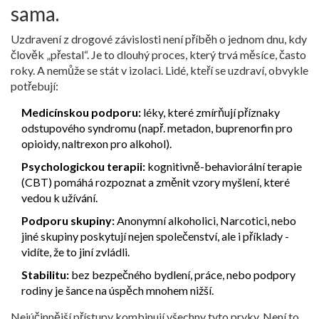
sama.
Uzdravení z drogové závislosti není příběh o jednom dnu, kdy
člověk „přestal“. Je to dlouhý proces, který trvá měsíce, často
roky. A nemůže se stát v izolaci. Lidé, kteří se uzdraví, obvykle
potřebují:
Medicínskou podporu:
léky, které zmírňují příznaky
odstupového syndromu (např. metadon, buprenorfin pro
opioidy, naltrexon pro alkohol).
Psychologickou terapii:
kognitivně-behaviorální terapie
(CBT) pomáhá rozpoznat a změnit vzory myšlení, které
vedou k užívání.
Podporu skupiny:
Anonymní alkoholici, Narcotici, nebo
jiné skupiny poskytují nejen společenství, ale i příklady -
vidíte, že to jiní zvládli.
Stabilitu:
bez bezpečného bydlení, práce, nebo podpory
rodiny je šance na úspěch mnohem nižší.
Nejúčinnější přístupy kombinují všechny tyto prvky. Není to