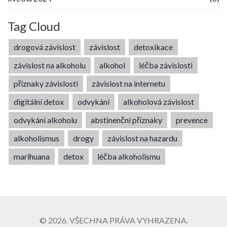
Tag Cloud
drogová závislost
závislost
detoxikace
závislost na alkoholu
alkohol
léčba závislosti
příznaky závislosti
závislost na internetu
digitální detox
odvykání
alkoholová závislost
odvykání alkoholu
abstinenční příznaky
prevence
alkoholismus
drogy
závislost na hazardu
marihuana
detox
léčba alkoholismu
© 2026. VŠECHNA PRÁVA VYHRAZENA.