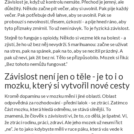
Závislost je, když už kontrolu nemáte. Přechod je jemný, ale
důležitý. Někdo začne pít večer, aby si uvolnil. Pak pije každý
večer. Pak potřebuje dvě lahve, aby se uvolnil. Pak se
probouzí s nevolností, třesem, úzkostí - a pije hned ráno, aby
tyto příznaky zmírnil. To už není návyk. To je fyzická závislost.
Stejně to funguje s opioidy. Někdo si vezme lék na bolest - a
zjistí, že ho už bez něj nevydrží. S marihuanou: začne se užívat
na stres, pak na spánek, pak na to, aby se necítil prázdný. A
pak už neví, jak žít bez ní. Tělo se přizpůsobilo. Mozek si říká:
„Bez tohoto nemůžu fungovat.“
Závislost není jen o těle - je to i o
mozku, který si vytvořil nové cesty
Kromě dopaminu se v mozku mění i jiné oblasti. Oblast
odpovědná za rozhodování - přední lalok - se ztrácí. Zatímco
část mozku, která hledá odměnu, se stává silnější. To
znamená, že člověk s závislostí ví, že to, co dělá, je špatné. Ví,
že ztrácí rodinu, práci, zdraví. Ale jeho mozek už neumí říct
„ne“. Je to jako kdybyste měli v ruce páku, která vás vede k