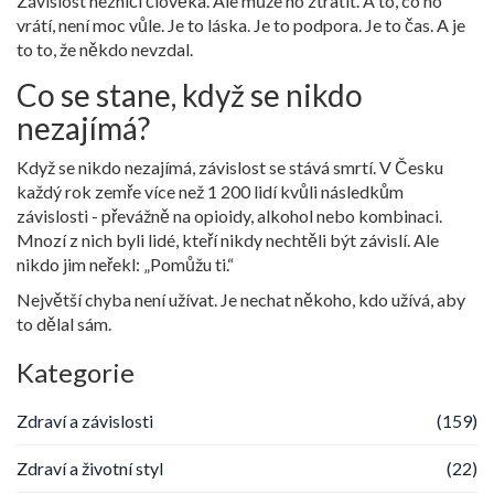
Závislost nezničí člověka. Ale může ho ztratit. A to, co ho
vrátí, není moc vůle. Je to láska. Je to podpora. Je to čas. A je
to to, že někdo nevzdal.
Co se stane, když se nikdo
nezajímá?
Když se nikdo nezajímá, závislost se stává smrtí. V Česku
každý rok zemře více než 1 200 lidí kvůli následkům
závislosti - převážně na opioidy, alkohol nebo kombinaci.
Mnozí z nich byli lidé, kteří nikdy nechtěli být závislí. Ale
nikdo jim neřekl: „Pomůžu ti.“
Největší chyba není užívat. Je nechat někoho, kdo užívá, aby
to dělal sám.
Kategorie
Zdraví a závislosti
(159)
Zdraví a životní styl
(22)