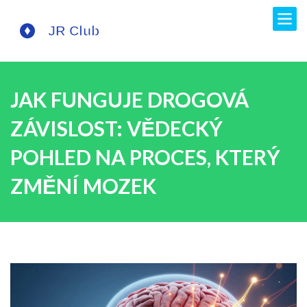
JAK FUNGUJE DROGOVÁ
ZÁVISLOST: VĚDECKÝ
POHLED NA PROCES, KTERÝ
ZMĚNÍ MOZEK