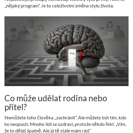
„nějaký program“. Je to celoživotní změna stylu života.
Co může udělat rodina nebo
přítel?
Nemůžete toho člověka „zachránit“. Ale můžete být tím, kdo
ho neopustí. Mnoho lidí se uzdraví, protože někdo řekl: „Vím,
že to děláš špatně. Ale já tě stále mám rád.“