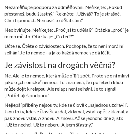
Nezaměňujte podporu za odměňování. Neříkejte: „Pokud
přestaneš, budu šťastný.“ Řekněte: „Užíváš? To je strašné.
Chci ti pomoct. Nemusíš to dělat sám.“
Neobviňujte. Neříkejte: „Proč jsi to udělal?“ Otázka „proč“ je
mimo město. Otázka je: „Co teď?“
Učte se. Čtěte o závislostech. Pochopte, že to není morální
selhání. Je to nemoc - a jako každá nemoc se dá léčit.
Je závislost na drogách věčná?
Ne. Ale je to nemoc, která může přijít zpět. Proto se o ní mluví
jako o „chronické“ nemoci. To znamená, že i po letech klidu
může dojít k relapsu. Ale relaps není selhání. Je to signál:
„Potřebuješ podporu.“
Nejlepší příběhy nejsou ty, kde se člověk „najednou uzdravil“.
Jsou to ty, kde se člověk vzdal, zklamal, vstal, opět zklamal, a
pak znovu vstal. A znovu. A znovu. Až se jednoho dne zjistí:
„Už to nechci. Už to neberu. A jsem šťastný.“