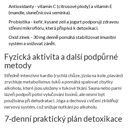
Antioxidanty
- vitamín C (citrusové plody) a vitamín E
(mandle, slunečnicová semínka).
Probiotika - kefír, kysané zelí a jogurt podporují zdravou
střevní mikroflóru, která přispívá k detoxikaci.
Oxid zinek - 30 mg denně pomáhá stabilizovat imunitní
systém a snižovat zánět.
Fyzická aktivita a další podpůrné
metody
Středně intenzivní kardio (rychlá chůze, jízda na kole, plavání)
zrychluje metabolismus tuků a pomáhá spalovat zbytky
alkoholu, které jsou uloženy v tukové tkáni. Sauna nebo parní
lázeň podpoří potní vylučování toxinů, ale nesmí být
používána při dehydrataci. Jóga a dechová cvičení zklidňují
nervový systém, což snižuje nutkání po alkoholu.
7‑denní praktický plán detoxikace