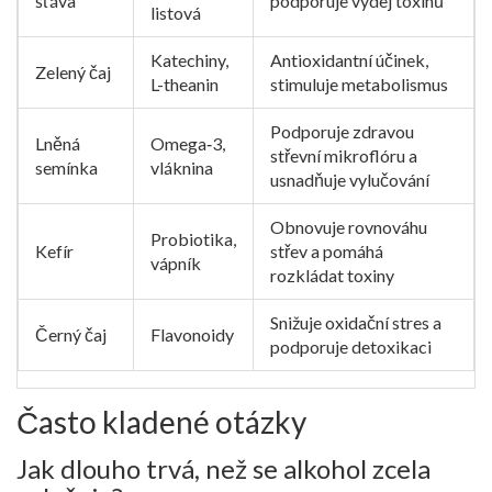
šťáva
podporuje výdej toxinů
listová
Katechiny,
Antioxidantní účinek,
Zelený čaj
L-theanin
stimuluje metabolismus
Podporuje zdravou
Lněná
Omega‑3,
střevní mikroflóru a
semínka
vláknina
usnadňuje vylučování
Obnovuje rovnováhu
Probiotika,
Kefír
střev a pomáhá
vápník
rozkládat toxiny
Snižuje oxidační stres a
Černý čaj
Flavonoidy
podporuje detoxikaci
Často kladené otázky
Jak dlouho trvá, než se alkohol zcela