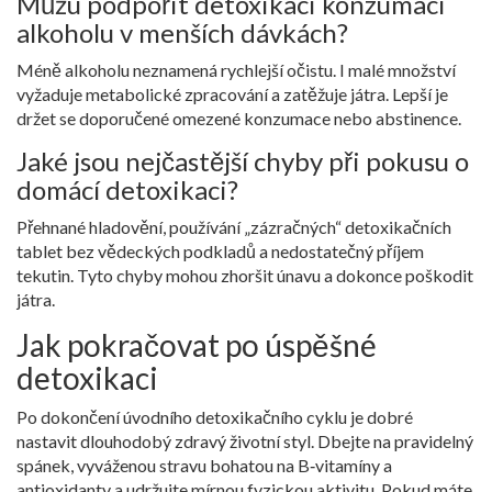
Můžu podpořit detoxikaci konzumací
alkoholu v menších dávkách?
Méně alkoholu neznamená rychlejší očistu. I malé množství
vyžaduje metabolické zpracování a zatěžuje játra. Lepší je
držet se doporučené omezené konzumace nebo abstinence.
Jaké jsou nejčastější chyby při pokusu o
domácí detoxikaci?
Přehnané hladovění, používání „zázračných“ detoxikačních
tablet bez vědeckých podkladů a nedostatečný příjem
tekutin. Tyto chyby mohou zhoršit únavu a dokonce poškodit
játra.
Jak pokračovat po úspěšné
detoxikaci
Po dokončení úvodního detoxikačního cyklu je dobré
nastavit dlouhodobý zdravý životní styl. Dbejte na pravidelný
spánek, vyváženou stravu bohatou na B‑vitamíny a
antioxidanty a udržujte mírnou fyzickou aktivitu. Pokud máte