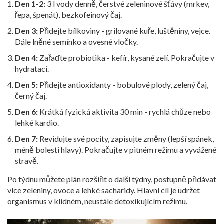
Den 1-2:
3 l vody denně, čerstvé zeleninové šťávy (mrkev,
řepa, špenát), bezkofeinový čaj.
Den 3:
Přidejte bílkoviny - grilované kuře, luštěniny, vejce.
Dále lněné semínko a ovesné vločky.
Den 4:
Zařaďte probiotika - kefír, kysané zelí. Pokračujte v
hydrataci.
Den 5:
Přidejte antioxidanty - bobulové plody, zelený čaj,
černý čaj.
Den 6:
Krátká fyzická aktivita 30 min - rychlá chůze nebo
lehké kardio.
Den 7:
Revidujte své pocity, zapisujte změny (lepší spánek,
méně bolesti hlavy). Pokračujte v pitném režimu a vyvážené
stravě.
Po týdnu můžete plán rozšířit o další týdny, postupně přidávat
více zeleniny, ovoce a lehké sacharidy. Hlavní cíl je udržet
organismus v klidném, neustále detoxikujícím režimu.