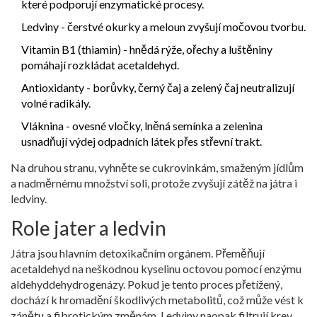
které podporují enzymatické procesy.
Ledviny
- čerstvé okurky a meloun zvyšují močovou tvorbu.
Vitamin B1
(thiamin) - hnědá rýže, ořechy a luštěniny
pomáhají rozkládat acetaldehyd.
Antioxidanty - borůvky, černý čaj a zelený čaj neutralizují
volné radikály.
Vláknina - ovesné vločky, lněná semínka a zelenina
usnadňují výdej odpadních látek přes střevní trakt.
Na druhou stranu, vyhněte se cukrovinkám, smaženým jídlům
a nadměrnému množství soli, protože zvyšují zátěž na játra i
ledviny.
Role jater a ledvin
Játra jsou hlavním detoxikačním orgánem. Přeměňují
acetaldehyd na neškodnou kyselinu octovou pomocí enzýmu
aldehyddehydrogenázy. Pokud je tento proces přetížený,
dochází k hromadění škodlivých metabolitů, což může vést k
zánětu a fibrotickým změnám. Ledviny naopak filtrují krev,