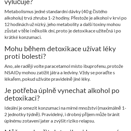
vylučuje?
Metabolismus jedné standardní dávky (40 g čistého
alkoholu) trvá zhruba 1-2 hodiny. Přestože je alkohol v krvi po
12 hodinách už nízký, jeho metabolity a další toxiny mohou
zůstat v těle i několik dní, proto je detoxikace užitečná i po
krátké konzumaci.
Mohu během detoxikace užívat léky
proti bolesti?
Ano, ale raději volte paracetamol místo ibuprofenu, protože
NSAIDy mohou zatížit játra a ledviny. Vždy se poraďte s
lékařem, pokud užíváte pravidelně jiné léky.
Je potřeba úplně vynechat alkohol po
detoxikaci?
Ideální je omezit konzumaci na mírné množství (maximálně 1-
2 jednotky týdně). Pravidelný, i drobný příjem může bránit
úplnému zotavení jater a zvýšit riziko relapsu.