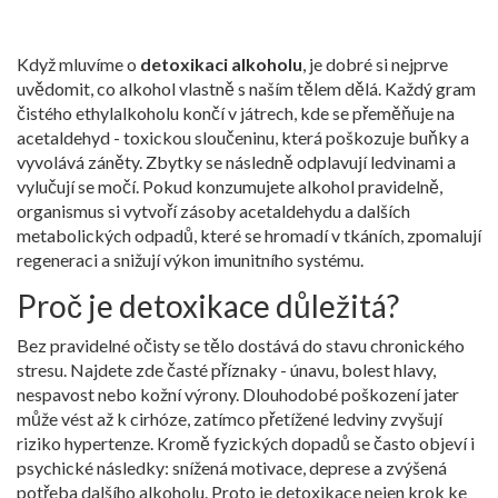
Když mluvíme o
detoxikaci alkoholu
, je dobré si nejprve
uvědomit, co alkohol vlastně s naším tělem dělá. Každý gram
čistého ethylalkoholu končí v játrech, kde se přeměňuje na
acetaldehyd - toxickou sloučeninu, která poškozuje buňky a
vyvolává záněty. Zbytky se následně odplavují ledvinami a
vylučují se močí. Pokud konzumujete alkohol pravidelně,
organismus si vytvoří zásoby acetaldehydu a dalších
metabolických odpadů, které se hromadí v tkáních, zpomalují
regeneraci a snižují výkon imunitního systému.
Proč je detoxikace důležitá?
Bez pravidelné očisty se tělo dostává do stavu chronického
stresu. Najdete zde časté příznaky - únavu, bolest hlavy,
nespavost nebo kožní výrony. Dlouhodobé poškození jater
může vést až k cirhóze, zatímco přetížené ledviny zvyšují
riziko hypertenze. Kromě fyzických dopadů se často objeví i
psychické následky: snížená motivace, deprese a zvýšená
potřeba dalšího alkoholu. Proto je detoxikace nejen krok ke