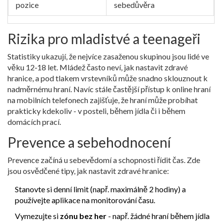
pozice
sebedůvěra
Rizika pro mladistvé a teenageři
Statistiky ukazují, že nejvíce zasaženou skupinou jsou lidé ve
věku 12‑18 let. Mládež často neví, jak nastavit zdravé
hranice, a pod tlakem vrstevníků může snadno sklouznout k
nadměrnému hraní. Navíc stále častější přístup k
online hraní
na mobilních telefonech zajišťuje, že hraní může probíhat
prakticky kdekoliv - v posteli, během jídla či i během
domácích prací.
Prevence a sebehodnocení
Prevence začíná u sebevědomí a schopnosti řídit čas. Zde
jsou osvědčené tipy, jak nastavit zdravé hranice:
Stanovte si denní limit (např. maximálně 2 hodiny) a
používejte aplikace na monitorování času.
Vymezujte si
zónu bez her
- např. žádné hraní během jídla