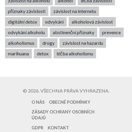
závislost na alkoholu
alkohol
léčba závislosti
příznaky závislosti
závislost na internetu
digitální detox
odvykání
alkoholová závislost
odvykání alkoholu
abstinenční příznaky
prevence
alkoholismus
drogy
závislost na hazardu
marihuana
detox
léčba alkoholismu
© 2026. VŠECHNA PRÁVA VYHRAZENA.
O NÁS
OBECNÉ PODMÍNKY
ZÁSADY OCHRANY OSOBNÍCH
ÚDAJŮ
GDPR
KONTAKT