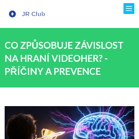
CO ZPŮSOBUJE ZÁVISLOST
NA HRANÍ VIDEOHER? -
PŘÍČINY A PREVENCE