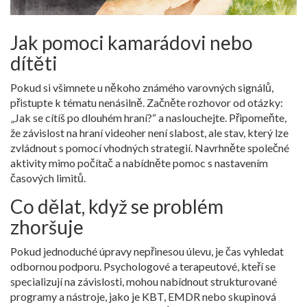
Jak pomoci kamarádovi nebo
dítěti
Pokud si všimnete u někoho známého varovných signálů,
přistupte k tématu nenásilně. Začněte rozhovor od otázky:
„Jak se cítíš po dlouhém hraní?“ a naslouchejte. Připomeňte,
že
závislost na hraní videoher
není slabost, ale stav, který lze
zvládnout s pomocí vhodných strategií. Navrhněte společné
aktivity mimo počítač a nabídněte pomoc s nastavením
časových limitů.
Co dělat, když se problém
zhoršuje
Pokud jednoduché úpravy nepřinesou úlevu, je čas vyhledat
odbornou podporu. Psychologové a terapeutové, kteří se
specializují na závislosti, mohou nabídnout strukturované
programy a nástroje, jako je KBT, EMDR nebo skupinová