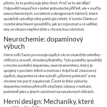
přesto, že to poškozuje jeho život
. Proč se to ale děje?
Odpověď nespočívá v jedné jednoduché příčině, ale v součtu
neurochemických, sociálních a designových faktorů, které
společně vytvářejí silný pohlcující efekt. V tomto článku si
rozebíráme hlavní spouštěče, jak je rozpoznat a co udělat,
aby se situace nepřevrátila v chronickou závislost.
Neurochemie: dopaminový
výbuch
Herní svět často provozuje úspěch skrze okamžité odměny -
vítězství, úroveň, virtuální předměty. Tyto podněty spouštějí
u mozku uvolnění
dopaminu
, neurotransmiteru, který je
spojený s pocitem štěstí a motivací. Když hráč získá nový
úspěch, dopaminová vlna vytváří „příznivý pohlcení“ a my
chceme ten pocit zopakovat. Časté krátké výbuchy
dopaminu mohou přetvořit obyčejné zábavy v nutkání,
podobně jako u jiných závislostí na návykových látkách.
Herní design: Mechaniky, které