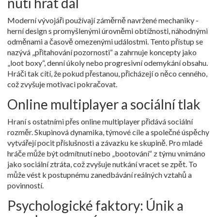
nutí hrát dál
Moderní vývojáři používají záměrně navržené mechaniky -
herní design
s promyšlenými úrovněmi obtížnosti, náhodnými
odměnami a časově omezenými událostmi. Tento přístup se
nazývá „přitahování pozornosti“ a zahrnuje koncepty jako
„loot boxy“, denní úkoly nebo progresivní odemykání obsahu.
Hráči tak cítí, že pokud přestanou, přicházejí o něco cenného,
což zvyšuje motivaci pokračovat.
Online multiplayer a sociální tlak
Hraní s ostatními přes
online multiplayer
přidává sociální
rozměr. Skupinová dynamika, týmové cíle a společné úspěchy
vytvářejí pocit příslušnosti a závazku ke skupině. Pro mladé
hráče může být odmítnutí nebo „bootování“ z týmu vnímáno
jako sociální ztráta, což zvyšuje nutkání vracet se zpět. To
může vést k postupnému zanedbávání reálných vztahů a
povinností.
Psychologické faktory: Únik a