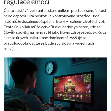
regulace emocí
Často se stává, že hraní se stane únikem před stresem, úzkostí
nebo depresí. Hra poskytuje kontrolované prostředí, kde
hráč může dosáhnout úspěchu, který v reálném životě chybí.
Tento únik však může vytvořit dlouhodobý vzorec, kde se
člověk spoléhá na herní svět jako hlavní zdroj sebeúcty. Když
se tato úroveň úniku stane dominantní, zvyšuje se
pravděpodobnost, že se bude
závislost na videohrách
rozvíjet.