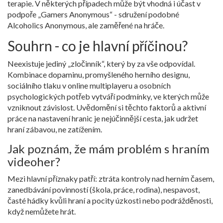
terapie. V některých případech může být vhodná i účast v
podpoře „Gamers Anonymous“ - sdružení podobné
Alcoholics Anonymous, ale zaměřené na hráče.
Souhrn - co je hlavní příčinou?
Neexistuje jediný „zločinník“, který by za vše odpovídal.
Kombinace
dopaminu
, promyšleného
herního designu
,
sociálního tlaku v
online multiplayeru
a osobních
psychologických potřeb vytváří podmínky, ve kterých může
vzniknout závislost. Uvědomění si těchto faktorů a aktivní
práce na nastavení hranic je nejúčinnější cesta, jak udržet
hraní zábavou, ne zatížením.
Jak poznám, že mám problém s hraním
videoher?
Mezi hlavní příznaky patří: ztráta kontroly nad herním časem,
zanedbávání povinností (škola, práce, rodina), nespavost,
časté hádky kvůli hraní a pocity úzkosti nebo podrážděnosti,
když nemůžete hrát.