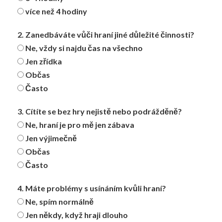
více než 4 hodiny
2. Zanedbáváte vůči hraní jiné důležité činnosti?
Ne, vždy si najdu čas na všechno
Jen zřídka
Občas
Často
3. Cítíte se bez hry nejistě nebo podrážděně?
Ne, hraní je pro mě jen zábava
Jen výjimečně
Občas
Často
4. Máte problémy s usínáním kvůli hraní?
Ne, spím normálně
Jen někdy, když hraji dlouho