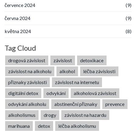
července 2024
(9)
června 2024
(9)
května 2024
(8)
Tag Cloud
drogová závislost
závislost
detoxikace
závislost na alkoholu
alkohol
léčba závislosti
příznaky závislosti
závislost na internetu
digitální detox
odvykání
alkoholová závislost
odvykání alkoholu
abstinenční příznaky
prevence
alkoholismus
drogy
závislost na hazardu
marihuana
detox
léčba alkoholismu