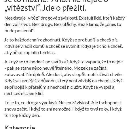
„vítězství“. Jde o přežití.
Neexistuje „vítěz“ drogové závislosti. Existují lidé, kteří každý
den volí život. Bez drogy. Bez útěchy. Bez klamu, že „dnes to
bude poslední“.
Je to každodenní rozhodnutí. Když se probudíš a chceš pít.
Když se vracíš domů a chceš se uvolnit. Když je ticho a chceš,
aby něco zaplnilo ten hlas.
A když se rozhodneš nezavřít oči, když to vypadá, že to nejde
- pak se stane něco neuvěřitelného. Mozek se začíná
zotavovat. Ne úplně. Ale dost, aby si opět mohl užívat chvíle.
Když se usměješ z důvodu, který není závislý na chemii. Když
se připojíš k přátelům a nechceš nic užít. Když se vyspíš a
nechceš nic, jen klid.
To je to, co droga vyvolává. Ne jen závislost. Ale i schopnost
znovu začít. I když to zní nemožné. I když to trvá roky. I když
to stojí každý den.
Kategorie