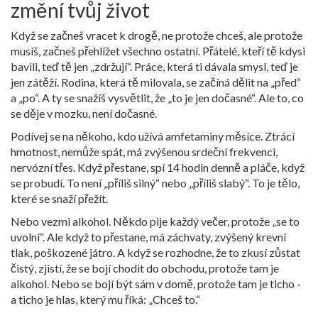
změní tvůj život
Když se začneš vracet k drogě, ne protože chceš, ale protože
musíš, začneš přehlížet všechno ostatní. Přátelé, kteří tě kdysi
bavili, teď tě jen „zdržují“. Práce, která ti dávala smysl, teď je
jen zátěží. Rodina, která tě milovala, se začíná dělit na „před“
a „po“. A ty se snažíš vysvětlit, že „to je jen dočasné“. Ale to, co
se děje v mozku, není dočasné.
Podívej se na někoho, kdo užívá amfetaminy měsíce. Ztrácí
hmotnost, nemůže spát, má zvýšenou srdeční frekvenci,
nervózní třes. Když přestane, spí 14 hodin denně a pláče, když
se probudí. To není „příliš silný“ nebo „příliš slabý“. To je tělo,
které se snaží přežít.
Nebo vezmi alkohol. Někdo pije každý večer, protože „se to
uvolní“. Ale když to přestane, má záchvaty, zvýšený krevní
tlak, poškozené játro. A když se rozhodne, že to zkusí zůstat
čistý, zjistí, že se bojí chodit do obchodu, protože tam je
alkohol. Nebo se bojí být sám v domě, protože tam je ticho -
a ticho je hlas, který mu říká: „Chceš to.“