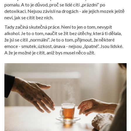
pomalu. A to je důvod, proč se lidé cítí „prázdní“ po
detoxikaci. Nejsou závislí na drogách - ale jejich mozek ještě
neví, jak se cítit bez nich.
Tady začíná skutečná práce. Není to jen o tom, nevypít
alkohol. Je to o tom, naučit se žít bez útěchy, která ti dělala,
že jsi se cítil „normální“. Je to o tom, přijmout, že některé
emoce - smutek, úzkost, únava - nejsou „špatné“. Jsou lidské.
A že je možné je cítit, aniž bys musel něco užít.