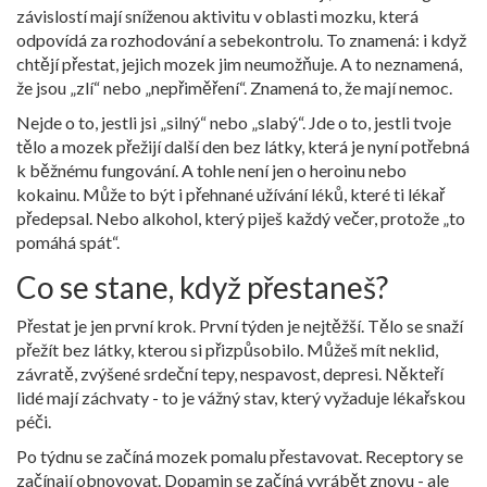
závislostí mají sníženou aktivitu v oblasti mozku, která
odpovídá za rozhodování a sebekontrolu. To znamená: i když
chtějí přestat, jejich mozek jim neumožňuje. A to neznamená,
že jsou „zlí“ nebo „nepřiměření“. Znamená to, že mají nemoc.
Nejde o to, jestli jsi „silný“ nebo „slabý“. Jde o to, jestli tvoje
tělo a mozek přežijí další den bez látky, která je nyní potřebná
k běžnému fungování. A tohle není jen o heroinu nebo
kokainu. Může to být i přehnané užívání léků, které ti lékař
předepsal. Nebo alkohol, který piješ každý večer, protože „to
pomáhá spát“.
Co se stane, když přestaneš?
Přestat je jen první krok. První týden je nejtěžší. Tělo se snaží
přežít bez látky, kterou si přizpůsobilo. Můžeš mít neklid,
závratě, zvýšené srdeční tepy, nespavost, depresi. Někteří
lidé mají záchvaty - to je vážný stav, který vyžaduje lékařskou
péči.
Po týdnu se začíná mozek pomalu přestavovat. Receptory se
začínají obnovovat. Dopamin se začíná vyrábět znovu - ale