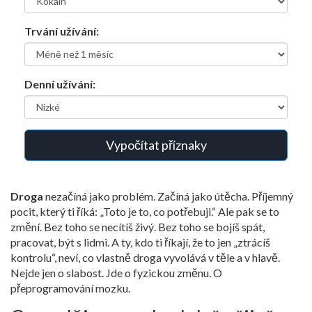
Trvání užívání:
Denní užívání:
Vypočítat příznaky
Droga
nezačíná jako problém. Začíná jako útěcha. Příjemný
pocit, který ti říká: „Toto je to, co potřebuji.“ Ale pak se to
změní. Bez toho se necítíš živý. Bez toho se bojíš spát,
pracovat, být s lidmi. A ty, kdo ti říkají, že to jen „ztrácíš
kontrolu“, neví, co vlastně droga vyvolává v těle a v hlavě.
Nejde jen o slabost. Jde o fyzickou změnu. O
přeprogramování mozku.