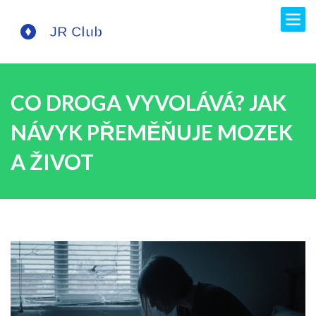
CO DROGA VYVOLÁVÁ? JAK
NÁVYK PŘEMĚŇUJE MOZEK
A ŽIVOT