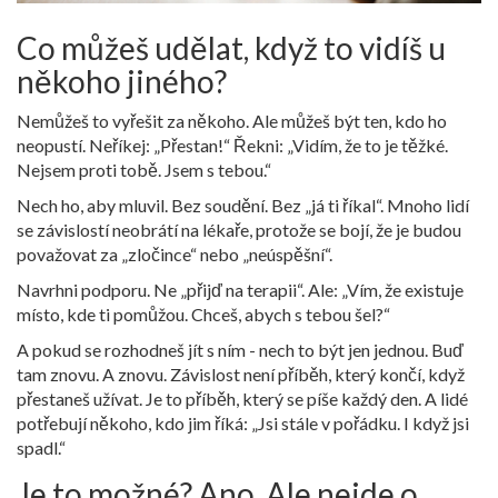
Co můžeš udělat, když to vidíš u
někoho jiného?
Nemůžeš to vyřešit za někoho. Ale můžeš být ten, kdo ho
neopustí. Neříkej: „Přestan!“ Řekni: „Vidím, že to je těžké.
Nejsem proti tobě. Jsem s tebou.“
Nech ho, aby mluvil. Bez soudění. Bez „já ti říkal“. Mnoho lidí
se závislostí neobrátí na lékaře, protože se bojí, že je budou
považovat za „zločince“ nebo „neúspěšní“.
Navrhni podporu. Ne „přijď na terapii“. Ale: „Vím, že existuje
místo, kde ti pomůžou. Chceš, abych s tebou šel?“
A pokud se rozhodneš jít s ním - nech to být jen jednou. Buď
tam znovu. A znovu. Závislost není příběh, který končí, když
přestaneš užívat. Je to příběh, který se píše každý den. A lidé
potřebují někoho, kdo jim říká: „Jsi stále v pořádku. I když jsi
spadl.“
Je to možné? Ano. Ale nejde o