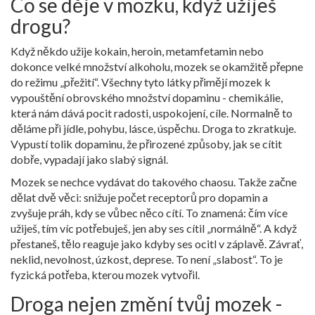
Co se děje v mozku, když užiješ
drogu?
Když někdo užije kokain, heroin, metamfetamin nebo
dokonce velké množství alkoholu, mozek se okamžitě přepne
do režimu „přežití“. Všechny tyto látky přimějí mozek k
vypouštění obrovského množství dopaminu - chemikálie,
která nám dává pocit radosti, uspokojení, cíle. Normalně to
děláme při jídle, pohybu, lásce, úspěchu. Droga to zkratkuje.
Vypustí tolik dopaminu, že přirozené způsoby, jak se cítit
dobře, vypadají jako slabý signál.
Mozek se nechce vydávat do takového chaosu. Takže začne
dělat dvě věci: snižuje počet receptorů pro dopamin a
zvyšuje práh, kdy se vůbec něco cítí. To znamená: čím více
užiješ, tím víc potřebuješ, jen aby ses cítil „normálně“. A když
přestaneš, tělo reaguje jako kdyby ses ocitl v záplavě. Závrať,
neklid, nevolnost, úzkost, deprese. To není „slabost“. To je
fyzická potřeba, kterou mozek vytvořil.
Droga nejen změní tvůj mozek -