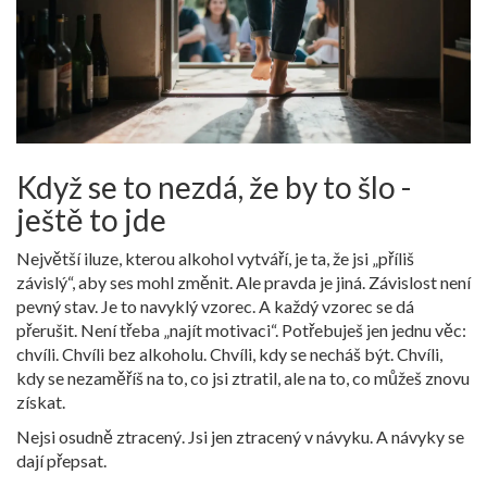
Když se to nezdá, že by to šlo -
ještě to jde
Největší iluze, kterou alkohol vytváří, je ta, že jsi „příliš
závislý“, aby ses mohl změnit. Ale pravda je jiná. Závislost není
pevný stav. Je to navyklý vzorec. A každý vzorec se dá
přerušit. Není třeba „najít motivaci“. Potřebuješ jen jednu věc:
chvíli. Chvíli bez alkoholu. Chvíli, kdy se necháš být. Chvíli,
kdy se nezaměříš na to, co jsi ztratil, ale na to, co můžeš znovu
získat.
Nejsi osudně ztracený. Jsi jen ztracený v návyku. A návyky se
dají přepsat.