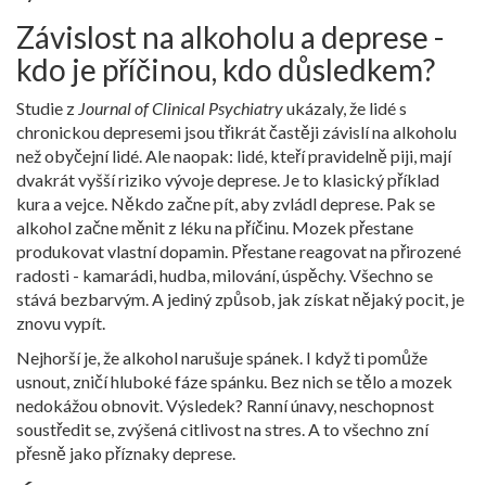
Závislost na alkoholu a deprese -
kdo je příčinou, kdo důsledkem?
Studie z
Journal of Clinical Psychiatry
ukázaly, že lidé s
chronickou depresemi jsou třikrát častěji závislí na alkoholu
než obyčejní lidé. Ale naopak: lidé, kteří pravidelně piji, mají
dvakrát vyšší riziko vývoje deprese. Je to klasický příklad
kura a vejce. Někdo začne pít, aby zvládl deprese. Pak se
alkohol začne měnit z léku na příčinu. Mozek přestane
produkovat vlastní dopamin. Přestane reagovat na přirozené
radosti - kamarádi, hudba, milování, úspěchy. Všechno se
stává bezbarvým. A jediný způsob, jak získat nějaký pocit, je
znovu vypít.
Nejhorší je, že alkohol narušuje spánek. I když ti pomůže
usnout, zničí hluboké fáze spánku. Bez nich se tělo a mozek
nedokážou obnovit. Výsledek? Ranní únavy, neschopnost
soustředit se, zvýšená citlivost na stres. A to všechno zní
přesně jako příznaky deprese.