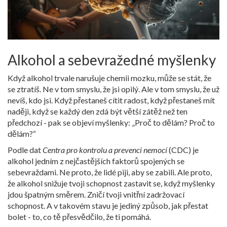
Alkohol a sebevražedné myšlenky
Když alkohol trvale narušuje chemii mozku, může se stát, že
se ztratíš. Ne v tom smyslu, že jsi opilý. Ale v tom smyslu, že už
nevíš, kdo jsi. Když přestaneš cítit radost, když přestaneš mít
naději, když se každý den zdá být větší zátěž než ten
předchozí - pak se objeví myšlenky: „Proč to dělám? Proč to
dělám?“
Podle dat
Centra pro kontrolu a prevenci nemocí
(CDC) je
alkohol jedním z nejčastějších faktorů spojených se
sebevraždami. Ne proto, že lidé piji, aby se zabili. Ale proto,
že alkohol snižuje tvoji schopnost zastavit se, když myšlenky
jdou špatným směrem. Zničí tvoji vnitřní zadržovací
schopnost. A v takovém stavu je jediný způsob, jak přestat
bolet - to, co tě přesvědčilo, že ti pomáhá.