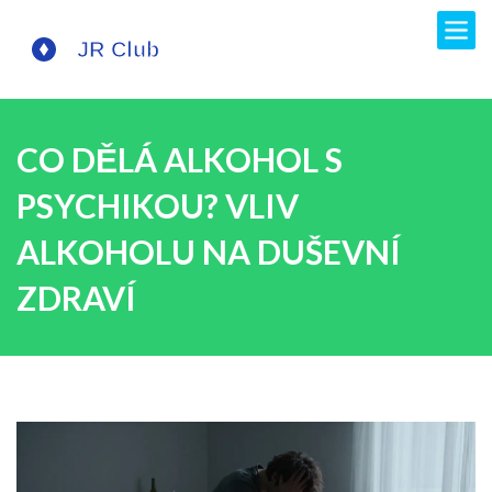
CO DĚLÁ ALKOHOL S
PSYCHIKOU? VLIV
ALKOHOLU NA DUŠEVNÍ
ZDRAVÍ