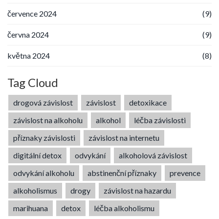
července 2024
(9)
června 2024
(9)
května 2024
(8)
Tag Cloud
drogová závislost
závislost
detoxikace
závislost na alkoholu
alkohol
léčba závislosti
příznaky závislosti
závislost na internetu
digitální detox
odvykání
alkoholová závislost
odvykání alkoholu
abstinenční příznaky
prevence
alkoholismus
drogy
závislost na hazardu
marihuana
detox
léčba alkoholismu