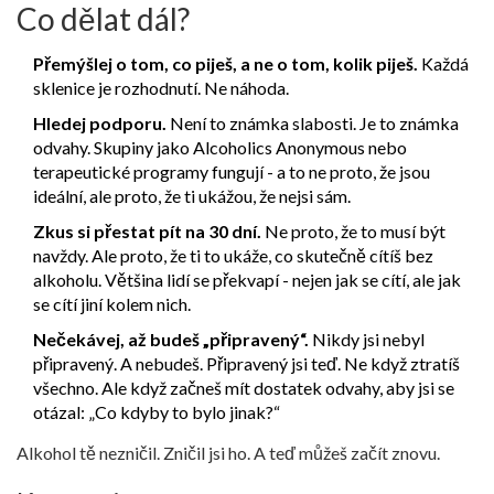
Co dělat dál?
Přemýšlej o tom, co piješ, a ne o tom, kolik piješ.
Každá
sklenice je rozhodnutí. Ne náhoda.
Hledej podporu.
Není to známka slabosti. Je to známka
odvahy. Skupiny jako Alcoholics Anonymous nebo
terapeutické programy fungují - a to ne proto, že jsou
ideální, ale proto, že ti ukážou, že nejsi sám.
Zkus si přestat pít na 30 dní.
Ne proto, že to musí být
navždy. Ale proto, že ti to ukáže, co skutečně cítíš bez
alkoholu. Většina lidí se překvapí - nejen jak se cítí, ale jak
se cítí jiní kolem nich.
Nečekávej, až budeš „připravený“.
Nikdy jsi nebyl
připravený. A nebudeš. Připravený jsi teď. Ne když ztratíš
všechno. Ale když začneš mít dostatek odvahy, aby jsi se
otázal: „Co kdyby to bylo jinak?“
Alkohol tě nezničil. Zničil jsi ho. A teď můžeš začít znovu.