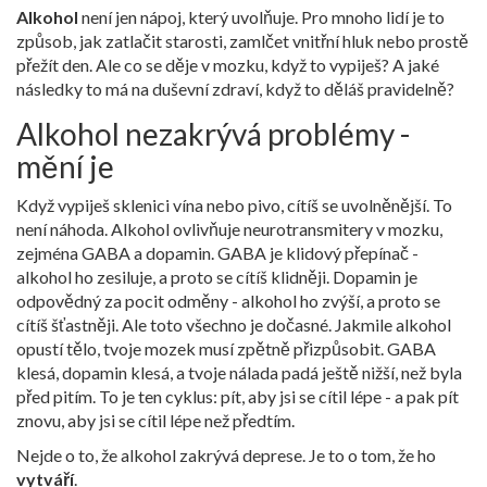
Alkohol
není jen nápoj, který uvolňuje. Pro mnoho lidí je to
způsob, jak zatlačit starosti, zamlčet vnitřní hluk nebo prostě
přežít den. Ale co se děje v mozku, když to vypiješ? A jaké
následky to má na duševní zdraví, když to děláš pravidelně?
Alkohol nezakrývá problémy -
mění je
Když vypiješ sklenici vína nebo pivo, cítíš se uvolněnější. To
není náhoda. Alkohol ovlivňuje neurotransmitery v mozku,
zejména GABA a dopamin. GABA je klidový přepínač -
alkohol ho zesiluje, a proto se cítíš klidněji. Dopamin je
odpovědný za pocit odměny - alkohol ho zvýší, a proto se
cítíš šťastněji. Ale toto všechno je dočasné. Jakmile alkohol
opustí tělo, tvoje mozek musí zpětně přizpůsobit. GABA
klesá, dopamin klesá, a tvoje nálada padá ještě nižší, než byla
před pitím. To je ten cyklus: pít, aby jsi se cítil lépe - a pak pít
znovu, aby jsi se cítil lépe než předtím.
Nejde o to, že alkohol zakrývá deprese. Je to o tom, že ho
vytváří
.