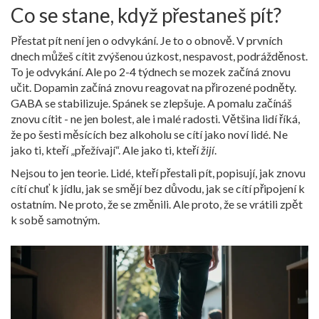
Co se stane, když přestaneš pít?
Přestat pít není jen o odvykání. Je to o obnově. V prvních
dnech můžeš cítit zvýšenou úzkost, nespavost, podrážděnost.
To je odvykání. Ale po 2-4 týdnech se mozek začíná znovu
učit. Dopamin začíná znovu reagovat na přirozené podněty.
GABA se stabilizuje. Spánek se zlepšuje. A pomalu začínáš
znovu cítit - ne jen bolest, ale i malé radosti. Většina lidí říká,
že po šesti měsících bez alkoholu se cítí jako noví lidé. Ne
jako ti, kteří „přežívají“. Ale jako ti, kteří
žijí
.
Nejsou to jen teorie. Lidé, kteří přestali pít, popisují, jak znovu
cítí chuť k jídlu, jak se smějí bez důvodu, jak se cítí připojení k
ostatním. Ne proto, že se změnili. Ale proto, že se vrátili zpět
k sobě samotným.