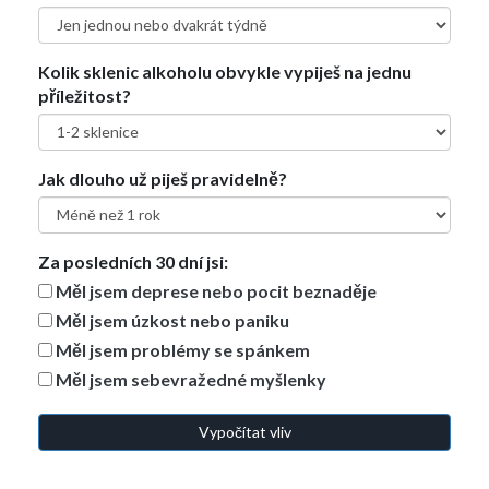
Kolik sklenic alkoholu obvykle vypiješ na jednu
příležitost?
Jak dlouho už piješ pravidelně?
Za posledních 30 dní jsi:
Měl jsem deprese nebo pocit beznaděje
Měl jsem úzkost nebo paniku
Měl jsem problémy se spánkem
Měl jsem sebevražedné myšlenky
Vypočítat vliv