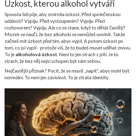
Úzkost, kterou alkohol vytváří
Spousta lidí pije, aby zmírnila úzkost. Před společenskou
událostí? Vypiju. Před vystoupením? Vypiju. Před
rozhovorem? Vypiju. Ale co se stane, když to děláš častěji?
Mozek se naučí, že bez alkoholu se nemůžeš uvolnit. Takže
začneš mít úzkost
před
tím, abys vypil. A potom úzkost
po
tom, co jsi vypil - protože víš, že to budeš muset udělat znovu.
To je
alkoholová úzkost
. Není to jen strach z pití. Je to
strach, že bez něj nejsi schopen být sám sebou.
Nejčastější příznak? Pocit, že se musíš „napít“, abys mohl být
normální. To není jen závislost. To je ztráta identity.