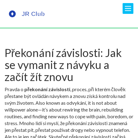
Překonání závislosti: Jak
se vymanit z návyku a
začít žít znovu
Pravda o
překonání závislosti
,
proces, při kterém člověk
přestane být ovládán návykem a znovu získá kontrolu nad
svým životem
. Also known as
odvykání
, it is not about
willpower alone—it’s about rewiring the brain, rebuilding
routines, and finding new ways to cope with pain, boredom, or
stress.
Mnoho lidí si myslí, že překonání závislosti znamená
jen přestat pít, přestat používat drogy nebo vypnout telefon.
Ale to je jen začátek. Skutečné překonání závislosti začíná,