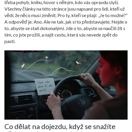
třeba pohyb, knihu, hovor s někým, kdo vás opravdu slyší.
Všechny články na této stránce jsou napsané pro lidi, kteří už
vědí, že něco musí změnit. Pro ty, kteří se ptají: „Je to možné?“
A odpověď je: Ano. Ale ne tak, jak si to představujete. Nejde o
to, abyste se stali dokonalými. Jde o to, abyste se naučili žít s
tím, co jste prožili, a najít cestu, která vás nevede zpět do
pasti.
Co dělat na dojezdu, když se snažíte