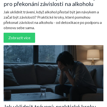
pro překonání závislosti na alkoholu
Jak uklidnit trávení, když alkohol přestal být jen návykem a
začal být závislostí? Praktické kroky, které pomohou
překonat závislost na alkoholu - od detoxikace po podporu a
obnovu sebe sama.
Zobrazit více
Jak uklidnit trávení: praktické kroky