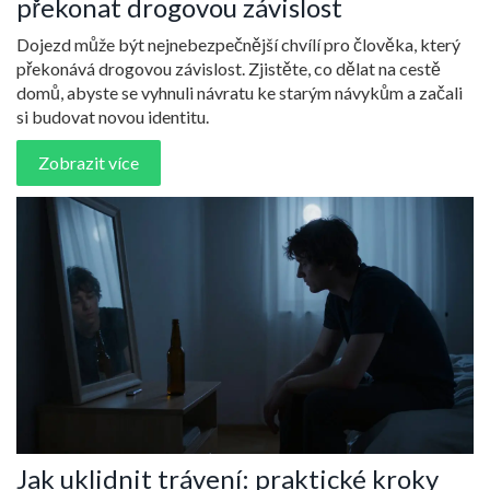
překonat drogovou závislost
Dojezd může být nejnebezpečnější chvílí pro člověka, který
překonává drogovou závislost. Zjistěte, co dělat na cestě
domů, abyste se vyhnuli návratu ke starým návykům a začali
si budovat novou identitu.
Zobrazit více
Jak uklidnit trávení: praktické kroky