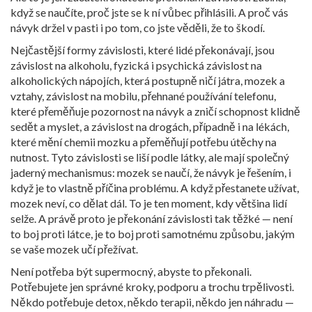
když se naučíte, proč jste se k ní vůbec přihlásili. A proč vás
návyk držel v pasti i po tom, co jste věděli, že to škodí.
Nejčastější formy závislosti, které lidé překonávají, jsou
závislost na alkoholu
,
fyzická i psychická závislost na
alkoholických nápojích, která postupně ničí játra, mozek a
vztahy
,
závislost na mobilu
,
přehnané používání telefonu,
které přeměňuje pozornost na návyk a zničí schopnost klidně
sedět a myslet
, a
závislost na drogách
,
případně i na lékách,
které mění chemii mozku a přeměňují potřebu útěchy na
nutnost
. Tyto závislosti se liší podle látky, ale mají společný
jaderný mechanismus: mozek se naučí, že návyk je řešením, i
když je to vlastně příčina problému. A když přestanete užívat,
mozek neví, co dělat dál. To je ten moment, kdy většina lidí
selže. A právě proto je překonání závislosti tak těžké — není
to boj proti látce, je to boj proti samotnému způsobu, jakým
se vaše mozek učí přežívat.
Není potřeba být supermocný, abyste to překonali.
Potřebujete jen správné kroky, podporu a trochu trpělivosti.
Někdo potřebuje detox, někdo terapii, někdo jen náhradu —