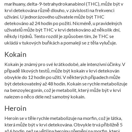
marihuany, delta-9-tetrahydrokanabinol (THC), může být v
krvi detekována různě dlouho, v závislosti na frekvenci
užívání. U jednorázového uživatele může být THC
detekováno až 24 hodin po požití. Nicméně, u pravidelných
uživatelů může být THC v krvi detekováno až několik dní,
někdy i týdnů. Tento rozdíl je způsoben tím, že THC se
ukládá v tukových buňkách a pomaleji se z těla vylučuje.
Kokain
Kokain je známý pro své krátkodobé, ale intenzivní účinky. V
případě líkových testů, může být kokain v krvi detekován
obvykle do 12 hodin po užití. V některých případech může
být detekovatelný až 48 hodin. Kokain se rychle metabolizuje
na benzoylecgonin, což je metabolit, který může být v krvi
nalezen o něco déle než samotný kokain.
Heroin
Heroin se v těle rychle metabolizuje na morfin, což je látka,
která může být v krvi detekována. Obvykle trvá přibližně 5
až 6 hodin, než se většina heroinu přemění na morfin, který