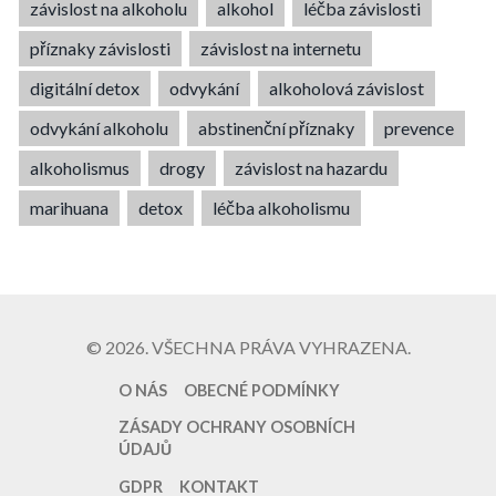
závislost na alkoholu
alkohol
léčba závislosti
příznaky závislosti
závislost na internetu
digitální detox
odvykání
alkoholová závislost
odvykání alkoholu
abstinenční příznaky
prevence
alkoholismus
drogy
závislost na hazardu
marihuana
detox
léčba alkoholismu
© 2026. VŠECHNA PRÁVA VYHRAZENA.
O NÁS
OBECNÉ PODMÍNKY
ZÁSADY OCHRANY OSOBNÍCH
ÚDAJŮ
GDPR
KONTAKT