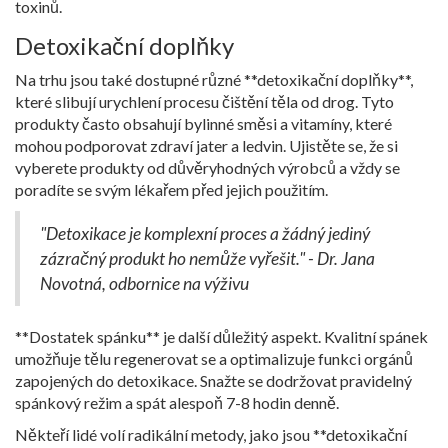
toxinů.
Detoxikační doplňky
Na trhu jsou také dostupné různé **detoxikační doplňky**,
které slibují urychlení procesu čištění těla od drog. Tyto
produkty často obsahují bylinné směsi a vitamíny, které
mohou podporovat zdraví jater a ledvin. Ujistěte se, že si
vyberete produkty od důvěryhodných výrobců a vždy se
poradíte se svým lékařem před jejich použitím.
"Detoxikace je komplexní proces a žádný jediný
zázračný produkt ho nemůže vyřešit." - Dr. Jana
Novotná, odbornice na výživu
**Dostatek spánku** je další důležitý aspekt. Kvalitní spánek
umožňuje tělu regenerovat se a optimalizuje funkci orgánů
zapojených do detoxikace. Snažte se dodržovat pravidelný
spánkový režim a spát alespoň 7-8 hodin denně.
Někteří lidé volí radikální metody, jako jsou **detoxikační