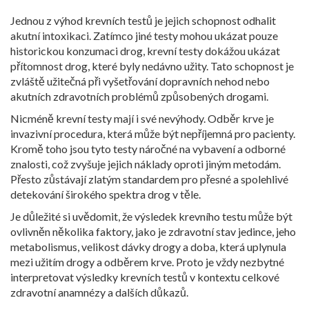
Jednou z výhod krevních testů je jejich schopnost odhalit
akutní intoxikaci. Zatímco jiné testy mohou ukázat pouze
historickou konzumaci drog, krevní testy dokážou ukázat
přítomnost drog, které byly nedávno užity. Tato schopnost je
zvláště užitečná při vyšetřování dopravních nehod nebo
akutních zdravotních problémů způsobených drogami.
Nicméně krevní testy mají i své nevýhody. Odběr krve je
invazivní procedura, která může být nepříjemná pro pacienty.
Kromě toho jsou tyto testy náročné na vybavení a odborné
znalosti, což zvyšuje jejich náklady oproti jiným metodám.
Přesto zůstávají zlatým standardem pro přesné a spolehlivé
detekování širokého spektra drog v těle.
Je důležité si uvědomit, že výsledek krevního testu může být
ovlivněn několika faktory, jako je zdravotní stav jedince, jeho
metabolismus, velikost dávky drogy a doba, která uplynula
mezi užitím drogy a odběrem krve. Proto je vždy nezbytné
interpretovat výsledky krevních testů v kontextu celkové
zdravotní anamnézy a dalších důkazů.