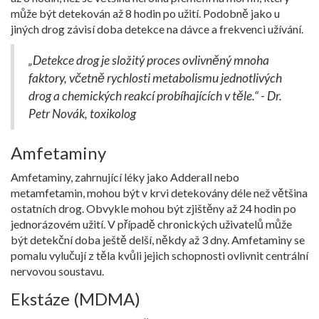
může být detekován až 8 hodin po užití. Podobně jako u
jiných drog závisí doba detekce na dávce a frekvenci užívání.
„Detekce drog je složitý proces ovlivněný mnoha
faktory, včetně rychlosti metabolismu jednotlivých
drog a chemických reakcí probíhajících v těle.“ - Dr.
Petr Novák, toxikolog
Amfetaminy
Amfetaminy, zahrnující léky jako Adderall nebo
metamfetamin, mohou být v krvi detekovány déle než většina
ostatních drog. Obvykle mohou být zjištěny až 24 hodin po
jednorázovém užití. V případě chronických uživatelů může
být detekční doba ještě delší, někdy až 3 dny. Amfetaminy se
pomalu vylučují z těla kvůli jejich schopnosti ovlivnit centrální
nervovou soustavu.
Ekstáze (MDMA)