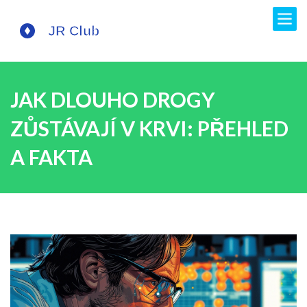
JAK DLOUHO DROGY
ZŮSTÁVAJÍ V KRVI: PŘEHLED
A FAKTA