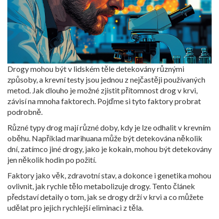
Drogy mohou být v lidském těle detekovány různými
způsoby, a krevní testy jsou jednou z nejčastěji používaných
metod. Jak dlouho je možné zjistit přítomnost drog v krvi,
závisí na mnoha faktorech. Pojďme si tyto faktory probrat
podrobně.
Různé typy drog mají různé doby, kdy je lze odhalit v krevním
oběhu. Například marihuana může být detekována několik
dní, zatímco jiné drogy, jako je kokain, mohou být detekovány
jen několik hodin po požití.
Faktory jako věk, zdravotní stav, a dokonce i genetika mohou
ovlivnit, jak rychle tělo metabolizuje drogy. Tento článek
představí detaily o tom, jak se drogy drží v krvi a co můžete
udělat pro jejich rychlejší eliminaci z těla.