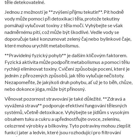
těle detekovatelné.
Jednou z možností je **zvýšení příjmu tekutin**. Pít hodně
vody může pomoci při detoxikaci těla, protože tekutiny
pomáhají vylučovat toxiny z těla močí. Vyhýbejte se však
nadměrnému pití, což může být škodlivé. Vedle vody se
doporučuje také konzumovat zelený čaj nebo bylinkové čaje,
které mohou urychlit metabolismus.
**Pravidelný fyzický pohyb** je dalším klíčovým faktorem.
Fyzická aktivita může podpořit metabolismus a pomoci tělu
rychleji eliminovat toxiny. Cvičení způsobuje pocení, které je
jedním z přirozených způsobů, jak tělo vylučuje nečistoty.
Nezapomeňte, že jakýkoli druh pohybu, ať už je to běh, chůze,
nebo dokonce jóga, může být přínosný.
Věnovat pozornost stravování je také důležité. **Zdravá a
vyvážená strava** podporuje efektivní fungování tělesných
systémů, včetně detoxikace. Vyhýbejte se jídlům s vysokým
obsahem tuku a cukru a upřednostňujte ovoce, zeleninu,
celozrnné výrobky a bílkoviny. Tyto potraviny mohou zlepšit
funkci jater a ledvin, které jsou rozhodující pro filtrování