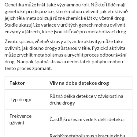
Genetika může hrát také významnou roli. Někteří lidé mají
genetické predispozice, které mohou ovlivnit, jak efektivně
jejich těla metabolizují různé chemické látky, včetně drog.
Studie ukazují, že variace v určitých genech mohou ovlivnit
enzymy v játrech, které jsou klíčové pro metabolizaci drog.
Životospráva, včetně stravy a fyzické aktivity, může také
ovlivnit, jak dlouho drogy zůstanou v těle. Fyzická aktivita
může zrychlit metabolismus a urychlit proces odbourávání
drog. Naopak špatná strava a nedostatek pohybu mohou
tento proces zpomalit.
Faktor
Vliv na dobu detekce drog
Různá délka detekce v závislosti na
Typ drogy
druhu drogy
Frekvence
Častější užívání vede k delší detekci
užívání
Rychlý metabolismus zkracuje dobu