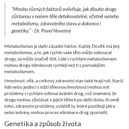
"Mnoho různých faktorů ovlivňuje, jak dlouho drogy
zůstanou v našem těle detekovatelné, včetně našeho
metabolismu, zdravotního stavu a dokonce i
genetiky." - Dr. Pavel Novotný
Metabolismus je další zásadní faktor. Každý člověk má jiný
metabolismus, a to, jak rychle vaše tělo může odbourat
drogy, se může značně lišit. Lidé s rychlým metabolismem
mohou drogy eliminovat rychleji než ti s pomalejším
metabolismem.
Hmotnost, věk, a celkový zdravotní stav také hrají roli. Starší
lidé nebo jedinci s nižší tělesnou hmotností mohou mít
problémy s rychlým odbouráváním drog, což znamená, že
drogy mohou zůstávat v jejich tělech po delší dobu. Kromě
toho, zdravotní problémy, zvláště ty, které postihují játra
nebo ledviny, mohou proces eliminace drog zpomalit.
Genetika a způsob života