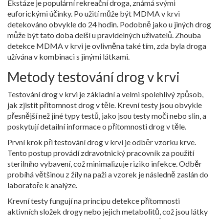
Ekstáze je populární rekreační droga, známá svými
euforickými účinky. Po užití může být MDMA v krvi
detekováno obvykle do 24 hodin. Podobně jako u jiných drog
může být tato doba delší u pravidelných uživatelů. Zhouba
detekce MDMA v krvi je ovlivněna také tím, zda byla droga
užívána v kombinaci s jinými látkami.
Metody testování drog v krvi
Testování drog v krvi je základní a velmi spolehlivý způsob,
jak zjistit přítomnost drog v těle. Krevní testy jsou obvykle
přesnější než jiné typy testů, jako jsou testy moči nebo slin, a
poskytují detailní informace o přítomnosti drog v těle.
První krok při testování drog v krvi je odběr vzorku krve.
Tento postup provádí zdravotnický pracovník za použití
sterilního vybavení, což minimalizuje riziko infekce. Odběr
probíhá většinou z žíly na paži a vzorek je následně zaslán do
laboratoře k analýze.
Krevní testy fungují na principu detekce přítomnosti
aktivních složek drogy nebo jejich metabolitů, což jsou látky