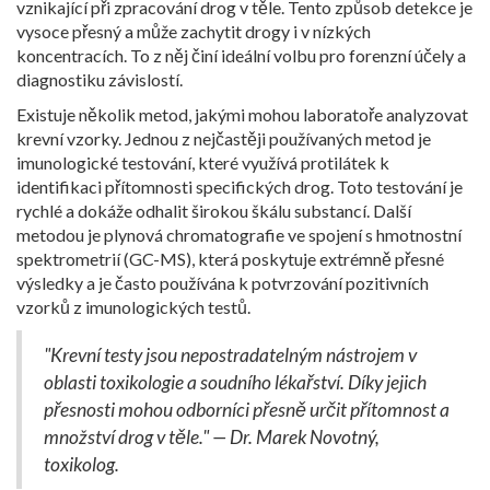
vznikající při zpracování drog v těle. Tento způsob detekce je
vysoce přesný a může zachytit drogy i v nízkých
koncentracích. To z něj činí ideální volbu pro forenzní účely a
diagnostiku závislostí.
Existuje několik metod, jakými mohou laboratoře analyzovat
krevní vzorky. Jednou z nejčastěji používaných metod je
imunologické testování, které využívá protilátek k
identifikaci přítomnosti specifických drog. Toto testování je
rychlé a dokáže odhalit širokou škálu substancí. Další
metodou je plynová chromatografie ve spojení s hmotnostní
spektrometrií (GC-MS), která poskytuje extrémně přesné
výsledky a je často používána k potvrzování pozitivních
vzorků z imunologických testů.
"Krevní testy jsou nepostradatelným nástrojem v
oblasti toxikologie a soudního lékařství. Díky jejich
přesnosti mohou odborníci přesně určit přítomnost a
množství drog v těle." — Dr. Marek Novotný,
toxikolog.