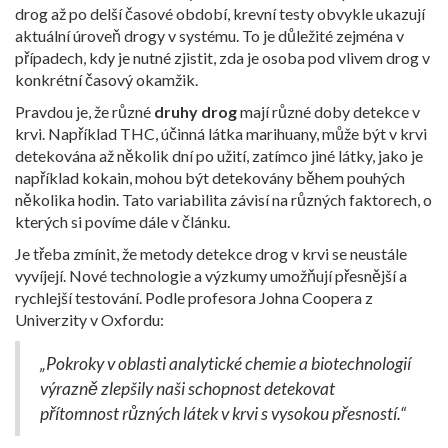
drog až po delší časové období, krevní testy obvykle ukazují
aktuální úroveň drogy v systému. To je důležité zejména v
případech, kdy je nutné zjistit, zda je osoba pod vlivem drog v
konkrétní časový okamžik.
Pravdou je, že různé
druhy drog
mají různé doby detekce v
krvi. Například THC, účinná látka marihuany, může být v krvi
detekována až několik dní po užití, zatímco jiné látky, jako je
například kokain, mohou být detekovány během pouhých
několika hodin. Tato variabilita závisí na různých faktorech, o
kterých si povíme dále v článku.
Je třeba zmínit, že metody detekce drog v krvi se neustále
vyvíjejí. Nové technologie a výzkumy umožňují přesnější a
rychlejší testování. Podle profesora Johna Coopera z
Univerzity v Oxfordu:
„Pokroky v oblasti analytické chemie a biotechnologií
výrazně zlepšily naši schopnost detekovat
přítomnost různých látek v krvi s vysokou přesností.“