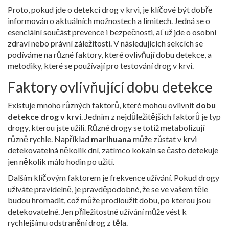
Proto, pokud jde o detekci drog v krvi, je klíčové být dobře
informován o aktuálních možnostech a limitech. Jedná se o
esenciální součást prevence i bezpečnosti, ať už jde o osobní
zdraví nebo právní záležitosti. V následujících sekcích se
podíváme na různé faktory, které ovlivňují dobu detekce, a
metodiky, které se používají pro testování drog v krvi.
Faktory ovlivňující dobu detekce
Existuje mnoho různých faktorů, které mohou ovlivnit
dobu
detekce drog v krvi
. Jedním z nejdůležitějších faktorů je typ
drogy, kterou jste užili. Různé drogy se totiž metabolizují
různě rychle. Například
marihuana
může zůstat v krvi
detekovatelná několik dní, zatímco kokain se často detekuje
jen několik málo hodin po užití.
Dalším klíčovým faktorem je frekvence užívání. Pokud drogy
užíváte pravidelně, je pravděpodobné, že se ve vašem těle
budou hromadit, což může prodloužit dobu, po kterou jsou
detekovatelné. Jen příležitostné užívání může vést k
rychlejšímu odstranění drog z těla.