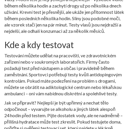
během několika hodin a zachytí drogy už po několika dnech
užívání. Krevní test je přesnější, ale ukáže jen přítomnost látek
během posledních několika hodin. Sliny jsou podobné moči,
ale vzorek stačí jen na pár minut. Testy vlasů jsou nejdražší a
nejdelší, ale odhalí konzumaci až za několik měsíců.
Kde a kdy testovat
Testování můžete udělat na pracovišti, ve zdravotnickém
zařízení nebo v soukromých laboratořích. Firmy často
požadují test před nástupem a občas i pravidelně během
zaměstnání. Sportovci potřebují testy kvůli antidopingovým
kontrolám. Pokud máte podezření na problém s drogami,
můžete se obrátit na adiktologické centrum nebo lékařskou
ambulanci – oni vám nabídnou diskrétní a spolehlivé testy.
Jak se připravit? Nejlepší je být upřímný a nechat tělo
odpočinout – vyvarujte se alkoholu a jiných látek alespoň
24 hodin před testem. Pijte dostatek vody, ale ne nadměrně –
přílišná hydratace může test zkreslit. Pokud testujete doma,
pořiďte si ověřený testovací set, který najdete v lékárně.