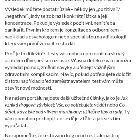
Výsledek můžete dostat různě – někdy jen „pozitivní“/
„negativní“, jindy se zobrazí konkrétní látka a její
koncentrace. Pokud je výsledek pozitivní, není třeba
panikařit. Prvním krokem je konzultace s odborníkem –
například s psychologem nebo specialistou na adiktologii –
který vám pomůže najít cestu dál.
Proč je to důležité? Testy vás mohou upozornit na skrytý
problém dříve, než se rozroste. Včasná detekce vám umožní
vyhledat pomoc, změnit návyky a předejít vážnějším
zdravotním komplikacím. Navíc, pokud potřebujete doložit
čistotu například před zaměstnavatelem, test vám může
otevřít nové možnosti.
Na našem portálu najdete další užitečné články, jako je
Jak
vzniká drogová závislost: Vše, co potřebujete vědět
nebo
Co
dělat, když jste pod vlivem marihuany: užitečné tipy a rady
. Ty
vám pomohou pochopit, co se děje v těle, a jak se s tím
vypořádat.
Nezapomeňte, že testování drog není trest, ale nástroj.