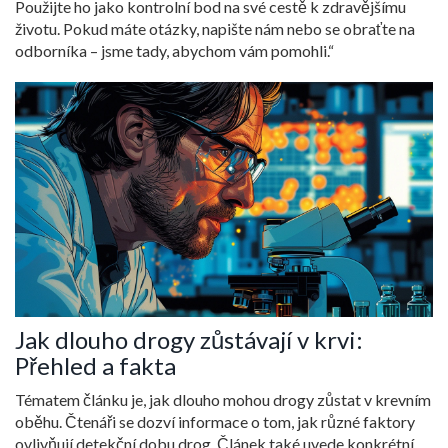
Použijte ho jako kontrolní bod na své cestě k zdravějšímu
životu. Pokud máte otázky, napište nám nebo se obraťte na
odborníka – jsme tady, abychom vám pomohli.“
Jak dlouho drogy zůstávají v krvi:
Přehled a fakta
Tématem článku je, jak dlouho mohou drogy zůstat v krevním
oběhu. Čtenáři se dozví informace o tom, jak různé faktory
ovlivňují detekční dobu drog. Článek také uvede konkrétní