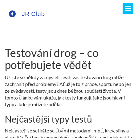
Testování drog – co
potřebujete vědět
Už jste se někdy zamysleli, jestli vás testování drog může
zachránit před problémy? Ať už je to z práce, sportu nebo jen
ze zvědavosti, testy jsou dnes běžnou součástí života. V
tomto článku vám ukážu, jak testy fungují, jaké jsou hlavní
typy a kde je můžete udělat.
Nejčastější typy testů
Nejčastěji se setkáte se čtyřmi metodami: moč, krev, sliny a
vlasy. Moční test je nejrychlejší a nejlevnější – výsledek vidíte