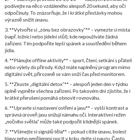
podívejte na něco vzdáleného alespoň 20 sekund, aby oči
odpočinuly. To znázorňuje, že i krátké přestávky mohou
výrazně snížit únavu.
3. **Vytvořte si „zónu bez obrazovky“** – vymezte si místa
(např. ložnici nebo jídelní stůl), kde nepoužíváte žádná
zařízení. Tím podpoříte lepší spánek a soustředění během
jídla.
4. **Plánujte offline aktivity** – sport, čtení, setkání s přáteli
nebo výlety do přírody. Když máte naplněný program mimo
digitální svět, přirozeně se vám sníží čas před monitorem.
5. **Zkuste „digitální detox“** – alespoň jeden den v týdnu
úplně vypněte všechna zařízení. Po takovém dni zjistíte, že i
krátké přerušení pomáhá obnovit rovnováhu.
6. **Upravte si nastavení ostření a jasu** – vyšší kontrast a
správná úroveň jasu snižují námahu očí. Interaktivní režim
„nočního světla“ může také podpořit klidnější spánek.
7. **Všímejte si signálů těla** – pokud cítíte únavu, bolest
hlavy nebo nepříjemný pocit v krku, dejte si pauzu. Často