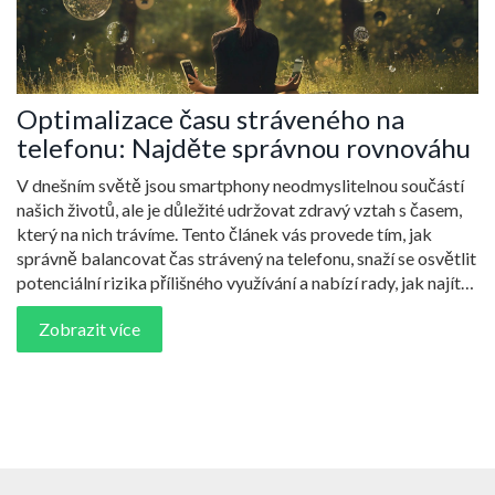
Optimalizace času stráveného na
telefonu: Najděte správnou rovnováhu
V dnešním světě jsou smartphony neodmyslitelnou součástí
našich životů, ale je důležité udržovat zdravý vztah s časem,
který na nich trávíme. Tento článek vás provede tím, jak
správně balancovat čas strávený na telefonu, snaží se osvětlit
potenciální rizika přílišného využívání a nabízí rady, jak najít
rovnováhu pro vaše duševní i tělesné zdraví.
Zobrazit více