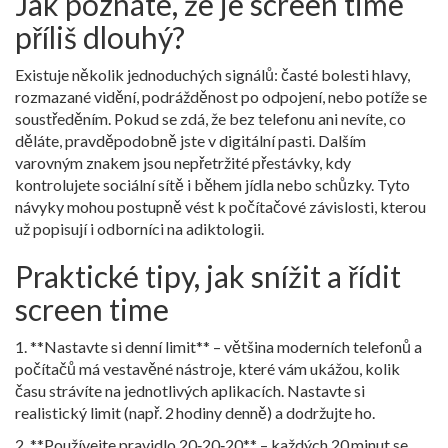
Jak poznáte, že je screen time
příliš dlouhý?
Existuje několik jednoduchých signálů: časté bolesti hlavy,
rozmazané vidění, podrážděnost po odpojení, nebo potíže se
soustředěním. Pokud se zdá, že bez telefonu ani nevíte, co
děláte, pravděpodobně jste v digitální pasti. Dalším
varovným znakem jsou nepřetržité přestávky, kdy
kontrolujete sociální sítě i během jídla nebo schůzky. Tyto
návyky mohou postupně vést k počítačové závislosti, kterou
už popisují i odborníci na adiktologii.
Praktické tipy, jak snížit a řídit
screen time
1. **Nastavte si denní limit** – většina moderních telefonů a
počítačů má vestavěné nástroje, které vám ukážou, kolik
času strávíte na jednotlivých aplikacích. Nastavte si
realistický limit (např. 2 hodiny denně) a dodržujte ho.
2. **Používejte pravidlo 20‑20‑20** – každých 20 minut se