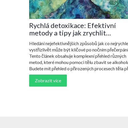
Rychlá detoxikace: Efektivní
metody a tipy jak zrychlit
střízlivění
Hledání nejefektivnějších způsobů jak co nejrychle
vystřízlivět může být klíčové po nočním přečerpání
Tento článek obsahuje komplexní přehled různých
metod, které mohou pomoci tělu zbavit se alkoholu
Budete mít přehled o přirozených procesech těla př
střízlivění, o různých typech potravin a nápojů, kte
Zobrazit více
podporují rychlejší detoxikaci, a také o doporučení
pro zodpovědné pití.