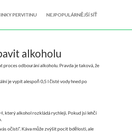
INKY PERVITINU
NEJPOPULÁRNĚJŠÍ SÍŤ
zbavit alkoholu
vat proces odbourání alkoholu. Pravda je taková, že
lní je vypít alespoň 0,5 l čisté vody hned po
 který alkohol rozkládá rychleji. Pokud jsi lehčí
.
s očistí“. Káva může zvýšit pocit bdělosti, ale