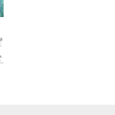
ji
.
.
i
ré