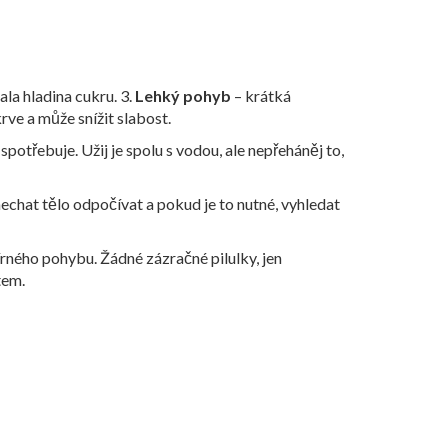
ala hladina cukru. 3.
Lehký pohyb
– krátká
rve a může snížit slabost.
potřebuje. Užij je spolu s vodou, ale nepřeháněj to,
nechat tělo odpočívat a pokud je to nutné, vyhledat
mírného pohybu. Žádné zázračné pilulky, jen
tem.