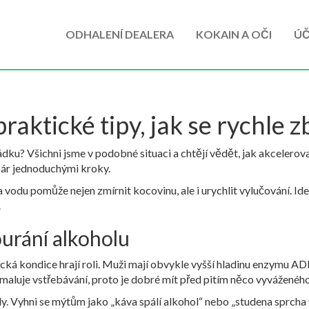
ODHALENÍ DEALERA
KOKAIN A OČI
ÚČ
praktické tipy, jak se rychle 
řádku? Všichni jsme v podobné situaci a chtějí vědět, jak akcelero
 pár jednoduchými kroky.
 vodu pomůže nejen zmírnit kocovinu, ale i urychlit vylučování. Ideá
.
ourání alkoholu
cká kondice hrají roli. Muži mají obvykle vyšší hladinu enzymu ADH,
omaluje vstřebávání, proto je dobré mít před pitím něco vyváženého
. Vyhni se mýtům jako „káva spálí alkohol“ nebo „studena sprcha vá