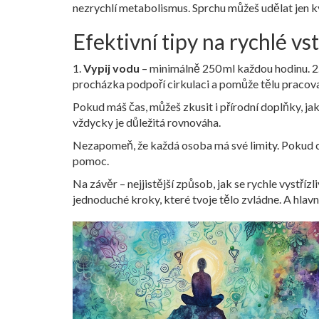
nezrychlí metabolismus. Sprchu můžeš udělat jen kvů
Efektivní tipy na rychlé vst
1.
Vypij vodu
– minimálně 250 ml každou hodinu. 2
procházka podpoří cirkulaci a pomůže tělu pracovat
Pokud máš čas, můžeš zkusit i přírodní doplňky, jak
vždycky je důležitá rovnováha.
Nezapomeň, že každá osoba má své limity. Pokud cít
pomoc.
Na závěr – nejjistější způsob, jak se rychle vystří
jednoduché kroky, které tvoje tělo zvládne. A hlavn