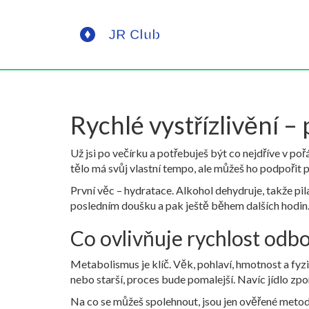
Rychlé vystřízlivění – 
Už jsi po večírku a potřebuješ být co nejdříve v po
tělo má svůj vlastní tempo, ale můžeš ho podpořit
První věc – hydratace. Alkohol dehydruje, takže pila
posledním doušku a pak ještě během dalších hodin
Co ovlivňuje rychlost odb
Metabolismus je klíč. Věk, pohlaví, hmotnost a fyzi
nebo starší, proces bude pomalejší. Navíc jídlo zp
Na co se můžeš spolehnout, jsou jen ověřené metody