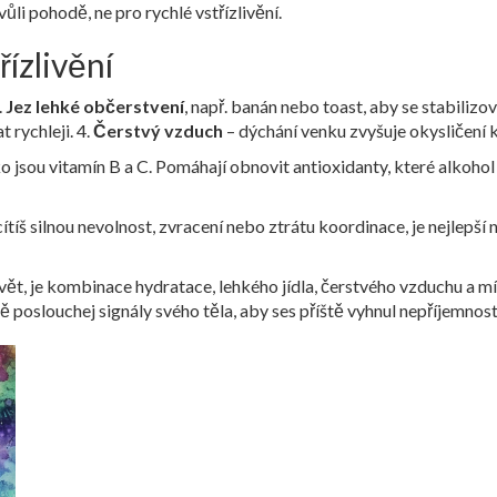
li pohodě, ne pro rychlé vstřízlivění.
řízlivění
.
Jez lehké občerstvení
, např. banán nebo toast, aby se stabilizov
 rychleji. 4.
Čerstvý vzduch
– dýchání venku zvyšuje okysličení k
o jsou vitamín B a C. Pomáhají obnovit antioxidanty, které alkohol s
íš silnou nevolnost, zvracení nebo ztrátu koordinace, je nejlepší 
zlivět, je kombinace hydratace, lehkého jídla, čerstvého vzduchu a 
ě poslouchej signály svého těla, aby ses příště vyhnul nepříjemnos