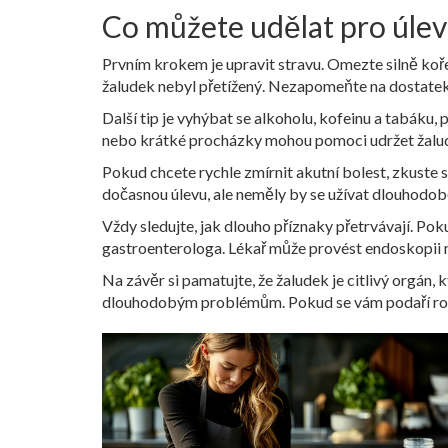
Co můžete udělat pro úlev
Prvním krokem je upravit stravu. Omezte silně koře
žaludek nebyl přetížený. Nezapomeňte na dostatek te
Další tip je vyhýbat se alkoholu, kofeinu a tabáku,
nebo krátké procházky mohou pomoci udržet žalu
Pokud chcete rychle zmírnit akutní bolest, zkuste s
dočasnou úlevu, ale neměly by se užívat dlouhodob
Vždy sledujte, jak dlouho příznaky přetrvávají. Poku
gastroenterologa. Lékař může provést endoskopii neb
Na závěr si pamatujte, že žaludek je citlivý orgán, 
dlouhodobým problémům. Pokud se vám podaří rozpo