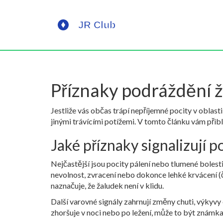
Příznaky podráždění ža
Jestliže vás občas trápí nepříjemné pocity v obla
jinými trávícími potížemi. V tomto článku vám přib
Jaké příznaky signalizují 
Nejčastější jsou pocity pálení nebo tlumené bolesti 
nevolnost, zvracení nebo dokonce lehké krvácení (čer
naznačuje, že žaludek není v klidu.
Další varovné signály zahrnují změny chuti, výkyvy 
zhoršuje v noci nebo po ležení, může to být známk