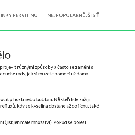
INKY PERVITINU
NEJPOPULÁRNĚJŠÍ SÍŤ
ělo
 projevit různými způsoby a často se zamění s
dnoduché rady, jak si můžete pomoci už doma.
ocit plnosti nebo bublání. Někteří lidé zažijí
refluxů, kdy se kyselina dostane až do jícnu, také
ní (jíst jen malé množství). Pokud se bolest