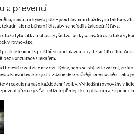
u a prevenci
něná, mastná a kyselá jídla – jsou hlavními dráždivými faktory. Zk
kutin, ale ne během jídla, aby se neředila žaludeční šťáva.
 protože tyto látky mohou zvýšit tvorbu kyseliny. Stres je také vý
dek v rovnováze.
i po jídle lehnout s polštářem pod hlavou, abyste snížili reflux. A
ě bez konzultace s lékařem.
d bolesti trvají více než dvě týdny, nebo se objeví krvácení, ztráta
o krevní testy a zjistit, zda nejde o vážnější onemocnění, jako je
který reaguje na naše každodenní volby. Vyhledání rovnováhy v jídle
znat příznaky včas, můžete předejít komplikacím a žít pohodlně