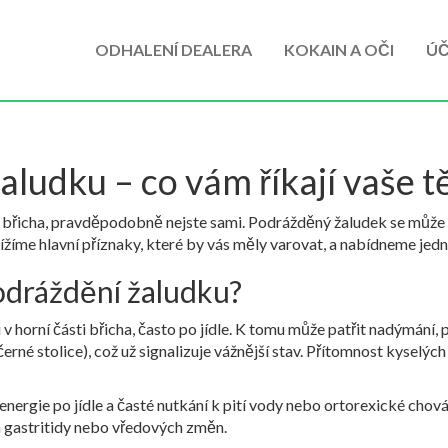
ODHALENÍ DEALERA
KOKAIN A OČI
ÚČ
ludku – co vám říkají vaše t
sti břicha, pravděpodobně nejste sami. Podrážděný žaludek se může
lížíme hlavní příznaky, které by vás měly varovat, a nabídneme je
podráždění žaludku?
v horní části břicha, často po jídle. K tomu může patřit nadýmání, p
né stolice), což už signalizuje vážnější stav. Přítomnost kyselých 
energie po jídle a časté nutkání k pití vody nebo ortorexické chová
a gastritidy nebo vředových změn.