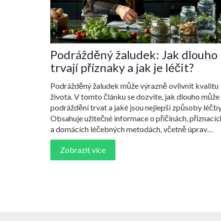
Podrážděný žaludek: Jak dlouho
trvají příznaky a jak je léčit?
Podrážděný žaludek může výrazně ovlivnit kvalitu
života. V tomto článku se dozvíte, jak dlouho může
podráždění trvat a jaké jsou nejlepší způsoby léčby
Obsahuje užitečné informace o příčinách, příznacíc
a domácích léčebných metodách, včetně úprav
stravy a životního stylu. Článek se rovněž věnuje
Zobrazit více
tomu, kdy je vhodné vyhledat lékařskou pomoc.