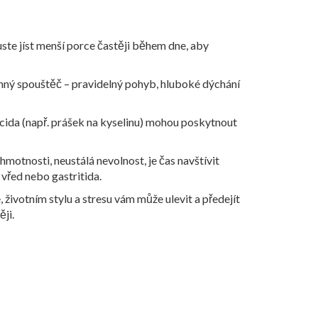
uste jíst menší porce častěji během dne, aby
konný spouštěč – pravidelný pohyb, hluboké dýchání
ntacida (např. prášek na kyselinu) mohou poskytnout
 hmotnosti, neustálá nevolnost, je čas navštívit
 vřed nebo gastritida.
, životním stylu a stresu vám může ulevit a předejít
ji.